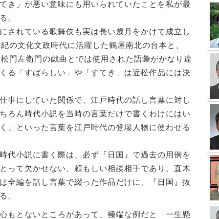
てき」が悪い意味にも用いられていたことを私が最
る。
にされている歌舞伎も実は長い歳月をかけて成立し
世紀の文化文政時代に活躍した鶴屋南北の台本と、
近松門左衛門の戯曲とでは使用された語彙がかなり違
くる「すばらしい」や「すてき」は近松作品には決
仕事にしていた関係で、江戸時代の話し言葉に対し
ちろん時代小説を当時の言葉だけで書くわけにはい
く」といった言葉を江戸時代の登場人物に使わせる
時代小説に書く際は、必ず『日国』で過去の用例を
とって欠かせない、頼もしい相談相手であり、直木
は全編を話し言葉で綴った作品だけに、『日国』抜
る。
心もとないところがあって、極端な例だと「一生懸