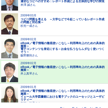
適切なコピペのすすめ：レポート作成による主体的な学びの実現
米澤 誠さん
2009年03月
コピペ問題を考える ～大学などで今起こっているレポート作成
の問題と対応策～
杉光一成さん
2009年02月
eBook／電子情報の徹底使いこなし～利用率向上のための具体的
施策～
電子コンテンツを身近にする～お金を払うならムダなく使いつく
そう～
飯野勝則さん
2009年02月
eBook／電子情報の徹底使いこなし～利用率向上のための具体的
施策～
井上真琴さん
2009年01月
eBook／電子情報の徹底使いこなし～利用率向上のための具体的
施策～
イェール大学図書館における電子ブックのユーセッジとユーザビ
リティー
中村 治子さん