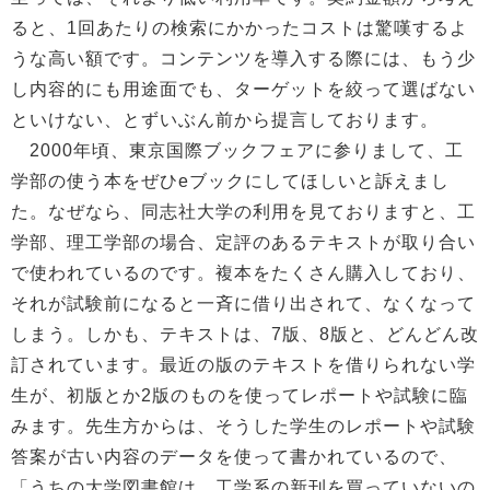
ると、1回あたりの検索にかかったコストは驚嘆するよ
うな高い額です。コンテンツを導入する際には、もう少
し内容的にも用途面でも、ターゲットを絞って選ばない
といけない、とずいぶん前から提言しております。
2000年頃、東京国際ブックフェアに参りまして、工
学部の使う本をぜひeブックにしてほしいと訴えまし
た。なぜなら、同志社大学の利用を見ておりますと、工
学部、理工学部の場合、定評のあるテキストが取り合い
で使われているのです。複本をたくさん購入しており、
それが試験前になると一斉に借り出されて、なくなって
しまう。しかも、テキストは、7版、8版と、どんどん改
訂されています。最近の版のテキストを借りられない学
生が、初版とか2版のものを使ってレポートや試験に臨
みます。先生方からは、そうした学生のレポートや試験
答案が古い内容のデータを使って書かれているので、
「うちの大学図書館は、工学系の新刊を買っていないの