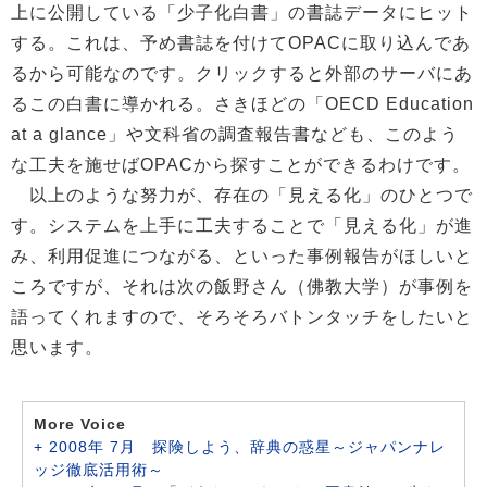
上に公開している「少子化白書」の書誌データにヒット
する。これは、予め書誌を付けてOPACに取り込んであ
るから可能なのです。クリックすると外部のサーバにあ
るこの白書に導かれる。さきほどの「OECD Education
at a glance」や文科省の調査報告書なども、このよう
な工夫を施せばOPACから探すことができるわけです。
以上のような努力が、存在の「見える化」のひとつで
す。システムを上手に工夫することで「見える化」が進
み、利用促進につながる、といった事例報告がほしいと
ころですが、それは次の飯野さん（佛教大学）が事例を
語ってくれますので、そろそろバトンタッチをしたいと
思います。
More Voice
+ 2008年 7月 探険しよう、辞典の惑星～ジャパンナレ
ッジ徹底活用術～