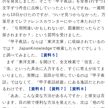
のを発見しました。そこで『甲子夜話』を全巻1行ずつ1
文字ずつ丹念に点検していったというんですね。一週間
から10日かけたのですが、ついぞ見つからなかった。万
策尽きてレファレンスカウンターにやって来たわけで
す。「引用間違いかもしれないが、図書館だったらどう
探されますか？」という質問を受けました。
『甲子夜話』ならば「東洋文庫」に収録されているの
では？ JapanKnowledgeで検索したらすぐでしょう、
と調べてみました。
【
資料５
】
まず「東洋文庫」を開けて、全文検索で「信玄」と
「虫」といった具合に入力すると、すぐに答えが出てま
いりました。実際は、花田が引用しているのは『甲子夜
話』ではなくて、『甲子夜話続篇』にある逸話だとわか
るわけです。
【
資料６
】
【
資料７
】
【
資料８
】
「ああ、こんな楽な方法があるんですか」と彼女は言
います。目の前で便利な方法を覚えたら、次は「他の引