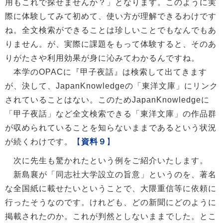
用もこれで探せませんか？」となります。このように実
際に体験してみて初めて、使い方が理解できるわけです
ね。全文検索ができることは珍しいことでもなんでもあ
りません。が、実際に課題をもって体験すると、そのあ
りがたさや利用効果が身に沁みてわかるんですね。
本学のOPACに『甲子夜話』は検索して出てきます
が、決して、JapanKnowledgeの「東洋文庫」にリンク
されていることはない。このためJapanKnowledgeに
「甲子夜話」など全文検索できる「東洋文庫」の作品群
が収められていることを知らないままであるという状況
が続くわけです。
【
資料９
】
次に先生も驚かれたという例をご紹介いたします。
新島襄が「同志社大学設立の旨意」というのを、著名
な全国紙に載せたいということで、大隈重信等に依頼に
行ったそうなのです。けれども、どの新聞にどのように
掲載されたのか。これが判然としないままでした。とこ