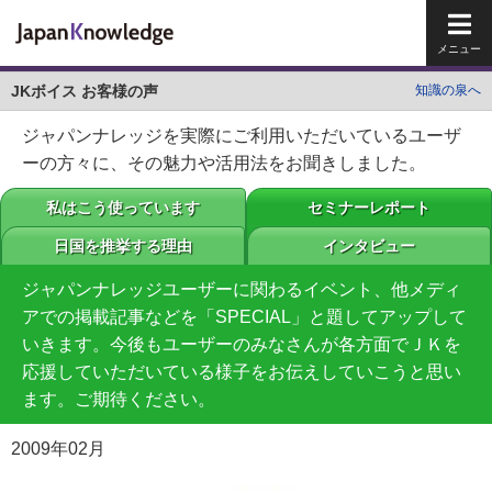
メイ
JKボイス お客様の声
知識の泉へ
ジャパンナレッジを実際にご利用いただいているユーザ
ーの方々に、その魅力や活用法をお聞きしました。
私はこう使っています
セミナーレポート
日国を推挙する理由
インタビュー
ジャパンナレッジユーザーに関わるイベント、他メディ
アでの掲載記事などを「SPECIAL」と題してアップして
いきます。今後もユーザーのみなさんが各方面でＪＫを
応援していただいている様子をお伝えしていこうと思い
ます。ご期待ください。
2009年02月