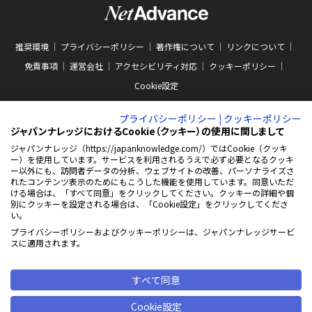
推奨環境
プライバシーポリシー
著作権について
リンクについて
免責事項
運営会社
アクセシビリティ対応
クッキーポリシー
Cookie設定
プライバシーポリシー
|
クッキーポリシー
ジャパンナレッジにおけるCookie（クッキー）の使用に関しまして
ジャパンナレッジ（https://japanknowledge.com/）ではCookie（クッキ
ー）を使用しています。サービスを利用されるうえで必ず必要となるクッキ
ABJマークは、この電子書店・電子書籍配信サービスが、著作権者からコンテン
ー以外にも、訪問者データの分析、ウェブサイトの改善、パーソナライズさ
ツ使用許諾を得た正規版配信サービスであることを示す商標（登録番号 第
れたコンテンツ表示のためにもこうした機能を使用しています。同意いただ
10981000号）です。ABJマークの詳細、ABJマークを掲示しているサービスの一
ける場合は、「すべて同意」をクリックしてください。クッキーの詳細や個
覧はこちらをご覧ください。
AEBS 電子出版制作・流通協議会
別にクッキーを設定される場合は、「Cookie設定」をクリックしてくださ
新
https://aebs.or.jp/
い。
し
い
プライバシーポリシーおよびクッキーポリシーは、ジャパンナレッジサービ
ウ
© 2001-2026 NetAdvance Inc. All rights reserved.
スに適用されます。
ィ
掲載の記事・写真・イラスト等の
ン
すべてのコンテンツの無断複写・転載を禁じます
ド
ウ
すべて同意
で
開
Cookie設定
く