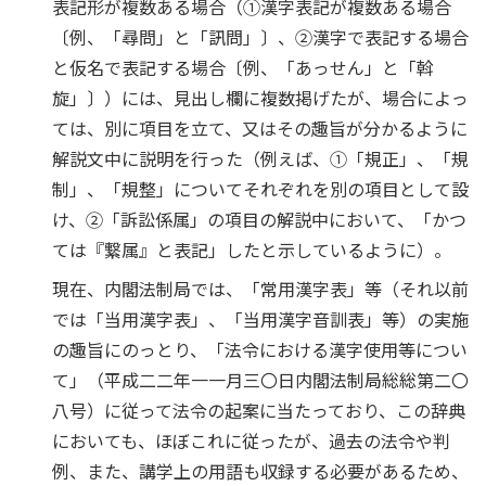
表記形が複数ある場合（①漢字表記が複数ある場合
〔例、「尋問」と「訊問」〕、②漢字で表記する場合
と仮名で表記する場合〔例、「あっせん」と「斡
旋」〕）には、見出し欄に複数掲げたが、場合によっ
ては、別に項目を立て、又はその趣旨が分かるように
解説文中に説明を行った（例えば、①「規正」、「規
制」、「規整」についてそれぞれを別の項目として設
け、②「訴訟係属」の項目の解説中において、「かつ
ては『繋属』と表記」したと示しているように）。
現在、内閣法制局では、「常用漢字表」等（それ以前
では「当用漢字表」、「当用漢字音訓表」等）の実施
の趣旨にのっとり、「法令における漢字使用等につい
て」（平成二二年一一月三〇日内閣法制局総総第二〇
八号）に従って法令の起案に当たっており、この辞典
においても、ほぼこれに従ったが、過去の法令や判
例、また、講学上の用語も収録する必要があるため、