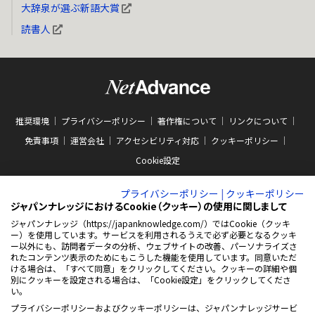
大辞泉が選ぶ新語大賞
読書人
推奨環境
プライバシーポリシー
著作権について
リンクについて
免責事項
運営会社
アクセシビリティ対応
クッキーポリシー
Cookie設定
プライバシーポリシー
|
クッキーポリシー
ジャパンナレッジにおけるCookie（クッキー）の使用に関しまして
ジャパンナレッジ（https://japanknowledge.com/）ではCookie（クッキ
ー）を使用しています。サービスを利用されるうえで必ず必要となるクッキ
ABJマークは、この電子書店・電子書籍配信サービスが、著作権者からコンテン
ー以外にも、訪問者データの分析、ウェブサイトの改善、パーソナライズさ
ツ使用許諾を得た正規版配信サービスであることを示す商標（登録番号 第
れたコンテンツ表示のためにもこうした機能を使用しています。同意いただ
10981000号）です。ABJマークの詳細、ABJマークを掲示しているサービスの一
ける場合は、「すべて同意」をクリックしてください。クッキーの詳細や個
覧はこちらをご覧ください。
AEBS 電子出版制作・流通協議会
別にクッキーを設定される場合は、「Cookie設定」をクリックしてくださ
新
https://aebs.or.jp/
い。
し
い
プライバシーポリシーおよびクッキーポリシーは、ジャパンナレッジサービ
ウ
© 2001-2026 NetAdvance Inc. All rights reserved.