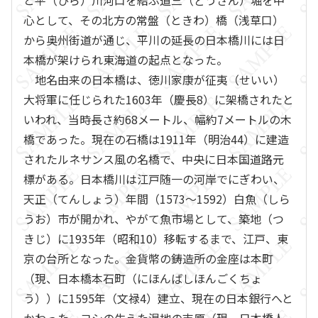
と平（ひら）川河口を結ぶ道三（どうさん）堀を中
心として、その北方の常盤（ときわ）橋（浅草口）
から奥州街道が通じ、平川の延長の日本橋川には日
本橋が架けられ東海道の起点となった。
地名由来の日本橋は、徳川家康が征夷（せいい）
大将軍に任じられた1603年（慶長8）に架橋されたと
いわれ、当時長さ約68メートル、幅約7メートルの木
橋であった。現在の石橋は1911年（明治44）に建造
されたルネサンス風の名橋で、中央に日本国道路元
標がある。日本橋川は江戸随一の河岸でにぎわい、
天正（てんしょう）年間（1573～1592）白魚（しら
うお）市が開かれ、やがて魚市場として、築地（つ
きじ）に1935年（昭和10）移転するまで、江戸、東
京の台所となった。金貨幣の鋳造所の金座は本町
（現、日本橋本石町（にほんばしほんごくちょ
う））に1595年（文禄4）建立、現在の日本銀行へと