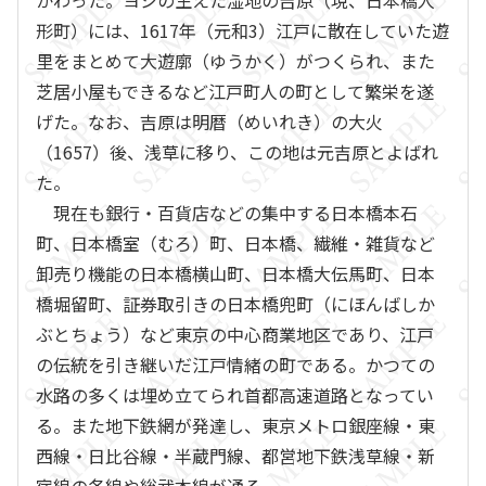
かわった。ヨシの生えた湿地の吉原（現、日本橋人
形町）には、1617年（元和3）江戸に散在していた遊
里をまとめて大遊廓（ゆうかく）がつくられ、また
芝居小屋もできるなど江戸町人の町として繁栄を遂
げた。なお、吉原は明暦（めいれき）の大火
（1657）後、浅草に移り、この地は元吉原とよばれ
た。
現在も銀行・百貨店などの集中する日本橋本石
町、日本橋室（むろ）町、日本橋、繊維・雑貨など
卸売り機能の日本橋横山町、日本橋大伝馬町、日本
橋堀留町、証券取引きの日本橋兜町（にほんばしか
ぶとちょう）など東京の中心商業地区であり、江戸
の伝統を引き継いだ江戸情緒の町である。かつての
水路の多くは埋め立てられ首都高速道路となってい
る。また地下鉄網が発達し、東京メトロ銀座線・東
西線・日比谷線・半蔵門線、都営地下鉄浅草線・新