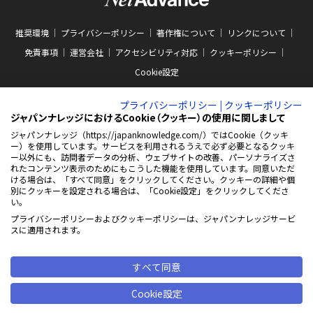
推奨環境
プライバシーポリシー
著作権について
リンクについて
免責事項
運営会社
アクセシビリティ対応
クッキーポリシー
Cookie設定
プライバシーポリシー
|
クッキーポリシー
ジャパンナレッジにおけるCookie（クッキー）の使用に関しまして
ジャパンナレッジ（https://japanknowledge.com/）ではCookie（クッキ
ー）を使用しています。サービスを利用されるうえで必ず必要となるクッキ
ABJマークは、この電子書店・電子書籍配信サービスが、著作権者からコンテン
ー以外にも、訪問者データの分析、ウェブサイトの改善、パーソナライズさ
ツ使用許諾を得た正規版配信サービスであることを示す商標（登録番号 第
れたコンテンツ表示のためにもこうした機能を使用しています。同意いただ
10981000号）です。ABJマークの詳細、ABJマークを掲示しているサービスの一
ける場合は、「すべて同意」をクリックしてください。クッキーの詳細や個
覧はこちらをご覧ください。
AEBS 電子出版制作・流通協議会
別にクッキーを設定される場合は、「Cookie設定」をクリックしてくださ
新
https://aebs.or.jp/
い。
し
い
プライバシーポリシーおよびクッキーポリシーは、ジャパンナレッジサービ
ウ
© 2001-2026 NetAdvance Inc. All rights reserved.
スに適用されます。
ィ
掲載の記事・写真・イラスト等の
ン
すべてのコンテンツの無断複写・転載を禁じます
ド
ウ
すべて同意
で
開
Cookie設定
く