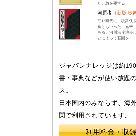
た。急を要する
河原者
（新版 歌
江戸時代に、歌舞伎
食ともいった。元来
ある。河川沿岸地帯
どによって荘園を
ジャパンナレッジは約190
書・事典などが使い放題
ス。
日本国内のみならず、海
関で利用されています。
利用料金・収