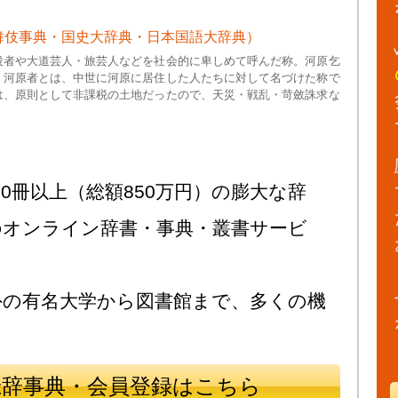
舞伎事典・国史大辞典・日本国語大辞典）
役者や大道芸人・旅芸人などを社会的に卑しめて呼んだ称。河原乞
、河原者とは、中世に河原に居住した人たちに対して名づけた称で
は、原則として非課税の土地だったので、天災・戦乱・苛斂誅求な
0冊以上（総額850万円）の膨大な辞
のオンライン辞書・事典・叢書サービ
外の有名大学から図書館まで、多くの機
録辞事典・会員登録はこちら