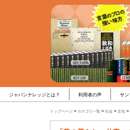
ジャパンナレッジとは？
利用者の声
サン
>
>
>
>
トップページ
カテゴリ一覧
社会
文化