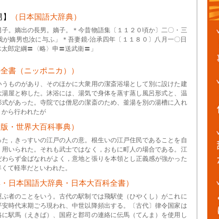
男】
（日本国語大辞典）
男子。嫡出の長男。嫡子。＊今昔物語集〔１１２０頃か〕二〇・三
我が嫡男也汝に与ふ」＊吾妻鏡‐治承四年〔１１８０〕八月一〇日
木太郎定綱〓〈略〉申〓送武衛〓」
科全書（ニッポニカ））
いうものがあり、そのほかに大衆用の潔斎浴場として別に設けた建
大湯屋と称した。沐浴には、湯気で身体を蒸す蒸し風呂形式と、温
形式があった。寺院では僧尼の潔斎のため、釜湯を別の湯槽に入れ
くから行われたが
新版・世界大百科事典）
った，きっすいの江戸の人の意。根生いの江戸住民であることを自
く用いられた。それも武士ではなく，おもに町人の場合である。江
だわらず金ばなれがよく，意地と張りを本領とし正義感が強かった
早くて軽率だといわれた。
典・日本国語大辞典・日本大百科全書）
運ぶ者のことをいう。古代の駅制では飛駅使（ひやくし）がこれに
平安時代末期ごろ現われ、中世以降頻出する。〔古代〕律令国家は
絡に駅馬（えきば）、国府と郡司の連絡に伝馬（てんま）を使用し