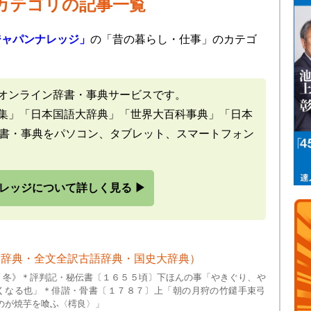
カテゴリの記事一覧
ジャパンナレッジ」
の「昔の暮らし・仕事」のカテゴ
オンライン辞書・事典サービスです。
集」「日本国語大辞典」「世界大百科事典」「日本
辞書・事典をパソコン、タブレット、スマートフォン
レッジについて詳しく見る ▶
大辞典・全文全訳古語辞典・国史大辞典）
・冬》＊評判記・秘伝書〔１６５５頃〕下ほんの事「やきぐり、や
くなる也」＊俳諧・骨書〔１７８７〕上「朝の月狩の竹鑓手束弓
のが焼芋を喰ふ〈樗良〉」