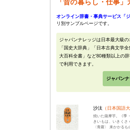
「昔の暮らし・仕事」
オンライン辞書・事典サービス「
リ別サンプルページです。
ジャパンナレッジは日本最大級の
「国史大辞典」「日本古典文学全
大百科全書」など80種類以上の
で利用できます。
ジャパンナ
沙汰
（日本国語
焼いた薩摩芋。《季
きいもは、いきくさ
〈青蘿〉 来かかるも