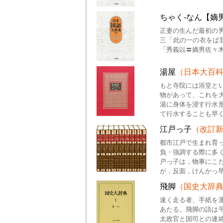
ちゃく‐なん【嫡
正妻の生んだ最初の
三「此の一の衣をば
「秀義以〓嫡男佐々
湯屋
（日本大百
もと寺院には浴堂と
物があって、これを
湯に身体を浸す行水
て行水することも早
江戸っ子
（改訂
都市江戸で生まれ育
負・強調する際に多
戸っ子は，物事にこ
が，反面，けんかっ
飛脚
（国史大辞
速く走る者、手紙を
あたる。飛脚の語は
太政官と国司との連