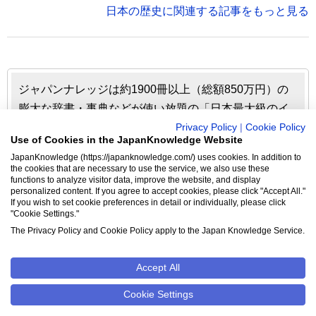
日本の歴史に関連する記事をもっと見る
ジャパンナレッジは約1900冊以上（総額850万円）の
膨大な辞書・事典などが使い放題の「日本最大級のイ
ンターネット辞書・事典・叢書サイト」です。日本国
Privacy Policy
|
Cookie Policy
Use of Cookies in the JapanKnowledge Website
内のみならず、海外の有名大学から図書館まで、多く
JapanKnowledge (https://japanknowledge.com/) uses cookies. In addition to
の機関で利用されています。
the cookies that are necessary to use the service, we also use these
functions to analyze visitor data, improve the website, and display
personalized content. If you agree to accept cookies, please click "Accept All."
ジャパンナレッジの利用料金や収録辞事典について詳しく
If you wish to set cookie preferences in detail or individually, please click
"Cookie Settings."
見る▶
The Privacy Policy and Cookie Policy apply to the Japan Knowledge Service.
Accept All
クッキーポリシー
Cookie設定
Cookie Settings
©2026 NetAdvance Inc. All rights reserved.