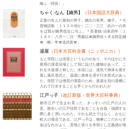
喰ふ〈樗良〉」
ちゃく‐なん【嫡男】
（日本国語大辞典）
正妻の生んだ最初の男子。嫡出の長男。嫡子。＊今
昔物語集〔１１２０頃か〕二〇・三三「此の一の衣
をば我が嫡男也汝に与ふ」＊吾妻鏡‐治承四年〔１
１８０〕八月一〇日「秀義以〓嫡男佐々木太郎定綱
〓〈略〉申〓送武衛〓」
湯屋
（日本大百科全書（ニッポニカ））
もと寺院には浴堂というものがあり、そのほかに大
衆用の潔斎浴場として別に設けた建物があって、こ
れを大湯屋と称した。沐浴には、湯気で身体を蒸す
蒸し風呂形式と、温湯に身体を浸す行水形式があっ
た。寺院では僧尼の潔斎のため、釜湯を別の湯槽に
入れて行水することも早くから行われたが
江戸っ子
（改訂新版・世界大百科事典）
都市江戸で生まれ育った，きっすいの江戸の人の
意。根生いの江戸住民であることを自負・強調する
際に多く用いられた。それも武士ではなく，おもに
町人の場合である。江戸っ子は，物事にこだわらず
金ばなれがよく，意地と張りを本領とし正義感が強