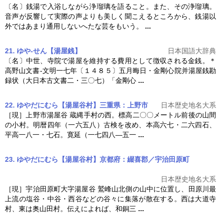
〔名〕銭湯で入浴しながら浄瑠璃を語ること。また、その浄瑠璃。
音声が反響して実際の声よりも美しく聞こえるところから、銭湯以
外ではあまり通用しないへたな芸をもいう。
...
21. ゆや‐せん【湯屋銭】
日本国語大辞典
〔名〕中世、寺院で
湯屋
を維持する費用として徴収される金銭。＊
高野山文書‐文明一七年〔１４８５〕五月晦日・金剛心院并
湯屋
銭勘
録状（大日本古文書二・三〇七）「金剛心
...
22. ゆやだにむら【湯屋谷村】三重県：上野市
日本歴史地名大系
［現］上野市
湯屋
谷 蔵縄手村の西。標高二〇〇メートル前後の山間
の小村。明暦四年（一六五八）古検を改め、本高六七・二六四石、
平高一八一・七石。寛延（一七四八―五一
...
23. ゆやだにむら【湯屋谷村】京都府：綴喜郡／宇治田原町
日本歴史地名大系
［現］宇治田原町大字
湯屋
谷 鷲峰山北側の山中に位置し、田原川最
上流の塩谷・中谷・西谷などの谷々に集落が散在する。西は大道寺
村、東は奥山田村。伝えによれば、和銅三
...