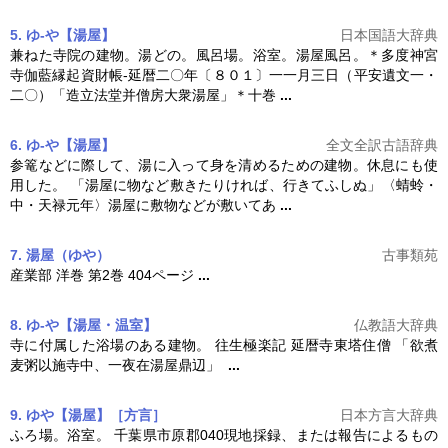
5. ゆ‐や【湯屋】
日本国語大辞典
兼ねた寺院の建物。湯どの。風呂場。浴室。
湯屋
風呂。＊多度神宮
寺伽藍縁起資財帳‐延暦二〇年〔８０１〕一一月三日（平安遺文一・
二〇）「造立法堂并僧房大衆
湯屋
」＊十巻
...
6. ゆ-や【湯屋】
全文全訳古語辞典
参篭などに際して、湯に入って身を清めるための建物。休息にも使
用した。 「
湯屋
に物など敷きたりければ、行きてふしぬ」〈蜻蛉・
中・天禄元年〉
湯屋
に敷物などが敷いてあ
...
7. 湯屋
（ゆや）
古事類苑
産業部 洋巻 第2巻 404ページ
...
8. ゆ‐や【湯屋・温室】
仏教語大辞典
寺に付属した浴場のある建物。 往生極楽記 延暦寺東塔住僧 「欲煮
麦粥以施寺中、一夜在
湯屋
鼎辺」
...
9. ゆや【湯屋】［方言］
日本方言大辞典
ふろ場。浴室。 千葉県市原郡040現地採録、または報告によるもの