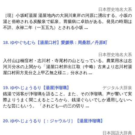
日本歴史地名大系
［現］小坂町
湯屋
湯屋
地内の大洞川東岸の河原に湧出する。小坂の
湯と俗称される炭酸泉で鉱泉。胃腸病に卓効がある。発見の時期は
不詳。永禄二年（一五五九）とされる小坂
...
18. ゆやぐちむら【湯屋口村】愛媛県：周桑郡／丹原町
日本歴史地名大系
入付山は楠窪村・志川村・寺尾村の山となっている。農業用水は志
河川分水の上関から「
湯屋
口村井出江取（中略）古来より志川村
湯
屋
口村田方見分之上甲乙無之様ニ」分水され
...
19. ゆや‐じょうるり【湯屋浄瑠璃】
デジタル大辞泉
銭湯で浴客が浄瑠璃を語ること。また、その浄瑠璃。声が響いて実
際よりうまく聞こえるところから、銭湯ぐらいでしか通用しないへ
たな芸にもいう。 「されども―の三の切り
...
20. ゆや‐じょうるり［：ジャウルリ］【湯屋浄瑠璃】
日本国語大辞典