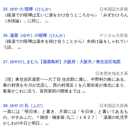
35. ゆや の 喧嘩（けんか）
日本国語大辞典
（銭湯での喧嘩は互いに湯をかけ合うところから）「みずかけろん
（水掛論）」に同じ。
...
36. 湯屋（ゆや）の喧嘩（けんか）
デジタル大辞泉
《銭湯での喧嘩は湯水を掛け合うことから》水掛け論をしゃれてい
う語。
...
37. ゆやのしまむら【湯屋島村】大阪府：大阪市／東住吉区
地図
日本歴史地名大系
［現］東住吉区湯里一―六丁目 住吉郡に属し、中野村の南にある。
東の村境を今川が北流し、西の村境近くを八尾街道が南北に走り、
集落がこれに沿う。富田新田の開発までは
...
38. ゆや の 札（ふだ）
日本国語大辞典
一面には「明日休」と書き、片面には「今日休」と書いてあるも
の。やすみふだ。＊雑俳・柳多留‐九二〔１８２７〕「
湯屋
の札児手
かしわの今日と明日」
...