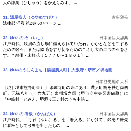
人の誹笑（ひしゃう）をかえりみず」
...
31. 湯屋盜人
（ゆやぬすびと）
古事類苑
法律部 洋巻 第2巻 687ページ
...
32. ゆや の 石（いし）
日本国語大辞典
江戸時代、銭湯の流し場に備えられていた石。かかとなどをこする
ための軽石、または陰毛をすり切るためのこぶし大の二つの石をさ
す。＊雑俳・末摘花〔１７７６〜１８０１〕
...
33. ゆやのうにんまち【湯屋農人町】大阪府：堺市／堺
地図
日本歴史地名大系
［現］堺市熊野町東五丁
湯屋
寺町の東にあり、農人町筋を挟む両側
町。元禄八年（一六九五）泉州堺之図（堺市立中央図書館蔵）に
「中筋村」とみえ、堺廻り三ヵ村のうち中筋
...
34. ゆや の 看板（かんばん）
日本国語大辞典
江戸時代、「弓射（ゆい）る」を「湯入る」にかけて、銭湯の軒先
に看板として弓矢を出したもの。
...