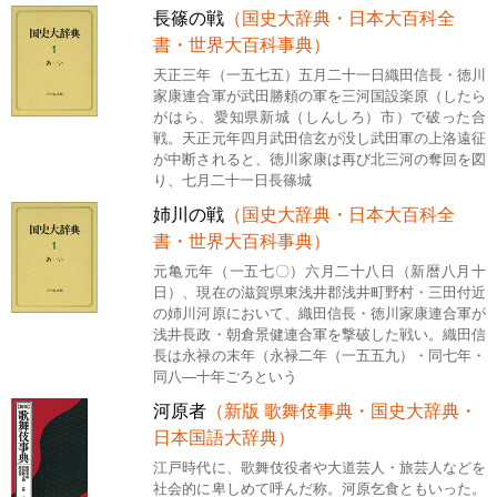
長篠の戦
（国史大辞典・日本大百科全
書・世界大百科事典）
天正三年（一五七五）五月二十一日織田信長・徳川
家康連合軍が武田勝頼の軍を三河国設楽原（したら
がはら、愛知県新城（しんしろ）市）で破った合
戦。天正元年四月武田信玄が没し武田軍の上洛遠征
が中断されると、徳川家康は再び北三河の奪回を図
り、七月二十一日長篠城
姉川の戦
（国史大辞典・日本大百科全
書・世界大百科事典）
元亀元年（一五七〇）六月二十八日（新暦八月十
日）、現在の滋賀県東浅井郡浅井町野村・三田付近
の姉川河原において、織田信長・徳川家康連合軍が
浅井長政・朝倉景健連合軍を撃破した戦い。織田信
長は永禄の末年（永禄二年（一五五九）・同七年・
同八―十年ごろという
河原者
（新版 歌舞伎事典・国史大辞典・
日本国語大辞典）
江戸時代に、歌舞伎役者や大道芸人・旅芸人などを
社会的に卑しめて呼んだ称。河原乞食ともいった。