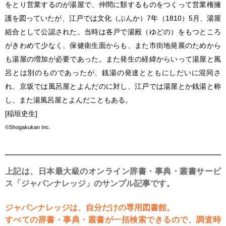
をとり営業するのが湯屋で、仲間に類するものをつくって営業権擁
護を図っていたが、江戸では文化（ぶんか）7年（1810）5月、湯屋
組合として公認された。当時は各戸で湯殿（ゆどの）をもつところ
がきわめて少なく、保健衛生面からも、また市街地発展のためから
も湯屋の増加が必要であった。また発生の経緯からいって湯屋と風
呂とは別のものであったが、銭湯の発達とともにしだいに混同さ
れ、京坂では風呂屋とよんだのに対し、江戸では湯屋とか銭湯と称
し、また湯風呂屋とよんだこともある。
[稲垣史生]
©Shogakukan Inc.
上記は、日本最大級のオンライン辞書・事典・叢書サービ
ス「ジャパンナレッジ」のサンプル記事です。
ジャパンナレッジは、自分だけの専用図書館。
すべての辞書・事典・叢書が一括検索できるので、調査時