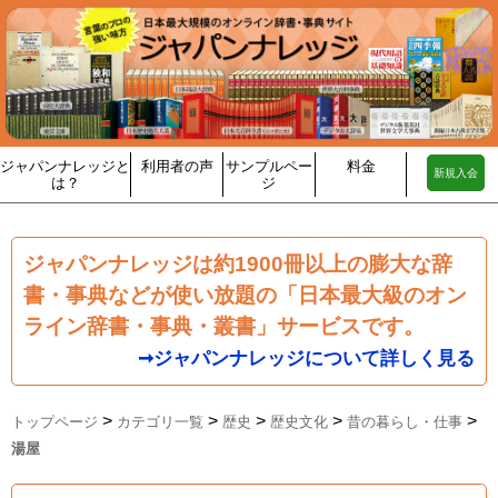
ジャパンナレッジと
利用者の声
サンプルペー
料金
新規入会
は？
ジ
ジャパンナレッジは約1900冊以上の膨大な辞
書・事典などが使い放題の「日本最大級のオン
ライン辞書・事典・叢書」サービスです。
➞ジャパンナレッジについて詳しく見る
>
>
>
>
>
トップページ
カテゴリ一覧
歴史
歴史文化
昔の暮らし・仕事
湯屋