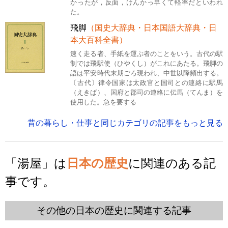
かったが，反面，けんかっ早くて軽率だといわれ
た。
飛脚
（国史大辞典・日本国語大辞典・日
本大百科全書）
速く走る者、手紙を運ぶ者のことをいう。古代の駅
制では飛駅使（ひやくし）がこれにあたる。飛脚の
語は平安時代末期ごろ現われ、中世以降頻出する。
〔古代〕律令国家は太政官と国司との連絡に駅馬
（えきば）、国府と郡司の連絡に伝馬（てんま）を
使用した。急を要する
昔の暮らし・仕事と同じカテゴリの記事をもっと見る
「湯屋」は
日本の歴史
に関連のある記
事です。
その他の日本の歴史に関連する記事