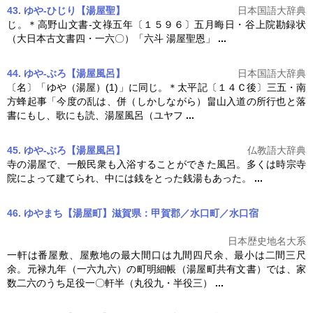
43. ゆや‐ひじり【湯屋聖】
日本国語大辞典
じ。＊高野山文書‐文祿五年〔１５９６〕五月晦日・谷上院勘録状
（大日本古文書四・一六〇）「六斗
湯屋
聖恩」
...
44. ゆや‐ぶろ【湯屋風呂】
日本国語大辞典
〔名〕「ゆや（
湯屋
）(1)」に同じ。＊太平記〔１４Ｃ後〕三五・南
方蜂起事「今度の乱は、併（しかしながら）畠山入道の所行也と落
書にもし、歌にも読、
湯屋
風呂（ユヤフ
...
45. ゆや‐ぶろ【湯屋風呂】
仏教語大辞典
寺の
湯屋
で、一般民衆も入浴することができた風呂。多くは時宗寺
院によって建てられ、中には銭をとった銭湯もあった。
...
46. ゆやまち【湯屋町】滋賀県：甲賀郡／水口町／水口宿
日本歴史地名大系
一軒は番屋敷、屋敷地の最大間口は九間四尺余、最小は二間三尺
余。元禄九年（一六九六）の町明細帳（
湯屋
町共有文書）では、家
数二六のうち足役一〇軒半（丸役九・半役三）
...