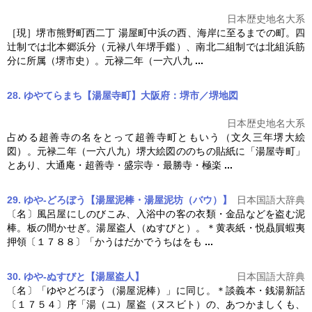
日本歴史地名大系
［現］堺市熊野町西二丁
湯屋
町中浜の西、海岸に至るまでの町。四
辻制では北本郷浜分（元禄八年堺手鑑）、南北二組制では北組浜筋
分に所属（堺市史）。元禄二年（一六八九
...
28. ゆやてらまち【湯屋寺町】大阪府：堺市／堺
地図
日本歴史地名大系
占める超善寺の名をとって超善寺町ともいう（文久三年堺大絵
図）。元禄二年（一六八九）堺大絵図ののちの貼紙に「
湯屋
寺町」
とあり、大通庵・超善寺・盛宗寺・最勝寺・極楽
...
29. ゆや‐どろぼう【湯屋泥棒・湯屋泥坊（バウ）】
日本国語大辞典
〔名〕風呂屋にしのびこみ、入浴中の客の衣類・金品などを盗む泥
棒。板の間かせぎ。
湯屋
盗人（ぬすびと）。＊黄表紙・悦贔屓蝦夷
押領〔１７８８〕「かうはだかでうちはをも
...
30. ゆや‐ぬすびと【湯屋盗人】
日本国語大辞典
〔名〕「ゆやどろぼう（
湯屋
泥棒）」に同じ。＊談義本・銭湯新話
〔１７５４〕序「湯（ユ）屋盗（ヌスビト）の、あつかましくも、