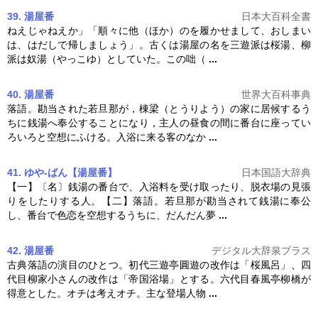
39. 湯屋番
日本大百科全書
ねえじゃねえか」「順々に他（ほか）のを履かせまして、おしまい
は、はだしで帰しましょう」。古くは
湯屋
の名を三遊派は桜湯、柳
派は奴湯（やっこゆ）としていた。この咄（
...
40. 湯屋番
世界大百科事典
落語。勘当された若旦那が，棟梁（とうりよう）の家に居候するう
ちに銭湯へ奉公することになり，主人の昼食の間に番台に座ってい
ろいろと空想にふける。入浴に来る客のなか
...
41. ゆや‐ばん【湯屋番】
日本国語大辞典
【一】〔名〕銭湯の番台で、入浴料を受け取ったり、脱衣場の見張
りをしたりする人。【二】落語。若旦那が勘当されて銭湯に奉公
し、番台で色恋を空想するうちに、だんだん夢
...
42. 湯屋番
デジタル大辞泉プラス
古典落語の演目のひとつ。初代三遊亭圓遊の改作は「桜風呂」、四
代目柳家小さんの改作は「帝国浴場」とする。六代目春風亭柳橋が
得意とした。オチは考えオチ。主な登場人物
...