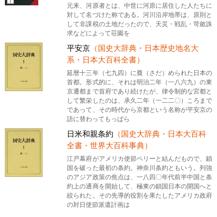
元来、河原者とは、中世に河原に居住した人たちに
対して名づけた称である。河川沿岸地帯は、原則と
して非課税の土地だったので、天災・戦乱・苛斂誅
求などによって荘園を
平安京
（国史大辞典・日本歴史地名大
系・日本大百科全書）
延暦十三年（七九四）に奠（さだ）められた日本の
首都。形式的に、それは明治二年（一八六九）の東
京遷都まで首府であり続けたが、律令制的な宮都と
して繁栄したのは、承久二年（一二二〇）ころまで
であって、その時代から京都という名称が平安京の
語に替わってもっぱら
日米和親条約
（国史大辞典・日本大百科
全書・世界大百科事典）
江戸幕府がアメリカ使節ペリーと結んだもので、鎖
国を破った最初の条約。神奈川条約ともいう。列強
のアジア政策の焦点は、一八四〇年代前半中国と条
約上の通商を開始して、極東の鎖国日本の開国へと
絞られた。その先導的役割を果たしたアメリカ政府
の対日使節派遣計画は