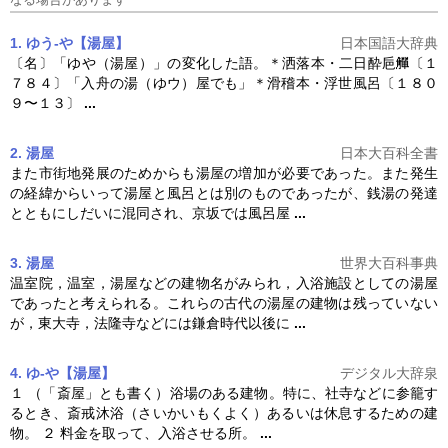
1. ゆう‐や【湯屋】
日本国語大辞典
〔名〕「ゆや（
湯屋
）」の変化した語。＊洒落本・二日酔巵
〔１
７８４〕「入舟の湯（ゆウ）屋でも」＊滑稽本・浮世風呂〔１８０
９〜１３〕
...
2. 湯屋
日本大百科全書
また市街地発展のためからも
湯屋
の増加が必要であった。また発生
の経緯からいって
湯屋
と風呂とは別のものであったが、銭湯の発達
とともにしだいに混同され、京坂では風呂屋
...
3. 湯屋
世界大百科事典
温室院，温室，
湯屋
などの建物名がみられ，入浴施設としての
湯屋
であったと考えられる。これらの古代の
湯屋
の建物は残っていない
が，東大寺，法隆寺などには鎌倉時代以後に
...
4. ゆ‐や【湯屋】
デジタル大辞泉
１ （「斎屋」とも書く）浴場のある建物。特に、社寺などに参籠す
るとき、斎戒沐浴（さいかいもくよく）あるいは休息するための建
物。 ２ 料金を取って、入浴させる所。
...