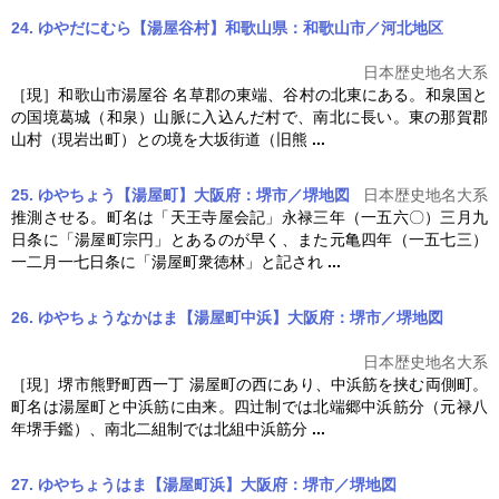
24. ゆやだにむら【湯屋谷村】和歌山県：和歌山市／河北地区
日本歴史地名大系
［現］和歌山市
湯屋
谷 名草郡の東端、谷村の北東にある。和泉国と
の国境葛城（和泉）山脈に入込んだ村で、南北に長い。東の那賀郡
山村（現岩出町）との境を大坂街道（旧熊
...
25. ゆやちょう【湯屋町】大阪府：堺市／堺
地図
日本歴史地名大系
推測させる。町名は「天王寺屋会記」永禄三年（一五六〇）三月九
日条に「
湯屋
町宗円」とあるのが早く、また元亀四年（一五七三）
一二月一七日条に「
湯屋
町衆徳林」と記され
...
26. ゆやちょうなかはま【湯屋町中浜】大阪府：堺市／堺
地図
日本歴史地名大系
［現］堺市熊野町西一丁
湯屋
町の西にあり、中浜筋を挟む両側町。
町名は
湯屋
町と中浜筋に由来。四辻制では北端郷中浜筋分（元禄八
年堺手鑑）、南北二組制では北組中浜筋分
...
27. ゆやちょうはま【湯屋町浜】大阪府：堺市／堺
地図