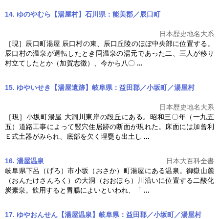
14. ゆのやむら【湯屋村】石川県：能美郡／辰口町
日本歴史地名大系
［現］辰口町
湯屋
辰口村の東、辰口丘陵のほぼ中央部に位置する。
辰口村の温泉が退転したとき同温泉の湯元であった二、三人が移り
村立てしたとか（加賀志徴）、今から八〇
...
15. ゆやいせき【湯屋遺跡】岐阜県：益田郡／小坂町／湯屋村
日本歴史地名大系
［現］小坂町
湯屋
大洞川東岸の段丘にある。昭和三〇年（一九五
五）道路工事によって竪穴住居跡の断面が現れた。床面には加曾利
Ｅ式土器がみられ、底部を欠く埋甕も出土し
...
16. 湯屋温泉
日本大百科全書
岐阜県下呂（げろ）市小坂（おさか）町
湯屋
にある温泉。御嶽山麓
（おんたけさんろく）の大洞（おおほら）川沿いに位置する二酸化
炭素泉。飲用すると胃腸によいといわれ、「
...
17. ゆやおんせん【湯屋温泉】岐阜県：益田郡／小坂町／湯屋村