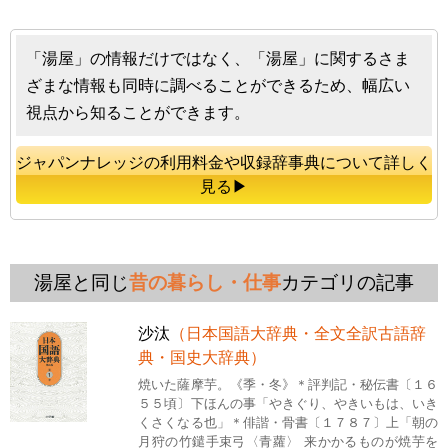
「湯屋」の情報だけではなく、「湯屋」に関するさま
ざまな情報も同時に調べることができるため、幅広い
視点から知ることができます。
ジャパンナレッジの利用料金や収録辞事典について詳しく
見る▶
湯屋と同じ
昔の暮らし・仕事
カテゴリの記事
沙汰
（日本国語大辞典・全文全訳古語辞
典・国史大辞典）
焼いた薩摩芋。《季・冬》＊評判記・秘伝書〔１６
５５頃〕下ほんの事「やきぐり、やきいもは、いき
くさくなる也」＊俳諧・骨書〔１７８７〕上「朝の
月狩の竹鑓手束弓〈青蘿〉 来かかるものが焼芋を