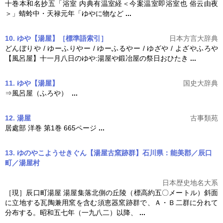
十巻本和名抄五「浴室 内典有温室経＜今案温室即浴室也 俗云由夜
＞」蜻蛉中・天禄元年「ゆやに物など
...
10. ゆや【湯屋】［標準語索引］
日本方言大辞典
どんぼりや / ゆーふりやー / ゆーふるやー / ゆざや / よざやふろや
【風呂屋】十一月八日のゆや:
湯屋
や鍛冶屋の祭日おひたき
...
11. ゆや【湯屋】
国史大辞典
⇒風呂屋（ふろや）
...
12. 湯屋
古事類苑
居處部 洋巻 第1巻 665ページ
...
13. ゆのやこようせきぐん【湯屋古窯跡群】石川県：能美郡／辰口
町／湯屋村
日本歴史地名大系
［現］辰口町
湯屋
湯屋
集落北側の丘陵（標高約五〇メートル）斜面
に立地する瓦陶兼用窯を含む須恵器窯跡群で、Ａ・Ｂ二群に分れて
分布する。昭和五七年（一九八二）以降、
...