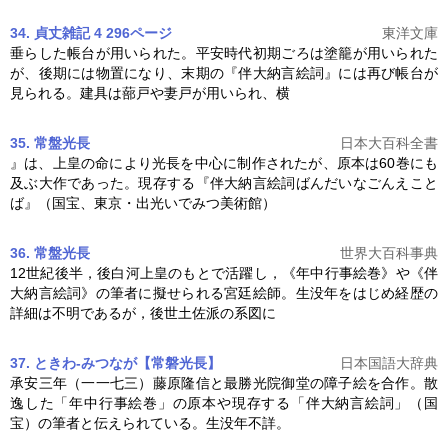
34. 貞丈雑記 4 296ページ
東洋文庫
垂らした帳台が用いられた。平安時代初期ごろは塗籠が用いられた
が、後期には物置になり、末期の『
伴大納言絵詞
』には再び帳台が
見られる。建具は蔀戸や妻戸が用いられ、横
35. 常盤光長
日本大百科全書
』は、上皇の命により光長を中心に制作されたが、原本は60巻にも
及ぶ大作であった。現存する『
伴大納言絵詞
ばんだいなごんえこと
ば』（国宝、東京・出光いでみつ美術館）
36. 常盤光長
世界大百科事典
12世紀後半，後白河上皇のもとで活躍し，《年中行事絵巻》や《
伴
大納言絵詞
》の筆者に擬せられる宮廷絵師。生没年をはじめ経歴の
詳細は不明であるが，後世土佐派の系図に
37. ときわ‐みつなが【常磐光長】
日本国語大辞典
承安三年（一一七三）藤原隆信と最勝光院御堂の障子絵を合作。散
逸した「年中行事絵巻」の原本や現存する「
伴大納言絵詞
」（国
宝）の筆者と伝えられている。生没年不詳。