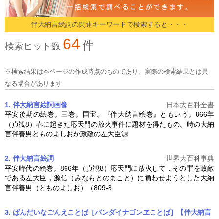
伴大納言絵詞の関連キーワードで検索すると・・・
64
件
検索ヒット数
※検索結果は本ページの作成時点のものであり、実際の検索結果とは異
なる場合があります
1. 伴大納言絵詞
画像
日本大百科全書
平安後期の絵巻。三巻。国宝。『伴大納言絵巻』ともいう。866年
（貞観8）春に起きた応天門の放火事件に題材を得たもの。時の大納
言伴善男とものよしおが政敵の左大臣源
2. 伴大納言絵詞
世界大百科事典
平安時代の絵巻。866年（貞観8）応天門に放火して，その罪を政敵
である左大臣，源信（みなもとのまこと）に負わせようとした大納
言伴善男（とものよしお）（809-8
3. ばんだいなごんえことば［バンダイナゴンヱことば］【伴大納言