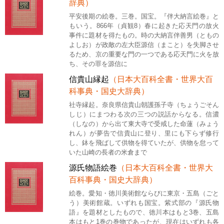
辞典）
平安後期の絵巻。三巻。国宝。『伴大納言絵巻』と
もいう。866年（貞観8）春に起きた応天門の放火
事件に題材を得たもの。時の大納言伴善男（ともの
よしお）が政敵の左大臣源信（まこと）を失脚させ
るため、京の重要な門の一つである応天門に火を放
ち、その罪を源信に
信貴山縁起
（日本大百科全書・世界大百
科事典・国史大辞典）
社寺縁起。奈良県信貴山朝護孫子寺（ちょうごそん
しじ）にまつわる次の三つの説話からなる。信濃
（しなの）から出て東大寺で受戒した命蓮（みょう
れん）が夢告で信貴山に登り、里にも下らず修行
し、鉢を飛ばして供物を得ていたが、供物を怠って
いた山崎の長者の米倉まで
源氏物語絵巻
（日本大百科全書・世界大
百科事典・国史大辞典）
絵巻。愛知・徳川美術館ならびに東京・五島（ごと
う）美術館蔵。いずれも国宝。紫式部の『源氏物
語』を題材としたもので、徳川本はもと3巻、五島
本はもと1巻の巻物であったが、現在はいずれも各