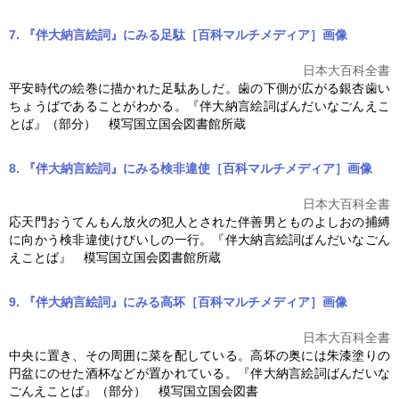
7. 『伴大納言絵詞』にみる足駄［百科マルチメディア］
画像
日本大百科全書
平安時代の絵巻に描かれた足駄あしだ。歯の下側が広がる銀杏歯い
ちょうばであることがわかる。『
伴大納言絵詞
ばんだいなごんえこ
とば』（部分） 模写国立国会図書館所蔵
8. 『伴大納言絵詞』にみる検非違使［百科マルチメディア］
画像
日本大百科全書
応天門おうてんもん放火の犯人とされた伴善男とものよしおの捕縛
に向かう検非違使けびいしの一行。『
伴大納言絵詞
ばんだいなごん
えことば』 模写国立国会図書館所蔵
9. 『伴大納言絵詞』にみる高坏［百科マルチメディア］
画像
日本大百科全書
中央に置き、その周囲に菜を配している。高坏の奥には朱漆塗りの
円盆にのせた酒杯などが置かれている。『
伴大納言絵詞
ばんだいな
ごんえことば』（部分） 模写国立国会図書