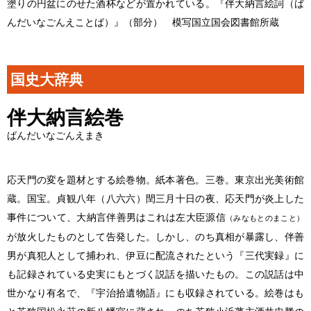
塗りの円盆にのせた酒杯などが置かれている。『伴大納言絵詞（ば
んだいなごんえことば）』（部分） 模写
国立国会図書館所蔵
国史大辞典
伴大納言絵巻
ばんだいなごんえまき
応天門の変を題材とする絵巻物。紙本著色。三巻。東京出光美術館
蔵。国宝。貞観八年（八六六）閏三月十日の夜、応天門が炎上した
事件について、大納言伴善男はこれは左大臣源信
（みなもとのまこと）
が放火したものとして告発した。しかし、のち真相が暴露し、伴善
男が真犯人として捕われ、伊豆に配流されたという『三代実録』に
も記録されている史実にもとづく説話を描いたもの。この説話は中
世かなり有名で、『宇治拾遺物語』にも収録されている。絵巻はも