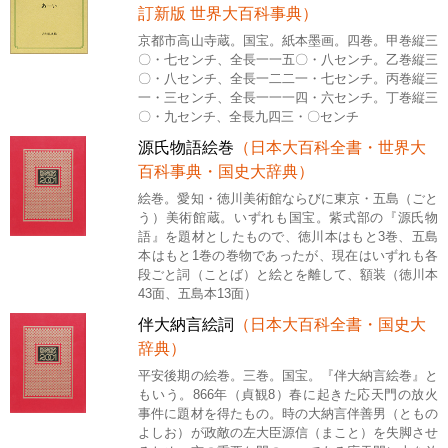
訂新版 世界大百科事典）
京都市高山寺蔵。国宝。紙本墨画。四巻。甲巻縦三
〇・七センチ、全長一一五〇・八センチ。乙巻縦三
〇・八センチ、全長一二二一・七センチ。丙巻縦三
一・三センチ、全長一一一四・六センチ。丁巻縦三
〇・九センチ、全長九四三・〇センチ
源氏物語絵巻
（日本大百科全書・世界大
百科事典・国史大辞典）
絵巻。愛知・徳川美術館ならびに東京・五島（ごと
う）美術館蔵。いずれも国宝。紫式部の『源氏物
語』を題材としたもので、徳川本はもと3巻、五島
本はもと1巻の巻物であったが、現在はいずれも各
段ごと詞（ことば）と絵とを離して、額装（徳川本
43面、五島本13面）
伴大納言絵詞
（日本大百科全書・国史大
辞典）
平安後期の絵巻。三巻。国宝。『伴大納言絵巻』と
もいう。866年（貞観8）春に起きた応天門の放火
事件に題材を得たもの。時の大納言伴善男（ともの
よしお）が政敵の左大臣源信（まこと）を失脚させ