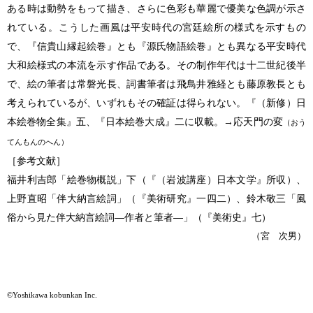
ある時は動勢をもって描き、さらに色彩も華麗で優美な色調が示さ
れている。こうした画風は平安時代の宮廷絵所の様式を示すもの
で、『信貴山縁起絵巻』とも『源氏物語絵巻』とも異なる平安時代
大和絵様式の本流を示す作品である。その制作年代は十二世紀後半
で、絵の筆者は常磐光長、詞書筆者は飛鳥井雅経とも藤原教長とも
考えられているが、いずれもその確証は得られない。『（新修）日
本絵巻物全集』五、『日本絵巻大成』二に収載。→応天門の変
（おう
てんもんのへん）
［参考文献］
福井利吉郎「絵巻物概説」下（『（岩波講座）日本文学』所収）、
上野直昭「伴大納言絵詞」（『美術研究』一四二）、鈴木敬三「風
俗から見た伴大納言絵詞―作者と筆者―」（『美術史』七）
（宮 次男）
©Yoshikawa kobunkan Inc.