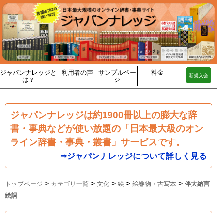
ジャパンナレッジと
利用者の声
サンプルペー
料金
新規入会
は？
ジ
ジャパンナレッジは約1900冊以上の膨大な辞
書・事典などが使い放題の「日本最大級のオン
ライン辞書・事典・叢書」サービスです。
➞ジャパンナレッジについて詳しく見る
>
>
>
>
>
トップページ
カテゴリ一覧
文化
絵
絵巻物・古写本
伴大納言
絵詞