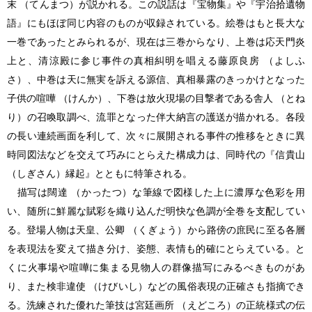
末 （てんまつ）が説かれる。この説話は『宝物集』や『宇治拾遺物
語』にもほぼ同じ内容のものが収録されている。絵巻はもと長大な
一巻であったとみられるが、現在は三巻からなり、上巻は応天門炎
上と、清涼殿に参じ事件の真相糾明を唱える藤原良房 （よしふ
さ）、中巻は天に無実を訴える源信、真相暴露のきっかけとなった
子供の喧嘩 （けんか）、下巻は放火現場の目撃者である舎人 （とね
り）の召喚取調べ、流罪となった伴大納言の護送が描かれる。各段
の長い連続画面を利して、次々に展開される事件の推移をときに異
時同図法などを交えて巧みにとらえた構成力は、同時代の『信貴山
（しぎさん）縁起』とともに特筆される。
描写は闊達 （かったつ）な筆線で図様した上に濃厚な色彩を用
い、随所に鮮麗な賦彩を織り込んだ明快な色調が全巻を支配してい
る。登場人物は天皇、公卿 （くぎょう）から路傍の庶民に至る各層
を表現法を変えて描き分け、姿態、表情も的確にとらえている。と
くに火事場や喧嘩に集まる見物人の群像描写にみるべきものがあ
り、また検非違使 （けびいし）などの風俗表現の正確さも指摘でき
る。洗練された優れた筆技は宮廷画所 （えどころ）の正統様式の伝