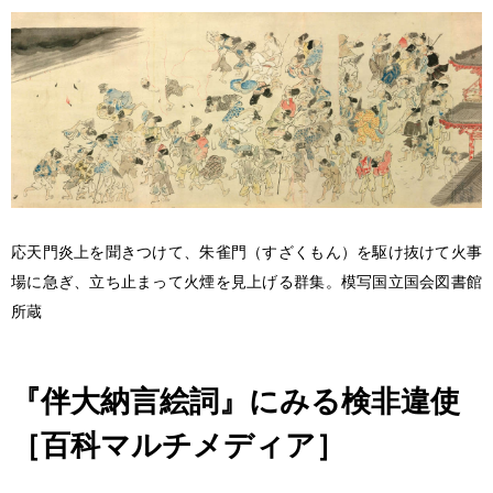
応天門炎上を聞きつけて、朱雀門（すざくもん）を駆け抜けて火事
場に急ぎ、立ち止まって火煙を見上げる群集。模写
国立国会図書館
所蔵
『伴大納言絵詞』にみる検非違使
［百科マルチメディア］