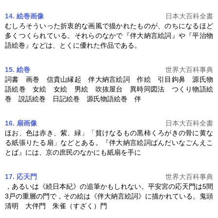
14. 絵巻
画像
日本大百科全書
むしろそういった折衷的な画風で描かれたものが、のちになるほど
多くつくられている。それらのなかで『
伴大納言絵詞
』や『平治物
語絵巻』などは、とくに優れた作品である。
15. 絵巻
世界大百科事典
詞書 画巻 信貴山縁起
伴大納言絵詞
作絵 引目鉤鼻 源氏物
語絵巻 女絵 女絵 男絵 吹抜屋台 異時同図法 つくり物語絵
巻 説話絵巻 日記絵巻 源氏物語絵巻 伴
16. 扇
画像
日本大百科全書
ほお、色は赤き、紫、緑」「貧けなるもの黒柿くろがきの骨に黄な
る紙張りたる扇」などとある。『
伴大納言絵詞
ばんだいなごんえこ
とば』には、京の庶民のなかにも紙扇を手に
17. 応天門
世界大百科事典
，あるいは《続日本紀》の追筆かもしれない。平安宮の応天門は5間
3戸の重層の門で，その絵は《
伴大納言絵詞
》に描かれている。鬼頭
清明 大伴門 朱雀（すざく）門