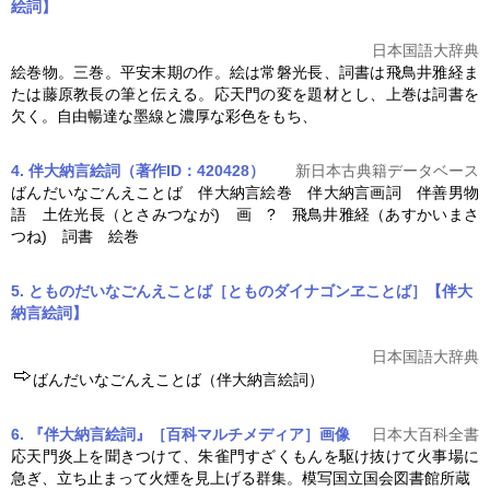
絵詞】
日本国語大辞典
絵巻物。三巻。平安末期の作。絵は常磐光長、詞書は飛鳥井雅経ま
たは藤原教長の筆と伝える。応天門の変を題材とし、上巻は詞書を
欠く。自由暢達な墨線と濃厚な彩色をもち、
4. 伴大納言絵詞（著作ID：420428）
新日本古典籍データベース
ばんだいなごんえことば 伴大納言絵巻 伴大納言画詞 伴善男物
語 土佐光長（とさみつなが) 画 ? 飛鳥井雅経（あすかいまさ
つね) 詞書 絵巻
5. とものだいなごんえことば［とものダイナゴンヱことば］【伴大
納言絵詞】
日本国語大辞典
ばんだいなごんえことば（
伴大納言絵詞
）
6. 『伴大納言絵詞』［百科マルチメディア］
画像
日本大百科全書
応天門炎上を聞きつけて、朱雀門すざくもんを駆け抜けて火事場に
急ぎ、立ち止まって火煙を見上げる群集。模写国立国会図書館所蔵