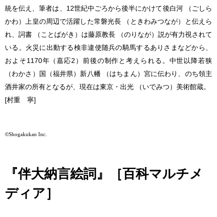
統を伝え、筆者は、12世紀中ごろから後半にかけて後白河 （ごしら
かわ）上皇の周辺で活躍した常磐光長 （ときわみつなが）と伝えら
れ、詞書 （ことばがき）は藤原教長 （のりなが）説が有力視されて
いる。火災に出動する検非違使随兵の騎馬するありさまなどから、
およそ1170年（嘉応2）前後の制作と考えられる。中世以降若狭
（わかさ）国（福井県）新八幡 （はちまん）宮に伝わり、のち領主
酒井家の所有となるが、現在は東京・出光 （いでみつ）美術館蔵。
[村重 寧]
©Shogakukan Inc.
『伴大納言絵詞』［百科マルチメ
ディア］