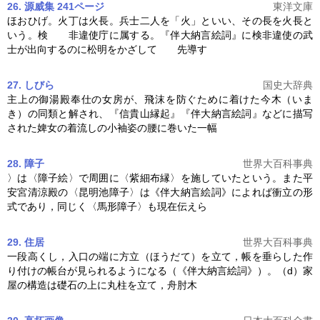
26. 源威集 241ページ
東洋文庫
ほおひげ。火丁は火長。兵士二人を「火」といい、その長を火長と
いう。検 非違使庁に属する。『
伴大納言絵詞
』に検非違使の武
士が出向するのに松明をかざして 先導す
27. しびら
国史大辞典
主上の御湯殿奉仕の女房が、飛沫を防ぐために着けた今木（いま
き）の同類と解され、『信貴山縁起』『
伴大納言絵詞
』などに描写
された婢女の着流しの小袖姿の腰に巻いた一幅
28. 障子
世界大百科事典
〉は〈障子絵〉で周囲に〈紫細布縁〉を施していたという。また平
安宮清涼殿の〈昆明池障子〉は《
伴大納言絵詞
》によれば衝立の形
式であり，同じく〈馬形障子〉も現在伝えら
29. 住居
世界大百科事典
一段高くし，入口の端に方立（ほうだて）を立て，帳を垂らした作
り付けの帳台が見られるようになる（《
伴大納言絵詞
》）。（d）家
屋の構造は礎石の上に丸柱を立て，舟肘木