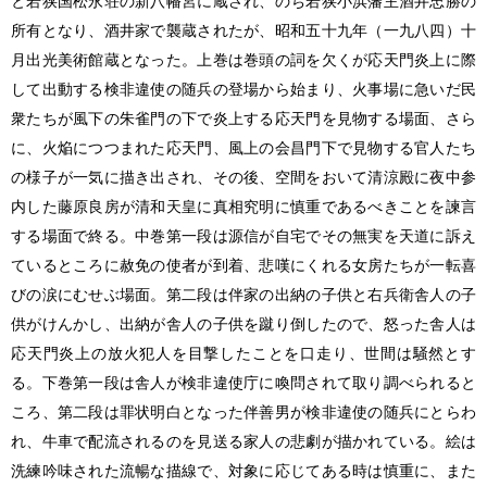
と若狭国松永荘の新八幡宮に蔵され、のち若狭小浜藩主酒井忠勝の
所有となり、酒井家で襲蔵されたが、昭和五十九年（一九八四）十
月出光美術館蔵となった。上巻は巻頭の詞を欠くが応天門炎上に際
して出動する検非違使の随兵の登場から始まり、火事場に急いだ民
衆たちが風下の朱雀門の下で炎上する応天門を見物する場面、さら
に、火焔につつまれた応天門、風上の会昌門下で見物する官人たち
の様子が一気に描き出され、その後、空間をおいて清涼殿に夜中参
内した藤原良房が清和天皇に真相究明に慎重であるべきことを諫言
する場面で終る。中巻第一段は源信が自宅でその無実を天道に訴え
ているところに赦免の使者が到着、悲嘆にくれる女房たちが一転喜
びの涙にむせぶ場面。第二段は伴家の出納の子供と右兵衛舎人の子
供がけんかし、出納が舎人の子供を蹴り倒したので、怒った舎人は
応天門炎上の放火犯人を目撃したことを口走り、世間は騒然とす
る。下巻第一段は舎人が検非違使庁に喚問されて取り調べられると
ころ、第二段は罪状明白となった伴善男が検非違使の随兵にとらわ
れ、牛車で配流されるのを見送る家人の悲劇が描かれている。絵は
洗練吟味された流暢な描線で、対象に応じてある時は慎重に、また