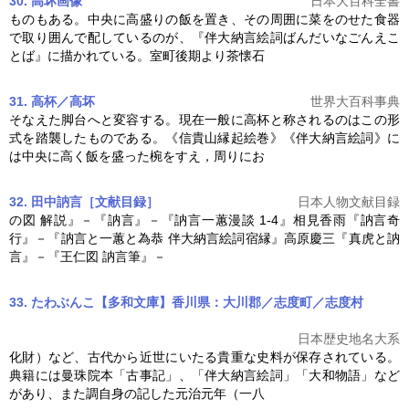
30. 高坏
画像
日本大百科全書
ものもある。中央に高盛りの飯を置き、その周囲に菜をのせた食器
で取り囲んで配しているのが、『
伴大納言絵詞
ばんだいなごんえこ
とば』に描かれている。室町後期より茶懐石
31. 高杯／高坏
世界大百科事典
そなえた脚台へと変容する。現在一般に高杯と称されるのはこの形
式を踏襲したものである。《信貴山縁起絵巻》《
伴大納言絵詞
》に
は中央に高く飯を盛った椀をすえ，周りにお
32. 田中訥言［文献目録］
日本人物文献目録
の図 解説』－『訥言』－『訥言一蕙漫談 1‐4』相見香雨『訥言奇
行』－『訥言と一蕙と為恭
伴大納言絵詞
宿縁』高原慶三『真虎と訥
言』－『王仁図 訥言筆』－
33. たわぶんこ【多和文庫】香川県：大川郡／志度町／志度村
日本歴史地名大系
化財）など、古代から近世にいたる貴重な史料が保存されている。
典籍には曼珠院本「古事記」、「
伴大納言絵詞
」「大和物語」など
があり、また調自身の記した元治元年（一八