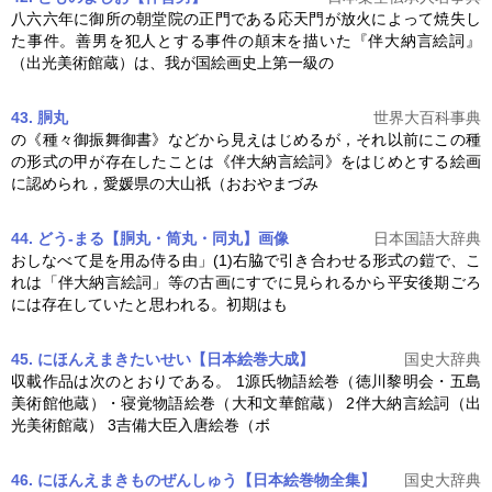
八六六年に御所の朝堂院の正門である応天門が放火によって焼失し
た事件。善男を犯人とする事件の顛末を描いた『
伴大納言絵詞
』
（出光美術館蔵）は、我が国絵画史上第一級の
43. 胴丸
世界大百科事典
の《種々御振舞御書》などから見えはじめるが，それ以前にこの種
の形式の甲が存在したことは《
伴大納言絵詞
》をはじめとする絵画
に認められ，愛媛県の大山祇（おおやまづみ
44. どう‐まる【胴丸・筒丸・同丸】
画像
日本国語大辞典
おしなべて是を用ゐ侍る由」(1)右脇で引き合わせる形式の鎧で、こ
れは「
伴大納言絵詞
」等の古画にすでに見られるから平安後期ごろ
には存在していたと思われる。初期はも
45. にほんえまきたいせい【日本絵巻大成】
国史大辞典
収載作品は次のとおりである。 1源氏物語絵巻（徳川黎明会・五島
美術館他蔵）・寝覚物語絵巻（大和文華館蔵） 2
伴大納言絵詞
（出
光美術館蔵） 3吉備大臣入唐絵巻（ボ
46. にほんえまきものぜんしゅう【日本絵巻物全集】
国史大辞典