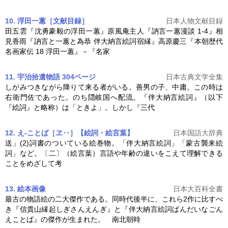
10. 浮田一蕙［文献目録］
日本人物文献目録
田五雲『沈勇豪毅の浮田一蕙』原風庵主人『訥言一蕙漫談 1‐4』相
見香雨『訥言と一蕙と為恭
伴大納言絵詞
宿縁』高原慶三『本朝歴代
名画家伝 18 浮田一蕙』－『名家
11. 宇治拾遺物語 304ページ
日本古典文学全集
しがみつきながら降りて来る者がいる。善男の子、中庸。この時は
右衛門佐であった。のち隠岐国へ配流。『
伴大納言絵詞
』（以下
『絵詞』と略称）は「ときよ」。しかし『三代
12. え‐ことば［ヱ‥］【絵詞・絵言葉】
日本国語大辞典
送」(2)詞書のついている絵巻物。「
伴大納言絵詞
」「蒙古襲来絵
詞」など。〔二〕（絵言葉）言語や年齢の違いをこえて理解できる
ことをめざして考
13. 絵本
画像
日本大百科全書
最古の物語絵の二大傑作である。同時代後半に、これら2作に比すべ
き『信貴山縁起しぎさんえんぎ』と『
伴大納言絵詞
ばんだいなごん
えことば』の傑作が生まれた。 南北朝時