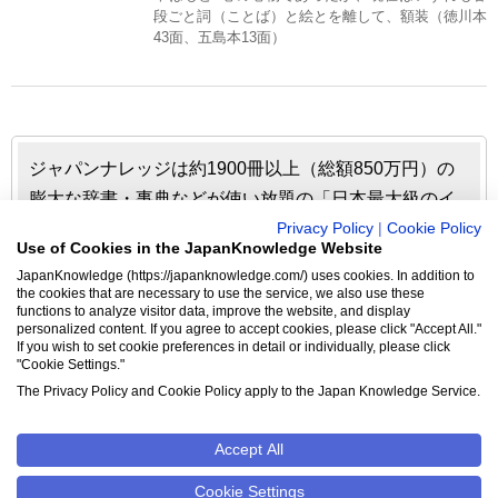
段ごと詞（ことば）と絵とを離して、額装（徳川本
43面、五島本13面）
ジャパンナレッジは約1900冊以上（総額850万円）の
膨大な辞書・事典などが使い放題の「日本最大級のイ
ンターネット辞書・事典・叢書サイト」です。日本国
Privacy Policy
|
Cookie Policy
Use of Cookies in the JapanKnowledge Website
内のみならず、海外の有名大学から図書館まで、多く
JapanKnowledge (https://japanknowledge.com/) uses cookies. In addition to
の機関で利用されています。
the cookies that are necessary to use the service, we also use these
functions to analyze visitor data, improve the website, and display
personalized content. If you agree to accept cookies, please click "Accept All."
ジャパンナレッジの利用料金や収録辞事典について詳しく
If you wish to set cookie preferences in detail or individually, please click
"Cookie Settings."
見る▶
The Privacy Policy and Cookie Policy apply to the Japan Knowledge Service.
Accept All
クッキーポリシー
Cookie設定
Cookie Settings