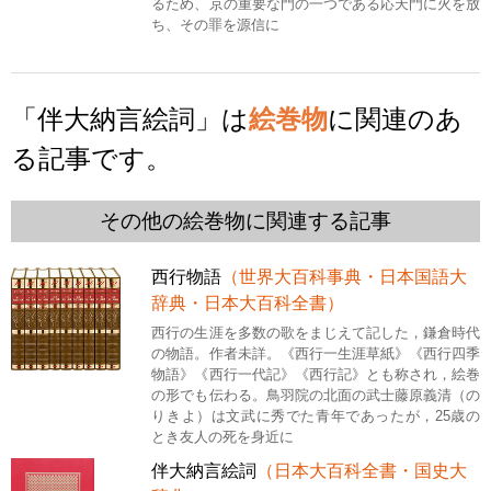
るため、京の重要な門の一つである応天門に火を放
ち、その罪を源信に
「伴大納言絵詞」は
絵巻物
に関連のあ
る記事です。
その他の絵巻物に関連する記事
西行物語
（世界大百科事典・日本国語大
辞典・日本大百科全書）
西行の生涯を多数の歌をまじえて記した，鎌倉時代
の物語。作者未詳。《西行一生涯草紙》《西行四季
物語》《西行一代記》《西行記》とも称され，絵巻
の形でも伝わる。鳥羽院の北面の武士藤原義清（の
りきよ）は文武に秀でた青年であったが，25歳の
とき友人の死を身近に
伴大納言絵詞
（日本大百科全書・国史大