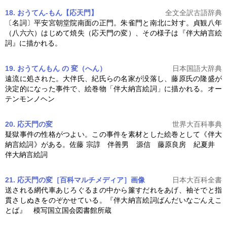
18. おうてん-もん【応天門】
全文全訳古語辞典
〔名詞〕平安宮朝堂院南面の正門。朱雀門と南北に対す。貞観八年
（八六六）はじめて焼失（応天門の変）、その様子は『
伴大納言絵
詞
』に描かれる。
19. おうてんもん の 変（へん）
日本国語大辞典
遠流に処された。大伴氏、紀氏らの名家が没落し、藤原氏の隆盛が
決定的になった事件で、絵巻物「
伴大納言絵詞
」に描かれる。オー
テンモンノヘン
20. 応天門の変
世界大百科事典
疑獄事件の性格がつよい。この事件を素材とした絵巻として《
伴大
納言絵詞
》がある。佐藤 宗諄 伴善男 源信 藤原良房 紀夏井
伴大納言絵詞
21. 応天門の変［百科マルチメディア］
画像
日本大百科全書
送される網代車あじろぐるまの中から簾すだれをあげ、袖そでと指
貫さしぬきをのぞかせている。『
伴大納言絵詞
ばんだいなごんえこ
とば』 模写国立国会図書館所蔵