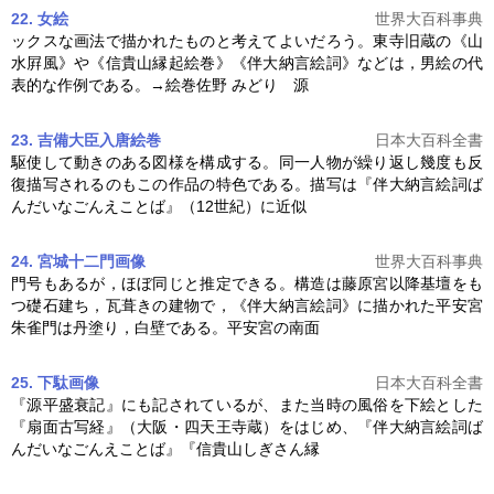
22. 女絵
世界大百科事典
ックスな画法で描かれたものと考えてよいだろう。東寺旧蔵の《山
水屛風》や《信貴山縁起絵巻》《
伴大納言絵詞
》などは，男絵の代
表的な作例である。→絵巻佐野 みどり 源
23. 吉備大臣入唐絵巻
日本大百科全書
駆使して動きのある図様を構成する。同一人物が繰り返し幾度も反
復描写されるのもこの作品の特色である。描写は『
伴大納言絵詞
ば
んだいなごんえことば』（12世紀）に近似
24. 宮城十二門
画像
世界大百科事典
門号もあるが，ほぼ同じと推定できる。構造は藤原宮以降基壇をも
つ礎石建ち，瓦葺きの建物で，《
伴大納言絵詞
》に描かれた平安宮
朱雀門は丹塗り，白壁である。平安宮の南面
25. 下駄
画像
日本大百科全書
『源平盛衰記』にも記されているが、また当時の風俗を下絵とした
『扇面古写経』（大阪・四天王寺蔵）をはじめ、『
伴大納言絵詞
ば
んだいなごんえことば』『信貴山しぎさん縁