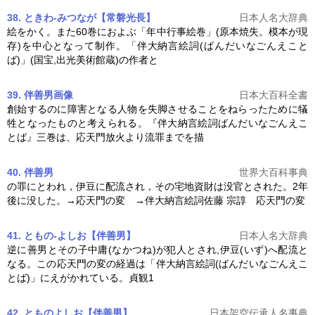
38. ときわ-みつなが【常磐光長】
日本人名大辞典
絵をかく。また60巻におよぶ「年中行事絵巻」(原本焼失。模本が現
存)を中心となって制作。「
伴大納言絵詞
(ばんだいなごんえこと
ば)」(国宝,出光美術館蔵)の作者と
39. 伴善男
画像
日本大百科全書
創始するのに障害となる人物を失脚させることをねらったために犠
牲となったものと考えられる。『
伴大納言絵詞
ばんだいなごんえこ
とば』三巻は、応天門放火より流罪までを描
40. 伴善男
世界大百科事典
の罪にとわれ，伊豆に配流され，その宅地資財は没官とされた。2年
後に没した。→応天門の変 →
伴大納言絵詞
佐藤 宗諄 応天門の変
41. ともの-よしお【伴善男】
日本人名大辞典
逆に善男とその子中庸(なかつね)が犯人とされ,伊豆(いず)へ配流と
なる。この応天門の変の経過は「
伴大納言絵詞
(ばんだいなごんえこ
とば)」にえがかれている。貞観1
42. とものよしお【伴善男】
日本架空伝承人名事典