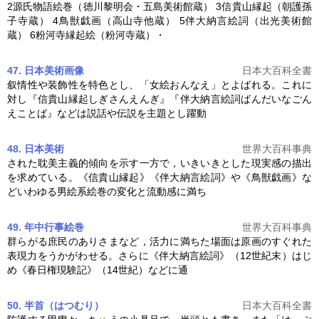
2源氏物語絵巻（徳川黎明会・五島美術館蔵） 3信貴山縁起（朝護孫
子寺蔵） 4鳥獣戯画（高山寺他蔵） 5
伴大納言絵詞
（出光美術館
蔵） 6粉河寺縁起絵（粉河寺蔵）・
47. 日本美術
画像
日本大百科全書
叙情性や装飾性を特色とし、「女絵おんなえ」とよばれる。これに
対し『信貴山縁起しぎさんえんぎ』『
伴大納言絵詞
ばんだいなごん
えことば』などは説話や伝説を主題とし躍動
48. 日本美術
世界大百科事典
された耽美主義的傾向を示す一方で，いきいきとした現実感の描出
を求めている。《信貴山縁起》《
伴大納言絵詞
》や《鳥獣戯画》な
どいわゆる男絵系絵巻の変化と流動感に満ち
49. 年中行事絵巻
世界大百科事典
群らがる庶民のありさまなど，活力に満ちた場面は原画のすぐれた
表現力をうかがわせる。さらに《
伴大納言絵詞
》（12世紀末）はじ
め《春日権現験記》（14世紀）などに通
50. 半首（はつむり）
日本大百科全書