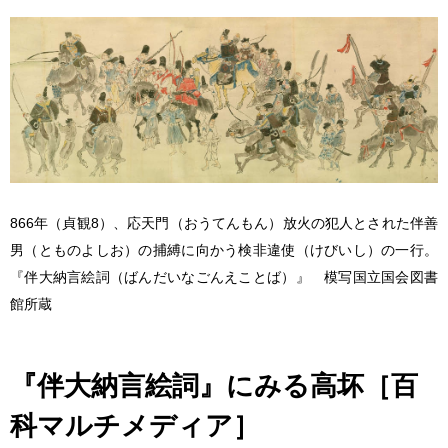
866年（貞観8）、応天門（おうてんもん）放火の犯人とされた伴善
男（とものよしお）の捕縛に向かう検非違使（けびいし）の一行。
『伴大納言絵詞（ばんだいなごんえことば）』 模写
国立国会図書
館所蔵
『伴大納言絵詞』にみる高坏［百
科マルチメディア］