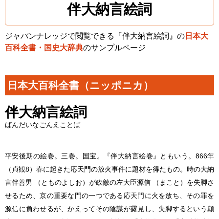
伴大納言絵詞
ジャパンナレッジで閲覧できる『伴大納言絵詞』の
日本大
百科全書・国史大辞典
のサンプルページ
日本大百科全書（ニッポニカ）
伴大納言絵詞
ばんだいなごんえことば
平安後期の絵巻。三巻。国宝。『伴大納言絵巻』ともいう。866年
（貞観8）春に起きた応天門の放火事件に題材を得たもの。時の大納
言伴善男 （とものよしお）が政敵の左大臣源信 （まこと）を失脚さ
せるため、京の重要な門の一つである応天門に火を放ち、その罪を
源信に負わせるが、かえってその陰謀が露見し、失脚するという顛