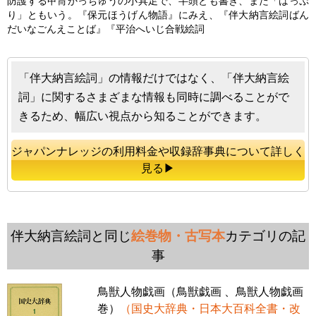
防護する甲冑かっちゅうの小具足で、半頭とも書き、また「はっぷ
り」ともいう。『保元ほうげん物語』にみえ、『
伴大納言絵詞
ばん
だいなごんえことば』『平治へいじ合戦絵詞
「伴大納言絵詞」の情報だけではなく、「伴大納言絵
詞」に関するさまざまな情報も同時に調べることがで
きるため、幅広い視点から知ることができます。
ジャパンナレッジの利用料金や収録辞事典について詳しく
見る▶
伴大納言絵詞と同じ
絵巻物・古写本
カテゴリの記
事
鳥獣人物戯画（鳥獣戯画 、鳥獣人物戯画
巻）
（国史大辞典・日本大百科全書・改