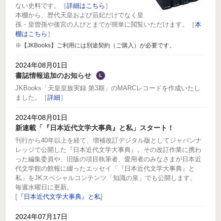
ない史料です。［
詳細はこちら
］
本棚から、歴代天皇および后妃だけでなく皇
孫・皇曽孫や後宮の人びとまでが簡単に閲覧いただけます。［
本
棚はこちら
］
※【JKBooks】ご利用には別途契約（ご購入）が必要です。
2024年08月01日
書誌情報追加のお知らせ
L
JKBooks「天皇皇族実録 第3期」のMARCレコードを作成いたし
ました。［
詳細
］
2024年08月01日
新連載「『日本近代文学大事典』と私」スタート！
刊行から40年以上を経て、増補改訂デジタル版としてジャパンナ
レッジで公開した『日本近代文学大事典』。その改訂作業に携わ
った編集委員や、旧版の項目執筆者、愛用者のみなさまが日本近
代文学館の館報に綴ったエッセイ「『日本近代文学大事典』と
私」をJKスペシャルコンテンツ「知識の泉」でも公開します。
毎週水曜日に更新。
[
『日本近代文学大事典』と私
]
2024年07月17日