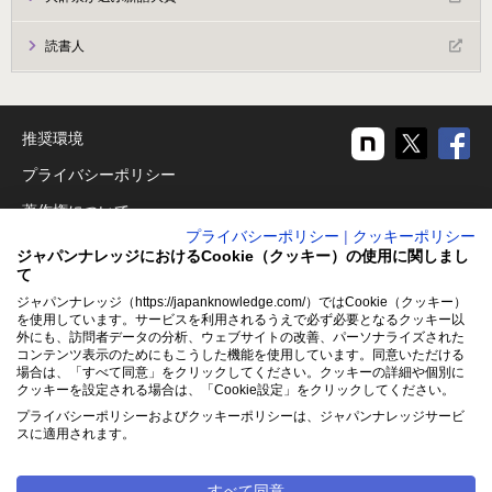
読書人
推奨環境
プライバシーポリシー
著作権について
プライバシーポリシー
|
クッキーポリシー
リンクについて
ジャパンナレッジにおけるCookie（クッキー）の使用に関しまし
て
免責事項
ジャパンナレッジ（https://japanknowledge.com/）ではCookie（クッキー）
運営会社
を使用しています。サービスを利用されるうえで必ず必要となるクッキー以
外にも、訪問者データの分析、ウェブサイトの改善、パーソナライズされた
コンテンツ表示のためにもこうした機能を使用しています。同意いただける
アクセシビリティ対応
場合は、「すべて同意」をクリックしてください。クッキーの詳細や個別に
クッキーを設定される場合は、「Cookie設定」をクリックしてください。
クッキーポリシー
プライバシーポリシーおよびクッキーポリシーは、ジャパンナレッジサービ
Cookie設定
スに適用されます。
すべて同意