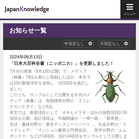
メイ
お知らせ一覧
2024年08月13日
「日本大百科全書（ニッポニカ）」を更新しました！
7月分の更新（8月13日公開）で、メディア
（画像）74点を新たに収録したほか、本文で
は10の新規項目を追加し、163項目を改訂し
ました。
このうち、サンプルとして公開する今月のメ
ディア（画像）は、魚類標本分野の「スミレ
ナガハナダイ」など8点。
本文では、新規項目として「オキヒイラギ」ほかの魚類項目計10
項目を公開。改訂項目は、中国関連の「一帯一路」「新常態」、
生活・趣味分野の「東京ディズニーリゾート」、社会分野の「ラ
イドシェア」「マンション建替え円滑化法」、医学分野の「エム
ポックス」など計14項目。合計24項目をサンプルとして公開しま