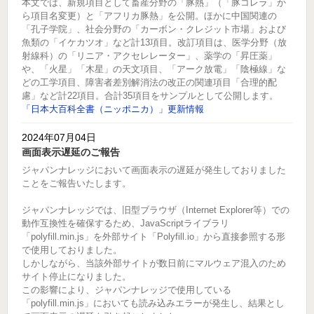
本文では、新規項目として畜産分野の「豚熱」（「豚コレラ」か
ら項目名変更）と「アフリカ豚熱」を公開。ほかに中国関連の
「孔子学院」、社会分野の「カーボン・クレジット市場」および
魚類の「イケカツオ」など計13項目。改訂項目は、医学分野（放
射線科）の「リニア・アクセレレーター」、薬学の「昇圧薬」
や、「火星」「木星」の天文項目、「アーク放電」「陰極線」な
どの工学項目、障害者差別解消法の改正の関連項目「合理的配
慮」など計22項目。合計35項目をサンプルとして公開します。
「日本大百科全書（ニッポニカ）」更新情報
2024年07月04日
画面表示遅延のご報告
ジャパンナレッジにおいて画面表示の遅延が発生しておりました
ことをご報告いたします。
ジャパンナレッジでは、旧型ブラウザ（Internet Explorer等）での
動作互換性を確保するため、JavaScriptライブラリ
「polyfill.min.js」を外部サイト「Polyfill.io」から直接参照する形
で使用しておりました。
しかしながら、当該外部サイトが数日前にマルウェア混入のため
サイト停止になりました。
この影響により、ジャパンナレッジで使用している
「polyfill.min.js」においても読み込みエラーが発生し、結果とし