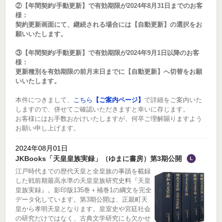
②【年間契約/手動更新】で有効期限が2024年8月31日までのお客
様：
契約更新画面にて、継続される場合には【自動更新】の選択をお
願いいたします。
③【年間契約/手動更新】で有効期限が2024年9月1日以降のお客
様：
更新種別を有効期限の前月末日までに【自動更新】へ切替をお願
いいたします。
本件につきまして、
こちら
【ご案内ページ】
で詳細をご案内いた
しますので、併せてご確認いただきますと幸いに存じます。
お客様にはお手数おかけいたしますが、何卒ご理解賜りますよう
お願い申し上げます。
2024年08月01日
JKBooks「天皇皇族実録」（ゆまに書房）第3期公開
L
江戸時代までの歴代天皇と全皇族の事蹟を載録
した戦前期最高水準の天皇皇族研究史料『天皇
皇族実録』。影印版135巻＋補巻1の綱文を完全
データ化しています。第3期公開は、正親町天
皇から孝明天皇となります。皇室史や宮廷社会
の研究だけではなく、古典文学研究にも欠かせ