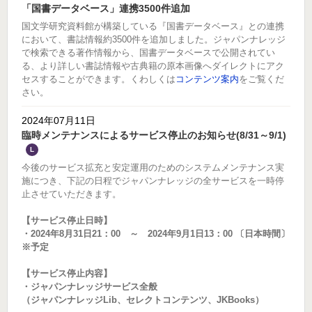
「国書データベース」連携3500件追加
国文学研究資料館が構築している『国書データベース』との連携
において、書誌情報約3500件を追加しました。ジャパンナレッジ
で検索できる著作情報から、国書データベースで公開されてい
る、より詳しい書誌情報や古典籍の原本画像へダイレクトにアク
セスすることができます。くわしくは
コンテンツ案内
をご覧くだ
さい。
2024年07月11日
臨時メンテナンスによるサービス停止のお知らせ(8/31～9/1)
L
今後のサービス拡充と安定運用のためのシステムメンテナンス実
施につき、下記の日程でジャパンナレッジの全サービスを一時停
止させていただきます。
【サービス停止日時】
・2024年8月31日21：00 ～ 2024年9月1日13：00 〔日本時間〕
※予定
【サービス停止内容】
・ジャパンナレッジサービス全般
（ジャパンナレッジLib、セレクトコンテンツ、JKBooks）