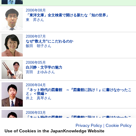
2006年08月
「東洋文庫」全文検索で開ける新たな「知の世界」
東 昇さん
2006年07月
なぜ“数え方”にこだわるのか
飯田 朝子さん
2006年05月
白川静・文字学の魅力
宮田 まゆみさん
2006年04月
「ネット時代の図書館 ～『図書館に訊け！』に書けなかったこ
と」＜後編＞
井上 真琴さん
2006年03月
「ネット時代の図書館 ～『図書館に訊け！』に書けなかったこ
と」＜前編＞
Privacy Policy
|
Cookie Policy
井上 真琴さん
Use of Cookies in the JapanKnowledge Website