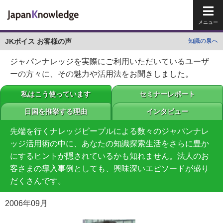
メイ
JKボイス お客様の声
知識の泉へ
ジャパンナレッジを実際にご利用いただいているユーザ
ーの方々に、その魅力や活用法をお聞きしました。
私はこう使っています
セミナーレポート
日国を推挙する理由
インタビュー
先端を行くナレッジピープルによる数々のジャパンナレ
ッジ活用術の中に、あなたの知識探索生活をさらに豊か
にするヒントが隠されているかも知れません。法人のお
客さまの導入事例としても、興味深いエピソードが盛り
だくさんです。
2006年09月