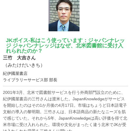
JKボイス-私はこう使っています：ジャパンナレッ
ジ ジャパンナレッジはなぜ、北米図書館に受け入
れられたのか？
三竹 大吉さん
（みたけだいきち）
紀伊國屋書店
ライブラリーサービス部 部長
2001年3月、北米で図書館サービスを行う外商部門設立のために、
紀伊國屋書店の三竹さんは渡米した。JapanKnowledgeがサービス
を開始したのはその1か月後の4月17日。市場はちょうど日本語電子
文献の導入の黎明期。三竹さんは、日本語商品の新たなニーズを肌
で感じていた。それから5年、JapanKnowledgeは高い評価を得て北
米市場に受け入れられた。環境や文化がまったく違う北米でJKが受