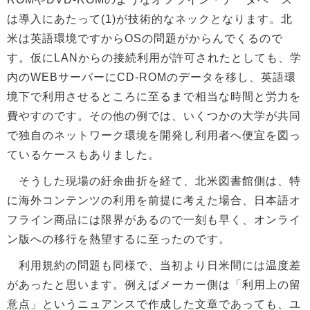
は導入にあたって(1)が技術的なネックとなります。北
米は英語環境ですからOSの問題がからんでくるので
す。仮にLANからの接続利用が許可されたとしても、学
内のWEBサーバーにCD-ROMのデータを移し、英語環
境下で利用させるところに至るまで相当な時間と労力を
費やすのです。その他の例では、いくつかの大学が共同
で独自のネットワーク環境を開発し利用者へ便宜を図っ
ているケースもありました。
そうした現場の紆余曲折を経て、北米図書館側は、特
に海外コンテンツの利用を前提に考えた場合、日本語オ
フライン商品には限界があるので一刻も早く、オンライ
ン版への移行を熱望するに至ったのです。
利用規約の問題も同様で、当初より日米間には温度差
があったと思います。例えばメーカー側は「利用上の留
意点」というニュアンスで作成した文章であっても、ユ