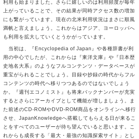
利用も始まりました。さらに嬉しいのは利用頻度が毎年
上がっていることで、その結果が同時アクセス数の増加
にも繋がっています。現在の北米利用状況はまさに順風
満帆と言えましょう。これからはアジア、ヨーロッパへ
も利用を拡大していくとうかがっています。
当初は、『Encyclopedia of Japan』や各種辞書が利
用の中心でしたが、これからは『東洋文庫』や『日本歴
史地名大系』のようなフルコンテンツ・データベースが
重宝がられることでしょう。目録や抄録の時代からフル
コンテンツの時代へ移りつつあるのではないでしょう
か。『週刊エコノミスト』も将来バックナンバーが充実
するとさらにアーカイブとして機能が増しましょう。ま
た前述のCD-ROMやDVD-ROM商品をオンラインへ移行
させ、JapanKnowledgeへ搭載してもらえる日が来るこ
とをすべてのユーザーが待ち望んでいると思います。こ
れからも成長する「最大・最強の知識探索サイト」とし