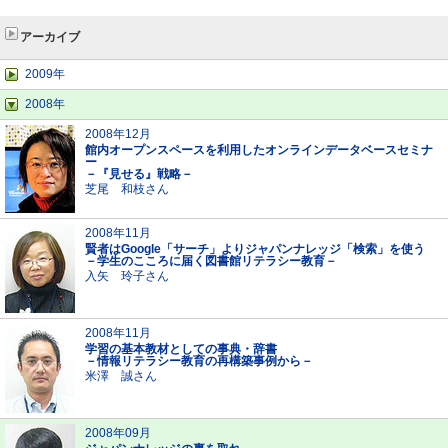
アーカイブ
2009年
2008年
2008年12月
館内オープンスペースを利用したオンラインデータベースセミナ
ー
－『見せる』戦略－
芝尾 和枝さん
2008年11月
賢者はGoogle「サーチ」よりジャパンナレッジ「検索」を使う
－学生のこころに届く図書館リテラシー教育－
入矢 玲子さん
2008年11月
学習の基本教材としての事典・辞書
－情報リテラシー教育の再構築事例から－
米澤 誠さん
2008年09月