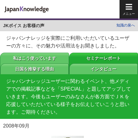
メイ
JKボイス お客様の声
知識の泉へ
ジャパンナレッジを実際にご利用いただいているユーザ
ーの方々に、その魅力や活用法をお聞きしました。
私はこう使っています
セミナーレポート
日国を推挙する理由
インタビュー
ジャパンナレッジユーザーに関わるイベント、他メディ
アでの掲載記事などを「SPECIAL」と題してアップして
いきます。今後もユーザーのみなさんが各方面でＪＫを
応援していただいている様子をお伝えしていこうと思い
ます。ご期待ください。
2008年09月