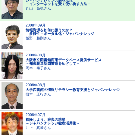
ジャパンナレッジの裏を取れ
－インターネットを賢く使い倒す方法－
丸山 高弘さん
2008年09月
情報資源を如何に扱うのか？
―多様性・ポータル化・ジャパンナレッジ―
飯野 勝則さん
2008年08月
大阪市立図書館商用データベース提供サービス
－知識創造型図書館をめざして－
岡本 泰子さん
2008年08月
大学図書館の情報リテラシー教育支援とジャパンナレッジ
槻本 正行さん
2008年07月
探険しよう、辞典の惑星
～ジャパンナレッジ徹底活用術～
井上 真琴さん