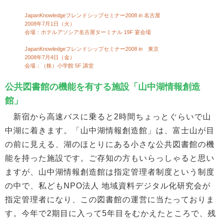
JapanKnowledgeフレンドシップセミナー2008 in 名古屋
2008年7月1日（火）
会場：ホテルアソシア名古屋ターミナル 19F 宴会場
JapanKnowledgeフレンドシップセミナー2008 in 東京
2008年7月4日（金）
会場：（株）小学館 5F 講堂
公共図書館の機能を有する施設「山中湖情報創造
館」
新宿から高速バスに乗ると2時間ちょっとぐらいで山
中湖に着きます。「山中湖情報創造館」は、富士山が目
の前に見える、湖のほとりにある小さな公共図書館の機
能を持った施設です。ご存知の方もいらっしゃると思い
ますが、山中湖情報創造館は指定管理者制度という制度
の中で、私どもNPO法人 地域資料デジタル化研究会が
指定管理者になり、この図書館の運営に当たっておりま
す。今年で2期目に入って5年目をむかえたところで、残