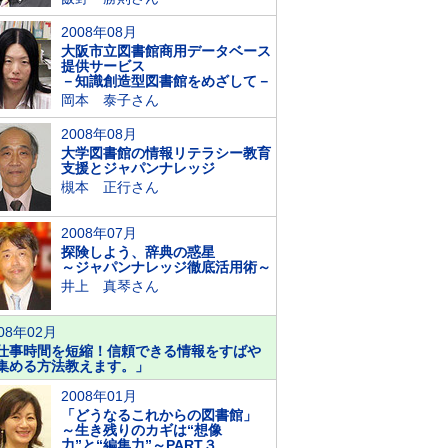
2008年08月
大阪市立図書館商用データベース
提供サービス
－知識創造型図書館をめざして－
岡本 泰子さん
2008年08月
大学図書館の情報リテラシー教育
支援とジャパンナレッジ
槻本 正行さん
2008年07月
探険しよう、辞典の惑星
～ジャパンナレッジ徹底活用術～
井上 真琴さん
08年02月
仕事時間を短縮！信頼できる情報をすばや
集める方法教えます。」
2008年01月
「どうなるこれからの図書館」
～生き残りのカギは“想像
力”と“編集力”～PART３