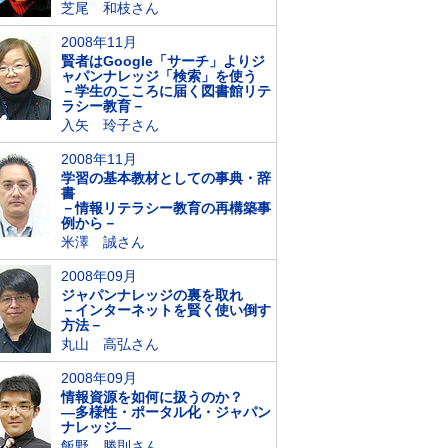
芝尾 和枝さん
2008年11月
賢者はGoogle「サーチ」よりジ
ャパンナレッジ「検索」を使う
－学生のこころに届く図書館リテ
ラシー教育－
入矢 玲子さん
2008年11月
学習の基本教材としての事典・辞
書
－情報リテラシー教育の再構築事
例から－
米澤 誠さん
2008年09月
ジャパンナレッジの裏を取れ
－インターネットを賢く使い倒す
方法－
丸山 高弘さん
2008年09月
情報資源を如何に扱うのか？
―多様性・ポータル化・ジャパン
ナレッジ―
飯野 勝則さん