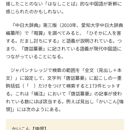
接したことのない「はなしことば」的な中国語が新鮮に
感じられたのかもしれない。
『中日大辞典』第三版（2010年、愛知大学中日大辞典
編纂所）で「暗算」を調べてみると、「ひそかに人を害
する。だまし討ちにする」と語義が説明されている。つ
まり、『唐話纂要』に記されている語義が現代中国語に
つながっていることになる。
ジャパンナレッジで検索の範囲を「全文（見出し＋本
文）」に設定して、文字列「唐話纂要」に起こしの一重
鉤括弧（「 ）だけをつけて検索すると173件ヒットす
る。これは「補注」において『唐話纂要』の記事が使わ
れている数にほぼ該当する。例えば見出し「かいこん[悔
恨]」には次のようにある。
かいこん【悔恨】