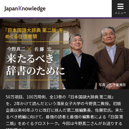
メイ
写真：五十嵐美弥
50万項目、100万用例、全13巻の『日本国語大辞典 第二版』
を、2年かけて読んだという清泉女子大学の今野真二教授。初版
企画以来40年ぶりに改訂に挑んだ第二版編集長、佐藤宏氏。来た
るべき続編に向けて、最強の読者と最強の編集者による『日国 第
二版』をめぐるクロストーク。今回は今野真二さんがお送りする