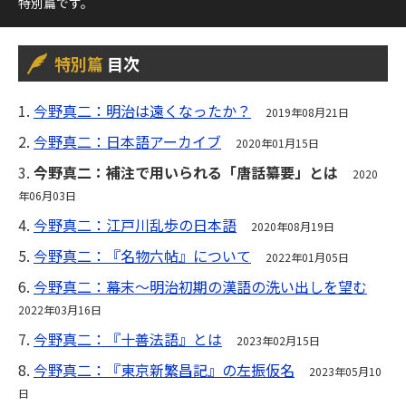
特別篇です。
特別篇
目次
1.
今野真二：明治は遠くなったか？
2019年08月21日
2.
今野真二：日本語アーカイブ
2020年01月15日
3.
今野真二：補注で用いられる「唐話纂要」とは
2020
年06月03日
4.
今野真二：江戸川乱歩の日本語
2020年08月19日
5.
今野真二：『名物六帖』について
2022年01月05日
6.
今野真二：幕末～明治初期の漢語の洗い出しを望む
2022年03月16日
7.
今野真二：『十善法語』とは
2023年02月15日
8.
今野真二：『東京新繁昌記』の左振仮名
2023年05月10
日