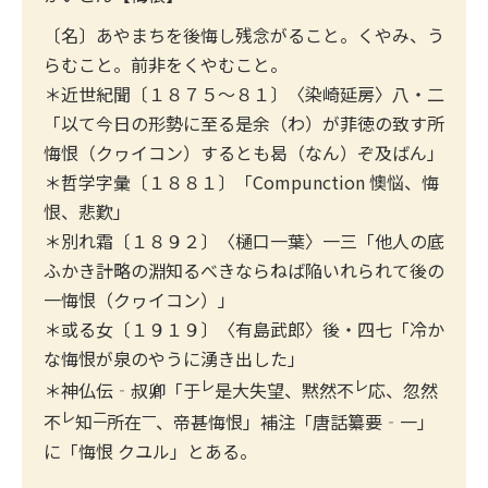
〔名〕あやまちを後悔し残念がること。くやみ、う
らむこと。前非をくやむこと。
＊近世紀聞〔１８７５〜８１〕〈染崎延房〉八・二
「以て今日の形勢に至る是余（わ）が菲徳の致す所
悔恨（クヮイコン）するとも曷（なん）ぞ及ばん」
＊哲学字彙〔１８８１〕「Compunction 懊悩、悔
恨、悲歎」
＊別れ霜〔１８９２〕〈樋口一葉〉一三「他人の底
ふかき計略の淵知るべきならねば陥いれられて後の
一悔恨（クヮイコン）」
＊或る女〔１９１９〕〈有島武郎〉後・四七「冷か
な悔恨が泉のやうに湧き出した」
レ
レ
＊神仏伝‐叔卿「于
是大失望、黙然不
応、忽然
レ
二
一
不
知
所在
、帝甚悔恨」補注「唐話纂要‐一」
に「悔恨 クユル」とある。