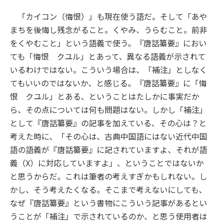
「カイコン（悔恨）」も現在使う語だ。そして「あや
まちを後悔し残念がること。くやみ、うらむこと。前非
をくやむこと」という語義で使う。『唐話纂要』におい
ても「悔恨 クユル」とあって、異なる語義が示されて
いるわけではない。こういう場合は、「補注」としなく
てもいいのではないか、と感じる。『唐話纂要』に「悔
恨 クユル」とある、ということはたしかに事実だか
ら、その点については何も問題はない。しかし「補注」
として『唐話纂要』の記事を加えている、その心は？と
考えた時に、「その心は、古典中国語にはない近代中国
語の語義が『唐話纂要』に記されていますよ、それが語
義（X）に対応していますよ」、ということではないか
と思うからだ。これは筆者の考えすぎかもしれない。し
かし、そう考えたくなる。そこまで考えないにしても、
なぜ『唐話纂要』という書物にこういう記事があるとい
うことが「補注」で示されているのか、と思う使用者は