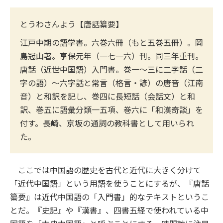
とうわさんよう【唐話纂要】
江戸中期の語学書。六巻六冊（もと五巻五冊）。岡
島冠山著。享保元年（一七一六）刊。同三年重刊。
唐話（近世中国語）入門書。巻一〜三に二字話（二
字の語）〜六字話と常言（格言・諺）の唐音（江南
音）と和訳を記し、巻四に長短話（会話文）と和
訳、巻五に語彙分類一五項、巻六に「和漢奇談」を
付す。長崎、京坂の通詞の教科書として用いられ
た。
ここでは中国語の歴史を古代と近代に大きく分けて
「近代中国語」という用語を使うことにするが、『唐話
纂要』は近代中国語の「入門書」的なテキストというこ
とだ。『史記』や『漢書』、四書五経で使われている中