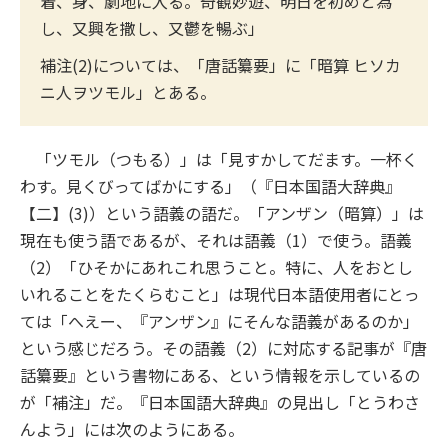
着、身、劇地に入る。奇観妙遊、明日を初めと為
し、又興を撒し、又鬱を暢ぶ」
補注(2)については、「唐話纂要」に「暗算 ヒソカ
ニ人ヲツモル」とある。
「ツモル（つもる）」は「見すかしてだます。一杯く
わす。見くびってばかにする」（『日本国語大辞典』
【二】(3)）という語義の語だ。「アンザン（暗算）」は
現在も使う語であるが、それは語義（1）で使う。語義
（2）「ひそかにあれこれ思うこと。特に、人をおとし
いれることをたくらむこと」は現代日本語使用者にとっ
ては「へえー、『アンザン』にそんな語義があるのか」
という感じだろう。その語義（2）に対応する記事が『唐
話纂要』という書物にある、という情報を示しているの
が「補注」だ。『日本国語大辞典』の見出し「とうわさ
んよう」には次のようにある。