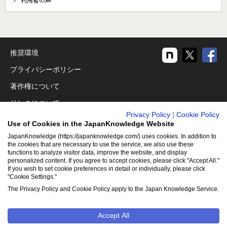
推奨環境
プライバシーポリシー
著作権について
リンクについて
Privacy Policy
|
Cookie Policy
免責事項
Use of Cookies in the JapanKnowledge Website
運営会社
JapanKnowledge (https://japanknowledge.com/) uses cookies. In addition to
the cookies that are necessary to use the service, we also use these
functions to analyze visitor data, improve the website, and display
アクセシビリティ対応
personalized content. If you agree to accept cookies, please click "Accept All."
If you wish to set cookie preferences in detail or individually, please click
クッキーポリシー
"Cookie Settings."
Cookie設定
The Privacy Policy and Cookie Policy apply to the Japan Knowledge Service.
Accept All
©2001-2026
NetAdvance Inc. All rights reserved.
掲載の記事・