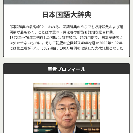
日本国語大辞典
“国語辞典の最高峰”といわれる、国語辞典のうちでも収録語数および用
例数が最も多く、ことばの意味・用法等の解説も詳細な総合辞典。
1972年～76年に刊行した初版は45万項目、75万用例で、日本語研究に
は欠かせないものに。そして初版の企画以来40年を経た2000年～02年
には第二版が刊行。50万項目、100万用例を収録した大改訂版となった
筆者プロフィール