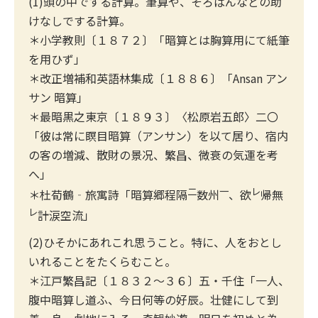
(1)頭の中でする計算。筆算や、そろばんなどの助
けなしでする計算。
＊小学教則〔１８７２〕「暗算とは胸算用にて紙筆
を用ひず」
＊改正増補和英語林集成〔１８８６〕「Ansan アン
サン 暗算」
＊最暗黒之東京〔１８９３〕〈松原岩五郎〉二〇
「彼は常に瞑目暗算（アンサン）を以て居り、宿内
の客の増減、散財の景况、繁昌、微衰の気運を考
へ」
二
一
レ
＊杜荀鶴‐旅寓詩「暗算郷程隔
数州
、欲
帰無
レ
計涙空流」
(2)ひそかにあれこれ思うこと。特に、人をおとし
いれることをたくらむこと。
＊江戸繁昌記〔１８３２〜３６〕五・千住「一人、
腹中暗算し道ふ、今日何等の好辰。壮健にして到