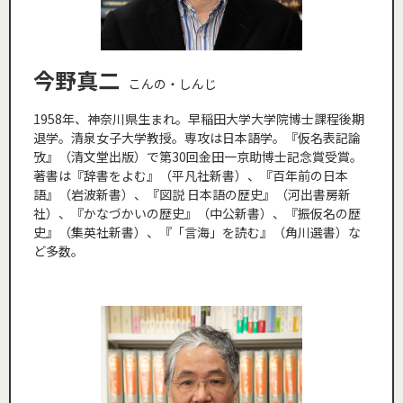
今野真二
こんの・しんじ
1958年、神奈川県生まれ。早稲田大学大学院博士課程後期
退学。清泉女子大学教授。専攻は日本語学。『仮名表記論
攷』（清文堂出版）で第30回金田一京助博士記念賞受賞。
著書は『辞書をよむ』（平凡社新書）、『百年前の日本
語』（岩波新書）、『図説 日本語の歴史』（河出書房新
社）、『かなづかいの歴史』（中公新書）、『振仮名の歴
史』（集英社新書）、『「言海」を読む』（角川選書）な
ど多数。