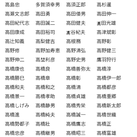
高島忠
多賀須幸男
高須正郎
高杉暹
高瀬文志郎
高田勇
高田倭男
高田伸一
高田紀代志
高田誠二
高田健夫
田光雄
高田康成
高田裕司
谷紀夫
高津斌彰
高辻知義
高梨健吉
高根務
高野彰
高野修
高野加寿恵
高野清弘
高野健三
高野伸二
高埜利彦
高野史男
鷹羽狩行
高橋康也
高橋良
高橋善弥太
高橋淳
高橋勝巳
高橋章
高橋彰
高橋伊一郎
高橋和夫
高橋和之
高橋清
高橋都彦
高橋景一
高橋孝助
高橋貞雄
高橋重郷
高橋しげみ
高橋静男
高橋秀栄
高橋新太郎
高橋進
高橋純夫
高橋誠一
高橋世織
高橋勢都子
高橋壯
高橋鷹志
高橋正
高橋忠彦
高橋継男
高橋昭三
高橋富雄