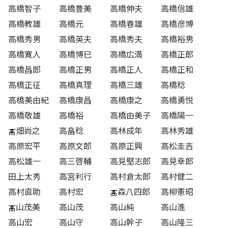
高橋智子
高橋豊美
高橋伸夫
高橋信雄
高橋教雄
高橋元
高橋春雄
高橋彦博
高橋秀男
高橋英夫
高橋秀夫
高橋裕男
高橋寛人
高橋博巳
高橋広満
高橋正郎
高橋昌郎
高橋正男
高橋正人
高橋正和
高橋正征
高橋真理
高橋三雄
高橋稔
高橋美由紀
高橋康昌
高橋康之
高橋勇悦
高橋敬雄
高橋裕
高橋由美子
高橋陽一
畑尚之
高畠稔
高林成年
高林秀雄
高原宏平
高原文郎
高原正興
高松圭吉
高松雄一
高三啓輔
高見堅志郎
高見幸郎
田上太秀
高宮利行
高村倉太郎
高村健二
高村直助
高村宏
森八四郎
高柳憲昭
山茂美
高山茂
高山純
高山進
高山宏
高山守
高山幹子
高山隆三