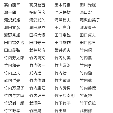
高山龍三
高良倉吉
宝木範義
田川光照
瀧一郎
多紀保彦
滝浦静雄
滝口宏
滝沢武雄
滝沢武久
滝澤民夫
滝沢由美子
瀧田文彦
瀧田夏樹
田北亮介
瀧浪貞子
瀧野秀雄
田桐大澄
田口定雄
田口貞夫
田口富久治
田口守一
田口雄作
田口容三
田口義弘
武井邦彦
武井秀夫
竹内昭
竹内芳太郎
竹内清文
竹内利美
竹内薫
竹内和夫
竹内啓一
竹内慶治
竹内
竹内重夫
武内進一
竹内壮一
竹内勉
武内哲夫
竹内俊雄
竹内敏晴
竹内誠
竹内万里子
竹内康江
竹内芳男
竹内善徳
竹内与之助
竹内理三
竹ヶ原幸朗
竹沢謙
竹沢尚一郎
武澤隆
竹下修子
竹下信雄
竹下政孝
竹田晃
竹田旦
武田修