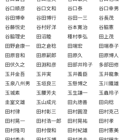
谷口順彦
谷口文和
谷口泰
谷口幸男
谷田博幸
谷田博行
谷田一三
谷長茂
谷藤悦史
谷村好洋
谷本寛治
谷脇憲
谷脇理史
田沼睦
種村季弘
田上茂
田野倉康一
田之倉稔
田端宏
田端泰子
田原音和
田原嗣郎
田原久
田原博人
田伏久之
田淵和彦
田部井玲子
多部田修
玉井金吾
玉井実
玉井義臣
玉井龍象
玉泉八州男
玉垣良三
玉懸博之
玉川鐵雄
玉城素
玉腰芳夫
玉生謙一
玉蟲玲子
圭室文雄
玉山成元
田丸徳善
田向稔
田村律
田村彰三
田村圓澄
田村克己
田村晃一
田村浩一郎
田村晃祐
田村孝
田村隆司
田村俊和
田村紀雄
田村憲美
田村秀夫
田村正博
田村道夫
田村穣生