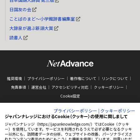
日本国語大辞典 第三版
日国友の会
ことばのまど～小学館辞書編集室
大辞泉が選ぶ新語大賞
読書人
推奨環境
プライバシーポリシー
著作権について
リンクについて
免責事項
運営会社
アクセシビリティ対応
クッキーポリシー
Cookie設定
プライバシーポリシー
|
クッキーポリシー
ジャパンナレッジにおけるCookie（クッキー）の使用に関しまして
ジャパンナレッジ（https://japanknowledge.com/）ではCookie（クッキ
ー）を使用しています。サービスを利用されるうえで必ず必要となるクッキ
ABJマークは、この電子書店・電子書籍配信サービスが、著作権者からコンテン
ー以外にも、訪問者データの分析、ウェブサイトの改善、パーソナライズさ
ツ使用許諾を得た正規版配信サービスであることを示す商標（登録番号 第
れたコンテンツ表示のためにもこうした機能を使用しています。同意いただ