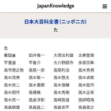
日本大百科全書（ニッポニカ）
た
た
戴国
田井竜一
大悟法利雄
太寿堂鼎
平重道
平善介
大六野耕作
多賀宗隼
高市恵之助
高尾一彦
高尾利治
高木秀男
高木茂男
高木敬一
高木啓夫
高木貞敬
高木修二
高木重朗
高木俊輔
高木鉦作
高木昭作
高榎堯
高木秀樹
高木正幸
高木亮一
高倉洋彰
高崎直道
高師昭南
高島鎮雄
高島昌二
高島忠平
高島直之