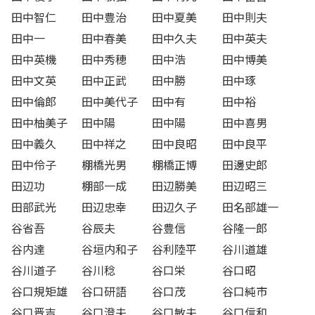
田中智仁
田中豊治
田中夏美
田中則夫
田中一
田中春美
田中久夫
田中英夫
田中英機
田中秀穂
田中浩
田中博美
田中文英
田中正武
田中勝
田中琢
田中倫郎
田中美代子
田中有
田中裕
田中柚美子
田中陽
田中陽
田中喜男
田中義久
田中祥之
田中良昭
田中良平
田中伶子
棚橋光男
棚橋正博
田邊史郎
田辺功
棚部一成
田辺勝美
田辺昭三
田部武光
田辺忠幸
田辺久子
田名部雄一
谷省吾
谷辰夫
谷豊信
谷隆一郎
谷内達
谷垣内和子
谷利陸平
谷川道雄
谷川道子
谷川稔
谷口栄
谷口昭
谷口規矩雄
谷口研語
谷口茂
谷口純市
谷口晋吉
谷口澄夫
谷口敏夫
谷口信和