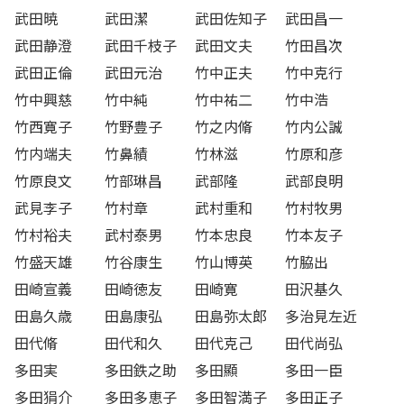
武田暁
武田潔
武田佐知子
武田昌一
武田静澄
武田千枝子
武田文夫
竹田昌次
武田正倫
武田元治
竹中正夫
竹中克行
竹中興慈
竹中純
竹中祐二
竹中浩
竹西寛子
竹野豊子
竹之内脩
竹内公誠
竹内端夫
竹鼻績
竹林滋
竹原和彦
竹原良文
竹部琳昌
武部隆
武部良明
武見李子
竹村章
武村重和
竹村牧男
竹村裕夫
武村泰男
竹本忠良
竹本友子
竹盛天雄
竹谷康生
竹山博英
竹脇出
田崎宣義
田崎徳友
田崎寛
田沢基久
田島久歳
田島康弘
田島弥太郎
多治見左近
田代脩
田代和久
田代克己
田代尚弘
多田実
多田鉄之助
多田顯
多田一臣
多田狷介
多田多恵子
多田智満子
多田正子