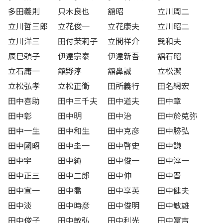
多田義則
只木良也
舘昭
立川周二
立川哲三郎
立花俊一
立花康夫
立川昭二
立川洋三
田付茉莉子
立間祥介
巽和夫
辰巳頼子
伊達宗泰
伊達新吾
舘石昭
立石庸一
舘野淳
舘鼻誠
立松潔
立松弘孝
立松正衛
田所義行
田名網宏
田中喜助
田中三千夫
田中道夫
田中章
田中彰
田中明
田中治
田中於莵弥
田中一生
田中和生
田中克彦
田中勝弘
田中國昭
田中圭一
田中啓史
田中謙
田中宇
田中純
田中俊一
田中淳一
田中正三
田中二郎
田中伸
田中晋
田中宣一
田中喬
田中享英
田中健夫
田中淡
田中時彦
田中俊明
田中敏雄
田中俊子
田中敏弘
田中利光
田中冨吉