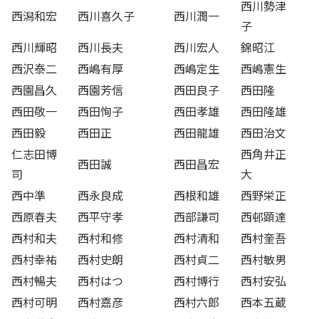
西川勢津
西潟和宏
西川喜久子
西川潤一
子
西川輝昭
西川長夫
西川宏人
錦昭江
西沢泰二
西嶋有厚
西嶋定生
西嶋憲生
西園昌久
西園芳信
西田良子
西田隆
西田敬一
西田恂子
西田孝雄
西田隆雄
西田毅
西田正
西田龍雄
西田治文
仁志田博
西角井正
西田誠
西田昌宏
司
大
西中準
西永良成
西根和雄
西野栄正
西原春夫
西平守孝
西部謙司
西邨顕達
西村和夫
西村和修
西村清和
西村奎吾
西村幸祐
西村史朗
西村貞二
西村敏男
西村暢夫
西村はつ
西村博行
西村安弘
西村可明
西村嘉彦
西村六郎
西本五蔵