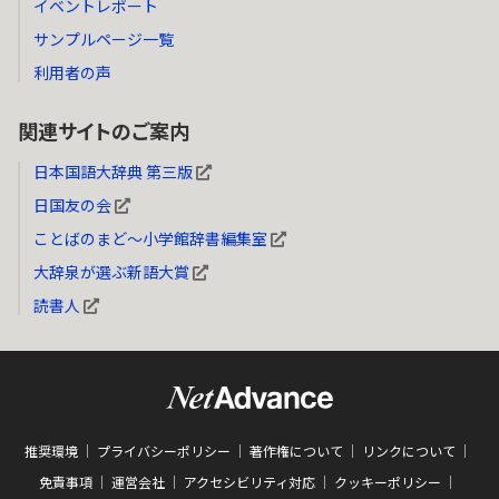
イベントレポート
サンプルページ一覧
利用者の声
関連サイトのご案内
日本国語大辞典 第三版
日国友の会
ことばのまど～小学館辞書編集室
大辞泉が選ぶ新語大賞
読書人
推奨環境
プライバシーポリシー
著作権について
リンクについて
免責事項
運営会社
アクセシビリティ対応
クッキーポリシー