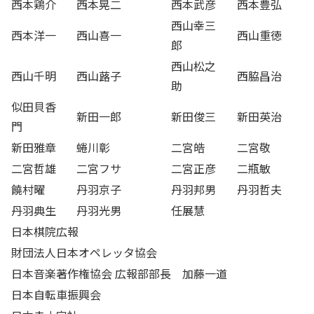
西本鶏介
西本晃二
西本武彦
西本豊弘
西山幸三
西本洋一
西山喜一
西山重徳
郎
西山松之
西山千明
西山蕗子
西脇昌治
助
似田貝香
新田一郎
新田俊三
新田英治
門
新田雅章
蜷川彰
二宮皓
二宮敬
二宮哲雄
二宮フサ
二宮正彦
二瓶敏
饒村曜
丹羽京子
丹羽邦男
丹羽哲夫
丹羽典生
丹羽光男
任展慧
日本棋院広報
財団法人日本オペレッタ協会
日本音楽著作権協会 広報部部長 加藤一道
日本自転車振興会