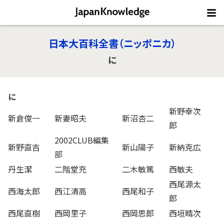
日本大百科全書（ニッポニカ）
に
に
新野幸次
新倉俊一
新妻昭夫
新沼杏二
郎
2002CLUB編集
新野直吉
新山陽子
新納克広
部
丹生潔
二階堂充
二木敏篤
西敏夫
西尾源太
西海太郎
西江清高
西尾和子
郎
西尾直樹
西岡里子
西岡思郎
西垣晴次