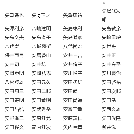
夫
矢澤修次
矢口進也
矢
正之
矢澤康祐
郎
矢澤利彦
八嶋建明
矢島祐利
矢島敏彦
矢島文夫
矢島道子
矢島道彦
矢嶋里絵
八代崇
八城圀衛
八代尚宏
安世舟
保井亜弓
安居香山
安井三吉
安井正
安井司
安井稔
安井侑子
安井亮平
安岡重明
安岡弘志
安川悦子
安川慶治
八杉貞雄
安田元久
安田初雄
安田啓祐
安田原三
安田二郎
安田武
安田次郎
安田寿明
安田敏明
安田尚道
安田浩
安田昌弘
安武秀岳
安富正幸
安西文雄
安野省三
安原健允
安原義仁
矢田俊隆
矢田俊文
箭内健次
矢内重章
柳井滋