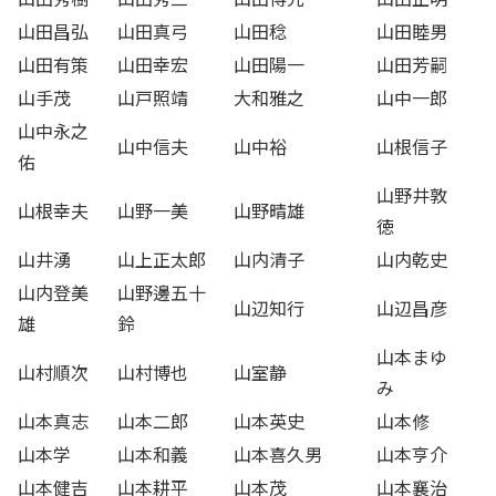
山田昌弘
山田真弓
山田稔
山田睦男
山田有策
山田幸宏
山田陽一
山田芳嗣
山手茂
山戸照靖
大和雅之
山中一郎
山中永之
山中信夫
山中裕
山根信子
佑
山野井敦
山根幸夫
山野一美
山野晴雄
徳
山井湧
山上正太郎
山内清子
山内乾史
山内登美
山野邊五十
山辺知行
山辺昌彦
雄
鈴
山本まゆ
山村順次
山村博也
山室静
み
山本真志
山本二郎
山本英史
山本修
山本学
山本和義
山本喜久男
山本亨介
山本健吉
山本耕平
山本茂
山本襄治