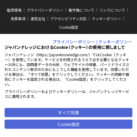
推奨環境
プライバシーポリシー
著作権について
リンクについて
免責事項
運営会社
アクセシビリティ対応
クッキーポリシー
Cookie設定
プライバシーポリシー
|
クッキーポリシー
ジャパンナレッジにおけるCookie（クッキー）の使用に関しまして
ジャパンナレッジ（https://japanknowledge.com/）ではCookie（クッキ
ー）を使用しています。サービスを利用されるうえで必ず必要となるクッキ
ABJマークは、この電子書店・電子書籍配信サービスが、著作権者からコンテン
ー以外にも、訪問者データの分析、ウェブサイトの改善、パーソナライズさ
ツ使用許諾を得た正規版配信サービスであることを示す商標（登録番号 第
れたコンテンツ表示のためにもこうした機能を使用しています。同意いただ
10981000号）です。ABJマークの詳細、ABJマークを掲示しているサービスの一
ける場合は、「すべて同意」をクリックしてください。クッキーの詳細や個
覧はこちらをご覧ください。
AEBS 電子出版制作・流通協議会
別にクッキーを設定される場合は、「Cookie設定」をクリックしてくださ
新
https://aebs.or.jp/
い。
し
い
プライバシーポリシーおよびクッキーポリシーは、ジャパンナレッジサービ
ウ
© 2001-2026 NetAdvance Inc. All rights reserved.
スに適用されます。
ィ
掲載の記事・写真・イラスト等の
ン
すべてのコンテンツの無断複写・転載を禁じます
ド
ウ
すべて同意
で
開
Cookie設定
く