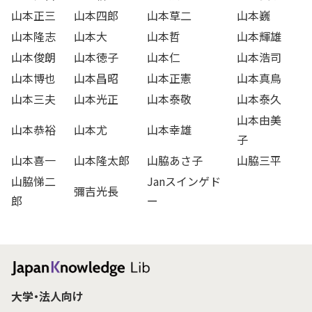
山本正三
山本四郎
山本草二
山本巍
山本隆志
山本大
山本哲
山本輝雄
山本俊朗
山本徳子
山本仁
山本浩司
山本博也
山本昌昭
山本正憲
山本真鳥
山本三夫
山本光正
山本泰敬
山本泰久
山本由美
山本恭裕
山本尤
山本幸雄
子
山本喜一
山本隆太郎
山脇あさ子
山脇三平
山脇悌二
Janスインゲド
彌吉光長
郎
ー
大学・法人向け