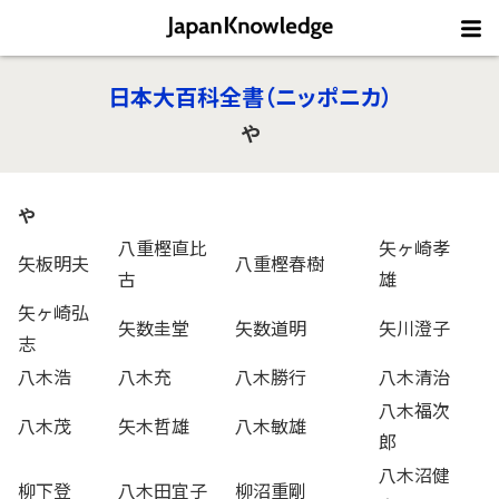
日本大百科全書（ニッポニカ）
や
や
八重樫直比
矢ヶ崎孝
矢板明夫
八重樫春樹
古
雄
矢ヶ崎弘
矢数圭堂
矢数道明
矢川澄子
志
八木浩
八木充
八木勝行
八木清治
八木福次
八木茂
矢木哲雄
八木敏雄
郎
八木沼健
柳下登
八木田宜子
柳沼重剛