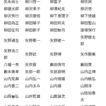
矢永尚士
柳川啓一
柳富子
柳宗民
柳雄太郎
柳沢孝子
柳澤紀夫
柳沢悠
柳沢秀行
柳沢康信
柳下恵理子
柳下徳雄
柳田為正
柳田陽子
柳田邦夫
柳田聖山
柳田征司
柳田節子
柳田敏司
簗場保行
矢野健太
矢野通生
矢野憲一
矢野建一
郎
矢野浩三
矢野武
矢野博
矢作勝美
郎
八幡一秀
矢吹晋
藪田慎司
藪田貫
籔本美孝
矢部一郎
矢部良明
山内正博
山内克典
山内弘一
山内俊雄
山内敏弘
山内豊二
山内まみ
山内譲
山岡淳
山陰加春
山岡
弘
山折哲雄
山鹿誠次
夫