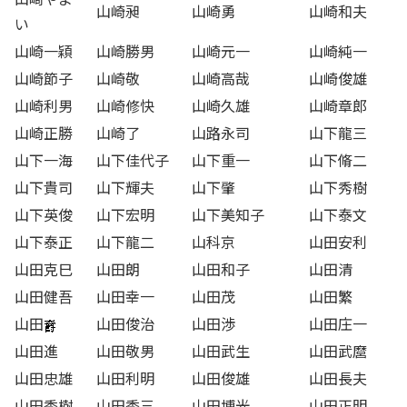
山崎昶
山崎勇
山崎和夫
い
山崎一穎
山崎勝男
山崎元一
山崎純一
山崎節子
山崎敬
山崎高哉
山崎俊雄
山崎利男
山崎修快
山崎久雄
山崎章郎
山崎正勝
山崎了
山路永司
山下龍三
山下一海
山下佳代子
山下重一
山下脩二
山下貴司
山下輝夫
山下肇
山下秀樹
山下英俊
山下宏明
山下美知子
山下泰文
山下泰正
山下龍二
山科京
山田安利
山田克巳
山田朗
山田和子
山田清
山田健吾
山田幸一
山田茂
山田繁
山田
山田俊治
山田渉
山田庄一
山田進
山田敬男
山田武生
山田武麿
山田忠雄
山田利明
山田俊雄
山田長夫
山田秀樹
山田秀三
山田博光
山田正明