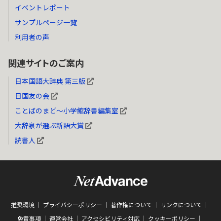
イベントレポート
サンプルページ一覧
利用者の声
関連サイトのご案内
日本国語大辞典 第三版
日国友の会
ことばのまど～小学館辞書編集室
大辞泉が選ぶ新語大賞
読書人
推奨環境
プライバシーポリシー
著作権について
リンクについて
免責事項
運営会社
アクセシビリティ対応
クッキーポリシー