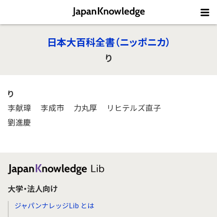
日本大百科全書（ニッポニカ）
り
り
李献璋
李成市
力丸厚
リヒテルズ直子
劉進慶
大学・法人向け
ジャパンナレッジLib とは