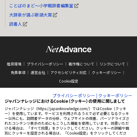
ことばのまど～小学館辞書編集室
大辞泉が選ぶ新語大賞
読書人
推奨環境
プライバシーポリシー
著作権について
リンクについて
免責事項
運営会社
アクセシビリティ対応
クッキーポリシー
Cookie設定
プライバシーポリシー
|
クッキーポリシー
ジャパンナレッジにおけるCookie（クッキー）の使用に関しまして
ジャパンナレッジ（https://japanknowledge.com/）ではCookie（クッキ
ー）を使用しています。サービスを利用されるうえで必ず必要となるクッキ
ABJマークは、この電子書店・電子書籍配信サービスが、著作権者からコンテン
ー以外にも、訪問者データの分析、ウェブサイトの改善、パーソナライズさ
ツ使用許諾を得た正規版配信サービスであることを示す商標（登録番号 第
れたコンテンツ表示のためにもこうした機能を使用しています。同意いただ
10981000号）です。ABJマークの詳細、ABJマークを掲示しているサービスの一
ける場合は、「すべて同意」をクリックしてください。クッキーの詳細や個
覧はこちらをご覧ください。
AEBS 電子出版制作・流通協議会
別にクッキーを設定される場合は、「Cookie設定」をクリックしてくださ
新
https://aebs.or.jp/