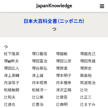
日本大百科全書（ニッポニカ）
つ
つ
杖下隆英
塚口義信
塚越敏
塚越克己
塚
幹夫
塚田富治
塚田公彦
塚田秀雄
塚田広人
塚谷晃弘
塚原進
塚原史
津上英輔
津上誠
塚本明子
築島裕
月溪恒子
月本昭男
月本雅幸
筑波常治
柘植敏朗
柘植洋一
津沢正晴
辻功
辻和夫
辻公美
辻康吾
辻正三
辻達也
辻豊治
辻典明
辻ますみ