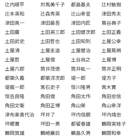
辻内順平
対馬美千子
都島基夫
辻村敏樹
辻本英和
辻森秀英
辻山幸宣
津田秀夫
津田眞一
津田晨吾
津田内匠
蔦谷典子
土田廣
土田英三郎
土田健次郎
土田正義
土田武史
土田哲也
土田知則
土屋公幸
土屋清
土屋圭造
土屋健治
土屋晃朔
土屋哲
土屋俊
土谷尚之
土屋博
土屋六郎
筒井茂徳
筒井紘一
筒井正明
都築久義
都築洋次郎
堤一郎
堤方子
堤龍一郎
常石史子
恒川隆男
常木實
恒吉良隆
角田俊
角田太作
角田忠信
角田文衛
角田正博
角山榮
角山幸洋
津布楽喜代治
坪井了
坪内信朗
坪内靖忠
坪郷實
坪田一男
都留春雄
鶴岡実枝子
鶴岡賀雄
鶴崎展巨
鶴島久男
鶴間和幸