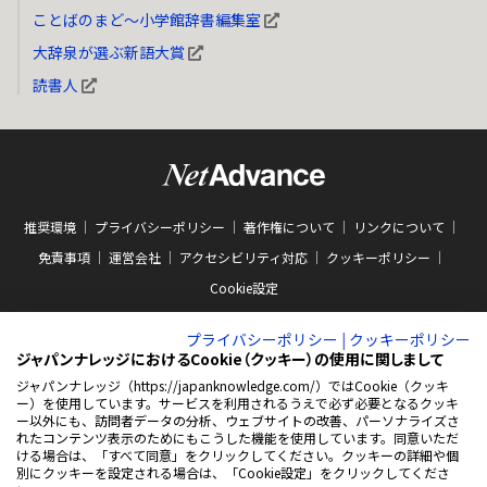
ことばのまど～小学館辞書編集室
大辞泉が選ぶ新語大賞
読書人
推奨環境
プライバシーポリシー
著作権について
リンクについて
免責事項
運営会社
アクセシビリティ対応
クッキーポリシー
Cookie設定
プライバシーポリシー
|
クッキーポリシー
ジャパンナレッジにおけるCookie（クッキー）の使用に関しまして
ジャパンナレッジ（https://japanknowledge.com/）ではCookie（クッキ
ー）を使用しています。サービスを利用されるうえで必ず必要となるクッキ
ABJマークは、この電子書店・電子書籍配信サービスが、著作権者からコンテン
ー以外にも、訪問者データの分析、ウェブサイトの改善、パーソナライズさ
ツ使用許諾を得た正規版配信サービスであることを示す商標（登録番号 第
れたコンテンツ表示のためにもこうした機能を使用しています。同意いただ
10981000号）です。ABJマークの詳細、ABJマークを掲示しているサービスの一
ける場合は、「すべて同意」をクリックしてください。クッキーの詳細や個
覧はこちらをご覧ください。
AEBS 電子出版制作・流通協議会
別にクッキーを設定される場合は、「Cookie設定」をクリックしてくださ
新
https://aebs.or.jp/