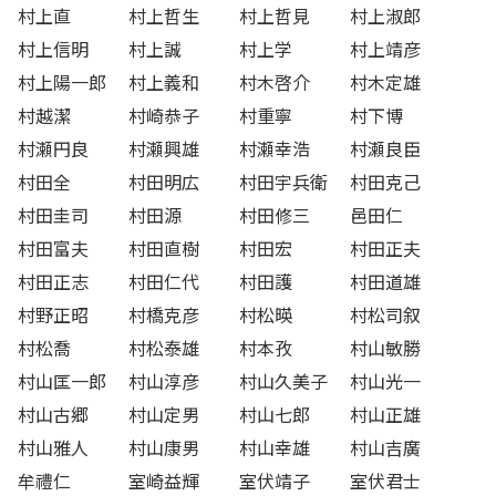
村上直
村上哲生
村上哲見
村上淑郎
村上信明
村上誠
村上学
村上靖彦
村上陽一郎
村上義和
村木啓介
村木定雄
村越潔
村崎恭子
村重寧
村下博
村瀬円良
村瀬興雄
村瀬幸浩
村瀬良臣
村田全
村田明広
村田宇兵衛
村田克己
村田圭司
村田源
村田修三
邑田仁
村田富夫
村田直樹
村田宏
村田正夫
村田正志
村田仁代
村田護
村田道雄
村野正昭
村橋克彦
村松暎
村松司叙
村松喬
村松泰雄
村本孜
村山敏勝
村山匡一郎
村山淳彦
村山久美子
村山光一
村山古郷
村山定男
村山七郎
村山正雄
村山雅人
村山康男
村山幸雄
村山吉廣
牟禮仁
室崎益輝
室伏靖子
室伏君士