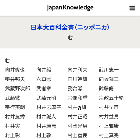
日本大百科全書（ニッポニカ）
む
む
向井爽也
向井毅
向井利夫
武川忠一
麥谷邦夫
六車煕
向川幹雄
向坂鋼二
武蔵野次郎
武者章
務台潔
武藤脩二
武藤徹
武藤元昭
宗像和重
宗政五十緒
宗行英朗
村井志摩子
村井
雄
村井早苗
村井友秀
村井誠人
村井正昭
村井益男
村井実
村井康彦
村岡光男
村上雅康
村上彰
村上敦
村上重良
村上真完