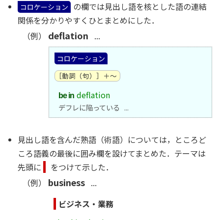
の欄では見出し語を核とした語の連結
コロケーション
関係を分かりやすくひとまとめにした．
deflation
（例）
...
コロケーション
［動詞（句）］＋～
deflation
be in
デフレに陥っている ...
見出し語を含んだ熟語（術語）については，ところど
ころ語義の最後に囲み欄を設けてまとめた．テーマは
先頭に
をつけて示した．
business
（例）
...
ビジネス・業務