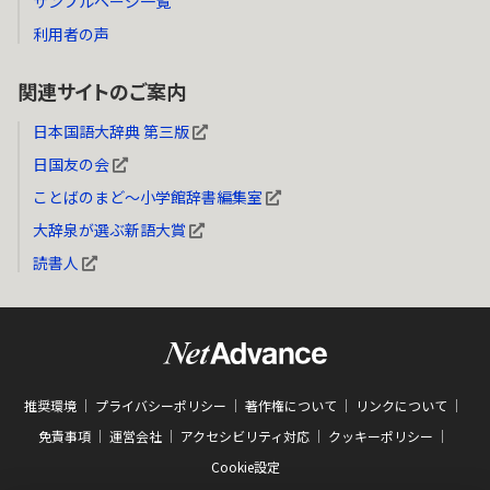
サンプルページ一覧
利用者の声
関連サイトのご案内
日本国語大辞典 第三版
日国友の会
ことばのまど～小学館辞書編集室
大辞泉が選ぶ新語大賞
読書人
推奨環境
プライバシーポリシー
著作権について
リンクについて
免責事項
運営会社
アクセシビリティ対応
クッキーポリシー
Cookie設定