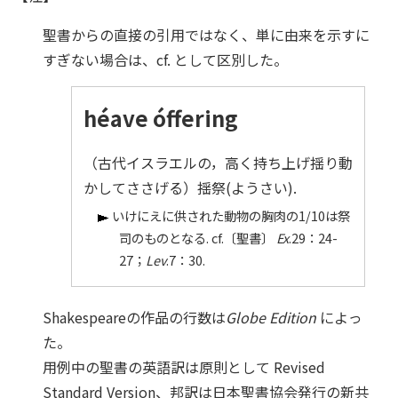
聖書からの直接の引用ではなく、単に由来を示すに
すぎない場合は、cf. として区別した。
héave óffering
（古代イスラエルの，高く持ち上げ揺り動
かしてささげる）揺祭
(ようさい)
.
いけにえに供された動物の胸肉の1/10は祭
司のものとなる. cf.〔聖書〕
Ex
.29：24-
27；
Lev
.7：30.
Shakespeareの作品の行数は
Globe Edition
によっ
た。
用例中の聖書の英語訳は原則として Revised
Standard Version、邦訳は日本聖書協会発行の新共