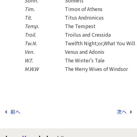
Sonn.
Sonnets
Tim.
Timon of Athens
Tit.
Titus Andronicus
Temp.
The Tempest
Troil.
Troilus and Cressida
Tw.N.
Twelfth Night;or,What You Will
Ven.
Venus and Adonis
W.T.
The Winter's Tale
M.W.W
The Merry Wives of Windsor
前へ
次へ