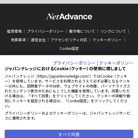
推奨環境
プライバシーポリシー
著作権について
リンクについて
免責事項
運営会社
アクセシビリティ対応
クッキーポリシー
Cookie設定
プライバシーポリシー
|
クッキーポリシー
ジャパンナレッジにおけるCookie（クッキー）の使用に関しまして
ジャパンナレッジ（https://japanknowledge.com/）ではCookie（クッキ
ー）を使用しています。サービスを利用されるうえで必ず必要となるクッキ
ー以外にも、訪問者データの分析、ウェブサイトの改善、パーソナライズさ
ABJマークは、この電子書店・電子書籍配信サービスが、著作権者からコンテン
ツ使用許諾を得た正規版配信サービスであることを示す商標（登録番号 第
れたコンテンツ表示のためにもこうした機能を使用しています。同意いただ
10981000号）です。ABJマークの詳細、ABJマークを掲示しているサービスの一
ける場合は、「すべて同意」をクリックしてください。クッキーの詳細や個
覧はこちらをご覧ください。
AEBS 電子出版制作・流通協議会
別にクッキーを設定される場合は、「Cookie設定」をクリックしてくださ
新
https://aebs.or.jp/
い。
し
い
プライバシーポリシーおよびクッキーポリシーは、ジャパンナレッジサービ
ウ
© 2001-2026 NetAdvance Inc. All rights reserved.
スに適用されます。
ィ
掲載の記事・写真・イラスト等の
ン
すべてのコンテンツの無断複写・転載を禁じます
ド
ウ
すべて同意
で