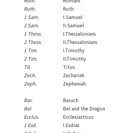
Rom.
Romans
Ruth.
Ruth
1 Sam.
I.Samuel
2 Sam.
II.Samuel
1 Thess.
I.Thessalonians
2 Thess.
II.Thessalonians
1 Tim.
I.Timothy
2 Tim.
II.Timothy
Tit.
Titus
Zech.
Zechariah
Zeph.
Zephaniah
Bar.
Baruch
Bel
Bel and the Dragon
Ecclus.
Ecclesiasticus
1 Esd.
I.Esdras