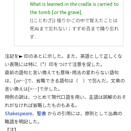
What is learned in
the
cradle is carried to
the tomb [
or
the grave].
((ことわざ)) 揺りかごの中で覚えたことは
死ぬまで忘れない；すずめ百まで踊り忘れ
ず.
注記を
印のあとに示した。また、英語として正しくな
い表現には特に（*）印をつけて注意を促した。
直前の語句と言い換えても意味･用法の変わらない語句
は、[
or
…]で、省略できる語句は（ ）で包んだ。文章の
言い換えは[=…]で示した。
用例の訳は、つとめて現代口語を用い、主語は誤解のおそ
れがなければ省略したものもある。
Shakespeare
、
聖書
からの引用には、原則として出典の
略語を明記した。
【注】