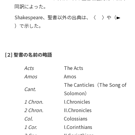
同訳によった。
Shakespeare、聖書以外の出典は、〈 〉や（
）で示した。
[２] 聖書の名前の略語
Acts
The Acts
Amos
Amos
The Canticles（The Song of
Cant.
Solomon）
1 Chron.
I.Chronicles
2 Chron.
II.Chronicles
Col.
Colossians
1 Cor.
I.Corinthians