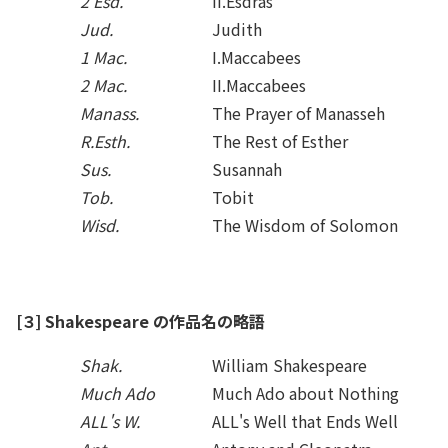
2 Esd.
II.Esdras
Jud.
Judith
1 Mac.
I.Maccabees
2 Mac.
II.Maccabees
Manass.
The Prayer of Manasseh
R.Esth.
The Rest of Esther
Sus.
Susannah
Tob.
Tobit
Wisd.
The Wisdom of Solomon
[３] Shakespeare の作品名の略語
Shak.
William Shakespeare
Much Ado
Much Ado about Nothing
ALL's W.
ALL's Well that Ends Well