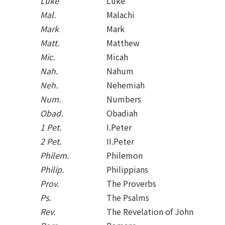
Luke
Luke
Mal.
Malachi
Mark
Mark
Matt.
Matthew
Mic.
Micah
Nah.
Nahum
Neh.
Nehemiah
Num.
Numbers
Obad.
Obadiah
1 Pet.
I.Peter
2 Pet.
II.Peter
Philem.
Philemon
Philip.
Philippians
Prov.
The Proverbs
Ps.
The Psalms
Rev.
The Revelation of John