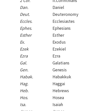
2 Cor.
II.Corinthians
Dan.
Daniel
Deut.
Deuteronomy
Eccles.
Ecclesiastes
Ephes.
Ephesians
Esther
Esther
Ex.
Exodus
Ezek
Ezekiel
Ezra
Ezra
Gal.
Galatians
Gen.
Genesis
Habak.
Habakkuk
Hag.
Haggai
Heb.
Hebrews
Hos.
Hosea
Isa.
Isaiah