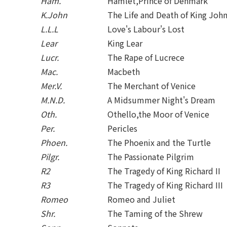
Ham.
Hamlet,Prince of Denmark
K.John
The Life and Death of King Joh
L.L.L
Love's Labour's Lost
Lear
King Lear
Lucr.
The Rape of Lucrece
Mac.
Macbeth
Mer.V.
The Merchant of Venice
M.N.D.
A Midsummer Night's Dream
Oth.
Othello,the Moor of Venice
Per.
Pericles
Phoen.
The Phoenix and the Turtle
Pilgr.
The Passionate Pilgrim
R2
The Tragedy of King Richard II
R3
The Tragedy of King Richard III
Romeo
Romeo and Juliet
Shr.
The Taming of the Shrew