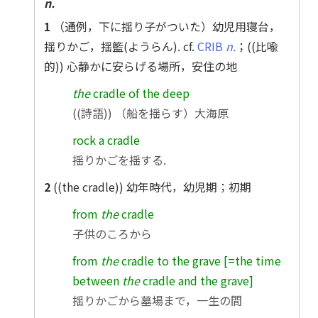
n.
1
（通例，下に揺り子がついた）幼児用寝台，
揺りかご，揺籃
(ようらん)
. cf.
CRIB
n.
；((比喩
的)) 心静かに安らげる場所，安住の地
the
cradle of the deep
((詩語)) （船を揺らす）大海原
rock a cradle
揺りかごを揺する.
2
((the cradle)) 幼年時代，幼児期；初期
from
the
cradle
子供のころから
from
the
cradle to the grave [=the time
between
the
cradle and the grave]
揺りかごから墓場まで，一生の間