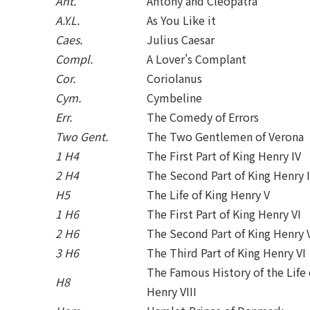
Ant.
Antony and Cleopatra
A.Y.L.
As You Like it
Caes.
Julius Caesar
Compl.
A Lover's Complant
Cor.
Coriolanus
Cym.
Cymbeline
Err.
The Comedy of Errors
Two Gent.
The Two Gentlemen of Verona
1 H4
The First Part of King Henry IV
2 H4
The Second Part of King Henry 
H5
The Life of King Henry V
1 H6
The First Part of King Henry VI
2 H6
The Second Part of King Henry 
3 H6
The Third Part of King Henry VI
The Famous History of the Life 
H8
Henry VIII