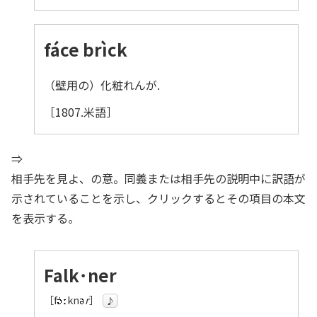
fáce brìck
（壁用の）化粧れんが.
［1807.米語］
⇒
相手先を見よ、の意。同義または相手先の説明中に訳語が
示されていることを示し、クリックするとその項目の本文
を表示する。
Falk
･
ner
［f
kn
r
］
♪