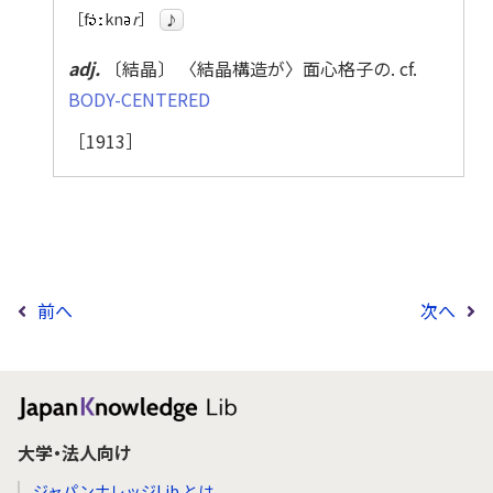
［f
kn
r
］
♪
adj.
〔結晶〕 〈結晶構造が〉面心格子の. cf.
BODY-CENTERED
［1913］
前へ
次へ
大学・法人向け
ジャパンナレッジLib とは