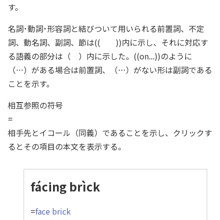
す。
名詞･動詞･形容詞と結びついて用いられる前置詞、不定
詞、動名詞、副詞、節は(( ))内に示し、それに対応す
る語義の部分は（ ）内に示した。((on...))のように
（…）がある場合は前置詞、（…）がない形は副詞である
ことを示す。
相互参照の符号
=
相手先とイコール（同義）であることを示し、クリックす
るとその項目の本文を表示する。
fácing brìck
=
face brick