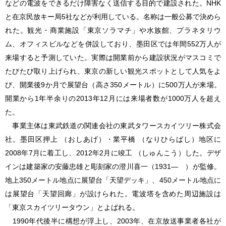
などの電波をできるだけ障害なく送信する目的で建設された。NHK
と在京民放キー局5社などが利用している。名称は一般公募で決めら
れた。観光・商業施設「東京ソラマチ」や水族館、プラネタリウ
ム、オフィスビルなどを併設しており、墨田区では年間552万人が
来場すると予測していた。実際は開業前から建設状況がマスコミで
たびたび取り上げられ、東京の新しい観光スポットとして人気をよ
び、開業後9か月で展望台（高さ350メートル）に500万人が来場。
開業から1年半余りの2013年12月には来場者数が1000万人を超え
た。
事業主体は東武鉄道の関連会社の東武タワースカイツリー株式会
社。墨田区押上 （おしあげ）・業平橋 （なりひらばし）地区に
2008年7月に着工し、2012年2月に竣工 （しゅんこう）した。デザ
インは建築家の安藤忠雄と彫刻家の澄川喜一（1931― ）が監修。
地上350メートル地点に展望台「天望デッキ」、450メートル地点に
は展望台「天望回廊」が設けられた。電波塔を含めた周辺施設は
「東京スカイツリータウン」とよばれる。
1990年代後半に構想が浮上し、2003年、在京放送事業者各社が