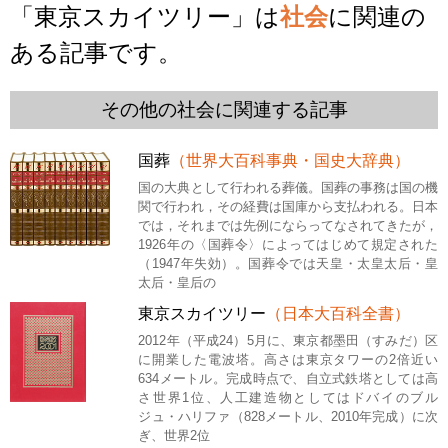
「東京スカイツリー」は
社会
に関連の
ある記事です。
その他の社会に関連する記事
国葬
（世界大百科事典・国史大辞典）
国の大典として行われる葬儀。国葬の事務は国の機
関で行われ，その経費は国庫から支払われる。日本
では，それまでは先例にならってなされてきたが，
1926年の〈国葬令〉によってはじめて規定された
（1947年失効）。国葬令では天皇・太皇太后・皇
太后・皇后の
東京スカイツリー
（日本大百科全書）
2012年（平成24）5月に、東京都墨田（すみだ）区
に開業した電波塔。高さは東京タワーの2倍近い
634メートル。完成時点で、自立式鉄塔としては高
さ世界1位、人工建造物としてはドバイのブル
ジュ・ハリファ（828メートル、2010年完成）に次
ぎ、世界2位