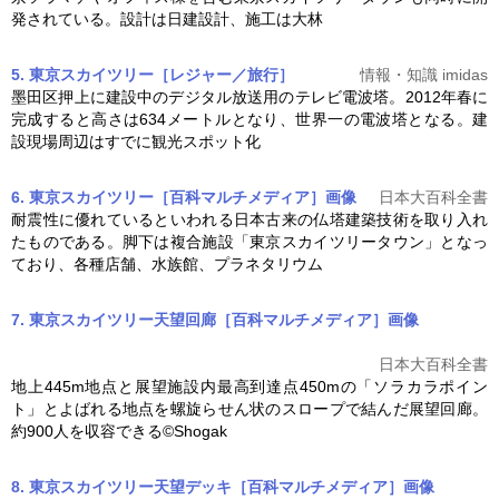
発されている。設計は日建設計、施工は大林
5. 東京スカイツリー［レジャー／旅行］
情報・知識 imidas
墨田区押上に建設中のデジタル放送用のテレビ電波塔。2012年春に
完成すると高さは634メートルとなり、世界一の電波塔となる。建
設現場周辺はすでに観光スポット化
6. 東京スカイツリー［百科マルチメディア］
画像
日本大百科全書
耐震性に優れているといわれる日本古来の仏塔建築技術を取り入れ
たものである。脚下は複合施設「
東京スカイツリー
タウン」となっ
ており、各種店舗、水族館、プラネタリウム
7. 東京スカイツリー天望回廊［百科マルチメディア］
画像
日本大百科全書
地上445m地点と展望施設内最高到達点450mの「ソラカラポイン
ト」とよばれる地点を螺旋らせん状のスロープで結んだ展望回廊。
約900人を収容できる©Shogak
8. 東京スカイツリー天望デッキ［百科マルチメディア］
画像