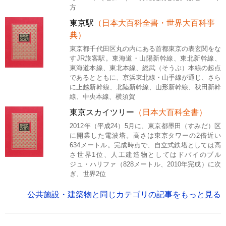
方
東京駅
（日本大百科全書・世界大百科事
典）
東京都千代田区丸の内にある首都東京の表玄関をな
すJR旅客駅。東海道・山陽新幹線、東北新幹線、
東海道本線、東北本線、総武（そうぶ）本線の起点
であるとともに、京浜東北線・山手線が通じ、さら
に上越新幹線、北陸新幹線、山形新幹線、秋田新幹
線、中央本線、横須賀
東京スカイツリー
（日本大百科全書）
2012年（平成24）5月に、東京都墨田（すみだ）区
に開業した電波塔。高さは東京タワーの2倍近い
634メートル。完成時点で、自立式鉄塔としては高
さ世界1位、人工建造物としてはドバイのブル
ジュ・ハリファ（828メートル、2010年完成）に次
ぎ、世界2位
公共施設・建築物と同じカテゴリの記事をもっと見る