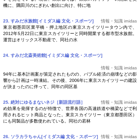
機に、隅田川のにぎわい創出に向け、特に地
23. すみだ水族館[イミダス編 文化・スポーツ]
情報・知識 imidas
東京都墨田区業平橋・押上地区の
東京スカイツリー
タウン内で、
2012年5月22日に
東京スカイツリー
と同時開業する都市型水族館。
運営はオリックス不動産で、同社の水
24. すみだ北斎美術館[イミダス編 文化・スポーツ]
情報・知識 imidas
94年に基本計画案が策定されたものの、バブル経済の崩壊などの影
響から計画は一時凍結。その後、2006年に
東京スカイツリー
の建設
が決まったのに伴って、同年の同区基
25. 絶対にゆるまないネジ［新語流行語］
情報・知識 imidas
め効果を発揮するのが特徴で、世界各国の高速鉄道や橋梁などで利
用されるヒット商品となった。
東京スカイツリー
（東京都墨田区）
にも同製品が多数使われている。同社の若林
26. ソラカラちゃん[イミダス編 文化・スポーツ]
情報・知識 imidas