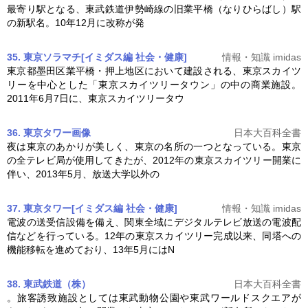
最寄り駅となる、東武鉄道伊勢崎線の旧業平橋（なりひらばし）駅
の新駅名。10年12月に改称が発
35. 東京ソラマチ[イミダス編 社会・健康]
情報・知識 imidas
東京都墨田区業平橋・押上地区において建設される、
東京スカイツ
リー
を中心とした「
東京スカイツリー
タウン」の中の商業施設。
2011年6月7日に、
東京スカイツリー
タウ
36. 東京タワー
画像
日本大百科全書
夜は東京のあかりが美しく、東京の名所の一つとなっている。東京
の全テレビ局が使用してきたが、2012年の
東京スカイツリー
開業に
伴い、2013年5月、放送大学以外の
37. 東京タワー[イミダス編 社会・健康]
情報・知識 imidas
電波の送受信設備を備え、関東全域にデジタルテレビ放送の電波配
信などを行っている。12年の
東京スカイツリー
完成以来、同塔への
機能移転を進めており、13年5月にはN
38. 東武鉄道（株）
日本大百科全書
。旅客誘致施設としては東武動物公園や東武ワールドスクエアが