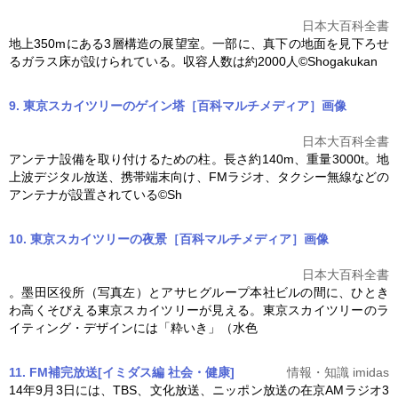
日本大百科全書
地上350mにある3層構造の展望室。一部に、真下の地面を見下ろせ
るガラス床が設けられている。収容人数は約2000人©Shogakukan
9. 東京スカイツリーのゲイン塔［百科マルチメディア］
画像
日本大百科全書
アンテナ設備を取り付けるための柱。長さ約140m、重量3000t。地
上波デジタル放送、携帯端末向け、FMラジオ、タクシー無線などの
アンテナが設置されている©Sh
10. 東京スカイツリーの夜景［百科マルチメディア］
画像
日本大百科全書
。墨田区役所（写真左）とアサヒグループ本社ビルの間に、ひとき
わ高くそびえる
東京スカイツリー
が見える。
東京スカイツリー
のラ
イティング・デザインには「粋いき」（水色
11. FM補完放送[イミダス編 社会・健康]
情報・知識 imidas
14年9月3日には、TBS、文化放送、ニッポン放送の在京AMラジオ3