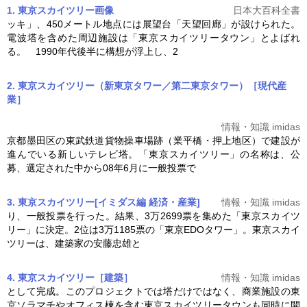
1. 東京スカイツリー
画像
日本大百科全書
ッキ」、450メートル地点には展望台「天望回廊」が設けられた。
電波塔を含めた周辺施設は「
東京スカイツリー
タウン」とよばれ
る。 1990年代後半に構想が浮上し、2
2. 東京スカイツリー（新東京タワー／第二東京タワー）［現代産
業］
情報・知識 imidas
京都墨田区の東武鉄道貨物操車場跡（業平橋・押上地区）で建設が
進んでいる新しいテレビ塔。「
東京スカイツリー
」の名称は、公
募、選定された中から08年6月に一般投票で
3. 東京スカイツリー[イミダス編 経済・産業]
情報・知識 imidas
り、一般投票を行った。結果、3万2699票を集めた「
東京スカイツ
リー
」に決定。2位は3万1185票の「東京EDOタワー」。
東京スカイ
ツリー
は、建築家の安藤忠雄と
4. 東京スカイツリー［建築］
情報・知識 imidas
として完成。このプロジェクトでは塔だけではなく、商業施設の東
京ソラマチやオフィス棟を含む
東京スカイツリー
タウンも同時に開