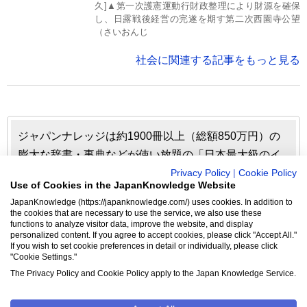
久]▲第一次護憲運動行財政整理により財源を確保
し、日露戦後経営の完遂を期す第二次西園寺公望
（さいおんじ
社会に関連する記事をもっと見る
ジャパンナレッジは約1900冊以上（総額850万円）の
膨大な辞書・事典などが使い放題の「日本最大級のイ
ンターネット辞書・事典・叢書サイト」です。日本国
Privacy Policy
|
Cookie Policy
Use of Cookies in the JapanKnowledge Website
内のみならず、海外の有名大学から図書館まで、多く
JapanKnowledge (https://japanknowledge.com/) uses cookies. In addition to
の機関で利用されています。
the cookies that are necessary to use the service, we also use these
functions to analyze visitor data, improve the website, and display
personalized content. If you agree to accept cookies, please click "Accept All."
ジャパンナレッジの利用料金や収録辞事典について詳しく
If you wish to set cookie preferences in detail or individually, please click
"Cookie Settings."
見る▶
The Privacy Policy and Cookie Policy apply to the Japan Knowledge Service.