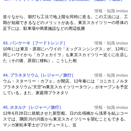
情報・知識 imidas
造りながら、順打ち工法で地上階を同時に造る。この工法には、工
期が短縮できるなどのメリットがある。
東京スカイツリー
の塔体の
足下には、駐車場や商業施設などの周辺低層
43. パンケーキ［フードトレンド］
情報・知識 imidas
10年には東京・原宿にハワイの「エッグスンシングス」が、12年に
同じハワイから「カフェカイラ」も
東京スカイツリー
近くに出店し
た（その後、原宿に移転）。こうした相
44. プラネタリウム［レジャー／旅行］
情報・知識 imidas
ウム・スターリー・カフェ」が開店。12年春には「コニカミノルタ
プラネタリウム“天空”in
東京スカイツリー
タウン」がオープンを予定
している。また、家庭用プラネタリ
45. ホタルナ［レジャー／旅行］
情報・知識 imidas
12年6月28日に就航させた新型船。日の出桟橋から浅草を結ぶコー
スでは、隅田川の川面から
東京スカイツリー
を望むこともできる。
マンガ家松本零士がプロデュースし、近