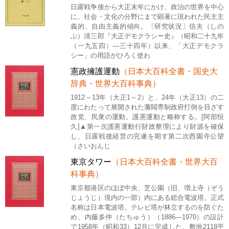
日露戦争後から大正末年にかけ、政治の世界を中心
に、社会・文化の分野にまで顕著に現われた民主主
義的、自由主義的傾向。〔研究状況〕信夫（しの
ぶ）清三郎『大正デモクラシー史』（昭和二十九年
（一九五四）―三十四年）以来、「大正デモクラ
シー」の用語がひろく使わ
憲政擁護運動
（日本大百科全書・国史大
辞典・世界大百科事典）
1912～13年（大正1～2）と、24年（大正13）の二
度にわたって展開された藩閥専制政府打倒を目ざす
政党、民衆の運動。護憲運動と略称する。[阿部恒
久]▲第一次護憲運動行財政整理により財源を確保
し、日露戦後経営の完遂を期す第二次西園寺公望
（さいおんじ
東京タワー
（日本大百科全書・世界大百
科事典）
東京都港区のほぼ中央、芝公園（旧、増上寺（ぞう
じょうじ）境内の一部）内にある総合電波塔。正式
名称は日本電波塔。テレビ塔が林立するのを防ぐた
め、内藤多仲（たちゅう）（1886―1970）の設計
で1958年（昭和33）12月に完成した。敷地2118平