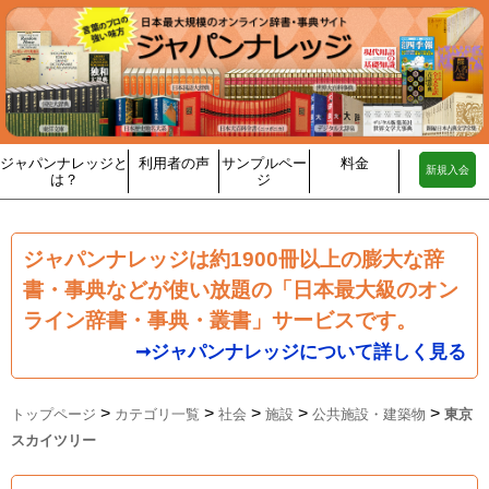
ジャパンナレッジと
利用者の声
サンプルペー
料金
新規入会
は？
ジ
ジャパンナレッジは約1900冊以上の膨大な辞
書・事典などが使い放題の「日本最大級のオン
ライン辞書・事典・叢書」サービスです。
➞ジャパンナレッジについて詳しく見る
>
>
>
>
>
トップページ
カテゴリ一覧
社会
施設
公共施設・建築物
東京
スカイツリー