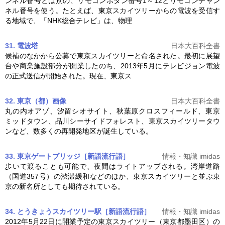
ンネル番号とは別の、リモコンボタン番号1～12とリモコンチャン
ネル番号を使う。たとえば、
東京スカイツリー
からの電波を受信す
る地域で、「NHK総合テレビ」は、物理
31. 電波塔
日本大百科全書
候補のなかから公募で
東京スカイツリー
と命名された。最初に展望
台や商業施設部分が開業したのち、2013年5月にテレビジョン電波
の正式送信が開始された。現在、東京ス
32. 東京（都）
画像
日本大百科全書
丸の内オアゾ、汐留シオサイト、秋葉原クロスフィールド、東京
ミッドタウン、品川シーサイドフォレスト、
東京スカイツリー
タウ
ンなど、数多くの再開発地区が誕生している。
33. 東京ゲートブリッジ［新語流行語］
情報・知識 imidas
歩いて渡ることも可能で、夜間はライトアップされる。湾岸道路
（国道357号）の渋滞緩和などのほか、
東京スカイツリー
と並ぶ東
京の新名所としても期待されている。
34. とうきょうスカイツリー駅［新語流行語］
情報・知識 imidas
2012年5月22日に開業予定の
東京スカイツリー
（東京都墨田区）の