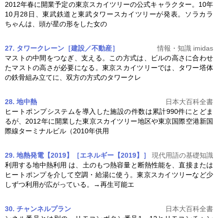
2012年春に開業予定の
東京スカイツリー
の公式キャラクター。10年
10月28日、東武鉄道と東武タワースカイツリーが発表。ソラカラ
ちゃんは、頭が星の形をした女の
27. タワークレーン［建設／不動産］
情報・知識 imidas
マストの中間をつなぎ、支える。この方式は、ビルの高さに合わせ
たマストの高さが必要になる。
東京スカイツリー
では、タワー塔体
の鉄骨組み立てに、双方の方式のタワークレ
28. 地中熱
日本大百科全書
ヒートポンプシステムを導入した施設の件数は累計990件にとどま
るが、2012年に開業した
東京スカイツリー
地区や東京国際空港新国
際線ターミナルビル（2010年供用
29. 地熱発電【2019】［エネルギー【2019】］
現代用語の基礎知識
利用する地中熱利用 は、土のもつ熱容量と断熱性能を、直接または
ヒートポンプを介して空調・給湯に使う。
東京スカイツリー
など少
しずつ利用が広がっている。→再生可能エ
30. チャンネルプラン
日本大百科全書