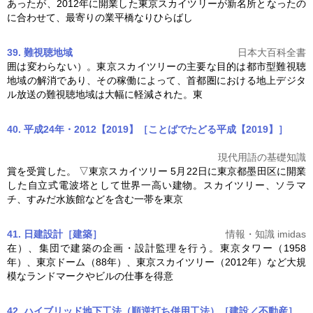
あったが、2012年に開業した
東京スカイツリー
が新名所となったの
に合わせて、最寄りの業平橋なりひらばし
39. 難視聴地域
日本大百科全書
囲は変わらない）。
東京スカイツリー
の主要な目的は都市型難視聴
地域の解消であり、その稼働によって、首都圏における地上デジタ
ル放送の難視聴地域は大幅に軽減された。東
40. 平成24年・2012【2019】［ことばでたどる平成【2019】］
現代用語の基礎知識
賞を受賞した。 ▽
東京スカイツリー
5月22日に東京都墨田区に開業
した自立式電波塔として世界一高い建物。スカイツリー、ソラマ
チ、すみだ水族館などを含む一帯を東京
41. 日建設計［建築］
情報・知識 imidas
在）、集団で建築の企画・設計監理を行う。東京タワー（1958
年）、東京ドーム（88年）、
東京スカイツリー
（2012年）など大規
模なランドマークやビルの仕事を得意
42. ハイブリッド地下工法（順逆打ち併用工法）［建設／不動産］