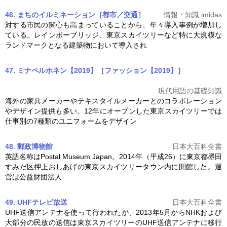
46. まちのイルミネーション［都市／交通］
情報・知識 imidas
対する市民の関心も高まっていることから、年々導入事例が増加し
ている。レインボーブリッジ、
東京スカイツリー
など特に大規模な
ランドマークとなる建築物において導入され
47. ミナペルホネン【2019】［ファッション【2019】］
現代用語の基礎知識
海外の家具メーカーやテキスタイルメーカーとのコラボレーション
やデザイン提供も多い。12年にオープンした
東京スカイツリー
では
仕事別の7種類のユニフォームをデザイン
48. 郵政博物館
日本大百科全書
英語名称はPostal Museum Japan。2014年（平成26）に東京都墨田
すみだ区押上おしあげの
東京スカイツリー
タウン内に開館した。運
営は公益財団法人
49. UHFテレビ放送
日本大百科全書
UHF送信アンテナを使って行われたが、2013年5月からNHKおよび
大部分の民放の送信は
東京スカイツリー
のUHF送信アンテナに移行