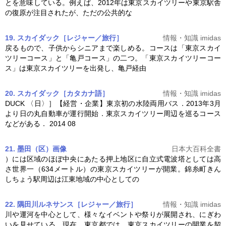
とを意味している。例えば、2012年は
東京スカイツリー
や東京駅舎
の復原が注目されたが、ただの公共的な
19. スカイダック［レジャー／旅行］
情報・知識 imidas
戻るもので、子供からシニアまで楽しめる。コースは「
東京スカイ
ツリー
コース」と「亀戸コース」の二つ。「
東京スカイツリー
コー
ス」は
東京スカイツリー
を出発し、亀戸経由
20. スカイダック［カタカナ語］
情報・知識 imidas
DUCK 〈日〉］【経営・企業】東京初の水陸両用バス．2013年3月
より日の丸自動車が運行開始．
東京スカイツリー
周辺を巡るコース
などがある． 2014 08
21. 墨田（区）
画像
日本大百科全書
）には区域のほぼ中央にあたる押上地区に自立式電波塔としては高
さ世界一（634メートル）の
東京スカイツリー
が開業。錦糸町きん
しちょう駅周辺は江東地域の中心としての
22. 隅田川ルネサンス［レジャー／旅行］
情報・知識 imidas
川や運河を中心として、様々なイベントや祭りが展開され、にぎわ
いを見せている。現在、東京都では、
東京スカイツリー
の開業を契