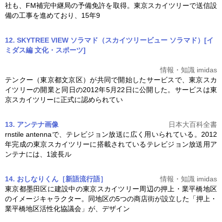
社も、FM補完中継局の予備免許を取得。
東京スカイツリー
で送信設
備の工事を進めており、15年9
12. SKYTREE VIEW ソラマド（スカイツリービュー ソラマド）[イ
ミダス編 文化・スポーツ]
情報・知識 imidas
テンクー（東京都文京区）が共同で開始したサービスで、
東京スカ
イツリー
の開業と同日の2012年5月22日に公開した。サービスは
東
京スカイツリー
に正式に認められてい
13. アンテナ
画像
日本大百科全書
rnstile antennaで、テレビジョン放送に広く用いられている。2012
年完成の
東京スカイツリー
に搭載されているテレビジョン放送用ア
ンテナには、1波長ル
14. おしなりくん［新語流行語］
情報・知識 imidas
東京都墨田区に建設中の
東京スカイツリー
周辺の押上・業平橋地区
のイメージキャラクター。同地区の5つの商店街が設立した「押上・
業平橋地区活性化協議会」が、デザイン