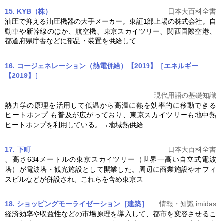
15. KYB（株）
日本大百科全書
油圧で抑える油圧機器の大手メーカー。東証1部上場の株式会社。自
動車や新幹線のほか、航空機、
東京スカイツリー
、関西国際空港、
都道府県庁舎などに部品・装置を供給して
16. コージェネレーション（熱電併給）【2019】［エネルギー
【2019】］
現代用語の基礎知識
熱力学の原理を活用して低温から高温に熱を効率的に移動できる
ヒートポンプ も普及が広がっており、
東京スカイツリー
も地中熱
ヒートポンプを利用している。→地域熱供給
17. 下町
日本大百科全書
、高さ634メートルの
東京スカイツリー
（世界一高い自立式電波
塔）が電波塔・観光施設として開業した。周辺に商業施設やオフィ
スビルなどが併設され、これらを含め東京ス
18. ショッピングモーライゼーション［建築］
情報・知識 imidas
経済効率や収益性などの市場原理を導入して、都市を変容させるこ