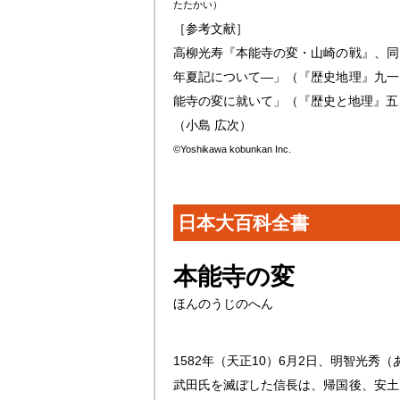
たたかい）
［参考文献］
高柳光寿『本能寺の変・山崎の戦』、同
年夏記について―」（『歴史地理』九一
能寺の変に就いて」（『歴史と地理』五
（小島 広次）
©Yoshikawa kobunkan Inc.
日本大百科全書
本能寺の変
ほんのうじのへん
1582年（天正10）6月2日、明智光
武田氏を滅ぼした信長は、帰国後、安土