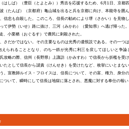
（はしば）（豊臣（とよとみ））秀吉を応援するため、6月1日、京都
波（たんば）（京都府）亀山城を出ると兵を京都に向け、本能寺を囲
、信忠も自殺した。このころ、信長の勧めにより堺（さかい）を見物
って伊勢（いせ）路に抜け、三河（みかわ）（愛知県）へ逃げ帰った
走、小栗栖（おぐるす）で農民に刺殺された。
、さだかではない。その主要なものは光秀の遺恨説である。その一つ
抱えられることとなり、のち一鉄が光秀に利三を戻してほしいと争論
氏攻略の際、信州（長野県）上諏訪（かみすわ）で信長から折檻を受
いたとして信長から譴責（けんせき）を受けたなど、枚挙にいとまな
う。宣教師ルイス・フロイスは、信長について、その富、権力、身分
について、瞬時にして信長は地獄に落とされ、悪魔に対する奉仕の報い
典