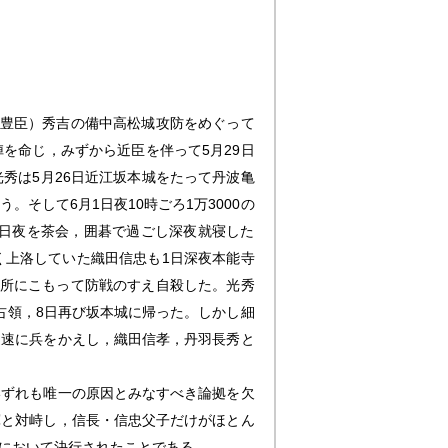
（豊臣）秀吉の備中高松城攻防をめぐって
を命じ，みずから近臣を伴って5月29日
秀は5月26日近江坂本城をたって丹波亀
そして6月1日夜10時ごろ1万3000の
1日夜を茶会，囲碁で過ごし深夜就寝した
く上洛していた織田信忠も1日深夜本能寺
御所にこもって防戦のすえ自殺した。光秀
占領，8日再び坂本城に帰った。しかし細
迅速に兵をかえし，織田信孝，丹羽長秀と
いずれも唯一の原因とみなすべき論拠を欠
軍と対峙し，信長・信忠父子だけがほとん
において決行されたことである。