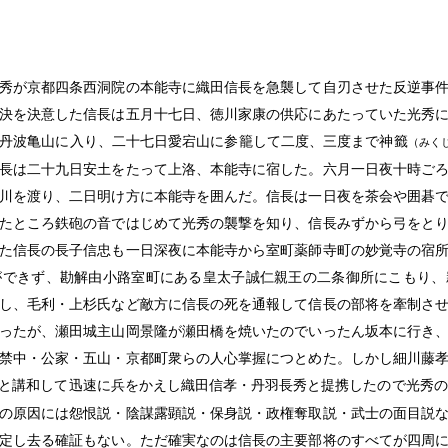
秀が京都四条西洞院の本能寺に織田信長を急襲して自刃させた反逆事
決を決意した信長は五月十七日、徳川家康の供応にあたっていた光秀
丹波亀山に入り、二十七日愛宕山に参籠して二度、三度まで神籤
（みく
長は二十九日安土をたって上洛、本能寺に宿した。六月一日夜十時ご
川を渡り、二日明け方に本能寺を囲んだ。信長は一日夜を茶会や囲碁
たところ鉄砲の音ではじめて光秀の襲撃を知り、信長みずから弓をと
た信長の長子信忠も一日深夜に本能寺から室町薬師寺町の妙覚寺の宿
ができず、勘解由小路室町にある皇太子誠仁親王の二条御所にこもり、
し、毛利・上杉氏など敵方に信長の死を通報して信長の部将を牽制さ
ったが、瀬田城主山岡景隆が瀬田橋を焼いたのでいったん坂本に行き
禁中・公家・五山・京都町衆らの人心掌握につとめた。しかし細川藤
と講和して迅速に兵をかえし織田信孝・丹羽長秀と提携したので光秀の
の原因には怨恨説・陰謀露顕説・保身説・政権奪取説・武士の面目説
定し去る確証もない。ただ確実なのは信長の主要部将のすべてが四周