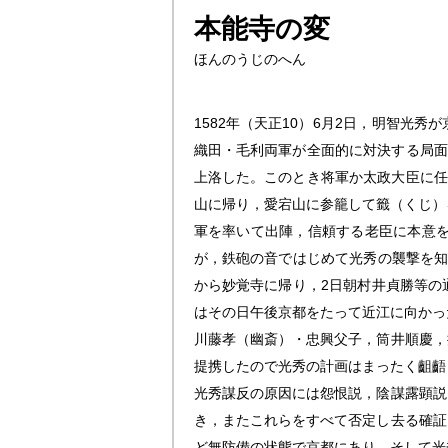
本能寺の変
ほんのうじのへん
1582年（天正10）6月2日，明智
織田・毛利両軍が全面的に対決する局面
上洛した。このとき将軍か太政大臣に任
山に帰り，愛宕山に参籠して籤（くじ）を
軍を率いて出陣，信頼する老臣に本意を
が，鉄砲の音ではじめて光秀の襲撃を知
から妙覚寺に帰り，2日朝村井貞勝等の
はその日午後京都をたって近江に向かっ
川藤孝（幽斎）・忠興父子，筒井順慶，
提携したので光秀の計画はまったく齟齬
光秀謀反の原因には怨恨説，陰謀露顕説
き，またこれらをすべて否定し去る確証
ど無防備の状態で京都にあり，そして光