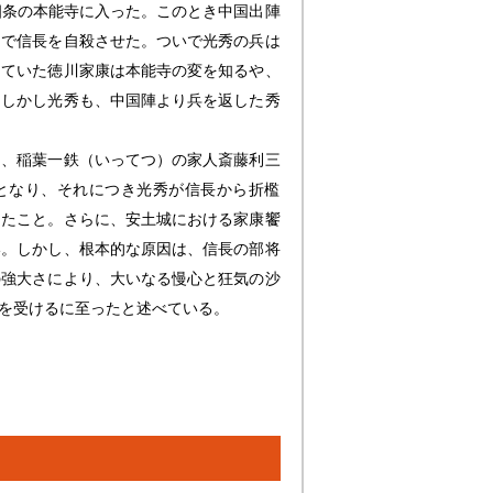
四条の本能寺に入った。このとき中国出陣
んで信長を自殺させた。ついで光秀の兵は
していた徳川家康は本能寺の変を知るや、
。しかし光秀も、中国陣より兵を返した秀
は、稲葉一鉄（いってつ）の家人斎藤利三
となり、それにつき光秀が信長から折檻
けたこと。さらに、安土城における家康饗
い。しかし、根本的な原因は、信長の部将
の強大さにより、大いなる慢心と狂気の沙
を受けるに至ったと述べている。