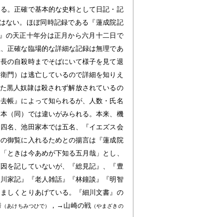
ある。正確で基本的な史料として日記・記
はない。ほぼ同時記録である『蓮成院記
』の天正十年分は正月から六月十二日で
上、正確な臨場的な詳細な記録は無理であ
信長の自殺時までそばにいて様子を見て退
左衛門）は逃亡しているので詳細を知りえ
った黒人奴隷は殺されず解放されているの
過去帳』によって知られるが、人数・氏名
家本（同）では違いがみられる。本来、機
は四名、池田家本では五名、『イエズス会
長の御覧に入れるためとの揚言は『蓮成院
は「ときは今あめが下知る五月哉」とし、
原因を記していないが、『総見記』、『豊
細川家記』『老人雑話』『林鐘談』『明智
くましくとりあげている。『細川文書』の
秀
，→山崎の戦
（あけちみつひで）
（やまざきの