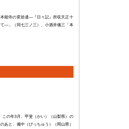
「本能寺の変拾遺―『日々記』所収天正十
いて―」（同七三ノ三）、小酒井儀三「本
件。この年3月、甲斐（かい）（山梨県）の
そのあと、備中（びっちゅう）（岡山県）