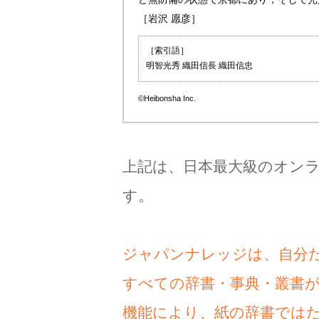
［岩沢 愿彦］
［索引語］
明智光秀 織田信長 織田信忠
©Heibonsha Inc.
上記は、日本最大級のオン
す。
ジャパンナレッジは、自分
すべての辞書・事典・叢書
機能により、紙の辞書では