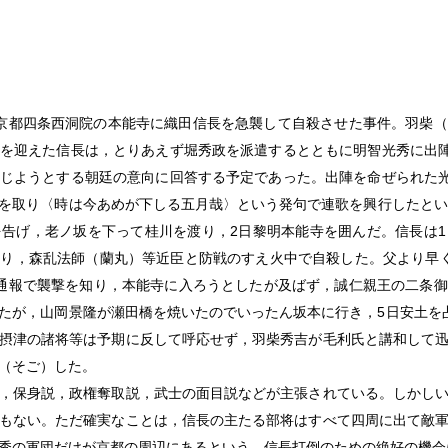
光秀が京都四条西洞院の本能寺に織田信長を急襲して自殺させた事件。羽柴
を迎えた信長は，とりあえず堀秀政を派遣するとともに明智光秀に出陣
じようとする朝廷の意向に回答する予定であった。出陣を命ぜられた光
取り〈時は今あめが下しる五月哉〉という発句で連歌を興行したという。
告げ，老ノ坂を下って桂川を渡り，2日黎明本能寺を囲んだ。信長は
り，森乱法師（蘭丸）等近臣と防戦のすえ火中で自殺した。父より早
通報で襲撃を知り，本能寺に入ろうとしたが及ばず，誠仁親王の二条
たが，山岡景隆が瀬田橋を焼いたのでいったん坂本に行き，5日安土を
摂津の諸将等は予期に反して呼応せず，羽柴秀吉が毛利氏と講和して
（そご）した。
，保身説，政権奪取説，武士の面目説などが主張されている。しかし
もない。ただ確実なことは，信長の主たる部将はすべて四周に出て敵
秀の軍団だけが京都の周辺にあるという，信長打倒のための絶好の機会