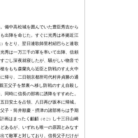
件。備中高松城を囲んでいた豊臣秀吉から
にも出陣を命じた。すぐに光秀は本拠近江
をとり、翌日連歌師里村紹巴らと連歌
じ）
ろ光秀は一万三千の軍を率いて出陣、信頼
ですごし深夜就寝したが、騒がしい物音で
り槍をもち森蘭丸ら近臣と防戦のすえ火中
所に帰り、二日朝京都所司代村井貞勝の通
親王父子を禁裏へ移し防戦のすえ自殺し
せ、同時に信長の部将に誘降をすすめた。
、五日安土を占領、八日再び坂本に帰城。
孝父子・筒井順慶・摂津の諸部将らは予期
計画はまったく齟齬
し十三日山崎
（そご）
などあるが、いずれも唯一の原因とみなす
に出て敵軍と対しており、信長父子だけが