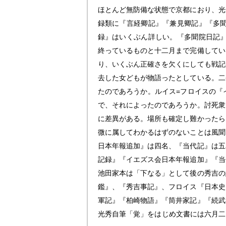
ほとんど無防備な状態で京都におり、光
録類に『言経卿記』『兼見卿記』『多
録』はいくぶん詳しい。『多聞院日記
終っているものと十二月まで完備してい
り、いくぶん正確さを欠くにしても戦記
去した女どもが物語ったとしている。二
たのであろうか。ルイス=フロイスの『
で、それによったのであろうか。討死衆
に差異がある。場所も確定し難かったら
微に属してわかるはずのないことは風聞
日本年報追加』は四名、『当代記』は五
記録』『イエズス会日本年報追加』『当
池田家本は「下なる」として後の秀吉の
鑑』、『秀吉事記』、フロイス『日本史
軍記』『柏崎物語』『筒井家記』『続武
光秀自筆「覚」をはじめ文書には六月二