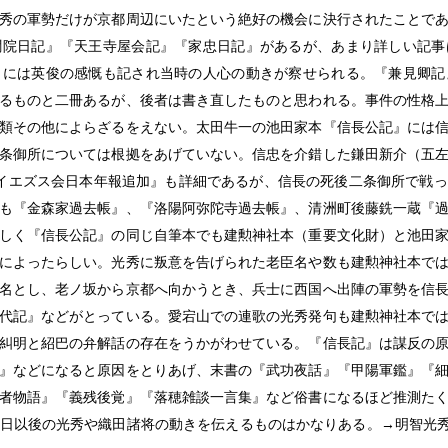
秀の軍勢だけが京都周辺にいたという絶好の機会に決行されたことで
聞院日記』『天王寺屋会記』『家忠日記』があるが、あまり詳しい記事
』には英俊の感慨も記され当時の人心の動きが察せられる。『兼見卿記
るものと二冊あるが、後者は書き直したものと思われる。事件の性格
類その他によらざるをえない。太田牛一の池田家本『信長公記』には
条御所については根拠をあげていない。信忠を介錯した鎌田新介（五
イエズス会日本年報追加』も詳細であるが、信長の死後二条御所で戦
も『金森家過去帳』、『洛陽阿弥陀寺過去帳』、清洲町後藤銑一蔵『
しく『信長公記』の同じ自筆本でも建勲神社本（重要文化財）と池田
によったらしい。光秀に叛意を告げられた老臣名や数も建勲神社本で
名とし、老ノ坂から京都へ向かうとき、兵士に西国へ出陣の軍勢を信
代記』などがとっている。愛宕山での連歌の光秀発句も建勲神社本で
糾明と紹巴の弁解話の存在をうかがわせている。『信長記』は謀反の
』などになると原因をとりあげ、末書の『武功夜話』『甲陽軍鑑』『
者物語』『義残後覚』『落穂雑談一言集』など俗書になるほど推測た
日以後の光秀や織田諸将の動きを伝えるものはかなりある。→明智光