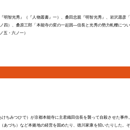
『明智光秀』（『人物叢書』一）、桑田忠親『明智光秀』、岩沢愿彦
ノ四）、桑原三郎「本能寺の変の一起因―信長と光秀の勢力軋轢につ
ノ五・六ノ一）
秀（あけちみつひで）が京都本能寺に主君織田信長を襲って自殺させた事
（あづち）など本拠地の経営を固めたり、徳川家康を招いたりした。