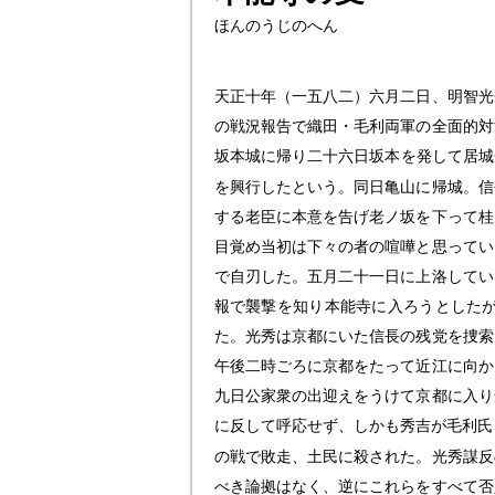
ほんのうじのへん
天正十年（一五八二）六月二日、明智光
の戦況報告で織田・毛利両軍の全面的対
坂本城に帰り二十六日坂本を発して居城
を興行したという。同日亀山に帰城。信
する老臣に本意を告げ老ノ坂を下って桂
目覚め当初は下々の者の喧嘩と思ってい
で自刃した。五月二十一日に上洛してい
報で襲撃を知り本能寺に入ろうとした
た。光秀は京都にいた信長の残党を捜索
午後二時ごろに京都をたって近江に向か
九日公家衆の出迎えをうけて京都に入り
に反して呼応せず、しかも秀吉が毛利氏
の戦で敗走、土民に殺された。光秀謀反
べき論拠はなく、逆にこれらをすべて否