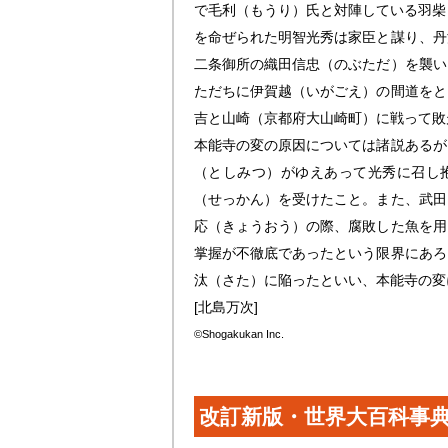
で毛利（もうり）氏と対陣している羽柴
を命ぜられた明智光秀は家臣と謀り、丹
二条御所の織田信忠（のぶただ）を襲い
ただちに伊賀越（いがごえ）の間道をと
吉と山崎（京都府大山崎町）に戦って敗
本能寺の変の原因については諸説あるが
（としみつ）がゆえあって光秀に召し
（せっかん）を受けたこと。また、武田
応（きょうおう）の際、腐敗した魚を用
掌握が不徹底であったという限界にあろ
汰（さた）に陥ったといい、本能寺の変
[北島万次]
©Shogakukan Inc.
改訂新版・世界大百科事