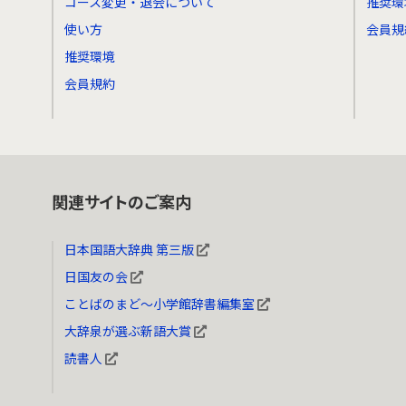
コース変更・退会について
推奨環
使い方
会員規
推奨環境
会員規約
関連サイトのご案内
日本国語大辞典 第三版
日国友の会
ことばのまど～小学館辞書編集室
大辞泉が選ぶ新語大賞
読書人