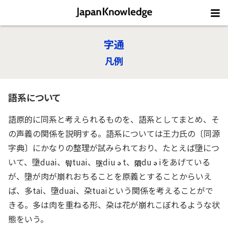
字通
凡例
語系について
語原的に同系と考えられるものを、語系としてまとめ、そ
の声義の関係を説明する。語系については王力氏の〔同源
字典〕にかなりの整理が試みられており、たとえば墮につ
いて、墮duai、
tuai、
diu
t、
du
iをあげている
が、墮が肉が崩れおちることを原義とすることからいえ
ば、多tai、墮duai、朶tuaiという関係を考えることがで
きる。多は肉を重ねる形、朶は花が崩れこぼれるような状
態をいう。