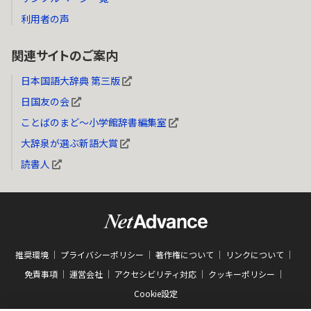
利用者の声
関連サイトのご案内
日本国語大辞典 第三版
日国友の会
ことばのまど～小学館辞書編集室
大辞泉が選ぶ新語大賞
読書人
推奨環境
プライバシーポリシー
著作権について
リンクについて
免責事項
運営会社
アクセシビリティ対応
クッキーポリシー
Cookie設定