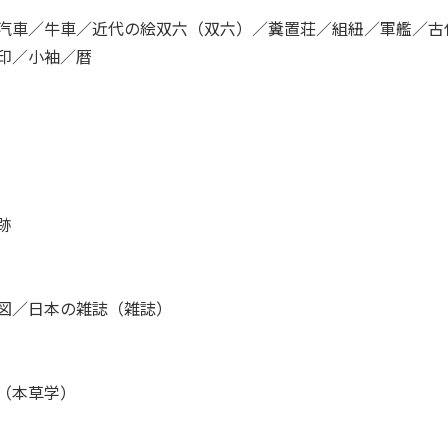
汽車／牛車／近代の絵双六（双六）／糞置荘／組紐／軍艦／古
印／小袖／暦
跡
図／日本の雑誌（雑誌）
（本草学）