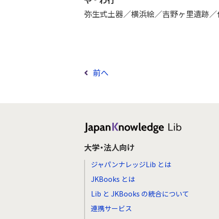
や‐わ行
弥生式土器／横浜絵／吉野ヶ里遺跡／
前へ
大学・法人向け
ジャパンナレッジLib とは
JKBooks とは
Lib と JKBooks の統合について
連携サービス