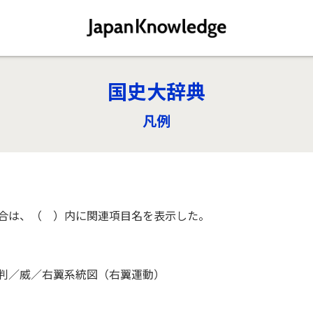
国史大辞典
凡例
合は、（ ）内に関連項目名を表示した。
判／威／右翼系統図（右翼運動）