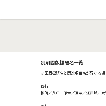
別刷図版標題名一覧
※図版標題名と関連項目名が異なる場
あ行
板碑／糸印／印章／画韋／江戸城／大