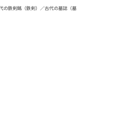
代の鉄剣銘（鉄剣）／古代の墓誌（墓