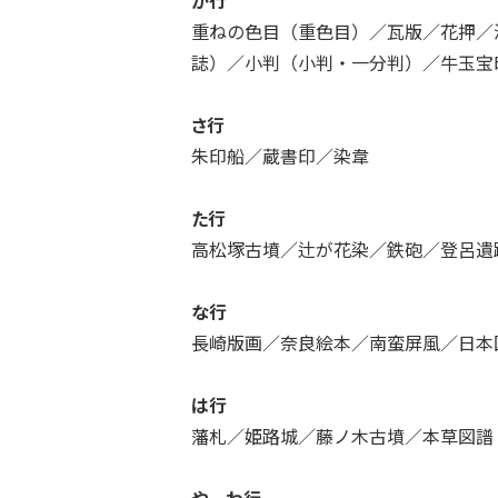
か行
重ねの色目（重色目）／瓦版／花押／
誌）／小判（小判・一分判）／牛玉宝
さ行
朱印船／蔵書印／染韋
た行
高松塚古墳／辻が花染／鉄砲／登呂遺
な行
長崎版画／奈良絵本／南蛮屏風／日本
は行
藩札／姫路城／藤ノ木古墳／本草図譜