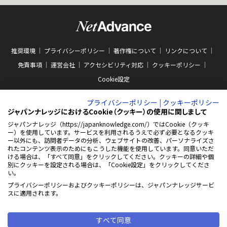
推奨環境
プライバシーポリシー
著作権について
リンクについて
免責事項
運営会社
アクセシビリティ対応
クッキーポリシー
Cookie設定
プライバシーポリシー
|
クッキーポリシー
ジャパンナレッジにおけるCookie（クッキー）の使用に関しまして
ジャパンナレッジ（https://japanknowledge.com/）ではCookie（クッキ
ー）を使用しています。サービスを利用されるうえで必ず必要となるクッキ
ー以外にも、訪問者データの分析、ウェブサイトの改善、パーソナライズさ
ABJマークは、この電子書店・電子書籍配信サービスが、著作権者からコンテン
ツ使用許諾を得た正規版配信サービスであることを示す商標（登録番号 第
れたコンテンツ表示のためにもこうした機能を使用しています。同意いただ
10981000号）です。ABJマークの詳細、ABJマークを掲示しているサービスの一
ける場合は、「すべて同意」をクリックしてください。クッキーの詳細や個
覧はこちらをご覧ください。
AEBS 電子出版制作・流通協議会
別にクッキーを設定される場合は、「Cookie設定」をクリックしてくださ
新
https://aebs.or.jp/
い。
し
い
プライバシーポリシーおよびクッキーポリシーは、ジャパンナレッジサービ
ウ
© 2001-2026 NetAdvance Inc. All rights reserved.
スに適用されます。
ィ
掲載の記事・写真・イラスト等の
ン
すべてのコンテンツの無断複写・転載を禁じます
ド
ウ
すべて同意
で