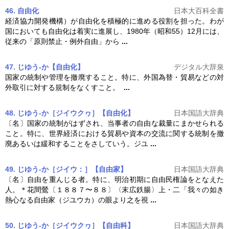
46. 自由化
日本大百科全書
経済協力開発機構）が
自由
化を積極的に進める役割を担った。わが
国においても
自由
化は着実に進展し、1980年（昭和55）12月には、
従来の「原則禁止・例外
自由
」から
...
47. じゆう‐か【自由化】
デジタル大辞泉
国家の統制や管理を撤廃すること。特に、外国為替・貿易などの対
外取引に対する規制をなくすこと。
...
48. じゆう‐か［ジイウクヮ］【自由化】
日本国語大辞典
〔名〕国家の統制がはずされ、当事者の
自由
な裁量にまかせられる
こと。特に、世界経済における貿易や資本の交流に関する統制を撤
廃あるいは緩和することをさしていう。ジユ
...
49. じゆう‐か［ジイウ：］【自由家】
日本国語大辞典
〔名〕
自由
を重んじる者。特に、明治初期に
自由
民権論をとなえた
人。＊花間鶯〔１８８７〜８８〕〈末広鉄腸〉上・二「我々の如き
熱心なる
自由
家（ジユウカ）の眼より之を視
...
50. じゆう‐か［ジイウクヮ］【自由科】
日本国語大辞典