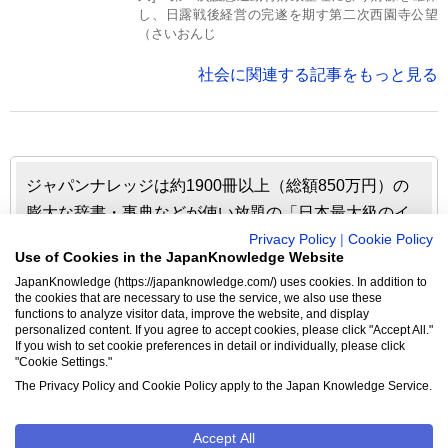
し、日露戦後経営の完遂を期す第二次西園寺公望
（さいおんじ
社会に関連する記事をもっと見る
ジャパンナレッジは約1900冊以上（総額850万円）の
膨大な辞書・事典などが使い放題の「日本最大級のイ
ンターネット辞書・事典・叢書サイト」です。日本国
Privacy Policy
|
Cookie Policy
Use of Cookies in the JapanKnowledge Website
内のみならず、海外の有名大学から図書館まで、多く
JapanKnowledge (https://japanknowledge.com/) uses cookies. In addition to
の機関で利用されています。
the cookies that are necessary to use the service, we also use these
functions to analyze visitor data, improve the website, and display
personalized content. If you agree to accept cookies, please click "Accept All."
ジャパンナレッジの利用料金や収録辞事典について詳しく
If you wish to set cookie preferences in detail or individually, please click
"Cookie Settings."
見る▶
The Privacy Policy and Cookie Policy apply to the Japan Knowledge Service.
Accept All