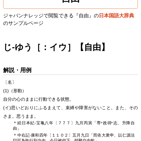
ジャパンナレッジで閲覧できる『自由』の
日本国語大辞典
のサンプルページ
じ‐ゆう［：イウ］【自由】
解説・用例
〔名〕
(1)
（形動）
自分の心のままに行動できる状態。
(イ)
思いどおりにふるまえて、束縛や障害がないこと。また、その
さま。思うまま。
＊続日本紀‐宝亀八年〔７７７〕九月丙寅「専
政得
志、升降自
由」
＊中右記‐康和四年〔１１０２〕五月九日「而依大衆申、以仁源法
印可為執行別当由、今日被仰下、頗難自由歟」