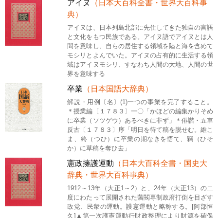
アイヌ
（日本大百科全書・世界大百科事
典）
アイヌは、日本列島北部に先住してきた独自の言語
と文化をもつ民族である。アイヌ語でアイヌとは人
間を意味し、自らの居住する領域を陸と海を含めて
モシリとよんでいた。アイヌの占有的に生活する領
域はアイヌモシリ、すなわち人間の大地、人間の世
界を意味する
卒業
（日本国語大辞典）
解説・用例〔名〕(1)一つの事業を完了すること。
＊授業編〔１７８３〕一〇「かほどの編集かりそめ
に卒業（ソツゲウ）あるべきに非ず」＊俳諧・五車
反古〔１７８３〕序「明日を待て稿を脱せむ。維こ
ま、終（つひ）に卒業の期なきを悟て、竊（ひそ
か）に草稿を奪ひ去」
憲政擁護運動
（日本大百科全書・国史大
辞典・世界大百科事典）
1912～13年（大正1～2）と、24年（大正13）の二
度にわたって展開された藩閥専制政府打倒を目ざす
政党、民衆の運動。護憲運動と略称する。[阿部恒
久]▲第一次護憲運動行財政整理により財源を確保