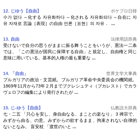
12. じゆう【自由】
ポケプロ日韓
수가 없다 ～化する 자유화하다 ～化される 자유화되다 ～自在に 자
유 자재로 言論［表現］の
自由
언론［표현］의 자유．
...
13. 自由
法律用語辞典
受けないで自分の思うがままに振る舞うことをいうが、憲法一二条
では、「この憲法が国民に保障する
自由
」と規定し、
自由
権と同じ
意味に用いている。基本的人権の最も重要な
...
14. 「自由」
世界文学大事典
ブルガリアの政治・文芸紙。ブルガリア革命中央委員会の機関紙。
1869年11月から73年２月までブクレシュティ（ブカレスト）でカラ
ヴェロフの編集により発行されたが
...
15. じ‐ゆう【自由】
仏教語大辞典
七・二五 「只心を安し、身
自由
なる、まことの楽なり」 3 禅宗で、
みずから由る、の意。みずからの欲するまま、拘束されない自律的
ないとなみ。 盲安杖 「渡世のいと
...