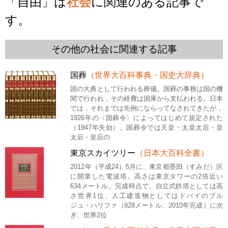
「自由」は
社会
に関連のある記事で
す。
その他の社会に関連する記事
国葬
（世界大百科事典・国史大辞典）
国の大典として行われる葬儀。国葬の事務は国の機
関で行われ，その経費は国庫から支払われる。日本
では，それまでは先例にならってなされてきたが，
1926年の〈国葬令〉によってはじめて規定された
（1947年失効）。国葬令では天皇・太皇太后・皇
太后・皇后の
東京スカイツリー
（日本大百科全書）
2012年（平成24）5月に、東京都墨田（すみだ）区
に開業した電波塔。高さは東京タワーの2倍近い
634メートル。完成時点で、自立式鉄塔としては高
さ世界1位、人工建造物としてはドバイのブル
ジュ・ハリファ（828メートル、2010年完成）に次
ぎ、世界2位