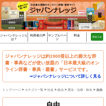
ジャパンナレッジと
利用者の声
サンプルペー
料金
新規入会
は？
ジ
ジャパンナレッジは約1900冊以上の膨大な辞
書・事典などが使い放題の「日本最大級のオン
ライン辞書・事典・叢書」サービスです。
➞ジャパンナレッジについて詳しく見る
>
>
>
>
>
トップページ
カテゴリ一覧
社会
政治
憲法・法律・勅令
自由
自由