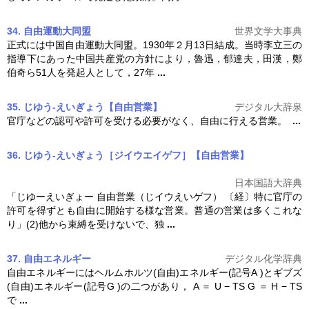
34. 自由運動大同盟
世界文学大事典
正式には中国
自由
運動大同盟。1930年２月13日結成。当時李立三の
指導下にあった中国共産党の方針により，魯迅，郁達夫，田漢，鄭
伯奇ら51人を発起人として，27年
...
35. じゆう‐えいぎょう【自由営業】
デジタル大辞泉
官庁などの認可や許可を受ける必要がなく、
自由
に行える営業。
...
36. じゆう‐えいぎょう［ジイウエイゲフ］【自由営業】
日本国語大辞典
「じゆーえいぎょー
自由
営業（じイウえいゲフ） 〔経〕特に官庁の
許可を得ずとも
自由
に開始する様な営業。普通の営業は多くこれな
り」(2)他から束縛を受けないで、独
...
37. 自由エネルギー
デジタル化学辞典
自由
エネルギーにはヘルムホルツ(
自由
)エネルギー(記号A )とギブズ
(
自由
)エネルギー(記号G )の二つがあり， A ＝ U − TS G ＝ H − TS
で
...