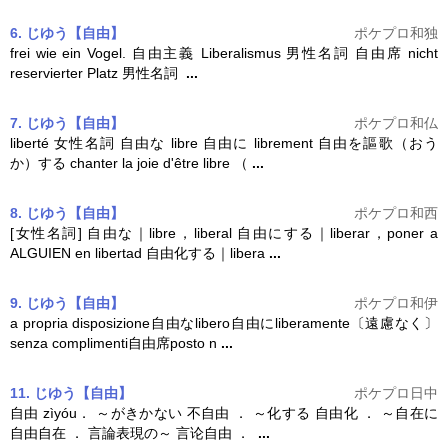
6. じゆう【自由】
ポケプロ和独
frei wie ein Vogel.
自由
主義 Liberalismus 男性名詞
自由
席 nicht
reservierter Platz 男性名詞
...
7. じゆう【自由】
ポケプロ和仏
liberté 女性名詞
自由
な libre
自由
に librement
自由
を謳歌（おう
か）する chanter la joie d'être libre （
...
8. じゆう【自由】
ポケプロ和西
[女性名詞]
自由
な｜libre，liberal
自由
にする｜liberar，poner a
ALGUIEN en libertad
自由
化する｜libera
...
9. じゆう【自由】
ポケプロ和伊
a propria disposizione
自由
なlibero
自由
にliberamente〔遠慮なく〕
senza complimenti
自由
席posto n
...
11. じゆう【自由】
ポケプロ日中
自由
zìyóu． ～がきかない 不
自由
． ～化する
自由
化 ． ～自在に
自由
自在 ． 言論表現の～ 言论
自由
．
...