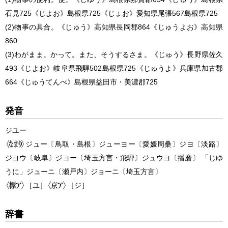
石見
725
《
じよお
》
島根県
725
《
じょお
》
愛知県尾張
567
島根県
725
(2)
物事の具合。
《
じゅう
》
高知県長岡郡
864
《
じゅうよお
》
高知県
860
(3)
わがまま。かって。また、そうするさま。
《
じゅう
》
長野県佐久
493
《
じよお
》
岐阜県飛騨
502
島根県
725
《
じゅうよ
》
兵庫県加古郡
664
《
じゅうてんべ
》
島根県益田市・美濃郡
725
発音
ジユー
ジュー
〔鳥取・島根〕
ジューヨー
〔愛媛周桑〕
ジヨ
〔淡路〕
ジヨウ
〔岐阜〕
ジヨー
〔埼玉方言・飛騨〕
ジュウヨ
〔播磨〕
「じゆ
うに」ジューニ
〔瀬戸内〕
ジョーニ
〔埼玉方言〕
［ユ］
［ジ］
辞書