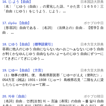
16. じ‐よう【自由】
日本国語大辞典
〔名〕「じゆう（
自由
）」の変化した語。＊かた言〔１６５０〕三
「
自由
（じゆう）をじうよう、じよう」
...
17.
zìyóu
【
自由
】
ポケプロ中日
［形容詞］
自由
である． ［名詞］ （法律上の）
自由
． 【哲学】
自
由
．
...
18. じゆう【自由】［標準語索引］
日本方言大辞典
容易に他人のじゆう:
自由
にならないねへおごへぁなないじゆう:
自由
が利くかなゆんじゆう:
自由
なものいよーものじゆう:
自由
にずつーに
/ てきぎに / てぎにじゆう
...
19. じゆー【自由】［方言］
日本方言大辞典
（1）物事の便利。便。 島根県那賀郡「じゆーがええ（便利だ）」
054方言（雑誌）1931～1938《じゅー》 島根県石見「二階を人に貸
したらじゅーがわりゅーて困
...
20.
자유
〔
自由
〕
ポケプロ韓日
［名詞］
自由
． 언론[표현] 의 ～ 言論［表現］の
自由
～를 잃다
自由
を失う． 자유-로이［副詞］
自由
に． 무엇이든지 ～ 할 수 있다． 何