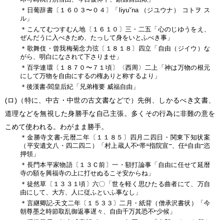
＊日葡辞書〔１６０３〜０４〕「Iiyu
na （ジユウナ） コトヲ ス
ル」
＊こんてむつすむん地〔１６１０〕三・二五「心のじゆうをえ、
ぜんだうに入べきため、たっして身をいとふべき事」
＊歌舞伎・曾我梅菊念力弦〔１８１８〕四立「自由（ジイウ）な
がら、明白になされて下さりませ」
＊百学連環〔１８７０〜７１頃〕〈西周〉二上「神は万物の根元
にして万物を自由にするの権ありと称するより」
＊後漢書‐閻皇后紀「兄弟権要 威福自由」
(ロ)
（特に、中古・中世の古文書などで）先例、しかるべき文書、
道理などを無視した身勝手な自己主張。多くその行為に非難の意を
こめて使われる。わがまま勝手。
＊金勝寺文書‐元暦二年〔１１８５〕四月二四日・関東下知状案
（平安遺文八・四二四二）「村上蔵人不
帯
指院宣
、任
自由
恣
押領」
＊長門本平家物語〔１３Ｃ前〕一・額打論事「自由に任せて延暦
寺の額を興福寺の上に打せぬるこそ安からね」
＊徒然草〔１３３１頃〕六〇「世を軽く思ひたる曲者にて、万自
由にして、大方、人に従ふといふ事なし」
＊言継卿記‐天文二年〔１５３３〕二月・紙背（僧承沢書状）「今
朝尊墨之時節取乱御返事遅々、自由千万其恐不
少候」