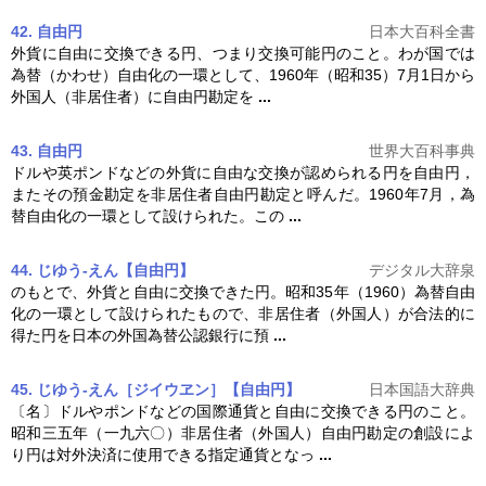
42. 自由円
日本大百科全書
外貨に
自由
に交換できる円、つまり交換可能円のこと。わが国では
為替（かわせ）
自由
化の一環として、1960年（昭和35）7月1日から
外国人（非居住者）に
自由
円勘定を
...
43. 自由円
世界大百科事典
ドルや英ポンドなどの外貨に
自由
な交換が認められる円を
自由
円，
またその預金勘定を非居住者
自由
円勘定と呼んだ。1960年7月，為
替
自由
化の一環として設けられた。この
...
44. じゆう‐えん【自由円】
デジタル大辞泉
のもとで、外貨と
自由
に交換できた円。昭和35年（1960）為替
自由
化の一環として設けられたもので、非居住者（外国人）が合法的に
得た円を日本の外国為替公認銀行に預
...
45. じゆう‐えん［ジイウヱン］【自由円】
日本国語大辞典
〔名〕ドルやポンドなどの国際通貨と
自由
に交換できる円のこと。
昭和三五年（一九六〇）非居住者（外国人）
自由
円勘定の創設によ
り円は対外決済に使用できる指定通貨となっ
...