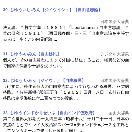
30. じゆういし‐ろん［ジイウイシ：］【自由意志論】
日本国語大辞典
決定論。＊哲学字彙〔１８８１〕「Libertarianism
自由
意志論」＊
善の研究〔１９１１〕〈西田幾多郎〉三・三「
自由
意志論を主張す
る人は、多くこの内界経験
...
31. じゆう‐いみん【自由移民】
デジタル大辞泉
個人が、その
自由
意志によって外国に移住すること。経費などの面
で国家の保護や干渉を受けない。
...
32. じゆう‐いみん［ジイウ：］【自由移民】
日本国語大辞典
うけずに、移住者個人の
自由
意志によって行なわれる移民。
契約
移民。＊時事新報‐明治三五年〔１９０２〕四月一八日「布哇行
自由
移民は定期郵船に付二百名づつの渡航
...
33. じゆうインドかりせいふ【自由インド仮政府】
国史大辞典
第二次世界大戦期の一九四三年（昭和十八）十月二十一日、日本の
支援のもとでインド人政治家スバース=チャンドラ=ボースを主席と
してシンガポールで発足した政府。同月
...