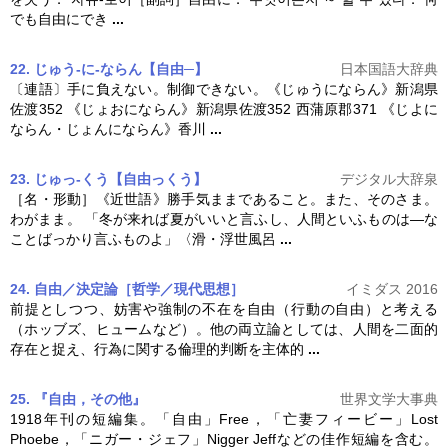
でも
自由
にでき
...
22. じゅう‐に‐ならん【自由─】
日本国語大辞典
〔連語〕手に負えない。制御できない。《じゅうにならん》新潟県
佐渡352 《じょおにならん》新潟県佐渡352 西蒲原郡371 《じよに
ならん・じょんにならん》香川
...
23. じゅっ‐くう【自由っくう】
デジタル大辞泉
［名・形動］《近世語》勝手気ままであること。また、そのさま。
わがまま。 「冬が来れば夏がいいと言ふし、人間といふものは―な
ことばっかり言ふものよ」〈滑・浮世風呂
...
24. 自由／決定論［哲学／現代思想］
イミダス 2016
前提としつつ、妨害や強制の不在を
自由
（行動の
自由
）と考える
（ホッブズ、ヒュームなど）。他の両立論としては、人間を二面的
存在と捉え、行為に関する倫理的判断を主体的
...
25. 『自由，その他』
世界文学大事典
1918年刊の短編集。「
自由
」Free，「亡妻フィービー」Lost
Phoebe，「ニガー・ジェフ」Nigger Jeffなどの佳作短編を含む。