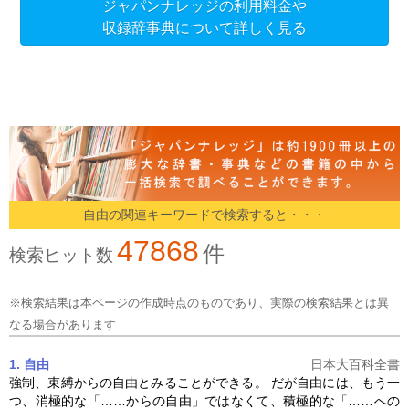
ジャパンナレッジの利用料金や
収録辞事典について詳しく見る
自由の関連キーワードで検索すると・・・
47868
件
検索ヒット数
※検索結果は本ページの作成時点のものであり、実際の検索結果とは異
なる場合があります
1. 自由
日本大百科全書
強制、束縛からの
自由
とみることができる。 だが
自由
には、もう一
つ、消極的な「……からの
自由
」ではなくて、積極的な「……への