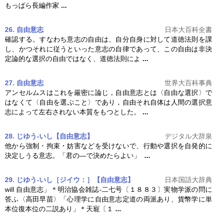
もっぱら長編作家
...
26. 自由意志
日本大百科全書
確認する。すなわち意志の
自由
は、自分自身に対して道徳法則を課
し、かつそれに従うといった意志の自律であって、この
自由
は非決
定論的な選択の
自由
ではなく、道徳法則によ
...
27. 自由意志
世界大百科事典
アンセルムスはこれを厳密に論じ，
自由
意志とは〈
自由
な選択〉で
はなくて〈
自由
を選ぶこと〉であり，
自由
それ自体は人間の選択意
志によって左右されない本質をもつとした。
...
28. じゆう‐いし【自由意志】
デジタル大辞泉
他から強制・拘束・妨害などを受けないで、行動や選択を自発的に
決定しうる意志。「君の―で決めたらよい」
...
29. じゆう‐いし［ジイウ：］【自由意志】
日本国語大辞典
will
自由
意志」＊明治協会雑誌‐二七号〔１８８３〕実物学派の問に
答ふ〈高田早苗〉「心理学に
自由
意志定道の両派あり、貨幣学に単
本位復本位の二説あり」＊天寵〔１
...