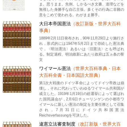
ま。思うまま。先例、しかるべき文書、道理などを
無視した身勝手な自己主張。多くその行為に非難の
意をこめて使われる。わがまま勝手。
大日本帝国憲法
（改訂新版・世界大百科
事典）
1889年2月11日発布され，90年11月29日より施行さ
れ，形式的には1947年5月2日まで存続した憲法典
で，〈明治憲法〉あるいは〈旧憲法〉とも呼ばれ
る。制定過程、明治維新にあたり政府は五ヵ条の誓
文
ワイマール憲法
（世界大百科事典・日本
大百科全書・日本国語大辞典）
第1次大戦後のドイツ革命によってドイツ帝政は崩
壊し，それに代わっていわゆるワイマール共和国が
成立した。1919年1月19日の総選挙によって選ばれ
た国民議会が，2月6日チューリンゲンの小都市ワ
イマールに新しい憲法の制定を主要任務として召集
され，7月31日にドイツ共和国憲法
Reichsverfassungを可決した。
違憲立法審査制度
（改訂新版・世界大百