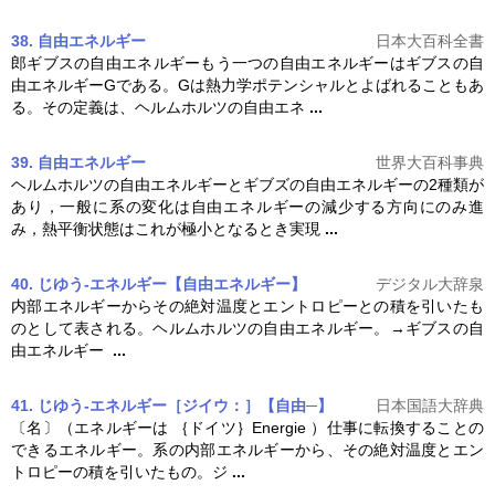
38. 自由エネルギー
日本大百科全書
郎ギブスの
自由
エネルギーもう一つの
自由
エネルギーはギブスの
自
由
エネルギーGである。Gは熱力学ポテンシャルとよばれることもあ
る。その定義は、ヘルムホルツの
自由
エネ
...
39. 自由エネルギー
世界大百科事典
ヘルムホルツの
自由
エネルギーとギブズの
自由
エネルギーの2種類が
あり，一般に系の変化は
自由
エネルギーの減少する方向にのみ進
み，熱平衡状態はこれが極小となるとき実現
...
40. じゆう‐エネルギー【自由エネルギー】
デジタル大辞泉
内部エネルギーからその絶対温度とエントロピーとの積を引いたも
のとして表される。ヘルムホルツの
自由
エネルギー。→ギブスの
自
由
エネルギー
...
41. じゆう‐エネルギー［ジイウ：］【自由─】
日本国語大辞典
〔名〕（エネルギーは ｛ドイツ｝Energie ）仕事に転換することの
できるエネルギー。系の内部エネルギーから、その絶対温度とエン
トロピーの積を引いたもの。ジ
...