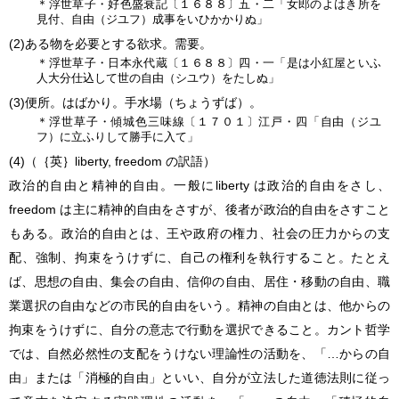
＊浮世草子・好色盛衰記〔１６８８〕五・二「女郎のよはき所を
見付、自由（ジユフ）成事をいひかかりぬ」
(2)
ある物を必要とする欲求。需要。
＊浮世草子・日本永代蔵〔１６８８〕四・一「是は小紅屋といふ
人大分仕込して世の自由（シユウ）をたしぬ」
(3)
便所。はばかり。手水場（ちょうずば）。
＊浮世草子・傾城色三味線〔１７０１〕江戸・四「自由（ジユ
フ）に立ふりして勝手に入て」
(4)
（
｛英｝
liberty, freedom の訳語）
政治的自由と精神的自由。一般にliberty は政治的自由をさし、
freedom は主に精神的自由をさすが、後者が政治的自由をさすこと
もある。政治的自由とは、王や政府の権力、社会の圧力からの支
配、強制、拘束をうけずに、自己の権利を執行すること。たとえ
ば、思想の自由、集会の自由、信仰の自由、居住・移動の自由、職
業選択の自由などの市民的自由をいう。精神の自由とは、他からの
拘束をうけずに、自分の意志で行動を選択できること。カント哲学
では、自然必然性の支配をうけない理論性の活動を、「…からの自
由」または「消極的自由」といい、自分が立法した道徳法則に従っ