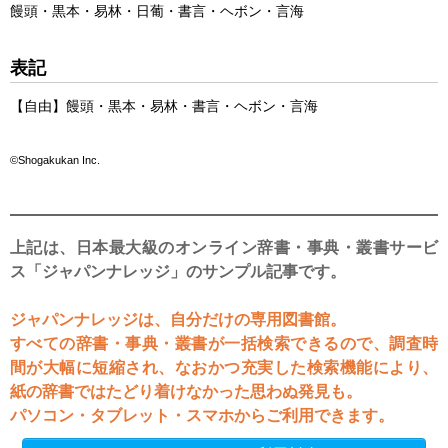
饅頭・黒本・易林・日葡・書言・ヘボン・言海
表記
【
自由
】
饅頭
・
黒本
・
易林
・
書言
・
ヘボン
・
言海
©Shogakukan Inc.
上記は、日本最大級のオンライン辞書・事典・叢書サービ
ス「ジャパンナレッジ」のサンプル記事です。
ジャパンナレッジは、自分だけの専用図書館。
すべての辞書・事典・叢書が一括検索できるので、調査時
間が大幅に短縮され、なおかつ充実した検索機能により、
紙の辞書ではたどり着けなかった思わぬ発見も。
パソコン・タブレット・スマホからご利用できます。