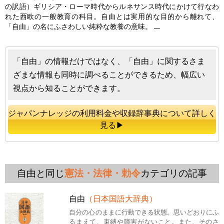
の訳語）ギリシア・ローマ時代からルネサンス時代にかけて行なわ
れた西欧の一般教育の科目。
自由
とは実用的な目的から離れて、
「
自由
」の名にふさわしい純粋な教養の意味。
...
「自由」の情報だけではなく、「自由」に関するさま
ざまな情報も同時に調べることができるため、幅広い
視点から知ることができます。
ジャパンナレッジの利用料金や収録辞事典について詳しく
見る▶
自由と同じ
憲法・法律・勅令
カテゴリの記事
自由
（日本国語大辞典）
自分の心のままに行動できる状態。思いどおりにふ
るまえて、束縛や障害がないこと。また、そのさ