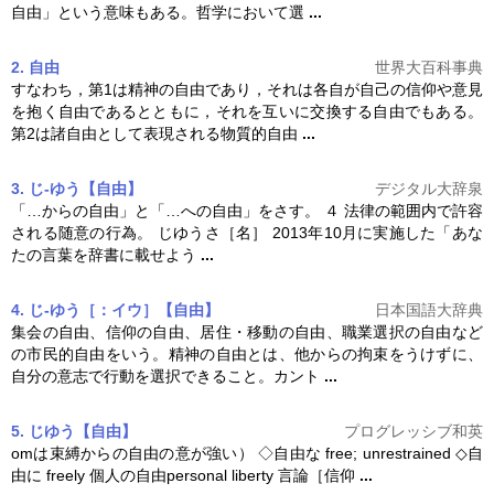
自由
」という意味もある。哲学において選
...
2. 自由
世界大百科事典
すなわち，第1は精神の
自由
であり，それは各自が自己の信仰や意見
を抱く
自由
であるとともに，それを互いに交換する
自由
でもある。
第2は諸
自由
として表現される物質的
自由
...
3. じ‐ゆう【自由】
デジタル大辞泉
「…からの
自由
」と「…への
自由
」をさす。 ４ 法律の範囲内で許容
される随意の行為。 じゆうさ［名］ 2013年10月に実施した「あな
たの言葉を辞書に載せよう
...
4. じ‐ゆう［：イウ］【自由】
日本国語大辞典
集会の自由、信仰の
自由
、居住・移動の
自由
、職業選択の
自由
など
の市民的
自由
をいう。精神の
自由
とは、他からの拘束をうけずに、
自分の意志で行動を選択できること。カント
...
5. じゆう【自由】
プログレッシブ和英
omは束縛からの
自由
の意が強い） ◇
自由
な free; unrestrained ◇
自
由
に freely 個人の
自由
personal liberty 言論［信仰
...