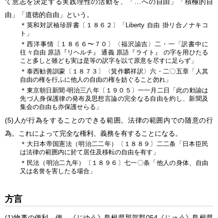
て意志を決定する実践理性の活動を、「…への自由」「積極的自
由」「道徳的自由」という。
＊英和対訳袖珍辞書〔１８６２〕「Liberty 自由 掛リ合ノナキコ
ト」
＊西洋事情〔１８６６〜７０〕〈福沢諭吉〉二・一「訳書中に
往々自由 原語『リヘルチ』 通義 原語『ライト』 の字を用ひたる
こと多しと雖ども実は是等の訳字を以て原意を尽すに足らず」
＊泰西勧善訓蒙〔１８７３〕〈箕作麟祥訳〉六・二〇五章「人其
自由の権を行ふに他人の自由の権を妨ぐること勿れ」
＊東京朝日新聞‐明治三八年〔１９０５〕一一月二日「此の勅諭は
先づ人身保護律の発布及思想言論の完全なる自由を約し、新聞及
集会の自由も亦保護せらる」
(5)
人が行為をすることのできる範囲。法律の範囲内での随意の行
為。これによって完全な権利、義務を有することになる。
＊大日本帝国憲法（明治二二年）〔１８８９〕二二条「日本臣民
は法律の範囲内に於て居住及移転の自由を有す」
＊民法（明治二九年）〔１８９６〕七一〇条「他人の身体、自由
又は名誉を害したる場合」
方言
(1)
物事の便利。便。
《
じゆう
》
島根県那賀郡
054
《
じゅう
》
島根県