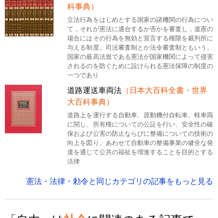
科事典）
立法行為をはじめとする国家の諸機関の行為につい
て，それが憲法に適合するか否かを審査し，違憲の
場合にはその行為を無効と宣言する権限を裁判所に
与える制度。司法審査制とか法令審査制ともいう。
国家の最高法規である憲法が国家機関によって侵害
されるのを防ぐために設けられる憲法保障の制度の
一つであり
道路運送車両法
（日本大百科全書・世界
大百科事典）
道路上を運行する自動車、原動機付自転車、軽車両
に関し、所有権についての公証を行い、安全性の確
保および公害の防止ならびに整備についての技術の
向上を図り、あわせて自動車の整備事業の健全な発
達を通じて公共の福祉を増進することを目的とする
法律
憲法・法律・勅令と同じカテゴリの記事をもっと見る