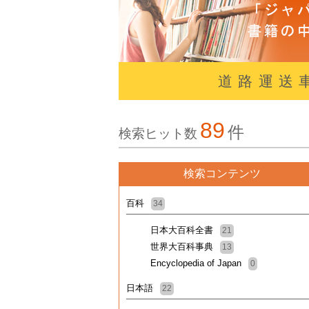
道路運送
89
件
検索ヒット数
検索コンテンツ
百科
34
日本大百科全書
21
世界大百科事典
13
Encyclopedia of Japan
0
日本語
22