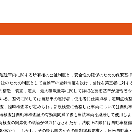
運送車両に関する所有権の公証制度と，安全性の確保のための保安基
の公証のための制度として自動車の登録制度を設け，登録を第三者に対す
の構造，装置，定員，最大積載量等に関して詳細な技術基準が運輸省
いる。整備に関しては自動車の運行者，使用者に仕業点検，定期点検
査，臨時検査等が定められ，新規検査に合格した車両については自動
続検査は自動車検査証の有効期間満了後も当該車両を継続して使用しよう
両検査の簡素化の議論が強力になされたが，法改正の際には自動車整
983改正）。しかし，その後も国内からの規制緩和要求と，日米自動車