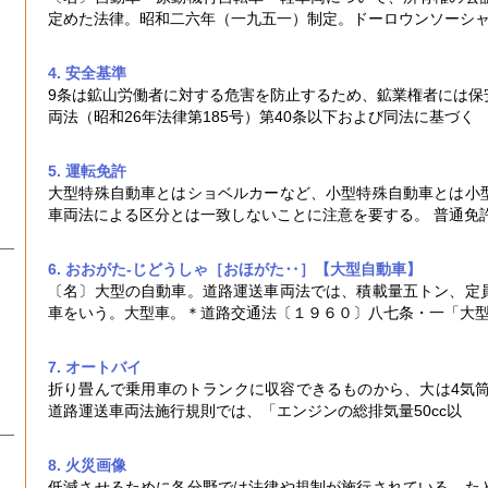
定めた法律。昭和二六年（一九五一）制定。ドーロウンソーシ
4. 安全基準
9条は鉱山労働者に対する危害を防止するため、鉱業権者には保
両法
（昭和26年法律第185号）第40条以下および同法に基づく
5. 運転免許
大型特殊自動車とはショベルカーなど、小型特殊自動車とは小
車両法
による区分とは一致しないことに注意を要する。 普通免
6. おおがた‐じどうしゃ［おほがた‥］【大型自動車】
〔名〕大型の自動車。
道路運送車両法
では、積載量五トン、定
車をいう。大型車。＊道路交通法〔１９６０〕八七条・一「大
7. オートバイ
折り畳んで乗用車のトランクに収容できるものから、大は4気筒1
道路運送車両法
施行規則では、「エンジンの総排気量50cc以
8. 火災
画像
低減させるために各分野では法律や規制が施行されている。た