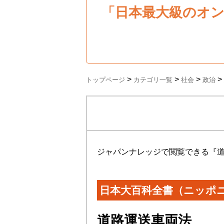
「日本最大級のオ
>
>
>
>
トップページ
カテゴリ一覧
社会
政治
ジャパンナレッジで閲覧できる『
日本大百科全書（ニッポ
道路運送車両法