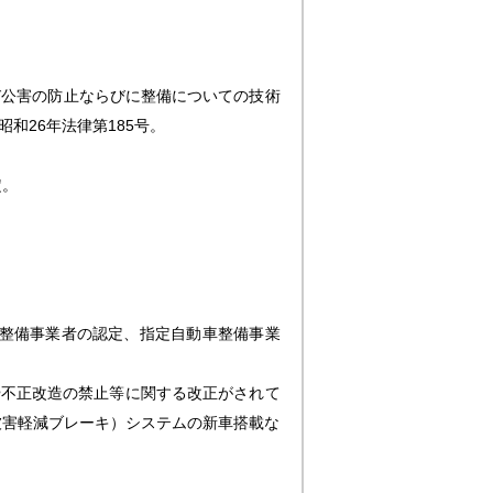
び公害の防止ならびに整備についての技術
和26年法律第185号。
定。
車整備事業者の認定、指定自動車整備事業
や不正改造の禁止等に関する改正がされて
突被害軽減ブレーキ）システムの新車搭載な