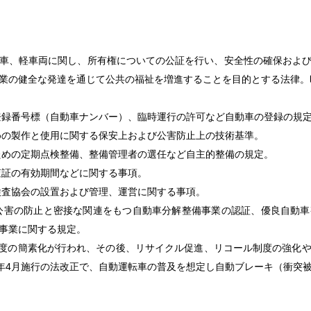
車、軽車両に関し、所有権についての公証を行い、安全性の確保およ
業の健全な発達を通じて公共の福祉を増進することを目的とする法律。昭
車登録番号標（自動車ナンバー）、臨時運行の許可など自動車の登録の規
ための製作と使用に関する保安上および公害防止上の技術基準。
るための定期点検整備、整備管理者の選任など自主的整備の規定。
査証の有効期間などに関する事項。
車検査協会の設置および管理、運営に関する事項。
び公害の防止と密接な関連をもつ自動車分解整備事業の認証、優良自動
事業に関する規定。
検制度の簡素化が行われ、その後、リサイクル促進、リコール制度の強化
020年4月施行の法改正で、自動運転車の普及を想定し自動ブレーキ（衝