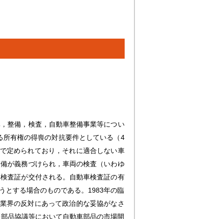
準，整備，検査，自動車整備事業等につい
る所有権の得喪の対抗要件としている（4
令で定められており，それに適合しない車
整備が義務づけられ，車両の検査（いわゆ
車検査証が交付される。自動車検査証の有
とする場合のものである。1983年の臨
備業界の反対にあって政治的な妥協がなさ
・部品協議等において自動車部品の市場開