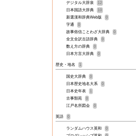
デジタル大辞泉
12
日本国語大辞典
10
新選漢和辞典Web版
0
字通
0
故事俗信ことわざ大辞典
0
全文全訳古語辞典
0
数え方の辞典
0
日本方言大辞典
0
歴史・地名
1
国史大辞典
0
日本歴史地名大系
0
日本史年表
1
古事類苑
0
江戸名所図会
0
英語
0
ランダムハウス英和
0
プログレッシブ英和
0