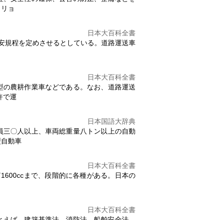
ャリョ
日本大百科全書
安規程を定めさせるとしている。
道路運送車
日本大百科全書
型の農耕作業車などである。なお、
道路運送
許で運
日本国語大辞典
員三〇人以上、車両総重量八トン以上の自動
型自動車
日本大百科全書
600ccまで、段階的に各種がある。日本の
日本大百科全書
とえば、建築基準法、消防法、船舶安全法、