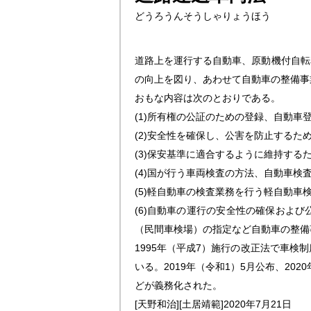
どうろうんそうしゃりょうほう
道路上を運行する自動車、原動機付自転
の向上を図り、あわせて自動車の整備事
おもな内容は次のとおりである。
(1)所有権の公証のための登録、自動
(2)安全性を確保し、公害を防止する
(3)保安基準に適合するように維持す
(4)国が行う車両検査の方法、自動車検
(5)軽自動車の検査業務を行う軽自動
(6)自動車の運行の安全性の確保およ
（民間車検場）の指定など自動車の整備
1995年（平成7）施行の改正法で車
いる。2019年（令和1）5月公布、2
どが義務化された。
[天野和治]
[土居靖範]
2020年7月21日