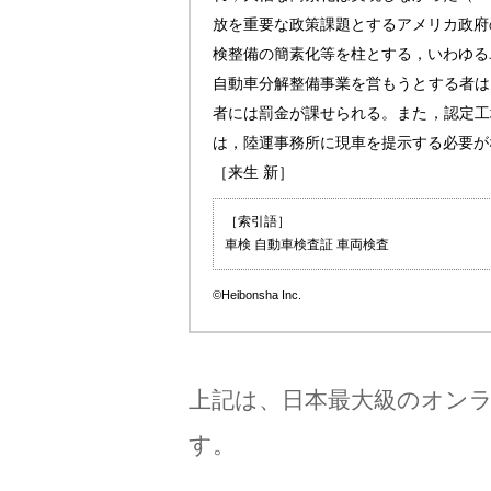
放を重要な政策課題とするアメリカ政府
検整備の簡素化等を柱とする，いわゆる
自動車分解整備事業を営もうとする者は
者には罰金が課せられる。また，認定工
は，陸運事務所に現車を提示する必要が
［来生 新］
［索引語］
車検 自動車検査証 車両検査
©Heibonsha Inc.
上記は、日本最大級のオン
す。