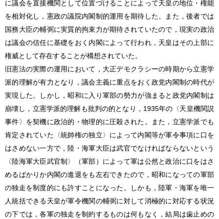
に議会を直接機関として位置づけることによって天皇の地位・権能
を相対化し，憲政の議院内閣制的運用を期待した。また，後者では
国務大臣の輔弼に実質的拘束力が期待されていたので，現実の政治
は議会の信任に基礎をおく内閣によって行われ，天皇はその上部に
権威として存在することが構想されていた。
旧憲法の実際の運用において，大正デモクラシーの時期から立憲学
派的理解が有力となり，議会主義に重点をおく政党内閣制の時代が
実現した。しかし，昭和に入り軍部の勢力が強まると政党内閣制は
崩壊し，立憲学派的理解も批判の的となり，1935年の〈天皇機関説
事件〉を契機に政治的・物理的に圧殺された。また，立憲学派でも
肯定されていた〈統帥権の独立〉によって内閣等が軍令事項に口を
はさめない一方で，陸・海軍大臣は武官でなければならないという
〈陸海軍大臣武官制〉（軍部）によって軍は公然と政治に口をはさ
めるばかりか内閣の進退をも左右できたので，昭和になっての軍部
の独走を制度的にも許すことになった。しかも，陸軍・海軍を唯一
人統括できる天皇が軍令機関の輔弼に対して消極的に対応する状況
の下では，各軍の独走を制約するものは何もなく，結局は歯止めの