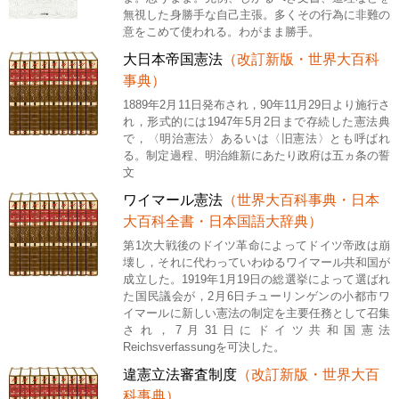
無視した身勝手な自己主張。多くその行為に非難の
意をこめて使われる。わがまま勝手。
大日本帝国憲法
（改訂新版・世界大百科
事典）
1889年2月11日発布され，90年11月29日より施行さ
れ，形式的には1947年5月2日まで存続した憲法典
で，〈明治憲法〉あるいは〈旧憲法〉とも呼ばれ
る。制定過程、明治維新にあたり政府は五ヵ条の誓
文
ワイマール憲法
（世界大百科事典・日本
大百科全書・日本国語大辞典）
第1次大戦後のドイツ革命によってドイツ帝政は崩
壊し，それに代わっていわゆるワイマール共和国が
成立した。1919年1月19日の総選挙によって選ばれ
た国民議会が，2月6日チューリンゲンの小都市ワ
イマールに新しい憲法の制定を主要任務として召集
され，7月31日にドイツ共和国憲法
Reichsverfassungを可決した。
違憲立法審査制度
（改訂新版・世界大百
科事典）