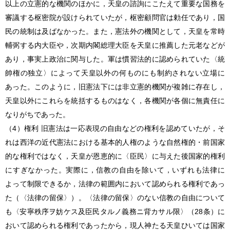
以上の立憲的な機関のほかに，天皇の諮詢にこたえて重要な国務を
審議する枢密院が設けられていたが，枢密顧問官は勅任であり，国
民の統制は及ばなかった。また，憲法外の機関として，天皇を常時
輔弼する内大臣や，次期内閣総理大臣を天皇に推薦した元老などが
あり，事実上政治に関与した。軍は慣習法的に認められていた〈統
帥権の独立〉によって天皇以外の何ものにも制約されない立場に
あった。このように，旧憲法下には非立憲的機関が複雑に存在し，
天皇以外にこれらを統括するものはなく，各機関が各個に無責任に
なりがちであった。
（4）権利 旧憲法は一応表現の自由などの権利を認めていたが，そ
れは西洋の近代憲法における基本的人権のような自然権的・前国家
的な権利ではなく，天皇が恩恵的に〈臣民〉に与えた後国家的権利
にすぎなかった。実際に，信教の自由を除いて，いずれも法律に
よって制限できるか，法律の範囲内において認められる権利であっ
た（〈法律の留保〉）。〈法律の留保〉のない信教の自由について
も〈安寧秩序ヲ妨ケス及臣民タルノ義務ニ背カサル限〉（28条）に
おいて認められる権利であったから，現人神たる天皇ひいては国家