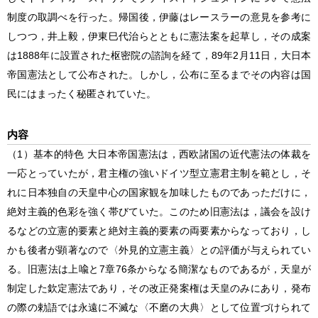
制度の取調べを行った。帰国後，伊藤はレースラーの意見を参考に
しつつ，井上毅，伊東巳代治らとともに憲法案を起草し，その成案
は1888年に設置された枢密院の諮詢を経て，89年2月11日，大日本
帝国憲法として公布された。しかし，公布に至るまでその内容は国
民にはまったく秘匿されていた。
内容
（1）基本的特色 大日本帝国憲法は，西欧諸国の近代憲法の体裁を
一応とっていたが，君主権の強いドイツ型立憲君主制を範とし，そ
れに日本独自の天皇中心の国家観を加味したものであっただけに，
絶対主義的色彩を強く帯びていた。このため旧憲法は，議会を設け
るなどの立憲的要素と絶対主義的要素の両要素からなっており，し
かも後者が顕著なので〈外見的立憲主義〉との評価が与えられてい
る。旧憲法は上喩と7章76条からなる簡潔なものであるが，天皇が
制定した欽定憲法であり，その改正発案権は天皇のみにあり，発布
の際の勅語では永遠に不滅な〈不磨の大典〉として位置づけられて