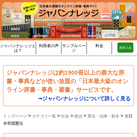
ジャパンナレッジと
利用者の声
サンプルペー
料金
新規入会
は？
ジ
ジャパンナレッジは約1900冊以上の膨大な辞
書・事典などが使い放題の「日本最大級のオン
ライン辞書・事典・叢書」サービスです。
➞ジャパンナレッジについて詳しく見る
>
>
>
>
>
トップページ
カテゴリ一覧
社会
政治
憲法・法律・勅令
大日
本帝国憲法