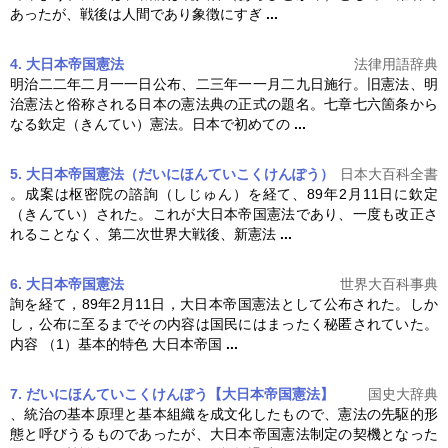
あったが、戦後は人間であり象徴にすぎ
...
4. 大日本帝国憲法
法律用語辞典
明治二二年二月一一日公布、二三年一一月二九日施行。旧憲法、明
治憲法と俗称される日本の憲法典の正式の題名。七章七六箇条から
なる欽定（きんてい）憲法。日本で初めての
...
5. 大日本帝国憲法（だいにほんていこくけんぽう）
日本大百科全書
。成案は枢密院の諮詢（しじゅん）を経て、89年2月11日に欽定
（きんてい）された。これが
大日本帝国憲法
であり、一度も改正さ
れることなく、第二次世界大戦後、新憲法
...
6. 大日本帝国憲法
世界大百科事典
詢を経て，89年2月11日，
大日本帝国憲法
として公布された。しか
し，公布に至るまでその内容は国民にはまったく秘匿されていた。
内容 （1）基本的特色 大日本帝国
...
7. だいにほんていこくけんぽう【大日本帝国憲法】
国史大辞典
、統治の基本原理と基本組織を成文化したもので、憲法の先駆的形
態と呼びうるものであったが、
大日本帝国憲法
制定の契機となった