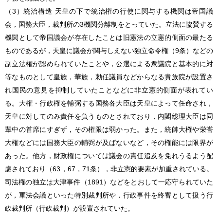
（3）統治構造 天皇の下で統治権の行使に関与する機関は帝国議
会，国務大臣，裁判所の3機関分離制をとっていた。立法に協賛する
機関として帝国議会が存在したことは旧憲法の立憲的側面の最たる
ものであるが，天皇に議会が関与しえない独立命令権（9条）などの
副立法権が認められていたことや，公選による衆議院と基本的に対
等なものとして皇族，華族，勅任議員などからなる貴族院が設置さ
れ国民の意見を抑制していたことなどに非立憲的側面が表れてい
る。大権・行政権を輔弼する国務各大臣は天皇によって任命され，
天皇に対してのみ責任を負うものとされており，内閣総理大臣は同
輩中の首席にすぎず，その権限は弱かった。また，統帥大権や栄誉
大権などには国務大臣の輔弼が及ばないなど，その権能には限界が
あった。他方，財政権については議会の責任追及を免れうるよう配
慮されており（63，67，71条），非立憲的要素が加重されている。
司法権の独立は大津事件（1891）などをとおして一応守られていた
が，軍法会議といった特別裁判所や，行政事件を終審として扱う行
政裁判所（行政裁判）が設置されていた。