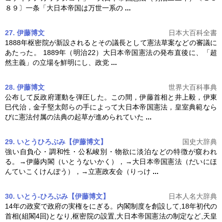
８９〕一条「大日本帝国は万世一系の
...
27. 伊藤博文
日本大百科全書
1888年枢密院が新設されるとその議長として憲法草案などの審議に
あたった。 1889年（明治22）
大日本帝国憲法
の発布直後に、「超
然主義」の立場を鮮明にし、政党
...
28. 伊藤博文
世界大百科事典
公布して反政府運動を弾圧した。この間，伊藤首相と井上毅，伊東
巳代治，金子堅太郎らの手によって
大日本帝国憲法
，皇室典範なら
びに憲法付属の法典の起草が進められていた
...
29. いとうひろぶみ【伊藤博文】
国史大辞典
強い自負心・調和性・公私峻別・物欲に淡泊などの特徴が窺われ
る。→伊藤内閣（いとうないかく），→
大日本帝国憲法
（だいにほ
んていこくけんぽう），→立憲政友会（りっけ
...
30. いとう-ひろぶみ【伊藤博文】
日本人名大辞典
14年の政変で政府の実権をにぎる。内閣制度を創設して,18年初代の
首相(組閣4回)となり,枢密院の設置,
大日本帝国憲法
の制定など,天皇