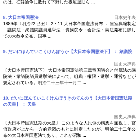
のは、征韓論争に敗れて下野した板垣退助ら
...
8. 大日本帝国憲法
日本史年表
1889年〈明治22 己丑〉 2・11
大日本帝国憲法
発布 ． 皇室典範制定
．議院法・衆議院議員選挙法・貴族院令・会計法・憲法発布に際し
ての大赦令公布、国事
...
9. だいにほんていこくけんぽうか【大日本帝国憲法下】 ： 衆議院
国史大辞典
〔
大日本帝国憲法
下〕
大日本帝国憲法
第三章帝国議会と付属法の議
院法・衆議院議員選挙法によって、組織・権限・選挙・運営などが
規定されている。明治二十三年十一月二
...
10. だいにほんていこくけんぽうきのてんのう【大日本帝国憲法期
の天皇】 ： 天皇
国史大辞典
〔
大日本帝国憲法
期の天皇〕 このような人民側の構想を無視し、官
僚政府が上から一方的意図のもとに制定したのが、明治二十二年公
布の
大日本帝国憲法
であり、これが昭和
...