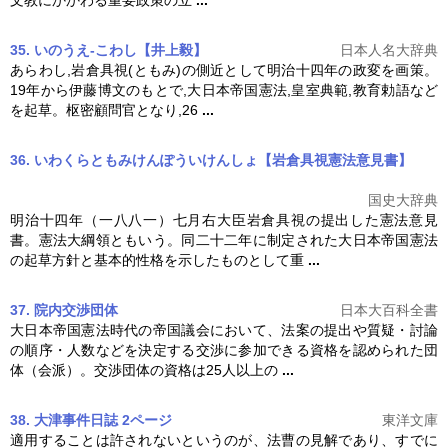
35. いのうえ-こわし【井上毅】
日本人名大辞典
あらわし,岩倉具視(ともみ)の側近として明治十四年の政変を画策。
19年から伊藤博文のもとで,
大日本帝国憲法
,皇室典範,教育勅語など
を起草。枢密顧問官となり,26
...
36. いわくらともみけんぽういけんしょ【岩倉具視憲法意見書】
国史大辞典
明治十四年（一八八一）七月右大臣岩倉具視の提出した憲法意見
書。憲法大綱領ともいう。同二十二年に制定された
大日本帝国憲法
の起草方針と基本的性格を示したものとして重
...
37. 院内交渉団体
日本大百科全書
大日本帝国憲法
時代の帝国議会において、法案の提出や質疑・討論
の順序・人数などを決定する交渉に参加できる資格を認められた団
体（会派）。交渉団体の資格は25人以上の
...
38. 大津事件日誌 2ページ
東洋文庫
適用することは許されないというのが、法曹の見解であり、すでに