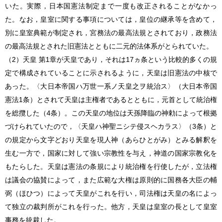
いた。実際，日本国憲法制定まで一度も改正されることがなかっ
た。なお，皇室に関する事項については，皇位の継承等を含めて，
別に皇室典範が制定され，宮務法の最高法規とされており，政務法
の最高法規とされた旧憲法とともに二元的法体系がとられていた。
（2）天皇 第1章が天皇であり，それは17ヵ条という比較的多くの規
定で構成されていることに示されるように，天皇は旧憲法の中核で
あった。〈大日本帝国ハ万世一系ノ天皇之ヲ統治ス〉（大日本帝国
憲法1条）とされて天皇は主権者であるとともに，元首として統治権
を総攬した（4条）。この天皇の地位は天孫降臨の神勅によって根拠
づけられていたので，〈天皇ハ神聖ニシテ侵スヘカラス〉（3条）と
の規定から文字どおり天皇を現人神（あらひとがみ）とみる解釈を
生む一方で，国家に対して強い宗教性を与え，神道の国家宗教化を
もたらした。天皇は憲法の条規により統治権を行使したが，立法権
は議会の協賛によって，また広範な大権は原則的に国務各大臣の輔
弼（ほひつ）によって天皇がこれを行い，司法権は天皇の名によっ
て独立の裁判所がこれを行った。他方，天皇は皇室の長として皇室
事務を統裁した。