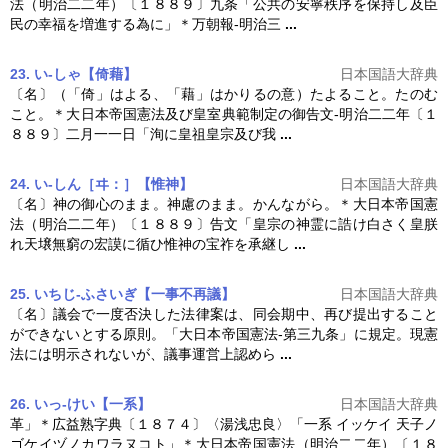
法
（明治二二年）〔１８８９〕九条「公共の安寧秩序を保持し及臣
民の幸福を増進する為に」＊万朝報‐明治三
...
23. い‐しゃ【倚藉】
日本国語大辞典
〔名〕（「倚」はよる、「藉」はかりるの意）たよること。たのむ
こと。＊
大日本帝国憲法
及び皇室典範制定の御告文‐明治二二年〔１
８８９〕二月一一日「洵に皇祖皇宗及び我
...
24. い‐しん［ヰ：］【惟神】
日本国語大辞典
〔名〕神の御心のまま。神慮のまま。かんながら。＊
大日本帝国憲
法
（明治二二年）〔１８８９〕告文「皇宗の神霊に誥け白さく皇朕
れ天壌無窮の宏謨に循ひ惟神の宝祚を承継し
...
25. いちじ‐ふさいぎ【一事不再議】
日本国語大辞典
〔名〕議会で一度否決した法律案は、同会期中、再び提出すること
ができないとする原則。「
大日本帝国憲法
‐第三九条」に規定。現憲
法には明示されないが、議事運営上認めら
...
26. いっ‐けい【一系】
日本国語大辞典
革」＊広益熟字典〔１８７４〕〈湯浅忠良〉「一系 イッケイ 天子ノ
ゴケイヅノカワラヌコト」＊
大日本帝国憲法
（明治二二年）〔１８