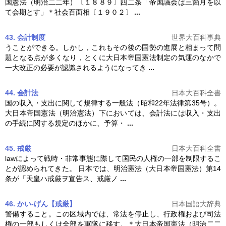
国憲法
（明治二二年）〔１８８９〕四二条「帝国議会は三箇月を以
て会期とす」＊社会百面相〔１９０２〕
...
43. 会計制度
世界大百科事典
うことができる。しかし，これもその後の国勢の進展と相まって問
題となる点が多くなり，とくに
大日本帝国憲法
制定の気運のなかで
一大改正の必要が認識されるようになってき
...
44. 会計法
日本大百科全書
国の収入・支出に関して規律する一般法（昭和22年法律第35号）。
大日本帝国憲法
（明治憲法）下においては、会計法には収入・支出
の手続に関する規定のほかに、予算・
...
45. 戒厳
日本大百科全書
lawによって戦時・非常事態に際して国民の人権の一部を制限するこ
とが認められてきた。 日本では、明治憲法（
大日本帝国憲法
）第14
条が「天皇ハ戒厳ヲ宣告ス、戒厳ノ
...
46. かい‐げん【戒厳】
日本国語大辞典
警備すること。この区域内では、常法を停止し、行政権および司法
権の一部もしくは全部を軍隊に移す。＊
大日本帝国憲法
（明治二二