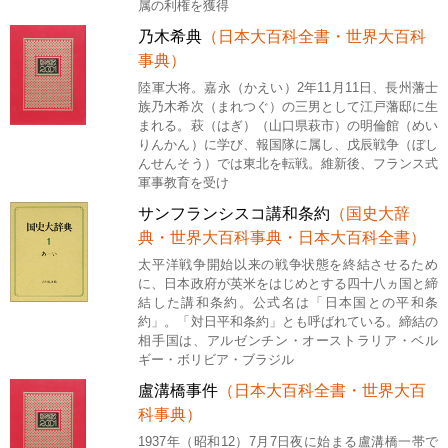
属の利権を獲得
乃木希典
（日本大百科全書・世界大百科
事典）
陸軍大将。嘉永（かえい）2年11月11日、長州藩士
族乃木希次（まれつぐ）の三男として江戸藩邸に生
まれる。萩（はぎ）（山口県萩市）の明倫館（めい
りんかん）に学び、報国隊に属し、戊辰戦争（ぼし
んせんそう）では東北を転戦。維新後、フランス式
軍事教育を受け
サンフランシスコ講和条約
（国史大辞
典・世界大百科事典・日本大百科全書）
太平洋戦争開始以来の戦争状態を終結させるため
に、日本政府が英米をはじめとする四十八ヵ国と締
結した講和条約。公式名は「日本国との平和条
約」。「対日平和条約」とも呼ばれている。締結の
相手国は、アルゼンチン・オーストラリア・ベル
ギー・ボリビア・ブラジル
盧溝橋事件
（日本大百科全書・世界大百
科事典）
1937年（昭和12）7月7日夜に始まる盧溝橋一帯で