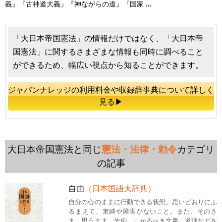
義』『古神道大義』『神ながらの道』『国家
...
「大日本帝国憲法」の情報だけではなく、「大日本帝
国憲法」に関するさまざまな情報も同時に調べること
ができるため、幅広い視点から知ることができます。
ジャパンナレッジの利用料金や収録辞事典について詳しく
見る▶
大日本帝国憲法と同じ
憲法・法律・勅令
カテゴリ
の記事
自由
（日本国語大辞典）
自分の心のままに行動できる状態。思いどおりにふ
るまえて、束縛や障害がないこと。また、そのさ
ま。思うまま。先例、しかるべき文書、道理などを