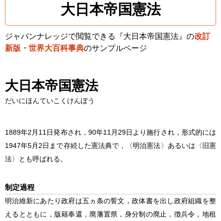
大日本帝国憲法
ジャパンナレッジで閲覧できる『大日本帝国憲法』の
改訂
新版・世界大百科事典
のサンプルページ
大日本帝国憲法
だいにほんていこくけんぽう
1889年2月11日発布され，90年11月29日より施行され，形式的には
1947年5月2日まで存続した憲法典で，〈明治憲法〉あるいは〈旧憲
法〉とも呼ばれる。
制定過程
明治維新にあたり政府は五ヵ条の誓文，政体書を出し政府組織を整
えるとともに，版籍奉還，廃藩置県，身分制の廃止，徴兵令，地租