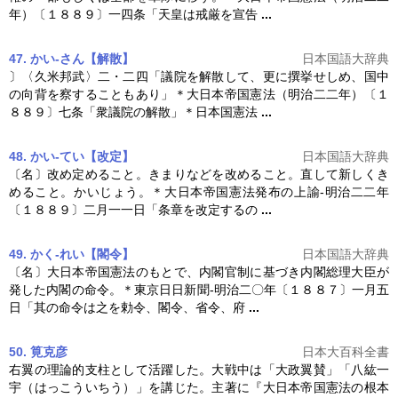
年）〔１８８９〕一四条「天皇は戒厳を宣告
...
47. かい‐さん【解散】
日本国語大辞典
〕〈久米邦武〉二・二四「議院を解散して、更に撰挙せしめ、国中
の向背を察することもあり」＊
大日本帝国憲法
（明治二二年）〔１
８８９〕七条「衆議院の解散」＊日本国憲法
...
48. かい‐てい【改定】
日本国語大辞典
〔名〕改め定めること。きまりなどを改めること。直して新しくき
めること。かいじょう。＊
大日本帝国憲法
発布の上諭‐明治二二年
〔１８８９〕二月一一日「条章を改定するの
...
49. かく‐れい【閣令】
日本国語大辞典
〔名〕
大日本帝国憲法
のもとで、内閣官制に基づき内閣総理大臣が
発した内閣の命令。＊東京日日新聞‐明治二〇年〔１８８７〕一月五
日「其の命令は之を勅令、閣令、省令、府
...
50. 筧克彦
日本大百科全書
右翼の理論的支柱として活躍した。大戦中は「大政翼賛」「八紘一
宇（はっこういちう）」を講じた。主著に『
大日本帝国憲法
の根本