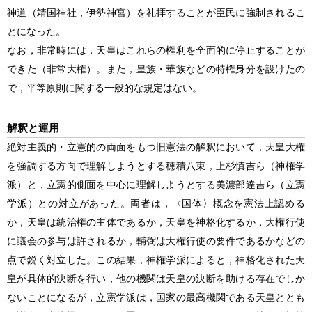
神道（靖国神社，伊勢神宮）を礼拝することが臣民に強制されるこ
とになった。
なお，非常時には，天皇はこれらの権利を全面的に停止することが
できた（非常大権）。また，皇族・華族などの特権身分を設けたの
で，平等原則に関する一般的な規定はない。
解釈と運用
絶対主義的・立憲的の両面をもつ旧憲法の解釈において，天皇大権
を強調する方向で理解しようとする穂積八束，上杉慎吉ら（神権学
派）と，立憲的側面を中心に理解しようとする美濃部達吉ら（立憲
学派）との対立があった。両者は，〈国体〉概念を憲法上認める
か，天皇は統治権の主体であるか，天皇を神格化するか，大権行使
に議会の参与は許されるか，輔弼は大権行使の要件であるかなどの
点で鋭く対立した。この結果，神権学派によると，神格化された天
皇が具体的決断を行い，他の機関は天皇の決断を助ける存在でしか
ないことになるが，立憲学派は，国家の最高機関である天皇ととも