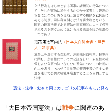
立法行為をはじめとする国家の諸機関の行為につい
て，それが憲法に適合するか否かを審査し，違憲の
場合にはその行為を無効と宣言する権限を裁判所に
与える制度。司法審査制とか法令審査制ともいう。
国家の最高法規である憲法が国家機関によって侵害
されるのを防ぐために設けられる憲法保障の制度の
一つであり
道路運送車両法
（日本大百科全書・世界
大百科事典）
道路上を運行する自動車、原動機付自転車、軽車両
に関し、所有権についての公証を行い、安全性の確
保および公害の防止ならびに整備についての技術の
向上を図り、あわせて自動車の整備事業の健全な発
達を通じて公共の福祉を増進することを目的とする
法律
憲法・法律・勅令と同じカテゴリの記事をもっと見る
「大日本帝国憲法」は
戦争
に関連のあ