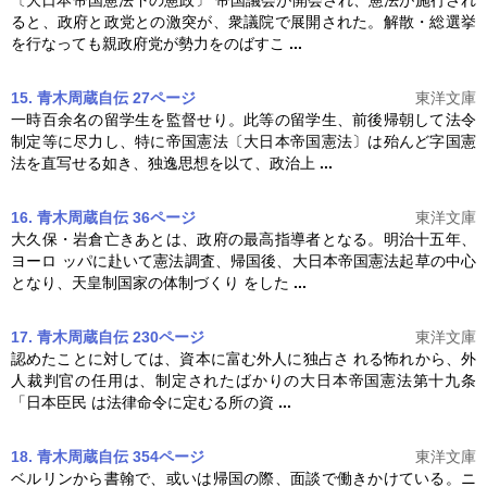
ると、政府と政党との激突が、衆議院で展開された。解散・総選挙
を行なっても親政府党が勢力をのばすこ
...
15. 青木周蔵自伝 27ページ
東洋文庫
一時百余名の留学生を監督せり。此等の留学生、前後帰朝して法令
制定等に尽力し、特に帝国憲法〔
大日本帝国憲法
〕は殆んど字国憲
法を直写せる如き、独逸思想を以て、政治上
...
16. 青木周蔵自伝 36ページ
東洋文庫
大久保・岩倉亡きあとは、政府の最高指導者となる。明治十五年、
ヨーロ ッパに赴いて憲法調査、帰国後、
大日本帝国憲法
起草の中心
となり、天皇制国家の体制づくり をした
...
17. 青木周蔵自伝 230ページ
東洋文庫
認めたことに対しては、資本に富む外人に独占さ れる怖れから、外
人裁判官の任用は、制定されたばかりの
大日本帝国憲法
第十九条
「日本臣民 は法律命令に定むる所の資
...
18. 青木周蔵自伝 354ページ
東洋文庫
ベルリンから書翰で、或いは帰国の際、面談で働きかけている。ニ