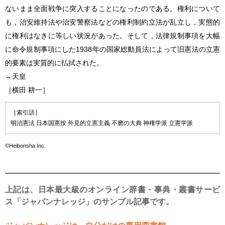
ないまま全面戦争に突入することになったのである。権利について
も，治安維持法や治安警察法などの権利制約立法が乱立し，実態的
に権利はなきに等しい状況があった。そして，法律規制事項を大幅
に命令規制事項にした1938年の国家総動員法によって旧憲法の立憲
的要素は実質的に払拭された。
→天皇
［横田 耕一］
［索引語］
明治憲法 日本国憲按 外見的立憲主義 不磨の大典 神権学派 立憲学派
©Heibonsha Inc.
上記は、日本最大級のオンライン辞書・事典・叢書サービ
ス「ジャパンナレッジ」のサンプル記事です。