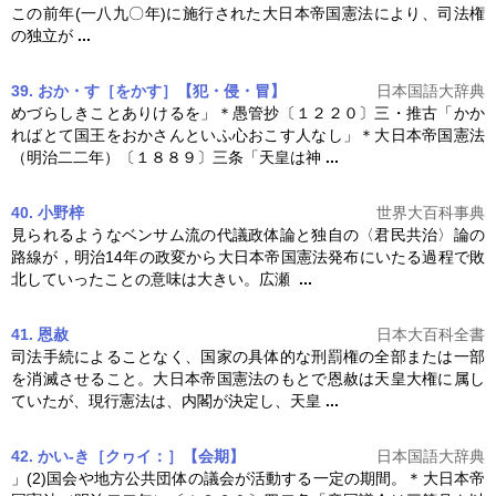
この前年(一八九〇年)に施行された
大日本帝国憲法
により、司法権
の独立が
...
39. おか・す［をかす］【犯・侵・冒】
日本国語大辞典
めづらしきことありけるを」＊愚管抄〔１２２０〕三・推古「かか
ればとて国王をおかさんといふ心おこす人なし」＊
大日本帝国憲法
（明治二二年）〔１８８９〕三条「天皇は神
...
40. 小野梓
世界大百科事典
見られるようなベンサム流の代議政体論と独自の〈君民共治〉論の
路線が，明治14年の政変から
大日本帝国憲法
発布にいたる過程で敗
北していったことの意味は大きい。広瀬
...
41. 恩赦
日本大百科全書
司法手続によることなく、国家の具体的な刑罰権の全部または一部
を消滅させること。
大日本帝国憲法
のもとで恩赦は天皇大権に属し
ていたが、現行憲法は、内閣が決定し、天皇
...
42. かい‐き［クヮイ：］【会期】
日本国語大辞典
」(2)国会や地方公共団体の議会が活動する一定の期間。＊
大日本帝