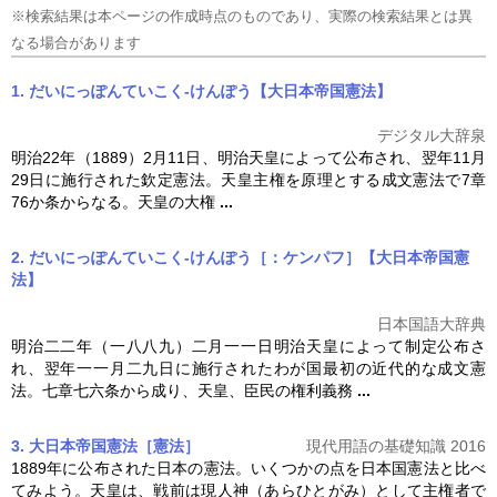
※検索結果は本ページの作成時点のものであり、実際の検索結果とは異
なる場合があります
1. だいにっぽんていこく‐けんぽう【大日本帝国憲法】
デジタル大辞泉
明治22年（1889）2月11日、明治天皇によって公布され、翌年11月
29日に施行された欽定憲法。天皇主権を原理とする成文憲法で7章
76か条からなる。天皇の大権
...
2. だいにっぽんていこく‐けんぽう［：ケンパフ］【大日本帝国憲
法】
日本国語大辞典
明治二二年（一八八九）二月一一日明治天皇によって制定公布さ
れ、翌年一一月二九日に施行されたわが国最初の近代的な成文憲
法。七章七六条から成り、天皇、臣民の権利義務
...
3. 大日本帝国憲法［憲法］
現代用語の基礎知識 2016
1889年に公布された日本の憲法。いくつかの点を日本国憲法と比べ
てみよう。天皇は、戦前は現人神（あらひとがみ）として主権者で