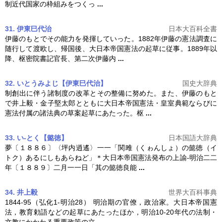
制近代国家の枠組みをつくっ
...
31. 伊東巳代治
日本大百科全書
伊藤のもとでその能力を発揮していった。1882年伊藤の憲法調査に
随行して渡欧し、帰国後、
大日本帝国憲法
の起草に従事。1889年以
降、枢密院書記官長、第二次伊藤内
...
32. いとうみよじ【伊東巳代治】
国史大辞典
制創出に伴う諸制度の改革とその整備に努めた。また、伊藤のもと
で井上毅・金子堅太郎とともに
大日本帝国憲法
・皇室典範ならびに
憲法付属の諸法典の草案起草にあたった。枢
...
33. い‐とく【懿徳】
日本国語大辞典
夢〔１８８６〕〈坪内逍遙〉一一「関雎（くゎんしょ）の懿徳（イ
トク）あるにしもあらねど」＊
大日本帝国憲法
発布の上諭‐明治二二
年〔１８８９〕二月一一日「其の懿徳良能
...
34. 井上毅
世界大百科事典
1844-95（弘化1-明治28） 明治期の官僚，政治家。
大日本帝国憲
法
，教育勅語などの起草にあたったほか，明治10-20年代の法制・
文教にかかわる重要政策の立
...