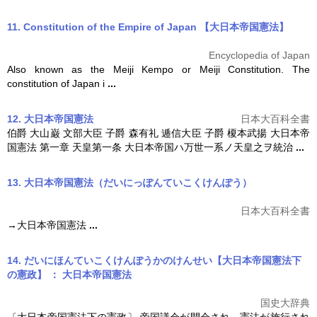
11. Constitution of the Empire of Japan 【大日本帝国憲法】
Encyclopedia of Japan
Also known as the Meiji Kempo or Meiji Constitution. The
constitution of Japan i
...
12. 大日本帝国憲法
日本大百科全書
伯爵 大山巌 文部大臣 子爵 森有礼 逓信大臣 子爵 榎本武揚
大日本帝
国憲法
第一章 天皇第一条 大日本帝国ハ万世一系ノ天皇之ヲ統治
...
13. 大日本帝国憲法（だいにっぽんていこくけんぽう）
日本大百科全書
→
大日本帝国憲法
...
14. だいにほんていこくけんぽうかのけんせい【大日本帝国憲法下
の憲政】 ： 大日本帝国憲法
国史大辞典
〔
大日本帝国憲法
下の憲政〕 帝国議会が開会され、憲法が施行され