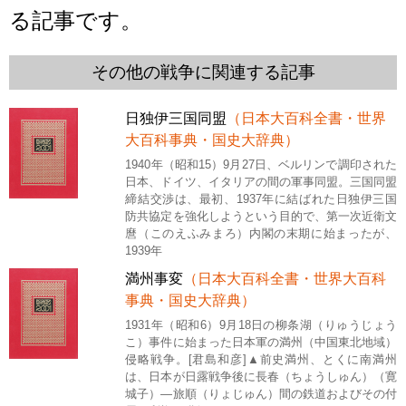
る記事です。
その他の戦争に関連する記事
日独伊三国同盟
（日本大百科全書・世界
大百科事典・国史大辞典）
1940年（昭和15）9月27日、ベルリンで調印された
日本、ドイツ、イタリアの間の軍事同盟。三国同盟
締結交渉は、最初、1937年に結ばれた日独伊三国
防共協定を強化しようという目的で、第一次近衛文
麿（このえふみまろ）内閣の末期に始まったが、
1939年
満州事変
（日本大百科全書・世界大百科
事典・国史大辞典）
1931年（昭和6）9月18日の柳条湖（りゅうじょう
こ）事件に始まった日本軍の満州（中国東北地域）
侵略戦争。[君島和彦]▲前史満州、とくに南満州
は、日本が日露戦争後に長春（ちょうしゅん）（寛
城子）―旅順（りょじゅん）間の鉄道およびその付