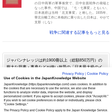
の日中両軍の軍事衝突で、日中全面戦争の発端と
なった事件。中国では、「七・七事変」ともいい、
日本政府は当時「北支事変」と称した。1935年、
華北分離工作に本格的に乗り出した日本は、やがて
支那（しな）
戦争に関連する記事をもっと見る
ジャパンナレッジは約1900冊以上（総額850万円）の
膨大な辞書・事典などが使い放題の「日本最大級のイ
ンターネット辞書・事典・叢書サイト」です。日本国
Privacy Policy
|
Cookie Policy
Use of Cookies in the JapanKnowledge Website
内のみならず、海外の有名大学から図書館まで、多く
JapanKnowledge (https://japanknowledge.com/) uses cookies. In addition to
の機関で利用されています。
the cookies that are necessary to use the service, we also use these
functions to analyze visitor data, improve the website, and display
personalized content. If you agree to accept cookies, please click "Accept All."
ジャパンナレッジの利用料金や収録辞事典について詳しく
If you wish to set cookie preferences in detail or individually, please click
"Cookie Settings."
見る▶
The Privacy Policy and Cookie Policy apply to the Japan Knowledge Service.