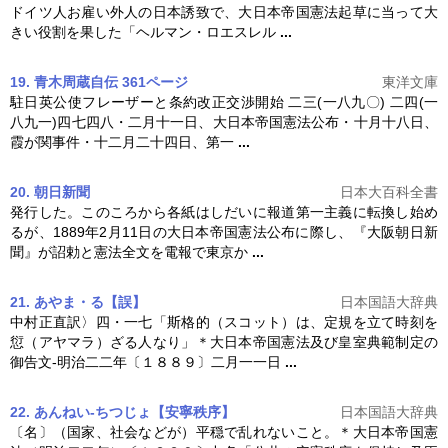
ドイツ人お雇い外人の日本誘致で、
大日本帝国憲法
起草に当って大
きい役割を果した「ヘルマン・ロエスレル
...
19. 青木周蔵自伝 361ページ
東洋文庫
駐日英公使フレーザーと条約改正交渉開始 二三(一八九〇) 二四(一
八九一)四七四八・二月十一日、
大日本帝国憲法
公布・十月十八日、
霞が関事件・十二月二十四日、第一
...
20. 朝日新聞
日本大百科全書
発行した。このころから各紙はしだいに報道第一主義に転換し始め
るが、1889年2月11日の
大日本帝国憲法
公布に際し、『大阪朝日新
聞』が詔勅と憲法全文を電報で東京か
...
21. あやま・る【誤】
日本国語大辞典
中村正直訳〉四・一七「斯格的（スコット）は、定規を立て時刻を
愆（アヤマラ）ざる人なり」＊
大日本帝国憲法
及び皇室典範制定の
御告文‐明治二二年〔１８８９〕二月一一日
...
22. あんねい‐ちつじょ【安寧秩序】
日本国語大辞典
〔名〕（国家、社会などが）平穏で乱れないこと。＊
大日本帝国憲