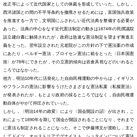
改正等によって近代国家としての体裁を形成していった。しかし，
西洋諸国との間の不平等条約を撤廃させるためには，富国強兵政策
を推進する一方で，文明国にふさわしい近代法典を整備する必要が
あった。法典の中心をなす近代憲法制定の動きは1874年の民撰議院
設立建白書に触発されたが，政府は急速な憲法制定を望まず漸進主
義をとった。翌年設立された元老院がこの方針の下で憲法案の作成
にあたり，ベルギー憲法，プロイセン憲法に範をとった〈日本国憲
按〉が78年にできたが，その立憲的傾向は岩倉具視などのいれると
ころではなかった。
他方，明治10年代に活発化した自由民権運動の中からは，イギリス
やフランスの憲法に影響をうけたさまざまな憲法私案（私擬憲法）
が発表されたが，もとより政府の採るところではなく，自由民権運
動自体がやがて抑圧されていった。
しかし，〈明治14年の政変〉により〈国会開設の詔〉が出され，こ
れによって1890年を期して国会が開設されることになり，それまで
に憲法も制定されることになった。そこで伊藤博文が渡欧し，主と
してドイツ，オーストリアでグナイスト，シュタインについて憲法