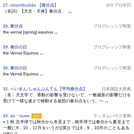
27.
chūnfēndiǎn
【
春分点
】
ポケプロ中日
［名詞］【天文・天体】
春分
点．
...
28. 春分点
プログレッシブ和英
the vernal [spring] equinox
...
29. 春分の日
プログレッシブ和英
the Vernal Equinox
...
30. 春分の日
プログレッシブ和英
the Vernal Equinox
...
32. へいきん‐しゅんぶんてん【平均春分点】
日本国語大辞典
〔名〕天文学で、章動の影響を受けないで、一般歳差の影響だけを
受けて一様な速さで移動する仮想の
春分
点をいう。ヘ
...
33. au・tumn
ランダムハウス英和
音声
n.1 秋.北半球では秋分から冬至まで，南半球では
春分
から夏至まで.
一般に9，10，11月をいうが((英)) では8，9，10月のこともある.
((米)) ((
...