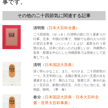
事です。
その他の二十四節気に関連する記事
清明祭
（日本大百科全書）
二十四節気 （せっき）の清明の節に行う墓参りの
行事。元来、中国の行事で、朝鮮でも節の入りの日
の翌日を寒食 （ハンシク）とよび、墓祭を行う習
慣がある。日本に伝わったのは新しいが、沖縄県の
首里・那覇を中心にした沖縄群島では習俗として定
着している
清明
（日本国語大辞典）
清く明らかなこと。また、そのさま。二十四節気の
一つ。天文学的には、太陽が黄道上の一五度の点を
通過するときで、暦の上では、陰暦三月、春分のあ
と一五日目、新暦の四月五、六日ごろに当たる。清
明節。晴明。《季・春》
春分
（日本国語大辞典・日本大百科全
書・世界大百科事典）