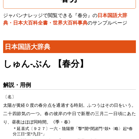
ジャパンナレッジで閲覧できる『春分』の
日本国語大辞
典・日本大百科全書・世界大百科事典
のサンプルページ
日本国語大辞典
しゅん‐ぶん 【
春分
】
解説・用例
〔名〕
太陽が黄経０度の
春分
点を通過する時刻。ふつうはその日をいう。
二十四節気の一つ。春の彼岸の中日で新暦の三月二一日頃にあた
り、昼夜はほぼ同時間。《季・春》
＊延喜式〔９２７〕一六・陰陽寮「撃
開
閉諸門
鼓
〈略〉起
春
分
三日
至
九日
」