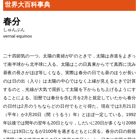
世界大百科事典
春分
しゅんぶん
vernal equinox
二十四節気の一つ。太陽の黄経が0°のときで，太陽は赤道をよぎっ
て南半球から北半球に入る。太陽はこの日真東からでて真西に沈み
昼夜の長さがほぼ等しくなる。実際は春分の日でも昼のほうが長い
のは日の出（入り）は太陽の中心ではなく上縁が見えるときで計算
するのと，光線が大気で屈折して太陽を下からもち上げるようにす
ることによる。旧暦では春分を含む月を2月と規定していたから春分
の日付は2月のうちならどの日付でもとり得た。現在では3月21日
（平年）か3月20日（閏（うるう）年）とほぼ一定している。1992
年以後では閏年の翌年も20日となり，しだいに20日が多くなり2088
年には19日になるが2100年を過ぎるともとに戻る。春分の日の前後