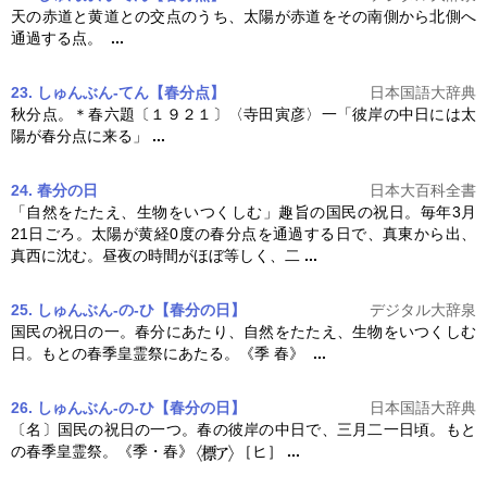
天の赤道と黄道との交点のうち、太陽が赤道をその南側から北側へ
通過する点。
...
23. しゅんぶん‐てん【春分点】
日本国語大辞典
秋分点。＊春六題〔１９２１〕〈寺田寅彦〉一「彼岸の中日には太
陽が
春分
点に来る」
...
24. 春分の日
日本大百科全書
「自然をたたえ、生物をいつくしむ」趣旨の国民の祝日。毎年3月
21日ごろ。太陽が黄経0度の
春分
点を通過する日で、真東から出、
真西に沈む。昼夜の時間がほぼ等しく、二
...
25. しゅんぶん‐の‐ひ【春分の日】
デジタル大辞泉
国民の祝日の一。
春分
にあたり、自然をたたえ、生物をいつくしむ
日。もとの春季皇霊祭にあたる。《季 春》
...
26. しゅんぶん‐の‐ひ【春分の日】
日本国語大辞典
〔名〕国民の祝日の一つ。春の彼岸の中日で、三月二一日頃。もと
の春季皇霊祭。《季・春》
［ヒ］
...