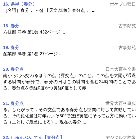
16.
춘분
〔
春分
〕
ポケプロ韓日
［名詞］
春分
． ～점 【天文,気象】
春分
点．
...
18. 春分
古事類苑
方技部 洋巻 第1巻 432ページ
...
19. 春分
古事類苑
産業部 洋巻 第1巻 27ページ
...
20. 春分点
日本大百科全書
南から北へ交わるほうの点（昇交点）のこと。この点を太陽が通過
する瞬間が
春分
で、
春分
の日はこの瞬間を含む24時間のことであ
る。
春分
点を赤経0度かつ黄経0度として赤
...
21. 春分点
世界大百科事典
る。したがって，その交点である
春分
点も空間に対して変動してい
る。その変化量は毎年およそ50″でほぼ黄道にそって西方に動いてい
る（主として歳差による）。現在の
春分
...
22. しゅんぶん‐てん【春分点】
デジタル大辞泉