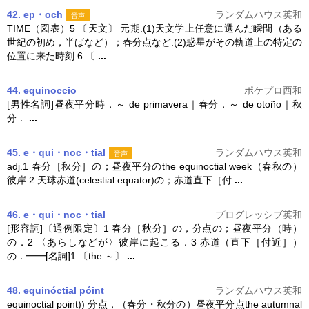
42. ep・och
ランダムハウス英和
音声
TIME（図表）5 〔天文〕 元期.(1)天文学上任意に選んだ瞬間（ある
世紀の初め，半ばなど）；
春分
点など.(2)惑星がその軌道上の特定の
位置に来た時刻.6 〔
...
44. equinoccio
ポケプロ西和
[男性名詞]昼夜平分時．～ de primavera｜
春分
．～ de otoño｜秋
分．
...
45. e・qui・noc・tial
ランダムハウス英和
音声
adj.1
春分
［秋分］の；昼夜平分のthe equinoctial week（春秋の）
彼岸.2 天球赤道(celestial equator)の；赤道直下［付
...
46. e・qui・noc・tial
プログレッシブ英和
[形容詞]〔通例限定〕1
春分
［秋分］の，分点の；昼夜平分（時）
の．2 〈あらしなどが〉彼岸に起こる．3 赤道（直下［付近］）
の．━━[名詞]1 〔the ～〕
...
48. equinóctial póint
ランダムハウス英和
equinoctial point)) 分点，（
春分
・秋分の）昼夜平分点the autumnal