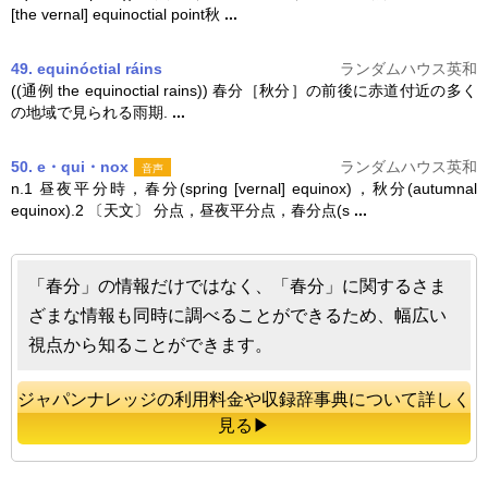
[the vernal] equinoctial point秋
...
49. equinóctial ráins
ランダムハウス英和
((通例 the equinoctial rains))
春分
［秋分］の前後に赤道付近の多く
の地域で見られる雨期.
...
50. e・qui・nox
ランダムハウス英和
音声
n.1 昼夜平分時，
春分
(spring [vernal] equinox)，秋分(autumnal
equinox).2 〔天文〕 分点，昼夜平分点，
春分
点(s
...
「春分」の情報だけではなく、「春分」に関するさま
ざまな情報も同時に調べることができるため、幅広い
視点から知ることができます。
ジャパンナレッジの利用料金や収録辞事典について詳しく
見る▶