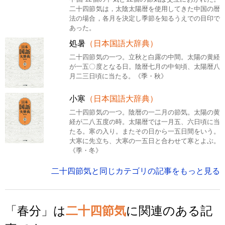
二十四節気は，太陰太陽暦を使用してきた中国の暦
法の場合，各月を決定し季節を知るうえでの目印で
あった。
処暑
（日本国語大辞典）
二十四節気の一つ。立秋と白露の中間。太陽の黄経
が一五〇度となる日。陰暦七月の中旬頃、太陽暦八
月二三日頃に当たる。《季・秋》
小寒
（日本国語大辞典）
二十四節気の一つ。陰暦の一二月の節気。太陽の黄
経が二八五度の時。太陽暦では一月五、六日頃に当
たる。寒の入り。またその日から一五日間をいう。
大寒に先立ち、大寒の一五日と合わせて寒とよぶ。
《季・冬》
二十四節気と同じカテゴリの記事をもっと見る
「春分」は
二十四節気
に関連のある記