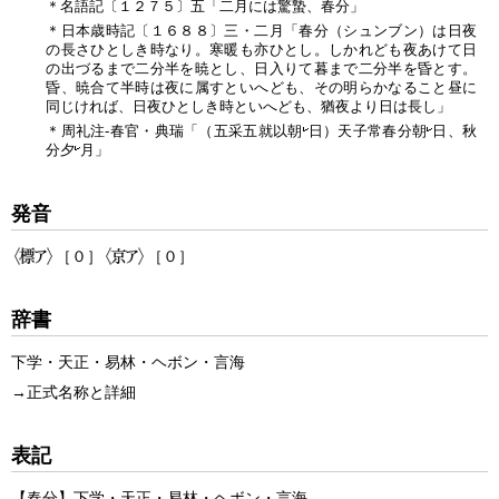
＊名語記〔１２７５〕五「二月には驚蟄、
春分
」
＊日本歳時記〔１６８８〕三・二月「
春分
（シュンブン）は日夜
の長さひとしき時なり。寒暖も亦ひとし。しかれども夜あけて日
の出づるまで二分半を暁とし、日入りて暮まで二分半を昏とす。
昏、暁合て半時は夜に属すといへども、その明らかなること昼に
同じければ、日夜ひとしき時といへども、猶夜より日は長し」
＊周礼注‐春官・典瑞「（五采五就以朝
日）天子常
春分
朝
日、秋
分夕
月」
発音
［０］
［０］
辞書
下学・天正・易林・ヘボン・言海
→
正式名称と詳細
表記
【
春分
】
下学
・
天正
・
易林
・
ヘボン
・
言海