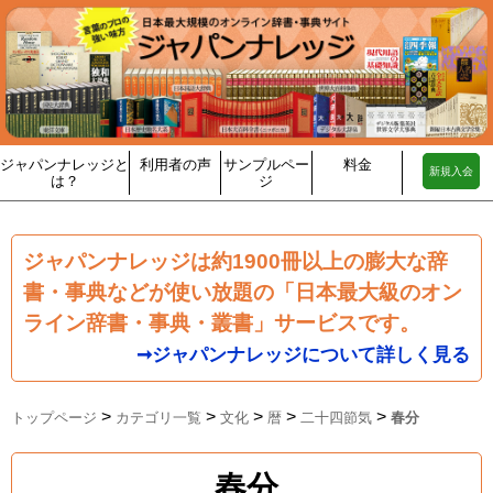
ジャパンナレッジと
利用者の声
サンプルペー
料金
新規入会
は？
ジ
ジャパンナレッジは約1900冊以上の膨大な辞
書・事典などが使い放題の「日本最大級のオン
ライン辞書・事典・叢書」サービスです。
➞ジャパンナレッジについて詳しく見る
>
>
>
>
>
トップページ
カテゴリ一覧
文化
暦
二十四節気
春分
春分