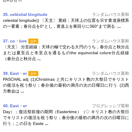
35. celéstial lóngitude
ランダムハウス英和
celestial longitude)) 〔天文〕 黄経：天球上の位置を示す黄道座標系
の一要素；
春分
点を0°とし，黄道上を東回りに360°まで測る.
...
37. co・lure
ランダムハウス英和
音声
〔天文〕 分至経線：天球の極で交わる大円のうち，
春分
点と秋分点
または夏至点と冬至点を通るものthe equinoctial colure分点経線
（
春分
点と秋分点
...
39. East・er
ランダムハウス英和
音声
PASCHAL adj. (1)Christmas と共にキリスト教の大祭日でキリスト
の復活を祝う祭り；
春分
後の最初の満月の次の日曜日に行う. (2)西
方教会は
...
40. East・er
プログレッシブ英和
Day）；復活祭前後の期間（Eastertime）（◇ キリスト教の大祭日
でキリストの復活を祝う祭り；
春分
後の最初の満月の次の日曜日に
行う；この日を Easte
...