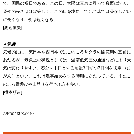
で、国民の祝日である。この日、太陽は真東に昇って真西に沈み、
昼夜の長さはほぼ等しく、この日を境にして北半球では昼がしだい
に長くなり、夜は短くなる。
[渡辺敏夫]
▲
気象
気候的には、東日本や西日本ではこのころサクラの開花期の直前に
あたるが、気象上の状況としては、温帯低気圧の通過などにより天
気は変わりやすい。春分を中日とする前後3日ずつ7日間を彼岸 （ひ
がん）といい、これは農事始めをする時期にあたっている。またこ
のころ野遊びや山登りを行う地方も多い。
[根本順吉]
©SHOGAKUKAN Inc.