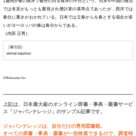
1週間が春の彼岸で春分の日を彼岸の中日という。日本や中国の暦法
では冬至がもっとも重視され暦計算の基準点であったが，西洋では
春分に重きがおかれている。日本では立春からを春とする場合が多
いがヨーロッパの春は春分からである。
［内田 正男］
［索引語］
vernal equinox
©Heibonsha Inc.
上記は、日本最大級のオンライン辞書・事典・叢書サービ
ス「ジャパンナレッジ」のサンプル記事です。
ジャパンナレッジは、自分だけの専用図書館。
すべての辞書・事典・叢書が一括検索できるので、調査時