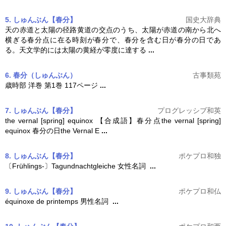
5. しゅんぶん【春分】
国史大辞典
天の赤道と太陽の径路黄道の交点のうち、太陽が赤道の南から北へ
横ぎる
春分
点に在る時刻が
春分
で、
春分
を含む日が
春分
の日であ
る。天文学的には太陽の黄経が零度に達する
...
6. 春分
（しゅんぶん）
古事類苑
歳時部 洋巻 第1巻 117ページ
...
7. しゅんぶん【春分】
プログレッシブ和英
the vernal [spring] equinox 【合成語】
春分
点the vernal [spring]
equinox
春分
の日the Vernal E
...
8. しゅんぶん【春分】
ポケプロ和独
〔Frühlings-〕Tagundnachtgleiche 女性名詞
...
9. しゅんぶん【春分】
ポケプロ和仏
équinoxe de printemps 男性名詞
...