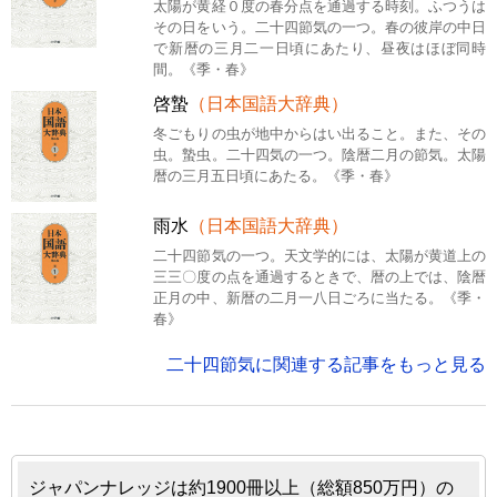
太陽が黄経０度の春分点を通過する時刻。ふつうは
その日をいう。二十四節気の一つ。春の彼岸の中日
で新暦の三月二一日頃にあたり、昼夜はほぼ同時
間。《季・春》
啓蟄
（日本国語大辞典）
冬ごもりの虫が地中からはい出ること。また、その
虫。蟄虫。二十四気の一つ。陰暦二月の節気。太陽
暦の三月五日頃にあたる。《季・春》
雨水
（日本国語大辞典）
二十四節気の一つ。天文学的には、太陽が黄道上の
三三〇度の点を通過するときで、暦の上では、陰暦
正月の中、新暦の二月一八日ごろに当たる。《季・
春》
二十四節気に関連する記事をもっと見る
ジャパンナレッジは約1900冊以上（総額850万円）の