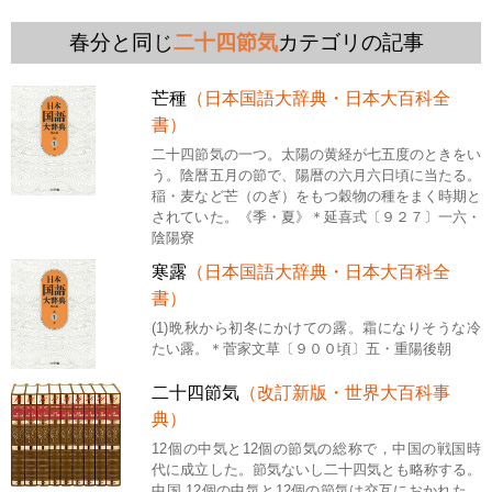
春分と同じ
二十四節気
カテゴリの記事
芒種
（日本国語大辞典・日本大百科全
書）
二十四節気の一つ。太陽の黄経が七五度のときをい
う。陰暦五月の節で、陽暦の六月六日頃に当たる。
稲・麦など芒（のぎ）をもつ穀物の種をまく時期と
されていた。《季・夏》＊延喜式〔９２７〕一六・
陰陽寮
寒露
（日本国語大辞典・日本大百科全
書）
(1)晩秋から初冬にかけての露。霜になりそうな冷
たい露。＊菅家文草〔９００頃〕五・重陽後朝
二十四節気
（改訂新版・世界大百科事
典）
12個の中気と12個の節気の総称で，中国の戦国時
代に成立した。節気ないし二十四気とも略称する。
中国 12個の中気と12個の節気は交互におかれた。