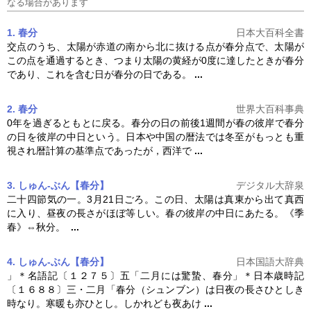
なる場合があります
1. 春分
日本大百科全書
交点のうち、太陽が赤道の南から北に抜ける点が
春分
点で、太陽が
この点を通過するとき、つまり太陽の黄経が0度に達したときが
春分
であり、これを含む日が
春分
の日である。
...
2. 春分
世界大百科事典
0年を過ぎるともとに戻る。
春分
の日の前後1週間が春の彼岸で
春分
の日を彼岸の中日という。日本や中国の暦法では冬至がもっとも重
視され暦計算の基準点であったが，西洋で
...
3. しゅん‐ぶん【春分】
デジタル大辞泉
二十四節気の一。3月21日ごろ。この日、太陽は真東から出て真西
に入り、昼夜の長さがほぼ等しい。春の彼岸の中日にあたる。《季
春》⇔秋分。
...
4. しゅん‐ぶん【春分】
日本国語大辞典
」＊名語記〔１２７５〕五「二月には驚蟄、
春分
」＊日本歳時記
〔１６８８〕三・二月「
春分
（シュンブン）は日夜の長さひとしき
時なり。寒暖も亦ひとし。しかれども夜あけ
...