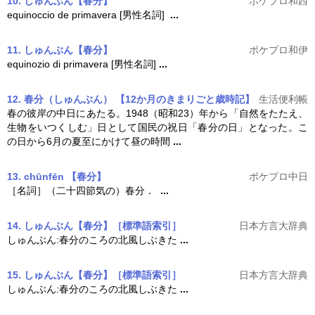
10. しゅんぶん【春分】
ポケプロ和西
equinoccio de primavera [男性名詞]
...
11. しゅんぶん【春分】
ポケプロ和伊
equinozio di primavera [男性名詞]
...
12. 春分（しゅんぶん） 【12か月のきまりごと歳時記】
生活便利帳
春の彼岸の中日にあたる。1948（昭和23）年から「自然をたたえ、
生物をいつくしむ」日として国民の祝日「
春分
の日」となった。こ
の日から6月の夏至にかけて昼の時間
...
13.
chūnfēn
【
春分
】
ポケプロ中日
［名詞］（二十四節気の）
春分
．
...
14. しゅんぶん【春分】［標準語索引］
日本方言大辞典
しゅんぶん:
春分
のころの北風しぶきた
...
15. しゅんぶん【春分】［標準語索引］
日本方言大辞典
しゅんぶん:
春分
のころの北風しぶきた
...