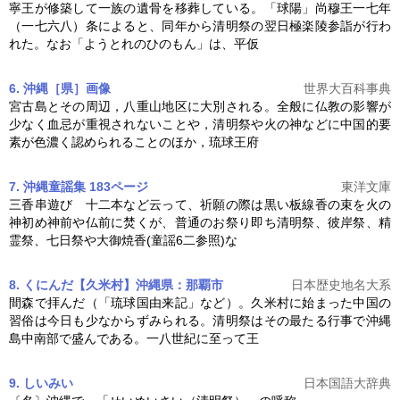
寧王が修築して一族の遺骨を移葬している。「球陽」尚穆王一七年
（一七六八）条によると、同年から
清明祭
の翌日極楽陵参詣が行わ
れた。なお「ようとれのひのもん」は、平仮
6. 沖縄［県］
画像
世界大百科事典
宮古島とその周辺，八重山地区に大別される。全般に仏教の影響が
少なく血忌が重視されないことや，
清明祭
や火の神などに中国的要
素が色濃く認められることのほか，琉球王府
7. 沖縄童謡集 183ページ
東洋文庫
三香串遊び 十二本など云って、祈願の際は黒い板線香の束を火の
神初め神前や仏前に焚くが、普通のお祭り即ち
清明祭
、彼岸祭、精
霊祭、七日祭や大御焼香(童謡6二参照)な
8. くにんだ【久米村】沖縄県：那覇市
日本歴史地名大系
間森で拝んだ（「琉球国由来記」など）。久米村に始まった中国の
習俗は今日も少なからずみられる。
清明祭
はその最たる行事で沖縄
島中南部で盛んである。一八世紀に至って王
9. しいみい
日本国語大辞典