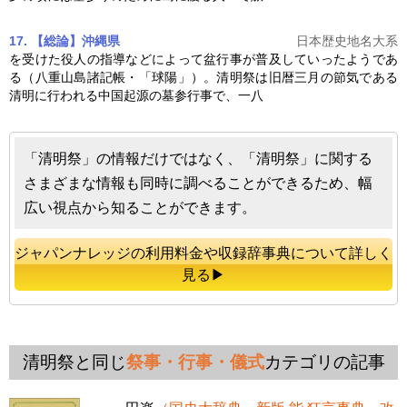
17. 【総論】沖縄県
日本歴史地名大系
を受けた役人の指導などによって盆行事が普及していったようであ
る（八重山島諸記帳・「球陽」）。
清明祭
は旧暦三月の節気である
清明に行われる中国起源の墓参行事で、一八
「清明祭」の情報だけではなく、「清明祭」に関する
さまざまな情報も同時に調べることができるため、幅
広い視点から知ることができます。
ジャパンナレッジの利用料金や収録辞事典について詳しく
見る▶
清明祭と同じ
祭事・行事・儀式
カテゴリの記事