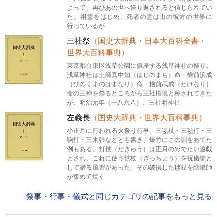
よって、再びあの世へ送り返されると信じられてい
た。祖霊をはじめ、死者の霊は山の彼方の世界に
行っているが
三社祭
（国史大辞典・日本大百科全書・
世界大百科事典）
東京都台東区浅草公園に鎮座する浅草神社の祭り。
浅草神社は土師真中知（はじのまち）命・檜前浜成
（ひのくまのはまなり）命・檜前武成（たけなり）
命の三神を祭るところから三社権現と称されてきた
が、明治元年（一八六八）、三社明神社
左義長
（国史大辞典・世界大百科事典）
小正月に行われる火祭り行事。三毬杖・三毬打・三
鞠打・三木張などとも書き、爆竹にこの訓をあてた
例もある。打毬（だきゅう）は正月のめでたい遊戯
とされ、これに使う毬杖（ぎっちょう）を祝儀物と
して贈る風習があった。その破損した毬杖を陰陽師
が集めて焼く
祭事・行事・儀式と同じカテゴリの記事をもっと見る