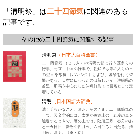
「清明祭」は
二十四節気
に関連のある
記事です。
その他の二十四節気に関連する記事
清明祭
（日本大百科全書）
二十四節気 （せっき）の清明の節に行う墓参りの
行事。元来、中国の行事で、朝鮮でも節の入りの日
の翌日を寒食 （ハンシク）とよび、墓祭を行う習
慣がある。日本に伝わったのは新しいが、沖縄県の
首里・那覇を中心にした沖縄群島では習俗として定
着している
清明
（日本国語大辞典）
清く明らかなこと。また、そのさま。二十四節気の
一つ。天文学的には、太陽が黄道上の一五度の点を
通過するときで、暦の上では、陰暦三月、春分のあ
と一五日目、新暦の四月五、六日ごろに当たる。清
明節。晴明。《季・春》