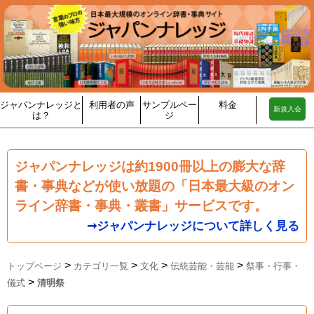
ジャパンナレッジと
利用者の声
サンプルペー
料金
新規入会
は？
ジ
ジャパンナレッジは約1900冊以上の膨大な辞
書・事典などが使い放題の「日本最大級のオン
ライン辞書・事典・叢書」サービスです。
➞ジャパンナレッジについて詳しく見る
>
>
>
>
トップページ
カテゴリ一覧
文化
伝統芸能・芸能
祭事・行事・
>
儀式
清明祭