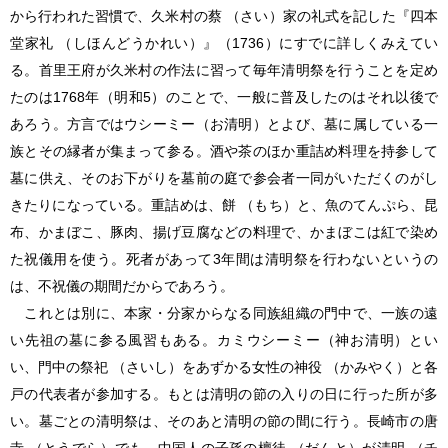
から行われた習慣で、久米村の蔡 （さい）家の礼式を記した『四本
堂家礼 （しほんどうかれい）』（1736）にすでに詳しくみえてい
る。首里王府が久米村の作法に習って毎年清明祭を行うことを定め
たのは1768年（明和5）のことで、一般に普及したのはそれ以後で
あろう。方言ではウシーミー（お清明）とよび、墓に属している一
族とその縁者が集まって参る。酒や茶のほか重詰め料理を持参して
墓に供え、そのお下がりを墓前の庭で参会者一同がいただくのがし
きたりになっている。重詰めは、餅 （もち）と、魚のてんぷら、昆
布、かまぼこ、豚肉、揚げ豆腐などの料理で、かまぼこは紅で染め
た祝儀用を使う。死者があって3年間は清明祭を行わないというの
は、不祝儀の期間だからであろう。
これとは別に、本家・分家からなる同族組織の門中で、一族の遠
い先祖の墓に参る風習もある。カミウシーミー（神お清明）とい
い、門中の祭祀 （さいし）をあずかる女性の神役 （かみやく）と各
戸の代表者が参加する。もとは清明の節の入りの日に行った所が多
い。墓ごとの清明祭は、そのあと清明の節の間に行う。長崎市の唐
寺 （とうでら）でも、中国人の子孫の檀徒 （だんと）が清明 （チ