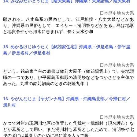
14. みなみだいとうじま【南大東島】沖縄県：大東諸島／南大東村
日本歴史地名大系
願される。八丈島系の民俗として、江戸相撲・八丈太鼓などがあ
り、沖縄系の民俗として、エイサー・
清明祭
などがある。島は地形
と地質条件から用水に恵まれず、長く天水や湖
15. めかるけじゆうたく【銘苅家住宅】沖縄県：伊是名島・伊平屋
島／伊是名村／伊是名村
日本歴史地名大系
という。銘苅家当主の肩書は銘苅大屋子（銘苅親雲上）で、夫地頭
職の一つであり、伊平屋島玉御殿の
清明祭
などをつかさどる主体で
あった。九世の銘苅朝義のときの乾隆九年（
16. やがんなじま【ヤガンナ島】沖縄県：沖縄島北部／今帰仁村／
湧川村
日本歴史地名大系
かつて対岸の現湧川地区に位置した呉我村・我部村（現名護市）な
どが墓所として用い、また湧川村も墓所としたためで、
清明祭
や七
夕の頃には墓参りのために島に渡る人々で賑