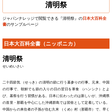
清明祭
ジャパンナレッジで閲覧できる『清明祭』の
日本大百科全
書
のサンプルページ
日本大百科全書（ニッポニカ）
清明祭
せいめいさい
二十四節気 （せっき）の清明の節に行う墓参りの行事。元来、中国
の行事で、朝鮮でも節の入りの日の翌日を寒食 （ハンシク）とよ
び、墓祭を行う習慣がある。日本に伝わったのは新しいが、沖縄県
の首里・那覇を中心にした沖縄群島では習俗として定着している。
中国からの来住者の子孫が住む久米 （くめ）村（那覇市）で、早く