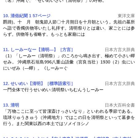
〔名〕沖縄で、「せいめいさい（
清明祭
）」の呼称。
10. 清俗紀聞 1 57ページ
東洋文庫
爵蹄)。十 月 朝鬼節人節〇十月朔日を十月朝という。先祖の墓所
へ詣で香燭供物等いたし礼拝す。
清明祭
りとは違い、家ごとには参
らず。供物等も省略す。もっとも家廟には
11. しーみーなー【清明―】［方言］
日本方言大辞典
（1）「しーみー（
清明祭
）」のころから鳴き出す、極めて小さい蟬
せみ。 沖縄県石垣島996八重山語彙（宮良当壮）1930（2）虫にい
にいぜみ（―蟬）。《しーみーぐ
12. せいめい【清明】［標準語索引］
日本方言大辞典
一門全体で行うせいめい:
清明祭
いちむんうしーみー
13. 清明
日本大百科全書
「万物ここに至って皆潔斎けっさいなり」といわれる季節である。
琉球りゅうきゅう（沖縄地方）ではこの日を
清明祭
といって墓参を
行う。また関東以西の本土ではソメイヨシノ