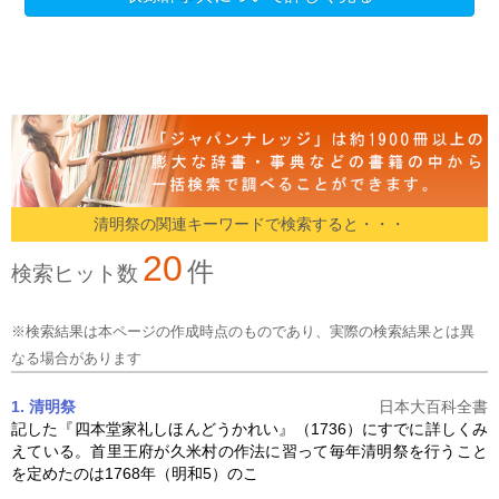
清明祭の関連キーワードで検索すると・・・
20
件
検索ヒット数
※検索結果は本ページの作成時点のものであり、実際の検索結果とは異
なる場合があります
1. 清明祭
日本大百科全書
記した『四本堂家礼しほんどうかれい』（1736）にすでに詳しくみ
えている。首里王府が久米村の作法に習って毎年
清明祭
を行うこと
を定めたのは1768年（明和5）のこ