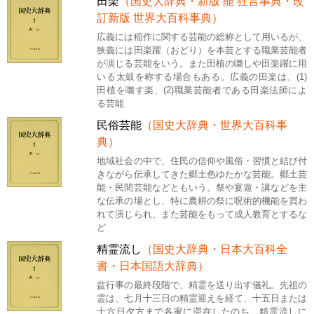
田楽
（国史大辞典・新版 能 狂言事典・改
訂新版 世界大百科事典）
広義には稲作に関する芸能の総称として用いるが、
狭義には田楽躍（おどり）を本芸とする職業芸能者
が演じる芸能をいう。また田植の囃しや田楽躍に用
いる太鼓を称する場合もある。広義の田楽は、(1)
田植を囃す楽、(2)職業芸能者である田楽法師によ
る芸能
民俗芸能
（国史大辞典・世界大百科事
典）
地域社会の中で、住民の信仰や風俗・習慣と結び付
きながら伝承してきた郷土色ゆたかな芸能。郷土芸
能・民間芸能などともいう。祭や宴遊・講などを主
な伝承の場とし、特に農耕の祭に呪術的機能を買わ
れて演じられ、また芸能をもって成人教育とするな
ど
精霊流し
（国史大辞典・日本大百科全
書・日本国語大辞典）
盆行事の最終段階で、精霊を送り出す儀礼。先祖の
霊は、七月十三日の精霊迎えを経て、十五日または
十六日夕方まで各家に滞在したのち、精霊流しに