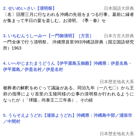
2. せいめい‐さい【清明祭】
日本国語大辞典
〔名〕旧暦三月に行なわれる沖縄の先祖をまつる行事。墓前に縁者
が集まって半日の宴を楽しむ。お清明。《季・春》セ
3. いちむんうしーみー【一門御清明】［方言］
日本方言大辞典
一門全体で行う
清明祭
。 沖縄県首里993沖縄語辞典（国立国語研究
所）1963
4. いへやじまたまうどうん【伊平屋島玉御殿】沖縄県：伊是名島・
伊平屋島／伊是名村／伊是名村
日本歴史地名大系
被葬者の解釈をめぐって議論がある。同治九年（一八七〇）から王
府の指導により首里の玉陵同様の公事の
清明祭
が行われるように
なったが（「球陽」尚泰王二三年条）、その経
5. うらそえようどれ【浦添ようどれ】沖縄県：沖縄島中部／浦添市
／中間村
日本歴史地名大系