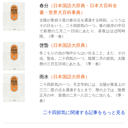
春分
（日本国語大辞典・日本大百科全
書・世界大百科事典）
太陽が黄経０度の春分点を通過する時刻。ふつうは
その日をいう。二十四節気の一つ。春の彼岸の中日
で新暦の三月二一日頃にあたり、昼夜はほぼ同時
間。《季・春》
啓蟄
（日本国語大辞典）
冬ごもりの虫が地中からはい出ること。また、その
虫。蟄虫。二十四気の一つ。陰暦二月の節気。太陽
暦の三月五日頃にあたる。《季・春》
雨水
（日本国語大辞典）
二十四節気の一つ。天文学的には、太陽が黄道上の
三三〇度の点を通過するときで、暦の上では、陰暦
正月の中、新暦の二月一八日ごろに当たる。《季・
春》
二十四節気に関連する記事をもっと見る