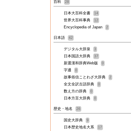
百科
28
日本大百科全書
14
世界大百科事典
12
Encyclopedia of Japan
2
日本語
42
デジタル大辞泉
3
日本国語大辞典
37
新選漢和辞典Web版
0
字通
0
故事俗信ことわざ大辞典
2
全文全訳古語辞典
0
数え方の辞典
0
日本方言大辞典
0
歴史・地名
26
国史大辞典
9
日本歴史地名大系
17