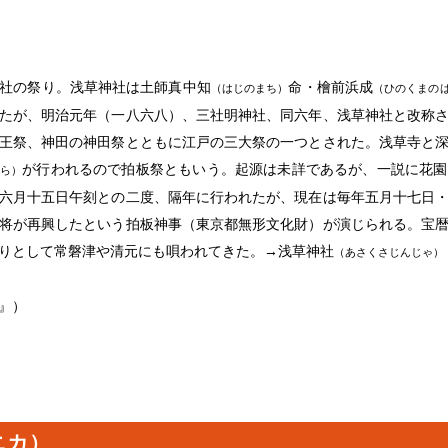
社の祭り。浅草神社は土師真中知
命・檜前浜成
（はじのまち）
（ひのくまの
たが、明治元年（一八六八）、三社明神社、同六年、浅草神社と改称
王祭、神田の神田祭とともに江戸の三大祭の一つとされた。浅草寺と
が行われるので拍板祭ともいう。起源は未詳であるが、一説に花園
ら）
六月十五日午刻との二度、隔年に行われたが、現在は毎年五月十七日
将が再興したという拍板神事（東京都無形文化財）が演じられる。宝
りとして常磐津や清元にも唄われてきた。→浅草神社
（あさくさじんじゃ）
』）
ニカ）