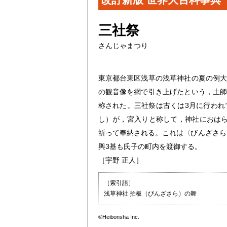
三社祭
さんじゃまつり
東京都台東区浅草の浅草神社の夏の例大
の観音像を網で引き上げたという，土師
称された。三社祭は古くは3月に行われ
し）が，宮入りと称して，神社におは
祈って奉納される。これは〈びんざさら
輿3基も氏子の町内を渡御する。
［宇野 正人］
［索引語］
浅草神社 拍板（びんざさら）の舞
©Heibonsha Inc.