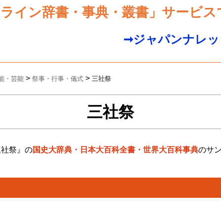
ンライン辞書・事典・叢書」サービス
➞ジャパンナレッ
>
>
能・芸能
祭事・行事・儀式
三社祭
三社祭
三社祭』の
国史大辞典・日本大百科全書・世界大百科事典
のサ