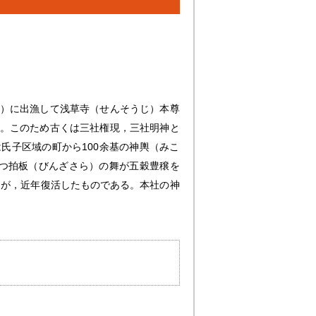
川）に出漁して浅草寺（せんそうじ）本尊
る。このため古くは三社権現，三社明神と
氏子区域の町から100余基の神輿（みこ
つ拍板（びんざさら）の舞が五穀豊穣を
たが，近年復活したものである。本社の神