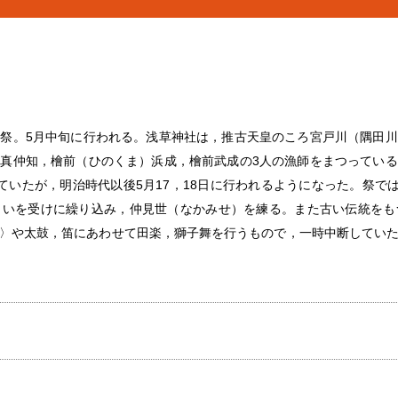
祭。5月中旬に行われる。浅草神社は，推古天皇のころ宮戸川（隅田
真仲知，檜前（ひのくま）浜成，檜前武成の3人の漁師をまつってい
ていたが，明治時代以後5月17，18日に行われるようになった。祭では
らいを受けに繰り込み，仲見世（なかみせ）を練る。また古い伝統をも
〉や太鼓，笛にあわせて田楽，獅子舞を行うもので，一時中断してい