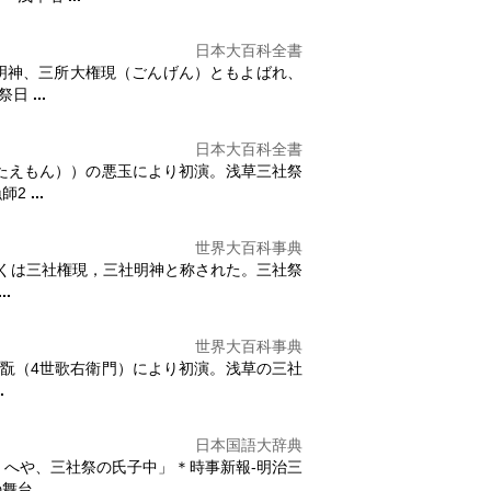
日本大百科全書
明神、三所大権現（ごんげん）ともよばれ、
を祭日
...
日本大百科全書
たえもん））の悪玉により初演。浅草
三社祭
漁師2
...
世界大百科事典
くは三社権現，三社明神と称された。
三社祭
...
世界大百科事典
村芝翫（4世歌右衛門）により初演。浅草の
三社
.
日本国語大辞典
）へや、
三社祭
の氏子中」＊時事新報‐明治三
の舞台
...