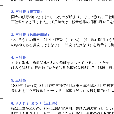
2. 三社祭（東京都）
同寺の鎮守神に祀（まつ）ったのが始まり。そこで別名、三社
三社祭
の名が生まれた。江戸時代は、観音感得の旧暦3月18日
3. 三社祭（歌舞伎舞踊）
つごろう）の善玉、2世中村芝翫（しかん）（4世歌右衛門（う
の祭神である浜成（はまなり）・武成（たけなり）を暗示する
4. 三社祭
くま）浜成，檜前武成の3人の漁師をまつっている。このため古
は古くは3月に行われていたが，明治時代以後5月17，18日に行
5. 三社祭
1832年（天保3）3月江戸中村座で4世坂東三津五郎と2世中
祭
に材を得た三段返しの一つで，山車（だし）人形を舞踊化し
..
6. さんじゃ‐まつり【三社祭】
鐘は上野か浅草の、利生は深き宮戸川、誓ひの網の古（いにし
四年〔１９０１〕五月二日「浅草の
三社祭
は、例年の通り広前