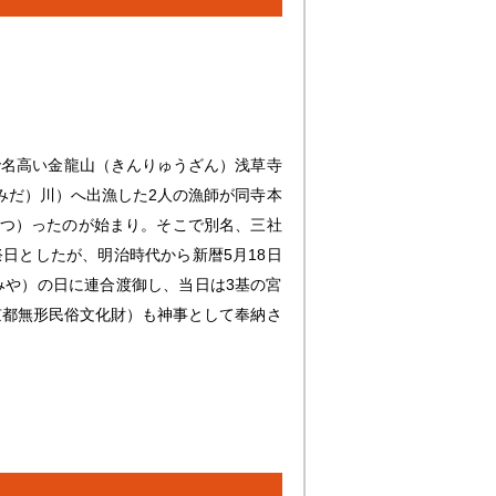
で名高い金龍山（きんりゅうざん）浅草寺
すみだ）川）へ出漁した2人の漁師が同寺本
まつ）ったのが始まり。そこで別名、三社
日としたが、明治時代から新暦5月18日
みや）の日に連合渡御し、当日は3基の宮
京都無形民俗文化財）も神事として奉納さ