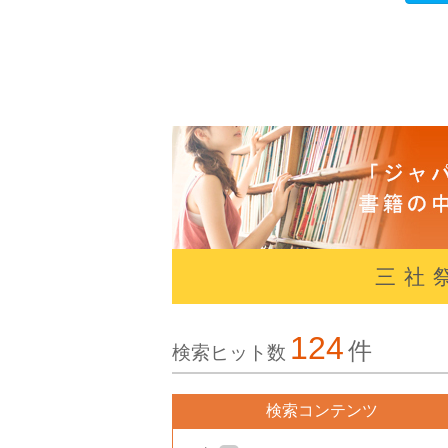
三社
124
件
検索ヒット数
検索コンテンツ