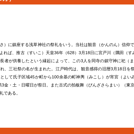
さ）に鎮座する浅草神社の祭礼をいう。当社は観音（かんのん）信仰
れば、推古（すいこ）天皇36年（628）3月18日に宮戸川（隅田（
長者が供養したという縁起によって、この3人を同寺の鎮守神に祀（
れ、三社祭の名が生まれた。江戸時代は、観音感得の旧暦3月18日を祭
として氏子区域45か町から100余基の町神輿（みこし）が宵宮（よい
第3金・土・日曜日が祭日。また古式の拍板舞（びんざさらまい）（東
礼である。