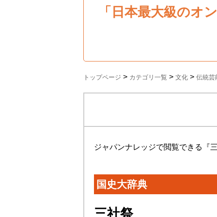
「日本最大級のオ
>
>
>
トップページ
カテゴリ一覧
文化
伝統芸
ジャパンナレッジで閲覧できる『
国史大辞典
三社祭