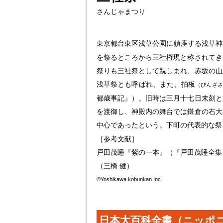
さんじゃまつり
東京都台東区浅草公園に鎮座する浅草神
を祭るところから三社権現と称されてき
祭りも三社祭として親しまれ、赤坂の山
浅草祭とも呼ばれ、また、拍板
（びんざさ
都歳事記』）。旧時は三月十七日未刻と
を渡御し、神殿内の舞台では鎌倉の右大
中心であったという。下町の代表的な祭
［参考文献］
戸田茂睡『紫の一本』（『戸田茂睡全集
（三橋 健）
©Yoshikawa kobunkan Inc.
日本大百科全書（ニッポ