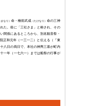
命・檜前武成
命の三神
はまなり）
（たけなり）
された。俗に「三社さま」と称され、その
深い関係にあるところから、別名観音祭・
院正和元年（一三一二）と伝える（『東
・十八日の両日で、本社の神輿三基が町内
暦十一年（一七六一）までは船祭の行事が