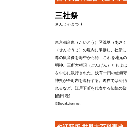
三社祭
さんじゃまつり
東京都台東（たいとう）区浅草（あさく
（せんそうじ）の境内に隣接し、社伝によ
尊の観音像を海中から得、これを地元の
明神、三所大権現（ごんげん）ともよば
を中心に執行された。浅草一円の総鎮守
神輿が全町内を巡行する。現在では5月
れるなど、江戸下町を代表する伝統の祭
[薗田 稔]
©Shogakukan Inc.
改訂新版 世界大百科事典