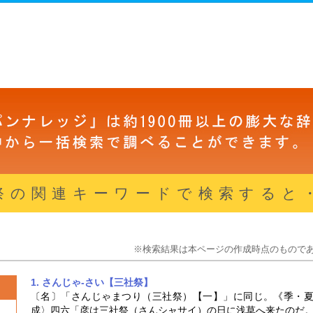
祭の関連キーワードで検索すると
※検索結果は本ページの作成時点のもので
1. さんじゃ‐さい【三社祭】
〔名〕「さんじゃまつり（
三社祭
）【一】」に同じ。《季・
成〉四六「彦は
三社祭
（さんシャサイ）の日に浅草へ来たのだ