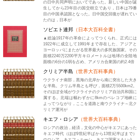
の日中共同声明においてであった。新しい中国が誕
生してから23年目の国交樹立であり，日本は79番
目の中国承認国となった。日中国交回復が遅れてい
たのは，日本が
ソビエト連邦
（日本大百科全書）
▲総論1917年の革命によってつくられ、正式には
1922年に成立して1991年まで存在した、アジアと
ヨーロッパにまたがる世界最大の多民族国家。その
面積2240万2200平方キロメートルは地球の全陸地
面積の6分の1弱を占め、アメリカ合衆国の約2.4倍
クリミア半島
（世界大百科事典）
ウクライナ南部，黒海の北岸から南に突出した大き
な半島。クリム半島とも呼び，面積2万5500km2。
そのほぼ全域がウクライナのクリミア自治共和国に
属する。北端は幅わずかに8kmのペレコプ地峡に
よってつながり，ここを道路と南ウクライナ～北ク
リミア運河が
キエフ・ロシア
（世界大百科事典）
ロシアの政治，経済，文化の中心がキエフにあった
キエフ時代（ほぼ9世紀半ばから13世紀半ばまで）
のロシア。キエフ・ルーシ，キエフ国家ともいう。