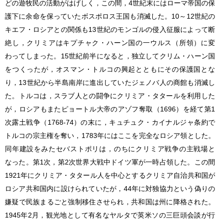
どの遊牧民の活動がはげしく，この間，4世紀末にはローマ帝国の保
護下に余命を保っていたボスポロス王国も消滅した。10～12世紀の
キエフ・ロシアとの関係も13世紀のモンゴルの侵入征服によって断
絶し，クリミアはキプチャク・ハーン国の一ウルス（所領）に変
わってしまった。15世紀前半になると，独立してクリム・ハーン国
をつくったが，オスマン・トルコの興起とともにその保護国とな
り，13世紀から半島南岸に進出していたジェノバ人の商館も消滅し
た。トルコは，スラブ人との闘争にクリミア・タタールを利用した
が，ロシアもまたピョートル大帝のアゾフ奪取（1696）を経て第1
次露土戦争（1768-74）の末に，キュチュク・カイナルジャ条約で
トルコの宗主権を奪い，1783年にはここを完全なロシア領とした。
同年建設をみたセバストポリは，のちにクリミア戦争の主戦場と
なった。第1次，第2次世界大戦中ドイツ軍が一時占領した。この間
1921年にクリミア・タタール人を中心とするクリミア自治共和国が
ロシア共和国内に設けられていたが，44年に対独協力という偽りの
嫌疑で民族まるごと強制移住させられ，共和国は州に降格された。
1945年2月，観光地として有名なヤルタで英米ソの三巨頭会談が行