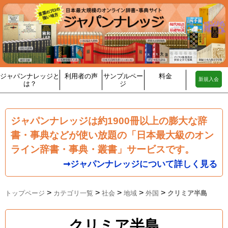
ジャパンナレッジと
利用者の声
サンプルペー
料金
新規入会
は？
ジ
ジャパンナレッジは約1900冊以上の膨大な辞
書・事典などが使い放題の「日本最大級のオン
ライン辞書・事典・叢書」サービスです。
➞ジャパンナレッジについて詳しく見る
>
>
>
>
>
トップページ
カテゴリ一覧
社会
地域
外国
クリミア半島
クリミア半島