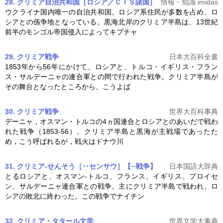
28. クリミア自治共和国［ロシア／ＣＩＳ諸国］
情報・知識 imidas
ウクライナ国内唯一の自治共和国。ロシア系住民が多数を占め、ロ
シアとの係争地となっている。黒海北岸の
クリミア半島
は、13世紀
前半のモンゴル帝国侵入によってキプチャ
29. クリミア戦争
日本大百科全書
1853年から56年にかけて、ロシアと、トルコ・イギリス・フラン
ス・サルデーニャの連合軍との間で行われた戦争。
クリミア半島
が
その舞台となったところから、こうよば
30. クリミア戦争
世界大百科事典
デーニャ，オスマン・トルコの4ヵ国連合とロシアとのあいだで戦わ
れた戦争（1853-56）。
クリミア半島
と黒海が主戦場であったた
め，こう呼ばれるが，戦火はドナウ川
31. クリミア‐せんそう［‥センサウ］【─戦争】
日本国語大辞典
とるロシアと、オスマン‐トルコ、フランス、イギリス、プロイセ
ン、サルデーニャ連合軍との戦争。主に
クリミア半島
で戦われ、ロ
シアの敗北に終わった。この戦争でナイチン
32. クリミア・タタール文学
世界文学大事典