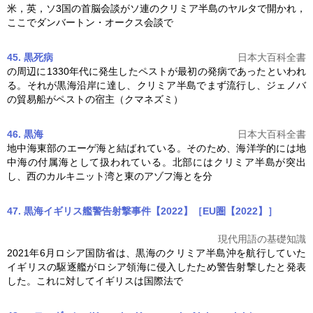
米，英，ソ3国の首脳会談がソ連の
クリミア半島
のヤルタで開かれ，
ここでダンバートン・オークス会談で
45. 黒死病
日本大百科全書
の周辺に1330年代に発生したペストが最初の発病であったといわれ
る。それが黒海沿岸に達し、
クリミア半島
でまず流行し、ジェノバ
の貿易船がペストの宿主（クマネズミ）
46. 黒海
日本大百科全書
地中海東部のエーゲ海と結ばれている。そのため、海洋学的には地
中海の付属海として扱われている。北部には
クリミア半島
が突出
し、西のカルキニット湾と東のアゾフ海とを分
47. 黒海イギリス艦警告射撃事件【2022】［EU圏【2022】］
現代用語の基礎知識
2021年6月ロシア国防省は、黒海の
クリミア半島
沖を航行していた
イギリスの駆逐艦がロシア領海に侵入したため警告射撃したと発表
した。これに対してイギリスは国際法で