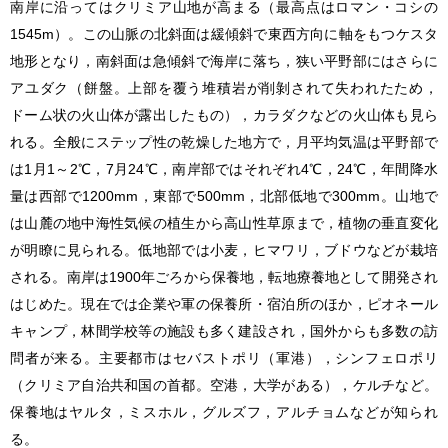
南岸に沿ってはクリミア山地が高まる（最高点はロマン・コシの
1545m）。この山脈の北斜面は緩傾斜で東西方向に軸をもつケスタ
地形となり，南斜面は急傾斜で海岸に落ち，狭い平野部にはさらに
アユダク（餅盤。上部を覆う堆積岩が削剝されて失われたため，
ドーム状の火山体が露出したもの），カラダクなどの火山体も見ら
れる。全般にステップ性の乾燥した地方で，月平均気温は平野部で
は1月1～2℃，7月24℃，南岸部ではそれぞれ4℃，24℃，年間降水
量は西部で1200mm，東部で500mm，北部低地で300mm。山地で
は山麓の地中海性気候の植生から高山性草原まで，植物の垂直変化
が明瞭に見られる。低地部では小麦，ヒマワリ，ブドウなどが栽培
される。南岸は1900年ごろから保養地，転地療養地として開発され
はじめた。現在では企業や軍の保養所・宿泊所のほか，ピオネール
キャンプ，林間学校等の施設も多く建設され，国外からも多数の訪
問者が来る。主要都市はセバストポリ（軍港），シンフェロポリ
（クリミア自治共和国の首都。空港，大学がある），ケルチなど。
保養地はヤルタ，ミスホル，グルズフ，アルチョムなどが知られ
る。