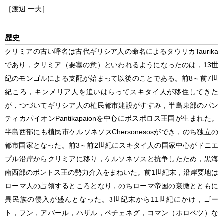
［渡辺 一夫］
歴史
クリミアの古い呼名は古代ギリシア人の命名によるタウリカTaurika
であり，クリミア（要塞の意）といわれるようになったのは，13世
紀のモンゴルによる支配が始まって以後のことである。前8～前7世
紀ころ，キンメリア人を追いはらってスキタイ人が移住してきた
が，つづいてギリシア人の植民都市建設がすすみ，半島東部のパン
ティカパイオンPantikapaionを中心にボスポロス王国が生まれた。
半島西部にも植民市ケルソネソスChersonēsosができ，のち独立の
都市国家となった。前3～前2世紀にスキタイ人の国家中心がドニエ
プル沿岸からクリミアに移り，ケルソネソスと抗争したため，黒海
南西部のポントス王の勢力介入をまねいた。前1世紀末，沿岸要地は
ローマ人の占領するところとなり，のちローマ帝国の衰微とともに
異民族の侵入が盛んとなった。3世紀末から11世紀にかけ，ゴー
ト，フン，アバール，ハザル，ペチェネグ，コマン（ポロベツ）な