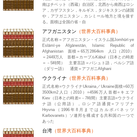
南はチベット（西蔵）自治区，北西から南西はロシ
ア，カザフスタン，キルギス，タジキスタンの諸国
や，アフガニスタン，カシミール地方と境を接す
る。面積は全国の省・自
アフガニスタン
（世界大百科事典）
正式名称＝アフガニスタン・イスラム国Jomhūrī-ye
Eslāmī-ye Afgānestān, Islamic Republic of
Afghanistan 面積＝65万2864km 人口（2010）
＝2449万人 首都＝カーブルKābul（日本との時差
＝－5時間） 主要言語＝パシュト語，ペルシア語
（ダリー語） 通貨＝アフガニAfghani
ウクライナ
（世界大百科事典）
正式名称=ウクライナUkraina／Ukraine面積=60万
3500km2人口（2010）=4596万人首都=キエフ
Kiev（日本との時差=－7時間）主要言語=ウクライ
ナ語（公用語），ロシア語通貨=フリブナ
Hryvna（1996年8月まではカルボバネッツ
Karbovanets）ソ連邦を構成する共和国の一つで
あった
台湾
（世界大百科事典）