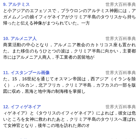
9. アルテミス
世界大百科事典
と小アジアのエフェソスで，ブラウロンのアルテミス神殿には，ア
ガメムノンの娘イフィゲネイアが
クリミア半島
のタウリスから持ち
帰ったと伝える神像がまつられていた。一方
10. アルメニア人
世界大百科事典
商業活動の中心となり，アルメニア教会のカトリコス座も置かれ
た。また移住のもうひとつの波は，
クリミア半島
に向かい，主要都
市にはアルメニア人商人，手工業者の居留地が
11. イスタンブール
画像
世界大百科事典
た。15，16世紀を通じてオスマン帝国は，西アジア（イランを除
く），バルカン，北アフリカ，
クリミア半島
，カフカスの一部を版
図に収め，黒海と地中海の制海権を掌握し
12. イフィゲネイア
世界大百科事典
ィゲネイア》と《タウリスのイフィゲネイア》によれば，彼女は危
いところを女神に救われたあと，
クリミア半島
のタウリスへ運ばれ
て女神官となり，後年この地を訪れた弟のオ