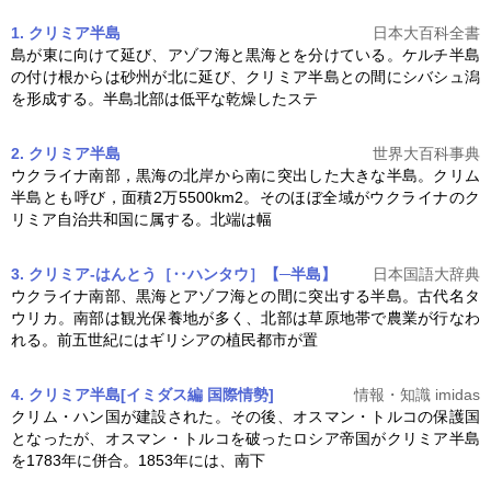
1. クリミア半島
日本大百科全書
島が東に向けて延び、アゾフ海と黒海とを分けている。ケルチ半島
の付け根からは砂州が北に延び、
クリミア半島
との間にシバシュ潟
を形成する。半島北部は低平な乾燥したステ
2. クリミア半島
世界大百科事典
ウクライナ南部，黒海の北岸から南に突出した大きな半島。クリム
半島とも呼び，面積2万5500km2。そのほぼ全域がウクライナのク
リミア自治共和国に属する。北端は幅
3. クリミア‐はんとう［‥ハンタウ］【─半島】
日本国語大辞典
ウクライナ南部、黒海とアゾフ海との間に突出する半島。古代名タ
ウリカ。南部は観光保養地が多く、北部は草原地帯で農業が行なわ
れる。前五世紀にはギリシアの植民都市が置
4. クリミア半島[イミダス編 国際情勢]
情報・知識 imidas
クリム・ハン国が建設された。その後、オスマン・トルコの保護国
となったが、オスマン・トルコを破ったロシア帝国が
クリミア半島
を1783年に併合。1853年には、南下