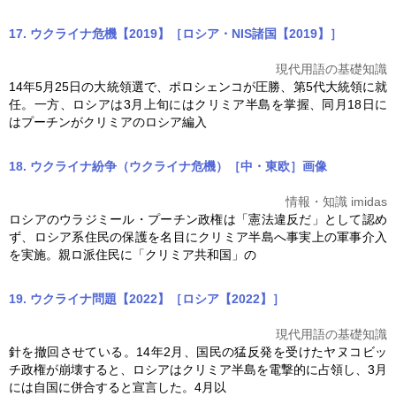
17. ウクライナ危機【2019】［ロシア・NIS諸国【2019】］
現代用語の基礎知識
14年5月25日の大統領選で、ポロシェンコが圧勝、第5代大統領に就
任。一方、ロシアは3月上旬には
クリミア半島
を掌握、同月18日に
はプーチンがクリミアのロシア編入
18. ウクライナ紛争（ウクライナ危機）［中・東欧］
画像
情報・知識 imidas
ロシアのウラジミール・プーチン政権は「憲法違反だ」として認め
ず、ロシア系住民の保護を名目に
クリミア半島
へ事実上の軍事介入
を実施。親ロ派住民に「クリミア共和国」の
19. ウクライナ問題【2022】［ロシア【2022】］
現代用語の基礎知識
針を撤回させている。14年2月、国民の猛反発を受けたヤヌコビッ
チ政権が崩壊すると、ロシアは
クリミア半島
を電撃的に占領し、3月
には自国に併合すると宣言した。4月以