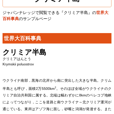
ジャパンナレッジで閲覧できる『クリミア半島』の
世界大
百科事典
のサンプルページ
世界大百科事典
クリミア半島
クリミアはんとう
Krymskii poluostrov
ウクライナ南部，黒海の北岸から南に突出した大きな半島。クリム
2
半島とも呼び，面積2万5500km
。そのほぼ全域がウクライナのク
リミア自治共和国に属する。北端は幅わずかに8kmのペレコプ地峡
によってつながり，ここを道路と南ウクライナ～北クリミア運河が
通じている。東岸はアゾフ海に面し，砂嘴と潟湖が発達する。また