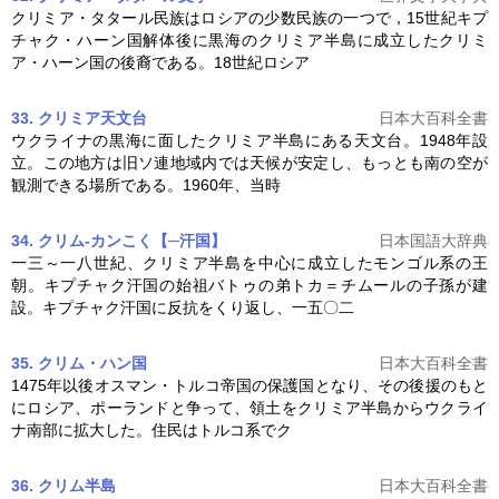
クリミア・タタール民族はロシアの少数民族の一つで，15世紀キプ
チャク・ハーン国解体後に黒海の
クリミア半島
に成立したクリミ
ア・ハーン国の後裔である。18世紀ロシア
33. クリミア天文台
日本大百科全書
ウクライナの黒海に面した
クリミア半島
にある天文台。1948年設
立。この地方は旧ソ連地域内では天候が安定し、もっとも南の空が
観測できる場所である。1960年、当時
34. クリム‐カンこく【─汗国】
日本国語大辞典
一三～一八世紀、
クリミア半島
を中心に成立したモンゴル系の王
朝。キプチャク汗国の始祖バトゥの弟トカ＝チムールの子孫が建
設。キプチャク汗国に反抗をくり返し、一五〇二
35. クリム・ハン国
日本大百科全書
1475年以後オスマン・トルコ帝国の保護国となり、その後援のもと
にロシア、ポーランドと争って、領土を
クリミア半島
からウクライ
ナ南部に拡大した。住民はトルコ系でク
36. クリム半島
日本大百科全書