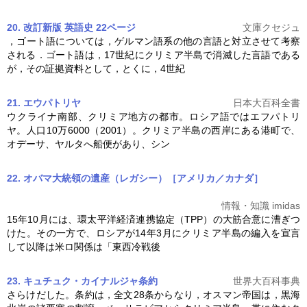
20. 改訂新版 英語史 22ページ
文庫クセジュ
，ゴート語については，ゲルマン語系の他の言語と対立させて考察
される．ゴート語は，17世紀に
クリミア半島
で消滅した言語である
が，その証拠資料として，とくに，4世紀
21. エウパトリヤ
日本大百科全書
ウクライナ南部、クリミア地方の都市。ロシア語ではエフパトリ
ヤ。人口10万6000（2001）。
クリミア半島
の西岸にある港町で、
オデーサ、ヤルタへ船便があり、シン
22. オバマ大統領の遺産（レガシー）［アメリカ／カナダ］
情報・知識 imidas
15年10月には、環太平洋経済連携協定（TPP）の大筋合意に漕ぎつ
けた。その一方で、ロシアが14年3月に
クリミア半島
の編入を宣言
して以降は米ロ関係は「東西冷戦後
23. キュチュク・カイナルジャ条約
世界大百科事典
さらけだした。条約は，全文28条からなり，オスマン帝国は，黒海