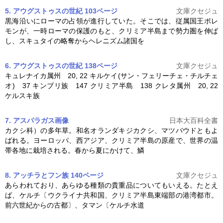
5. アウグストゥスの世紀 103ページ
文庫クセジュ
黒海沿いにローマの占領が進行していた。そこでは、従属国王ポレ
モンが、一時ローマの保護のもと、
クリミア半島
まで勢力圏を伸ば
し、スキュタイの略奪からヘレニズム諸国を
6. アウグストゥスの世紀 138ページ
文庫クセジュ
キュレナイカ属州 20, 22 キルケイ(サン・フェリーチェ・チルチェ
オ) 37 キンブリ族 147
クリミア半島
138 クレタ属州 20, 22
ケルスキ族
7. アスパラガス
画像
日本大百科全書
カクシ科）の多年草。和名オランダキジカクシ、マツバウドともよ
ばれる。ヨーロッパ、西アジア、
クリミア半島
の原産で、世界の温
帯各地に栽培される。春から夏にかけて、鱗
8. アッチラとフン族 140ページ
文庫クセジュ
あらわれており、あらゆる種類の貴重品についてもいえる。たとえ
ば、ケルチ〔ウクライナ共和国、
クリミア半島
東端部の港湾都市。
前六世紀からの古都〕、タマン〔ケルチ水道