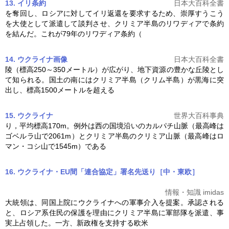
13. イリ条約
日本大百科全書
を奪回し、ロシアに対してイリ返還を要求するため、崇厚すうこう
を大使として派遣して談判させ、
クリミア半島
のリワディアで条約
を結んだ。これが79年のリワディア条約（
14. ウクライナ
画像
日本大百科全書
陵（標高250～350メートル）が広がり、地下資源の豊かな丘陵とし
て知られる。国土の南には
クリミア半島
（クリム半島）が黒海に突
出し、標高1500メートルを超える
15. ウクライナ
世界大百科事典
り，平均標高170m。例外は西の国境沿いのカルパチ山脈（最高峰は
ゴベルラ山で2061m）と
クリミア半島
のクリミア山脈（最高峰はロ
マン・コシ山で1545m）である
16. ウクライナ・EU間「連合協定」署名先送り［中・東欧］
情報・知識 imidas
大統領は、同国上院にウクライナへの軍事介入を提案。承認される
と、ロシア系住民の保護を理由に
クリミア半島
に軍部隊を派遣、事
実上占領した。一方、新政権を支持する欧米