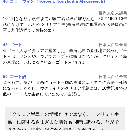
48. コローヴィン（Korovin, Konstantin Alekseevich）
世界人名大辞典
10-19]となり，晩年まで印象主義絵画に取り組む．特に1900-10年
代にかけて，パリや
クリミア半島
(黒海沿岸)の風景画から静物画に
至る創作過程で，独特のエチ
49. ゴート
日本大百科全書
東ゴート人はイタリアに建国した。黒海北岸の原住地に残ったゴー
ト人は、フン人や、ついでスラブ人に吸収されたが、
クリミア半島
の東岸の、いわゆるクリム・ゴート人だけは
50. ゴート語
日本大百科全書
えられているが、東西のゴート王国の消滅によってこの言語も死語
になった。ただし、ウクライナの
クリミア半島
には、16世紀まで少
数のゴート人が生存していたので、言語に
「クリミア半島」の情報だけではなく、「クリミア半
島」に関するさまざまな情報も同時に調べることがで
きるため、幅広い視点から知ることができます。