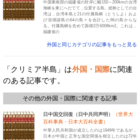
中国東南部の福建省の対岸に幅150～200kmの台湾
海峡を東にへだてて，位置する島。総称としての台
湾は，台湾本島と21の付属島嶼（とうしよ）およ
び澎湖諸島の64の島々を合計した86の島からな
る。付属島嶼を含めて面積3万6008km2。これは，
福建省の
外国と同じカテゴリの記事をもっと見る
「クリミア半島」は
外国・国際
に関連
のある記事です。
その他の外国・国際に関連する記事
日中国交回復（日中共同声明）
（世界大
百科事典・日本大百科全書）
中華人民共和国が成立したのは1949年であるが，
日本が中国と正常な国交関係を樹立したのは72年