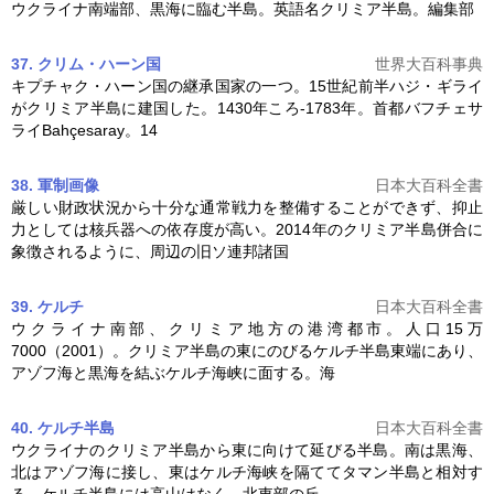
ウクライナ南端部、黒海に臨む半島。英語名
クリミア半島
。編集部
37. クリム・ハーン国
世界大百科事典
キプチャク・ハーン国の継承国家の一つ。15世紀前半ハジ・ギライ
が
クリミア半島
に建国した。1430年ころ-1783年。首都バフチェサ
ライBahçesaray。14
38. 軍制
画像
日本大百科全書
厳しい財政状況から十分な通常戦力を整備することができず、抑止
力としては核兵器への依存度が高い。2014年の
クリミア半島
併合に
象徴されるように、周辺の旧ソ連邦諸国
39. ケルチ
日本大百科全書
ウクライナ南部、クリミア地方の港湾都市。人口15万
7000（2001）。
クリミア半島
の東にのびるケルチ半島東端にあり、
アゾフ海と黒海を結ぶケルチ海峡に面する。海
40. ケルチ半島
日本大百科全書
ウクライナの
クリミア半島
から東に向けて延びる半島。南は黒海、
北はアゾフ海に接し、東はケルチ海峡を隔ててタマン半島と相対す
る。ケルチ半島には高山はなく、北東部の丘