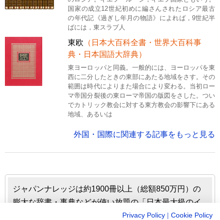
国家の成立12世紀初めに編さんされたロシア最古
の年代記《過ぎし年月の物語》によれば，9世紀半
ばには，東スラブ人
東欧
（日本大百科全書・世界大百科事
典・日本国語大辞典）
東ヨーロッパと同義。一般的には、ヨーロッパを東
西に二分したときの東部にあたる地域をさす。その
範囲は時代によりまた場合により変わる。当初ロー
マ帝国分裂後の東ローマ帝国の版図をさした。つい
でカトリック教会に対する東方教会の影響下にある
地域、あるいは
外国・国際に関連する記事をもっと見る
ジャパンナレッジは約1900冊以上（総額850万円）の
膨大な辞書・事典などが使い放題の「日本最大級のイ
ンターネット辞書・事典・叢書サイト」です。日本国
Privacy Policy
|
Cookie Policy