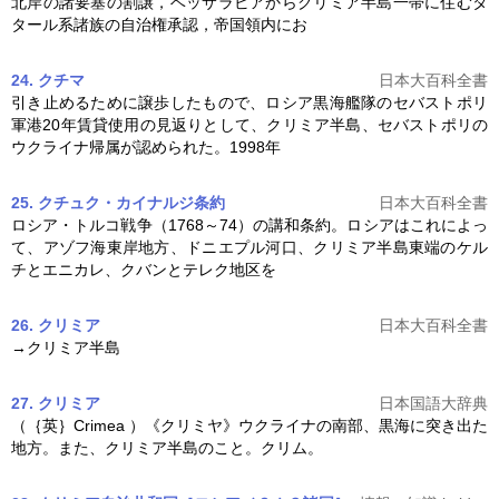
北岸の諸要塞の割譲，ベッサラビアから
クリミア半島
一帯に住むタ
タール系諸族の自治権承認，帝国領内にお
24. クチマ
日本大百科全書
引き止めるために譲歩したもので、ロシア黒海艦隊のセバストポリ
軍港20年賃貸使用の見返りとして、
クリミア半島
、セバストポリの
ウクライナ帰属が認められた。1998年
25. クチュク・カイナルジ条約
日本大百科全書
ロシア・トルコ戦争（1768～74）の講和条約。ロシアはこれによっ
て、アゾフ海東岸地方、ドニエプル河口、
クリミア半島
東端のケル
チとエニカレ、クバンとテレク地区を
26. クリミア
日本大百科全書
→
クリミア半島
27. クリミア
日本国語大辞典
（｛英｝Crimea ）《クリミヤ》ウクライナの南部、黒海に突き出た
地方。また、
クリミア半島
のこと。クリム。