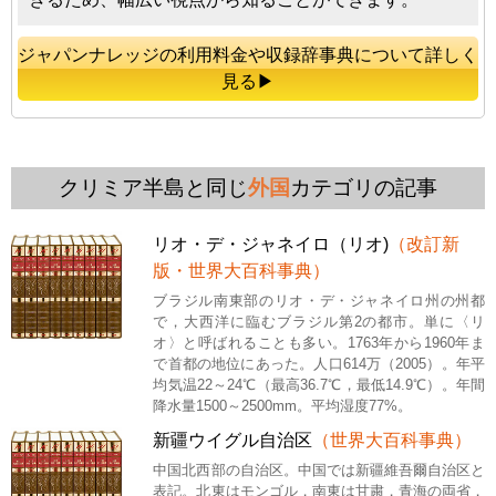
ジャパンナレッジの利用料金や収録辞事典について詳しく
見る▶
クリミア半島と同じ
外国
カテゴリの記事
リオ・デ・ジャネイロ（リオ)
（改訂新
版・世界大百科事典）
ブラジル南東部のリオ・デ・ジャネイロ州の州都
で，大西洋に臨むブラジル第2の都市。単に〈リ
オ〉と呼ばれることも多い。1763年から1960年ま
で首都の地位にあった。人口614万（2005）。年平
均気温22～24℃（最高36.7℃，最低14.9℃）。年間
降水量1500～2500mm。平均湿度77%。
新疆ウイグル自治区
（世界大百科事典）
中国北西部の自治区。中国では新疆維吾爾自治区と
表記。北東はモンゴル，南東は甘粛，青海の両省，