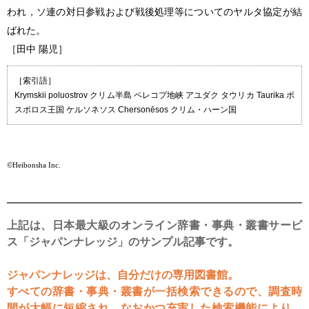
われ，ソ連の対日参戦および戦後処理等についてのヤルタ協定が結
ばれた。
［田中 陽児］
［索引語］
Krymskii poluostrov クリム半島 ペレコプ地峡 アユダク タウリカ Taurika ボ
スポロス王国 ケルソネソス Chersonēsos クリム・ハーン国
©Heibonsha Inc.
上記は、日本最大級のオンライン辞書・事典・叢書サービ
ス「ジャパンナレッジ」のサンプル記事です。
ジャパンナレッジは、自分だけの専用図書館。
すべての辞書・事典・叢書が一括検索できるので、調査時
間が大幅に短縮され、なおかつ充実した検索機能により、