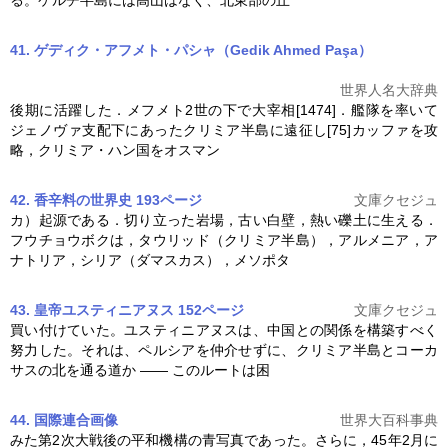
41. ゲディク・アフメト・パシャ（Gedik Ahmed Paşa）
世界人名大辞典
後期に活躍した．メフメト2世の下で大宰相[1474]．艦隊を率いて
ジェノヴァ支配下にあった
クリミア半島
に遠征し[75]カッファを攻
略，クリミア・ハン国をオスマン
42. 香辛料の世界史 193ページ
文庫クセジュ
カ）起源である．切り立った岩場，古い白壁，熱い礫土に生える．
フウチョウボクは，タウリッド（
クリミア半島
），アルメニア，ア
ナトリア，シリア（ダマスカス），メソポタ
43. 皇帝ユスティニアヌス 152ページ
文庫クセジュ
買い付けていた。ユスティニアヌスは、中国との関係を構築すべく
努力した。それは、ペルシアを仲介せずに、
クリミア半島
とコーカ
サスの北を通る道か ―― このルートは困
44. 国際連合
画像
世界大百科事典
みた第2次大戦後の平和機構の青写真であった。さらに，45年2月に