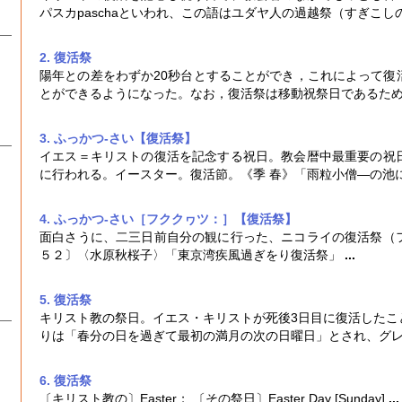
パスカpaschaといわれ、この語はユダヤ人の過越祭（すぎこし
2. 復活祭
陽年との差をわずか20秒台とすることができ，これによって
復
とができるようになった。なお，
復活祭
は移動祝祭日であるた
3. ふっかつ‐さい【復活祭】
イエス＝キリストの復活を記念する祝日。教会暦中最重要の祝
に行われる。イースター。復活節。《季 春》「雨粒小僧―の池
4. ふっかつ‐さい［フククヮツ：］【復活祭】
面白さうに、二三日前自分の観に行った、ニコライの
復活祭
（
５２〕〈水原秋桜子〉「東京湾疾風過ぎをり
復活祭
」
...
5. 復活祭
キリスト教の祭日。イエス・キリストが死後3日目に復活したこ
りは「春分の日を過ぎて最初の満月の次の日曜日」とされ、グ
6. 復活祭
〔キリスト教の〕Easter； 〔その祭日〕Easter Day [Sunday]
...