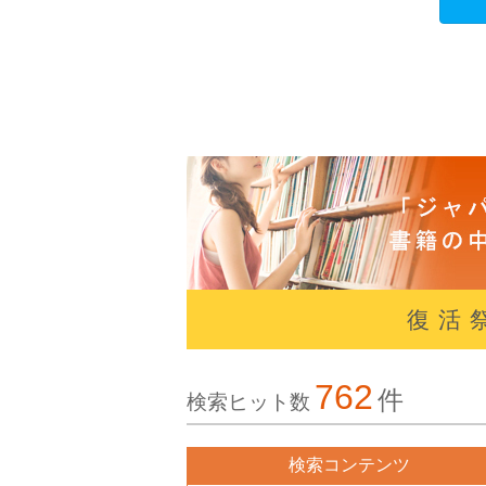
復活
762
件
検索ヒット数
検索コンテンツ