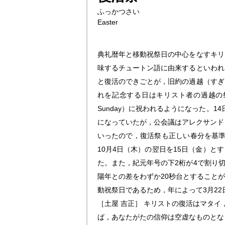
ふっかつさい
Easter
典礼暦年と移動祝祭日の中心をなすキリ
味するチュートン語に由来するといわれ
と復活のできごとが，旧約の過越（すぎ
れを記念する日はキリスト者の過越の祭
Sunday）に祝われるようになった。
になっていたが，公会議はアレクサンド
いったので，復活祭も正しい春分を基準
10月4日（木）の翌日を15日（金）と
た。また，紀元年号の下2桁が4で割り
陽年との差をわずか20秒台とすること
動祝祭日であるため，年によって3月2
［土屋 吉正］
キリストの復活はマタイ
ば，あなたがたの信仰は空虚なものとな