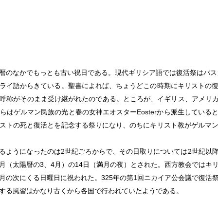
暦のなかでもっとも古い祝日である。現代ギリシア語では復活祭はパスカp
ライ語からきている。聖書によれば、ちょうどこの時期にキリストの
呼称がそのまま受け継がれたのである。ところが、イギリス、アメリカでは
これらはゲルマン民族の光と春の女神エオスターEosterから派生してい
ストの死と復活とを記念する祭りになり、のちにキリスト教がゲルマ
るようになったのは2世紀ごろからで、その日取りについては2世紀以
月（太陽暦の3、4月）の14日（満月の夜）とされた。西方教会ではキ
月の次にくる日曜日に祝われた。325年の第1回ニカイア公会議で復活
する風習はかなり古くから各国で行われていたようである。