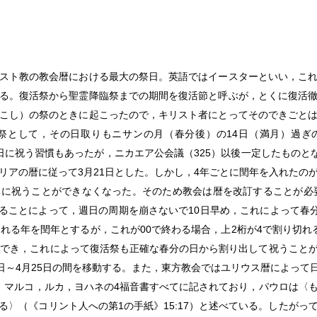
スト教の教会暦における最大の祭日。英語ではイースターといい，こ
る。復活祭から聖霊降臨祭までの期間を復活節と呼ぶが，とくに復活
こし）の祭のときに起こったので，キリスト者にとってそのできごと
として，その日取りもニサンの月（春分後）の14日（満月）過ぎの日
14日に祝う習慣もあったが，ニカエア公会議（325）以後一定したものと
リアの暦に従って3月21日とした。しかし，4年ごとに閏年を入れたの
に祝うことができなくなった。そのため教会は暦を改訂することが必要
することによって，週日の周期を崩さないで10日早め，これによって春
切れる年を閏年とするが，これが00で終わる場合，上2桁が4で割り切れ
ができ，これによって復活祭も正確な春分の日から割り出して祝うこと
2日～4月25日の間を移動する。また，東方教会ではユリウス暦によって
，マルコ，ルカ，ヨハネの4福音書すべてに記されており，パウロは〈
る〉（《コリント人への第1の手紙》15:17）と述べている。したがっ