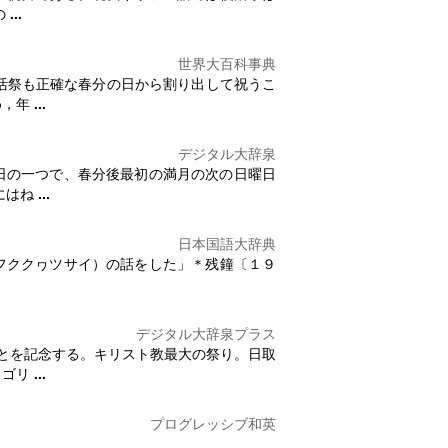
の
...
世界大百科事典
活祭
も正確な春分の日から割り出して祝うこ
め，年
...
デジタル大辞泉
日の一つで、春分後最初の満月の次の日曜日
にはね
...
日本国語大辞典
フククヮツサイ）の話をした」＊残鐘〔１９
デジタル大辞泉プラス
とを記念する。キリスト教最大の祭り。日取
レゴリ
...
プログレッシブ和英