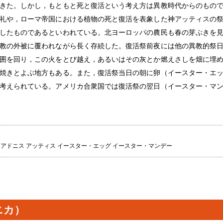
きた。しかし，もともと死と復活という考え方は異教時代からのもの
礼や，ローマ帝国における植物の死と復活を表象した神アッティスの
したものであるといわれている。北ヨーロッパの農民も春の芽ぶきを
教の外被に覆われながら長く存続した。復活祭前夜には他の異教的祭
囲を回り，この火をとび越え，あるいはその灰とか燃えさしを畑に埋
焼きとよぶ地方もある。また，復活祭当日の朝に卵（イースター・エ
考えられている。アメリカ合衆国では復活祭の翌日（イースター・マ
unday アドニス アッティス イースター・エッグ イースター・マンデー
ニカ）