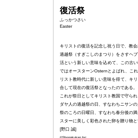
復活祭
ふっかつさい
Easter
キリストの復活を記念し祝う日で、教会
過越祭（すぎこしのまつり）をさすヘブ
活という新しい意味を込めて、この古い
ではオースターンOsternとよばれ、
リスト教時代に新しい意味を得て、キリ
合して現在の復活祭となったのである。
これが祭日としてキリスト教国で守られ
ダヤ人の過越祭の日、すなわちニサンの
祭のころの日曜日、すなわち春分後の満
スターに美しく彩色された卵を贈り物と
[野口 誠]
©Shogakukan Inc.