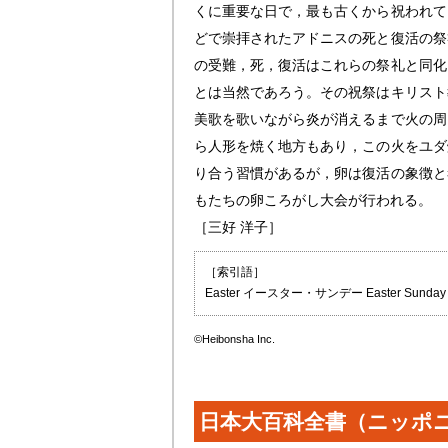
くに重要な日で，最も古くから祝われて
どで崇拝されたアドニスの死と復活の祭
の受難，死，復活はこれらの祭礼と同化
とは当然であろう。その祝祭はキリスト
美歌を歌いながら炎が消えるまで火の周
ら人形を焼く地方もあり，この火をユダ
り合う習慣があるが，卵は復活の象徴と
もたちの卵ころがし大会が行われる。
［三好 洋子］
［索引語］
Easter イースター・サンデー Easter S
©Heibonsha Inc.
日本大百科全書（ニッポ