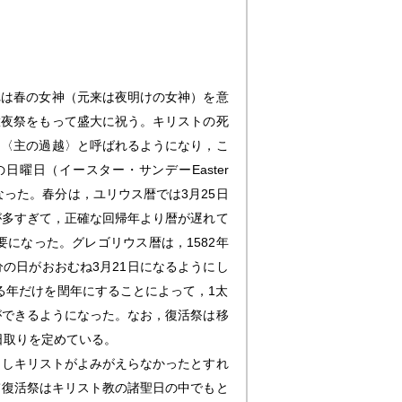
れは春の女神（元来は夜明けの女神）を意
徹夜祭をもって盛大に祝う。キリストの死
は〈主の過越〉と呼ばれるようになり，こ
曜日（イースター・サンデーEaster
なった。春分は，ユリウス暦では3月25日
が多すぎて，正確な回帰年より暦が遅れて
になった。グレゴリウス暦は，1582年
分の日がおおむね3月21日になるようにし
る年だけを閏年にすることによって，1太
ができるようになった。なお，復活祭は移
日取りを定めている。
もしキリストがよみがえらなかったとすれ
て復活祭はキリスト教の諸聖日の中でもと