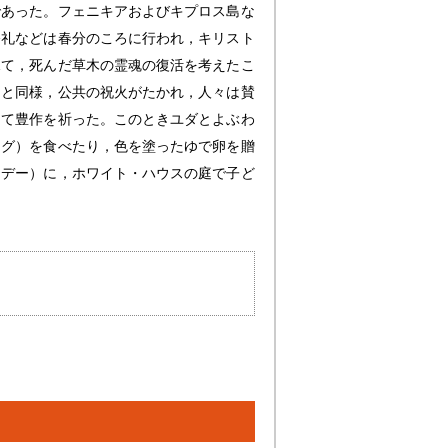
であった。フェニキアおよびキプロス島な
祭礼などは春分のころに行われ，キリスト
見て，死んだ草木の霊魂の復活を考えたこ
日と同様，公共の祝火がたかれ，人々は賛
めて豊作を祈った。このときユダとよぶわ
ッグ）を食べたり，色を塗ったゆで卵を贈
ンデー）に，ホワイト・ハウスの庭で子ど