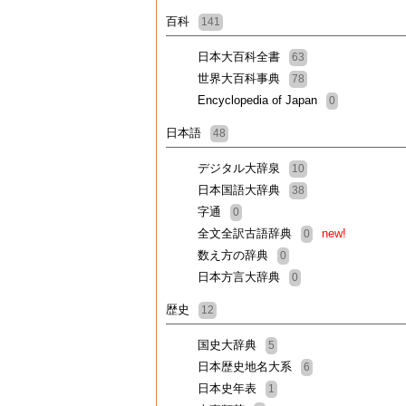
百科
141
日本大百科全書
63
世界大百科事典
78
Encyclopedia of Japan
0
日本語
48
デジタル大辞泉
10
日本国語大辞典
38
字通
0
全文全訳古語辞典
new!
0
数え方の辞典
0
日本方言大辞典
0
歴史
12
国史大辞典
5
日本歴史地名大系
6
日本史年表
1