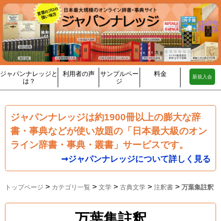
ジャパンナレッジと
利用者の声
サンプルペー
料金
新規入会
は？
ジ
ジャパンナレッジは約1900冊以上の膨大な辞
書・事典などが使い放題の「日本最大級のオン
ライン辞書・事典・叢書」サービスです。
➞ジャパンナレッジについて詳しく見る
>
>
>
>
>
トップページ
カテゴリ一覧
文学
古典文学
注釈書
万葉集註釈
万葉集註釈