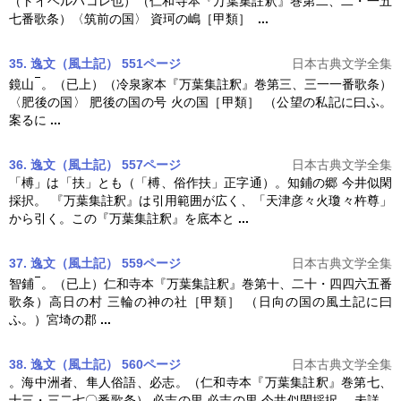
（トイヘルハコレ也）（仁和寺本『
万葉集註釈
』巻第二、二・一五
七番歌条）〈筑前の国〉 資珂の嶋［甲類］
...
35. 逸文（風土記） 551ページ
日本古典文学全集
鏡山
。（已上）（冷泉家本『
万葉集註釈
』巻第三、三一一番歌条）
〈肥後の国〉 肥後の国の号 火の国［甲類］ （公望の私記に曰ふ。
案るに
...
36. 逸文（風土記） 557ページ
日本古典文学全集
「榑」は「扶」とも（「榑、俗作扶」正字通）。知鋪の郷 今井似閑
採択。 『
万葉集註釈
』は引用範囲が広く、「天津彦々火瓊々杵尊」
から引く。この『
万葉集註釈
』を底本と
...
37. 逸文（風土記） 559ページ
日本古典文学全集
智鋪
。（已上）仁和寺本『
万葉集註釈
』巻第十、二十・四四六五番
歌条）高日の村 三輪の神の社［甲類］ （日向の国の風土記に曰
ふ。）宮埼の郡
...
38. 逸文（風土記） 560ページ
日本古典文学全集
。海中洲者、隼人俗語、必志。（仁和寺本『
万葉集註釈
』巻第七、
十三・三二七〇番歌条） 必志の里 必志の里 今井似閑採択。 未詳。