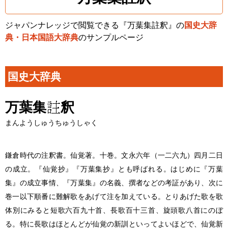
ジャパンナレッジで閲覧できる『万葉集註釈』の
国史大辞
典・日本国語大辞典
のサンプルページ
国史大辞典
万葉集
釈
まんようしゅうちゅうしゃく
鎌倉時代の注釈書。仙覚著。十巻。文永六年（一二六九）四月二日
の成立。『仙覚抄』『万葉集抄』とも呼ばれる。はじめに『万葉
集』の成立事情、『万葉集』の名義、撰者などの考証があり、次に
巻一以下順番に難解歌をあげて注を加えている。とりあげた歌を歌
体別にみると短歌六百九十首、長歌百十三首、旋頭歌八首にのぼ
る。特に長歌はほとんどが仙覚の新訓といってよいほどで、仙覚新