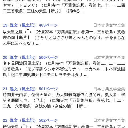
ヤマ）（トヨメリ）（仁和寺本『
万葉集註釈
』巻第七、十一・二四
二三番歌条）三柱の天皇【断片】 （謂ゆる
...
19. 逸文（風土記） 463ページ
日本古典文学全集
馭天皇之世（
）（冷泉家本『
万葉集註釈
』巻第一、三番歌条）賀蘓
理の岡【断片】 （さそりとはささり蜂と云ふものなり。子をまじな
ふ事に云へるなり
...
20. 逸文（風土記） 500ページ
日本古典文学全集
名ト見阿波国風土記）（仁和寺本『
万葉集註釈
』巻第二、二・二二
〇番歌条）（湖ノ字訓ウシホ不審也ミナトニツカヘルコトハ阿波国
風土記ニ中湖奥湖ナトニモコレヲモチヰタリ
...
21. 逸文（風土記） 501ページ
日本古典文学全集
勝間井云由者、倭健天皇命、乃大御櫛笥忘依而勝間云。粟人者、櫛
笥者勝間云也。（已上）（仁和寺本『
万葉集註釈
』巻第七、十二・
二九一六番歌条）奈汰の浦（奈佐の浦）【断
...
22. 逸文（風土記） 502ページ
日本古典文学全集
所知天皇（
ト）（冷泉家本『
万葉集註釈
』巻第一、三番歌条）アマ