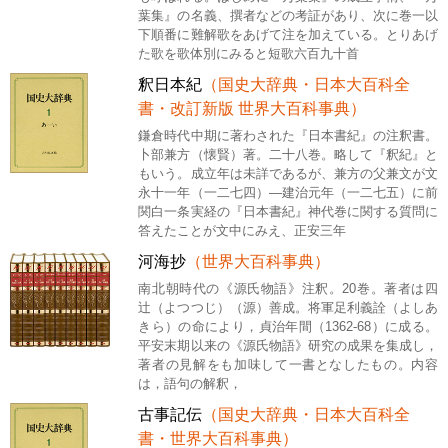
葉集』の名義、撰者などの考証があり、次に巻一以
下順番に難解歌をあげて注を加えている。とりあげ
た歌を歌体別にみると短歌六百九十首
釈日本紀
（国史大辞典・日本大百科全
書・改訂新版 世界大百科事典）
鎌倉時代中期に著わされた『日本書紀』の注釈書。
卜部兼方（懐賢）著。二十八巻。略して『釈紀』と
もいう。成立年は未詳であるが、兼方の父兼文が文
永十一年（一二七四）―建治元年（一二七五）に前
関白一条実経の『日本書紀』神代巻に関する質問に
答えたことが文中にみえ、正安三年
河海抄
（世界大百科事典）
南北朝時代の《源氏物語》注釈。20巻。著者は四
辻（よつつじ）（源）善成。将軍足利義詮（よしあ
きら）の命により，貞治年間（1362-68）に成る。
平安末期以来の《源氏物語》研究の成果を集成し，
著者の見解をも加味して一書となしたもの。内容
は，語句の解釈，
古事記伝
（国史大辞典・日本大百科全
書・世界大百科事典）