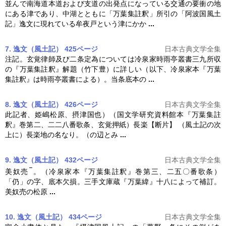
並んで南海道本道および支道の出発点になっている交通の要衝の地
にある津であり、中湖とともに「
万葉集註釈
」所引の「阿波国風土
記」逸文に現れている牟夜戸という津にかか
...
7. 逸文（風土記） 425ページ
日本古典文学全集
注記。玄覚律師及び二条定為については冷泉家時雨亭叢書三九所収
の『
万葉集註釈
』解題（竹下豊）に詳しい（以下、冷泉家本『
万葉
集註釈
』は時雨亭叢書による）。当条底本の
...
8. 逸文（風土記） 426ページ
日本古典文学全集
此記者、姫嶋松原、摂津国也）（国文学研究資料館本『
万葉集註
釈
』巻第二、二二八番歌条、玄覚押紙）長楽【断片】 （風土記の次
上に）長楽地の名なり。（の辺とみ
...
9. 逸文（風土記） 432ページ
日本古典文学全集
美奴売
。（冷泉家本『
万葉集註釈
』巻第三、二五〇番歌条）
「仍」の字、底本欠損。三手文庫蔵『万葉緯』十八によって補訂。
美奴売の松原
...
10. 逸文（風土記） 434ページ
日本古典文学全集