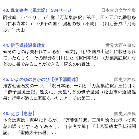
43. 逸文参考（風土記） 584ページ
日本古典文学全集
阿波嶋
トイヘリ。（仙覚『
万葉集註釈
』第四、四・五〇九番歌条
〈仁和寺本〉）〈伊予の国〉 湯桁の数（不載） （四辻善成『河海
抄』）天山
...
44. 伊予道後温泉碑文
世界大百科事典
碑そのものは失われているが，碑文は《伊予国風土記》に載せられ
ていたらしく，その部分を引用した《釈日本紀》《
万葉集註釈
》な
どの古書でみることができる。碑文の内容は
...
45. いよのゆのおかのひ【伊予湯岡碑】
国史大辞典
推古朝金石文の一つ。『釈日本紀』一四と『
万葉集註釈
』三に引く
『伊予国風土記』逸文に、天皇などの伊予温湯（松山市の道後温
泉）行幸が過去に五回あったこと、その第三
...
46. えじ【恵慈】
国史大辞典
本文は恵総・恵
に作るが、『
万葉集註釈
』三所引逸文に従って恵
慈の誤りとすべきであろう。 ［参考文献］『上宮聖徳太子伝補闕
記』、『聖徳太子伝暦』
...