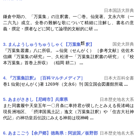
日本国語大辞典
鎌倉中期の、「万葉集」の注釈書。一〇巻。仙覚著。文永六年（一
二六九）成立。全巻の難解な歌について精細に注解し、書名の意
義・撰定・撰者などに関して論理的文献的に研
...
国史大辞典
3. まんようしゅうちゅうしゃく【万葉集
釈】
『万葉集叢書』八に所収。→仙覚（せんがく） ［参考文献］佐佐木
信綱『万葉集の研究』一、久松潜一「
万葉集註釈
書の研究」（『校
本万葉集』首巻上所収） （稲岡 耕二）
...
4. 『万葉集註釈』［百科マルチメディア］
日本大百科全書
巻1 仙覚(せんがく)著 1269年（文永6）刊 国立国会図書館所蔵
...
5. あまがさきし【尼崎市】兵庫県
日本歴史地名大系
また同書履中天皇五年一〇月条に車持君が禊したとみえる長渚崎は
現長洲地区、「摂津国風土記」逸文（
万葉集註釈
）や「住吉大社神
代記」の神功皇后伝説にみえる神前は現神崎
...
6. あまこごう【余戸郷】徳島県：阿波国／板野郡
日本歴史地名大系