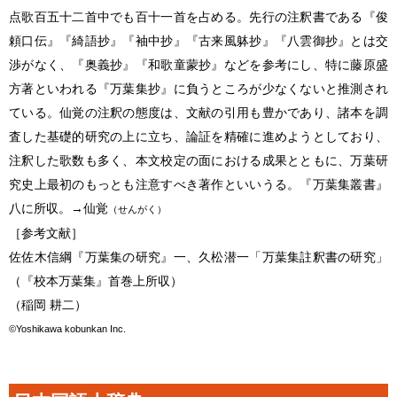
点歌百五十二首中でも百十一首を占める。先行の注釈書である『俊
頼口伝』『綺語抄』『袖中抄』『古来風躰抄』『八雲御抄』とは交
渉がなく、『奥義抄』『和歌童蒙抄』などを参考にし、特に藤原盛
方著といわれる『万葉集抄』に負うところが少なくないと推測され
ている。仙覚の注釈の態度は、文献の引用も豊かであり、諸本を調
査した基礎的研究の上に立ち、論証を精確に進めようとしており、
注釈した歌数も多く、本文校定の面における成果とともに、万葉研
究史上最初のもっとも注意すべき著作といいうる。『万葉集叢書』
八に所収。→仙覚
（せんがく）
［参考文献］
佐佐木信綱『万葉集の研究』一、久松潜一「万葉集註釈書の研究」
（『校本万葉集』首巻上所収）
（稲岡 耕二）
©Yoshikawa kobunkan Inc.