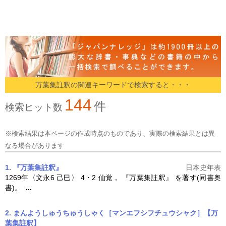
万葉集註釈の関連キーワードで検索すると・・・
144
件
検索ヒット数
※検索結果は本ページの作成時点のものであり、実際の検索結果とは異
なる場合があります
1. 『万葉集註釈』
日本史年表
1269年〈文永6 己巳〉 4・2 仙覚， 『
万葉集註釈
』 を著す(同書奥
書)。
...
2. まんようしゅうちゅうしゃく［マンエフシフチュウシャク］【万
葉集註釈】