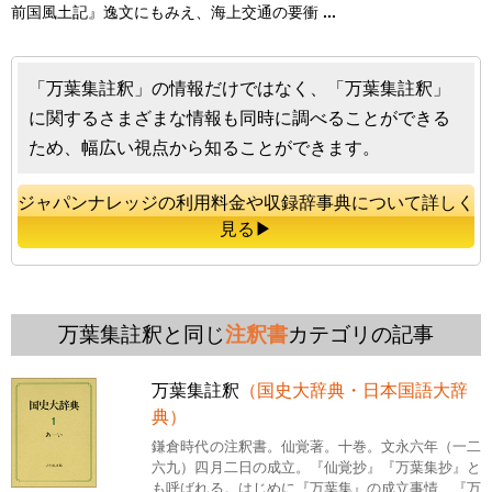
前国風土記』逸文にもみえ、海上交通の要衝
...
「万葉集註釈」の情報だけではなく、「万葉集註釈」
に関するさまざまな情報も同時に調べることができる
ため、幅広い視点から知ることができます。
ジャパンナレッジの利用料金や収録辞事典について詳しく
見る▶
万葉集註釈と同じ
注釈書
カテゴリの記事
万葉集註釈
（国史大辞典・日本国語大辞
典）
鎌倉時代の注釈書。仙覚著。十巻。文永六年（一二
六九）四月二日の成立。『仙覚抄』『万葉集抄』と
も呼ばれる。はじめに『万葉集』の成立事情、『万