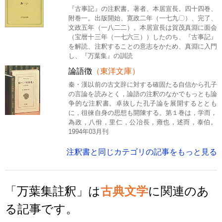
『古事記』の注釈書。著者、本居宣長。四十四巻、
附巻一。出版開始、寛政二年（一七九〇）、完了、
文政五年（一八二二）。本居宣長は賀茂真淵に面会
（宝暦十三年（一七六三））したのち、『古事記』
を解読、注釈することの意志をかため、真淵に入門
し、『万葉集』の訓読
論語徴
（東洋文庫）
秦・漢以前の古文辞に対する確固たる自信から孔子
の言論を読みとく，論語の注釈のなかでもっとも論
争的な注釈書。卓抜した孔子論を展開するととも
に，徂徠自身の思想も開陳する。第１巻は，学而，
為政，八佾，里仁，公冶長，雍也，述而，泰伯。
1994年03月刊
注釈書と同じカテゴリの記事をもっと見る
「万葉集註釈」は
古典文学
に関連のあ
る記事です。