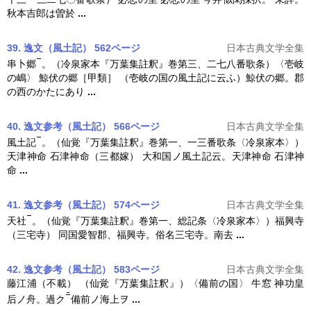
秋本吉郎は曽於
...
39. 逸文（風土記） 562ページ
日本古典文学全集
串卜郷
。（冷泉家本『
万葉集註釈
』巻第三、二七八番歌条）〈壱岐
の嶋〉 鯨伏の郷［甲類］ （壱岐の国の風土記に云ふ）鯨伏の郷。郡
の西のかたにあり
...
40. 逸文参考（風土記） 566ページ
日本古典文学全集
風土記
。（仙覚『
万葉集註釈
』巻第一、一三番歌条〈冷泉家本〉）
天津神命 石津神命（三都嫁） 大和国ノ風土記云。天津神命 石津神
命
...
41. 逸文参考（風土記） 574ページ
日本古典文学全集
天社
。（仙覚『
万葉集註釈
』巻第一、総記条〈冷泉家本〉）福興寺
（三宅寺） 同国愛智郡、福興寺。俗名三宅寺。南去
...
42. 逸文参考（風土記） 583ページ
日本古典文学全集
藤江浦（不載） （仙覚『
万葉集註釈
』）〈備前の国〉 牛窓 神功皇
后ノ舟。過ク
備前ノ海上ヲ
...