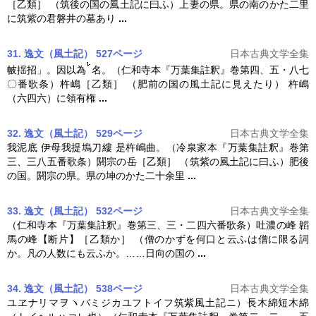
［乙類］ （筑後の国の風土記に曰ふ）上妻の県。県の南のかた二里
に筑紫の君磐井の墓あり
...
31. 逸文（風土記） 527ページ
日本古典文学全集
帔揺招」。因以為
名。（仁和寺本『
万葉集註釈
』巻第四、五・八七
〇番歌条）杵嶋［乙類］ （肥前の国の風土記に見えたり） 杵嶋
（六四六）に領有権
...
32. 逸文（風土記） 529ページ
日本古典文学全集
我泥底 伊母我提塢刀縷 是杵嶋曲。（冷泉家本『
万葉集註釈
』巻第
三、三八五番歌条）閼宗の岳［乙類］ （筑紫の風土記に曰ふ）肥後
の国。閼宗の県。県の坤のかた二十余里
...
33. 逸文（風土記） 532ページ
日本古典文学全集
（仁和寺本『
万葉集註釈
』巻第三、三・二四六番歌条）吐濃の峰 韜
馬の峰【断片】［乙類か］ （僧のかずを何口と云ふは僧に限る詞
か。凡の人数にも云ふか。……日向の国の
...
34. 逸文（風土記） 538ページ
日本古典文学全集
ユヱナリマヲヽバミジカユフトイフ筑紫風土記ニ）長木綿短木綿