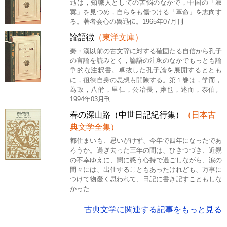
迅は，知識人としての苦悩のなかで，中国の「寂
寞」を見つめ，自らをも傷つける「革命」を志向す
る。著者会心の魯迅伝。1965年07月刊
論語徴
（東洋文庫）
秦・漢以前の古文辞に対する確固たる自信から孔子
の言論を読みとく，論語の注釈のなかでもっとも論
争的な注釈書。卓抜した孔子論を展開するととも
に，徂徠自身の思想も開陳する。第１巻は，学而，
為政，八佾，里仁，公冶長，雍也，述而，泰伯。
1994年03月刊
春の深山路（中世日記紀行集）
（日本古
典文学全集）
都住まいも、思いがけず、今年で四年になったであ
ろうか。過ぎ去った三年の間は、ひきつづき、近親
の不幸ゆえに、闇に惑う心持で過ごしながら、涙の
間々には、出仕することもあったけれども、万事に
つけて物憂く思われて、日記に書き記すこともしな
かった
古典文学に関連する記事をもっと見る