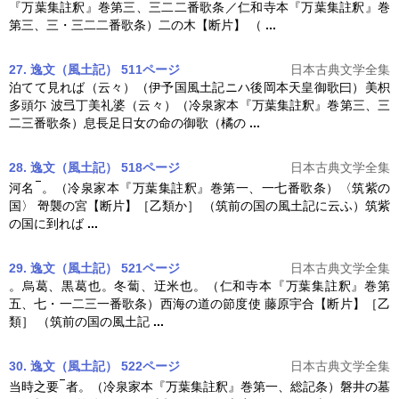
『
万葉集註釈
』巻第三、三二二番歌条／仁和寺本『
万葉集註釈
』巻
第三、三・三二二番歌条）二の木【断片】 （
...
27. 逸文（風土記） 511ページ
日本古典文学全集
泊てて見れば（云々）（伊予国風土記ニハ後岡本天皇御歌曰）美枳
多頭尓 波弖丁美礼婆（云々）（冷泉家本『
万葉集註釈
』巻第三、三
二三番歌条）息長足日女の命の御歌（橘の
...
28. 逸文（風土記） 518ページ
日本古典文学全集
河名
。（冷泉家本『
万葉集註釈
』巻第一、一七番歌条）〈筑紫の
国〉 哿襲の宮【断片】［乙類か］ （筑前の国の風土記に云ふ）筑紫
の国に到れば
...
29. 逸文（風土記） 521ページ
日本古典文学全集
。烏葛、黒葛也。冬蔔、迂米也。（仁和寺本『
万葉集註釈
』巻第
五、七・一二三一番歌条）西海の道の節度使 藤原宇合【断片】［乙
類］ （筑前の国の風土記
...
30. 逸文（風土記） 522ページ
日本古典文学全集
当時之要
者。（冷泉家本『
万葉集註釈
』巻第一、総記条）磐井の墓