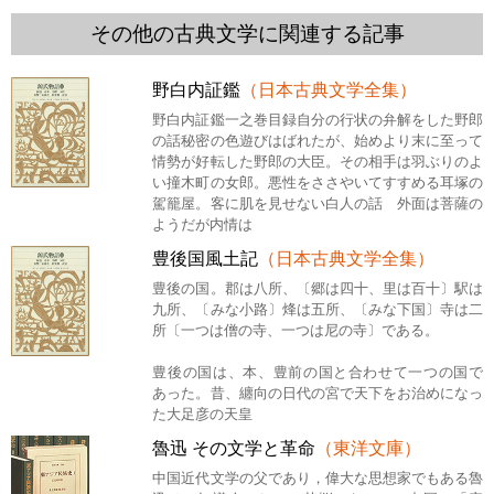
その他の古典文学に関連する記事
野白内証鑑
（日本古典文学全集）
野白内証鑑一之巻目録自分の行状の弁解をした野郎
の話秘密の色遊びはばれたが、始めより末に至って
情勢が好転した野郎の大臣。その相手は羽ぶりのよ
い撞木町の女郎。悪性をささやいてすすめる耳塚の
駕籠屋。客に肌を見せない白人の話 外面は菩薩の
ようだが内情は
豊後国風土記
（日本古典文学全集）
豊後の国。郡は八所、〔郷は四十、里は百十〕駅は
九所、〔みな小路〕烽は五所、〔みな下国〕寺は二
所〔一つは僧の寺、一つは尼の寺〕である。
豊後の国は、本、豊前の国と合わせて一つの国で
あった。昔、纏向の日代の宮で天下をお治めになっ
た大足彦の天皇
魯迅 その文学と革命
（東洋文庫）
中国近代文学の父であり，偉大な思想家でもある魯