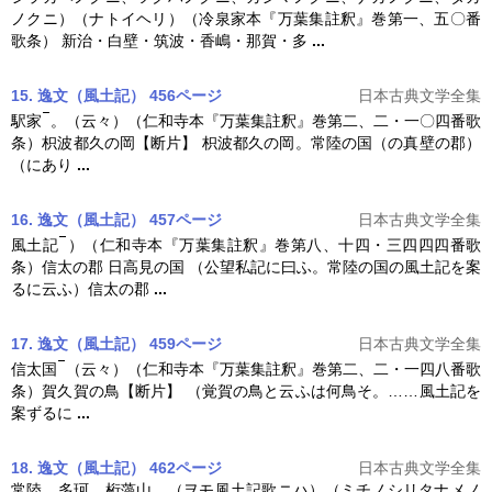
ノクニ）（ナトイヘリ）（冷泉家本『
万葉集註釈
』巻第一、五〇番
歌条） 新治・白壁・筑波・香嶋・那賀・多
...
15. 逸文（風土記） 456ページ
日本古典文学全集
駅家
。（云々）（仁和寺本『
万葉集註釈
』巻第二、二・一〇四番歌
条）枳波都久の岡【断片】 枳波都久の岡。常陸の国（の真壁の郡）
（にあり
...
16. 逸文（風土記） 457ページ
日本古典文学全集
風土記
）（仁和寺本『
万葉集註釈
』巻第八、十四・三四四四番歌
条）信太の郡 日高見の国 （公望私記に曰ふ。常陸の国の風土記を案
るに云ふ）信太の郡
...
17. 逸文（風土記） 459ページ
日本古典文学全集
信太国
（云々）（仁和寺本『
万葉集註釈
』巻第二、二・一四八番歌
条）賀久賀の鳥【断片】 （覚賀の鳥と云ふは何鳥そ。……風土記を
案ずるに
...
18. 逸文（風土記） 462ページ
日本古典文学全集
常陸。多珂。桁藻山。（ヲモ風土記歌ニハ）（ミチノシリタナメノ