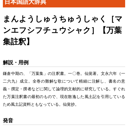
日本国語大辞典
まんようしゅうちゅうしゃく［マ
ンエフシフチュウシャク］【万葉
集註釈】
解説・用例
鎌倉中期の、「万葉集」の注釈書。一〇巻。仙覚著。文永六年（一
二六九）成立。全巻の難解な歌について精細に注解し、書名の意
義・撰定・撰者などに関して論理的文献的に研究している。すぐれ
た万葉注釈書の最初のもので、現在散逸した風土記を引用している
ため風土記資料ともなっている。仙覚抄。
発音