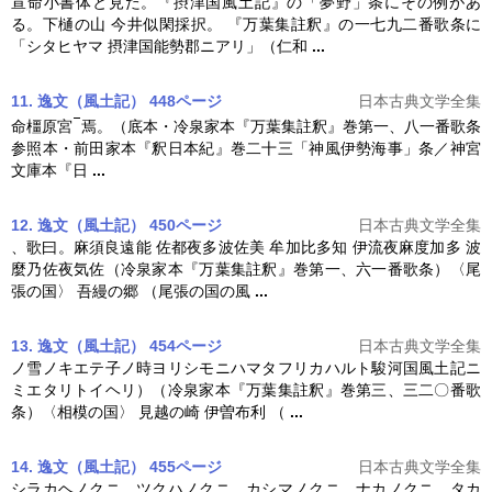
宣命小書体と見た。『摂津国風土記』の「夢野」条にその例があ
る。下樋の山 今井似閑採択。 『
万葉集註釈
』の一七九二番歌条に
「シタヒヤマ 摂津国能勢郡ニアリ」（仁和
...
11. 逸文（風土記） 448ページ
日本古典文学全集
命橿原宮
焉。（底本・冷泉家本『
万葉集註釈
』巻第一、八一番歌条
参照本・前田家本『釈日本紀』巻二十三「神風伊勢海事」条／神宮
文庫本『日
...
12. 逸文（風土記） 450ページ
日本古典文学全集
、歌曰。麻須良遠能 佐都夜多波佐美 牟加比多知 伊流夜麻度加多 波
麼乃佐夜気佐（冷泉家本『
万葉集註釈
』巻第一、六一番歌条）〈尾
張の国〉 吾縵の郷 （尾張の国の風
...
13. 逸文（風土記） 454ページ
日本古典文学全集
ノ雪ノキエテ子ノ時ヨリシモニハマタフリカハルト駿河国風土記ニ
ミエタリトイヘリ）（冷泉家本『
万葉集註釈
』巻第三、三二〇番歌
条）〈相模の国〉 見越の崎 伊曽布利 （
...
14. 逸文（風土記） 455ページ
日本古典文学全集
シラカヘノクニ、ツクハノクニ、カシマノクニ、ナカノクニ、タカ