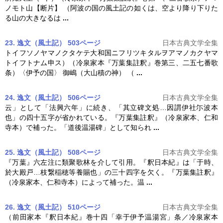
ノモト山【断片】 （阿波の国の風土記の如くは、空より降り下りた
る山の大きなるは
...
23. 逸文（風土記） 503ページ
日本古典文学全集
トイフソノヤマノクタケテ大和国ニフリツキタルヲアマノカクヤマ
トイフトナム申ス）（冷泉家本『
万葉集註釈
』巻第三、二五七番歌
条）〈伊予の国〉 御嶋（大山積の神） （
...
24. 逸文（風土記） 506ページ
日本古典文学全集
云」として「法興六年」に続き、「其立碑文処…因謂伊社尓波本
也」の四十五字が省かれている。『
万葉集註釈
』（冷泉家本、仁和
寺本）で補った。「道後温湯碑」として知られ
...
25. 逸文（風土記） 508ページ
日本古典文学全集
『万葉』六左注に類聚歌林を介して引用。『釈日本紀』は「于時、
於大殿戸…枝繋稲穂等養賜也」の三十四字を欠く。『
万葉集註釈
』
（冷泉家本、仁和寺本）によって補った。温
...
26. 逸文（風土記） 510ページ
日本古典文学全集
（前田家本『釈日本紀』巻十四「幸于伊予温湯宮」条／冷泉家本