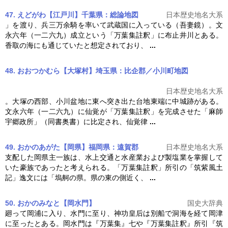
47. えどがわ【江戸川】千葉県：総論
地図
日本歴史地名大系
」を渡り、兵三万余騎を率いて武蔵国に入っている（吾妻鏡）。文
永六年（一二六九）成立という「
万葉集註釈
」に布止井川とある。
香取の海にも通じていたと想定されており、
...
48. おおつかむら【大塚村】埼玉県：比企郡／小川町
地図
日本歴史地名大系
。大塚の西部、小川盆地に東へ突き出た台地東端に中城跡がある。
文永六年（一二六九）に仙覚が「
万葉集註釈
」を完成させた「麻師
宇郷政所」（同書奥書）に比定され、仙覚律
...
49. おかのあがた【岡県】福岡県：遠賀郡
日本歴史地名大系
支配した岡県主一族は、水上交通と水産業および製塩業を掌握して
いた豪族であったと考えられる。「
万葉集註釈
」所引の「筑紫風土
記」逸文には「塢舸の県。県の東の側近く、
...
50. おかのみなと【岡水門】
国史大辞典
廻って岡浦に入り、水門に至り、神功皇后は別船で洞海を経て岡津
に至ったとある。岡水門は『万葉集』七や『
万葉集註釈
』所引『筑