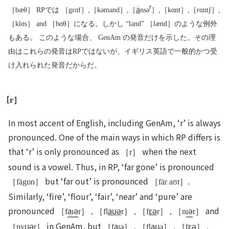
r
ä
［bæθ］
RPでは
［grɑf］,［kəmand］,［
nsə
］,［kɑnt］,［rɑntʃ］,
［klɑs］ and ［bɑθ］になる。しかし “land”
［lænd］
のような例外
もある。 このような場合、 GenAm の発音だけを示した。その理
由はこれらの発音はRPではないが、イギリス英語で一般的かつ受
け入れられた発音だからだ。
［
r］
In most accent of English, including GenAm, ‘r’ is always
pronounced. One of the main ways in which RP differs is
that ‘r’ is only pronounced as
when the next
［r］
sound is a vowel. Thus, in RP, ‘far gone’ is pronounced
but ‘far out’ is pronounced
.
［fägɒn］
［fär aʊt］
Similarly, ‘fire’, ‘flour’, ‘fair’, ‘near’ and ‘pure’ are
pronounced
a
ə
aʊə
εə
ə
and
［f
r］ , ［fl
r］ , ［f
r］ , ［n
r］
ʊə
in GenAm, but
a
aʊ
εə
［py
r］
［f
ə］ , ［fl
ə］ , ［f
］ ,