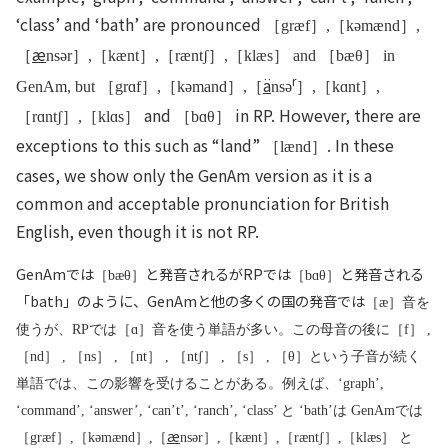
‘class’ and ‘bath’ are pronounced
［græf］,［kəmænd］,
æ
［
nsər］,［kænt］,［ræntʃ］,［klæs］ and ［bæθ］ in
r
ä
GenAm, but ［grɑf］,［kəmand］,［
nsə
］,［kɑnt］,
and
in RP. However, there are
［rɑntʃ］,［klɑs］
［bɑθ］
exceptions to this such as “land”
. In these
［lænd］
cases, we show only the GenAm version as it is a
common and acceptable pronunciation for British
English, even though it is not RP.
GenAmでは
と発音されるがRPでは
と発音される
［bæθ］
［bɑθ］
「bath」のように、GenAmと他の多くの国の発音では
［æ］
音を
使うが、RPでは
［ɑ］
音を使う単語が多い。この母音の後に
［f］ ,
［nd］ , ［ns］ , ［nt］ , ［ntʃ］ , ［s］ , ［θ］
という子音が続く
単語では、この影響を受けることがある。例えば、‘graph’,
‘command’, ‘answer’, ‘can’t’, ‘ranch’, ‘class’ と ‘bath’は GenAmでは
æ
［græf］,［kəmænd］,［
nsər］,［kænt］,［ræntʃ］,［klæs］
と