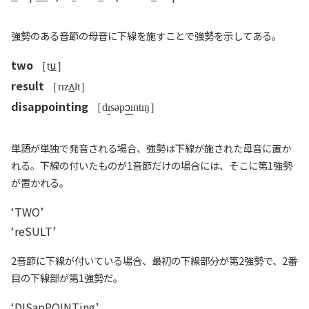
強勢のある音節の母音に下線を施すことで強勢を示してある。
two
u
［t
］
result
ʌ
［r
z
lt］
disappointing
ɔ
［d
səp
nt
ŋ］
単語が単独で発音される場合、強勢は下線が施された母音に置か
れる。下線の付いたものが1音節だけの場合には、そこに第1強勢
が置かれる。
‘TWO’
‘reSULT’
2音節に下線が付いている場合、最初の下線部分が第2強勢で、2番
目の下線部が第1強勢だ。
‘DISapPOINTing’