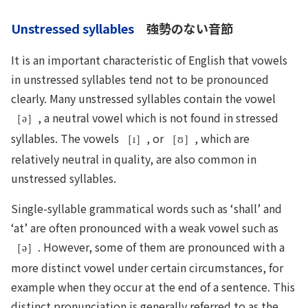
Unstressed syllables
強勢のない音節
It is an important characteristic of English that vowels
in unstressed syllables tend not to be pronounced
clearly. Many unstressed syllables contain the vowel
, a neutral vowel which is not found in stressed
［ə］
syllables. The vowels
, or
, which are
［
］
［ʊ］
relatively neutral in quality, are also common in
unstressed syllables.
Single-syllable grammatical words such as ‘shall’ and
‘at’ are often pronounced with a weak vowel such as
. However, some of them are pronounced with a
［ə］
more distinct vowel under certain circumstances, for
example when they occur at the end of a sentence. This
distinct pronunciation is generally referred to as the