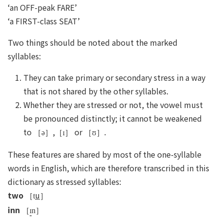
‘an OFF-peak FARE’
‘a FIRST-class SEAT’
Two things should be noted about the marked
syllables:
They can take primary or secondary stress in a way
that is not shared by the other syllables.
Whether they are stressed or not, the vowel must
be pronounced distinctly; it cannot be weakened
to
,
or
.
［ə］
［
］
［ʊ］
These features are shared by most of the one-syllable
words in English, which are therefore transcribed in this
dictionary as stressed syllables:
two
u
［t
］
inn
［
n］