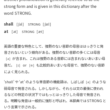
strong form and is given in this dictionary after the
word STRONG.
shall
STRONG
［ʃəl］
［ʃæl］
at
STRONG
［ət］
［æt］
英語の重要な特色として、強勢のない音節の母音ははっきりと発
音されないという傾向がある。強勢のない音節の多くには母音
が含まれ、これは強勢のある音節には含まれないあいまい母
［ə］
音だ。
or
も比較的あいまいな母音で、強勢のない音節
［
］
［ʊ］
によく見られる。
‘
shall
’ や ‘
at
’ のような単音節の機能語は、しばしば
のような
［ə］
弱母音で発音される。しかしながら、それらは文の最後に使われ
るなどの特定の状況下ではもっとはっきりした母音で発音され
る。明瞭な発音は一般的に強形と呼ばれ、本辞典では
STRONG
と
いう言葉で示される。