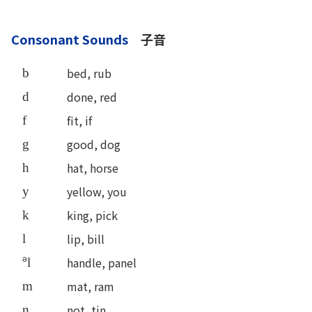
Consonant Sounds
子音
bed, rub
b
done, red
d
fit, if
f
good, dog
g
hat, horse
h
yellow, you
y
king, pick
k
lip, bill
l
ə
handle, panel
l
mat, ram
m
not, tin
n