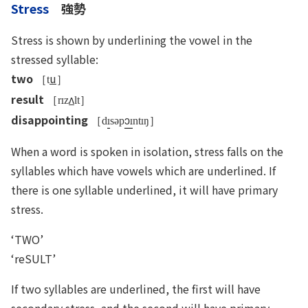
Stress
強勢
Stress is shown by underlining the vowel in the
stressed syllable:
two
u
［t
］
result
ʌ
［r
z
lt］
disappointing
ɔ
［d
səp
nt
ŋ］
When a word is spoken in isolation, stress falls on the
syllables which have vowels which are underlined. If
there is one syllable underlined, it will have primary
stress.
‘TWO’
‘reSULT’
If two syllables are underlined, the first will have
secondary stress, and the second will have primary