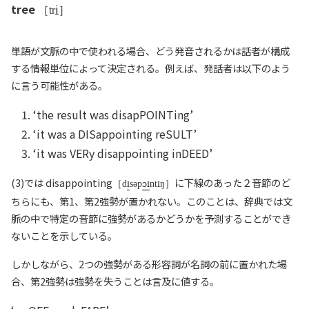
tree
i
［tr
］
単語が文脈の中で使われる場合、どう発音されるかは話者が構成
する情報単位によって決定される。例えば、発話者は以下のよう
に言う可能性がある。
‘the result was disapPOINTing’
‘it was a DISappointing reSULT’
‘it was VERy disappointing inDEED’
(3)では
disappointing
ɔ
に下線のあった２音節のど
［d
səp
nt
ŋ］
ちらにも、第1、第2強勢が置かれない。このことは、辞典では文
脈の中で特定の音節に強勢があるかどうかを予測することができ
ないことを示している。
しかしながら、2つの強勢がある形容詞が名詞の前に置かれた場
合、第2強勢は強勢を失うことは言及に値する。