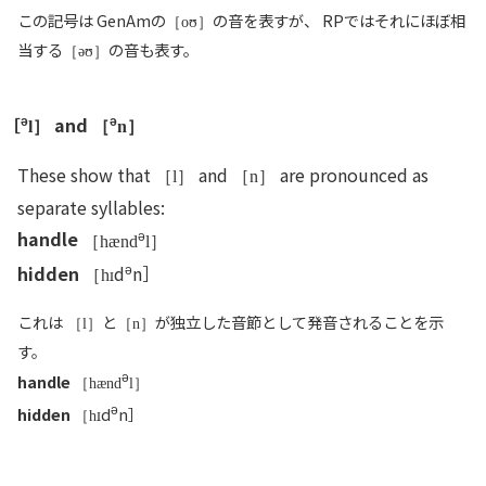
この記号は GenAmの
の音を表すが、 RPではそれにほぼ相
［oʊ］
当する
の音も表す。
［əʊ］
ə
ə
［
and
l］
［
n］
These show that
and
are pronounced as
［l］
［n］
separate syllables:
ə
handle
［hænd
l］
ə
hidden
d
n］
［h
これは
と
が独立した音節として発音されることを示
［l］
［n］
す。
ə
handle
［hænd
l］
ə
hidden
d
n］
［h