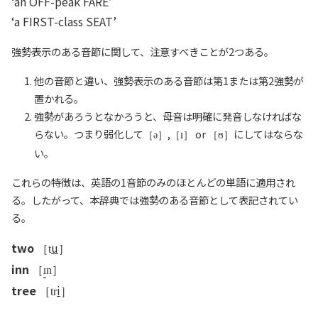
‘an OFF-peak FARE’
‘a FIRST-class SEAT’
強勢表示のある音節に関して、注意すべきことが2つある。
他の音節と違い、強勢表示のある音節は第1または第2強勢が
置かれる。
強勢があろうとなかろうと、母音は明確に発音しなければな
らない。つまり弱化して
,
or
にしてはならな
［ə］
［
］
［ʊ］
い。
これらの特徴は、英語の1音節のみのほとんどの単語に適用され
る。したがって、本辞典では強勢のある音節として表記されてい
る。
two
u
［t
］
inn
［
n］
tree
i
［tr
］