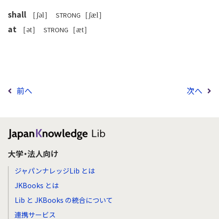
shall
STRONG
［ʃəl］
［ʃæl］
at
STRONG
［ət］
［æt］
前へ
次へ
大学・法人向け
ジャパンナレッジLib とは
JKBooks とは
Lib と JKBooks の統合について
連携サービス