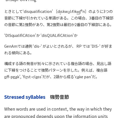
ə
ときとして‘
disqualification
’ ［d
skw
ɔ
l
f
k
ə
ʃ
n］のように3つの
I
I
音節に下線が引かれている単語がある。この場合、3番目の下線部
の音節に第1強勢があり、第2強勢は最初か2番目の下線部にある。
‘DISqualifiCAtion’か ‘disQUALifiCAtion’か
GenAmでは通例 ‘dis-‘ がよいとされるが、 RP では ‘DIS-‘ が好ま
れる傾向にある。
構成する語の発音が別々に示されている複合語の場合、見出し語
に下線をつけることで強勢パターンを示した。例えば、複合語
o
ff-p
ea
k’, ‘f
ir
st-cl
a
ss’だが、2語から成る‘c
a
ke pan’だ。
Stressed syllables
強勢音節
When words are used in context, the way in which they
are pronounced depends upon the information units