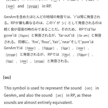
ə
and
ʊə
in RP.
［n
］
［py
］
GenAmを含めたほとんどの地域の発音では、‘r’は常に発音され
る。RPが最も異なるのは、この‘r’ が
として発音されるのは
［r］
続く音が母音の時のみであることだ。そのため、 RPでは‘far
gone’は
と発音されるが、‘far out’は
と発音
［fägɒn］
［fär aʊt］
される。 同様に、‘fire’, ‘flour’, ‘fair’, ‘near’そして‘pure’は
GenAmでは
a
ə
aʊə
εə
ə
［f
r］ , ［fl
r］ , ［f
r］ , ［n
r］ ,
ʊə
と発音されるが、 RPでは
a
aʊ
［py
r］
［f
ə］ , ［fl
ə>］ ,
εə
ə
ʊə
と発音される。
［f
］ , ［n
］ , ［py
］
［
oʊ］
This symbol is used to represent the sound
in
［oʊ］
GenAm, and also the sound
in RP, as these
［əʊ］
sounds are almost entirely equivalent.