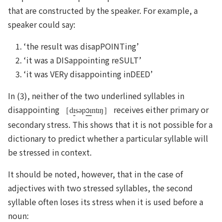
that are constructed by the speaker. For example, a
speaker could say:
‘the result was disapPOINTing’
‘it was a DISappointing reSULT’
‘it was VERy disappointing inDEED’
In (3), neither of the two underlined syllables in
disappointing
ɔ
receives either primary or
［d
səp
nt
ŋ］
secondary stress. This shows that it is not possible for a
dictionary to predict whether a particular syllable will
be stressed in context.
It should be noted, however, that in the case of
adjectives with two stressed syllables, the second
syllable often loses its stress when it is used before a
noun: