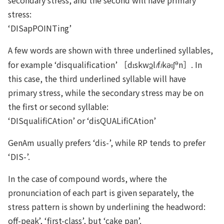
stress:
‘DISapPOINTing’
A few words are shown with three underlined syllables,
ə
for example ‘disqualification’ ［d
skw
ɔ
l
f
k
ə
ʃ
n］. In
I
I
this case, the third underlined syllable will have
primary stress, while the secondary stress may be on
the first or second syllable:
‘DISqualifiCAtion’ or ‘disQUALifiCAtion’
GenAm usually prefers ‘dis-’, while RP tends to prefer
‘DIS-’.
In the case of compound words, where the
pronunciation of each part is given separately, the
stress pattern is shown by underlining the headword:
o
ff-p
ea
k’, ‘f
ir
st-cl
a
ss’, but ‘c
a
ke pan’.