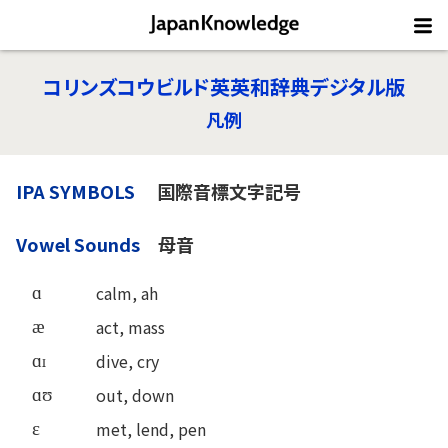
コリンズコウビルド英英和辞典デジタル版
凡例
IPA SYMBOLS
国際音標文字記号
Vowel Sounds
母音
calm, ah
ɑ
act, mass
æ
dive, cry
ɑ
out, down
ɑʊ
met, lend, pen
ε