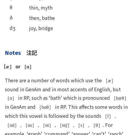
thin, myth
θ
then, bathe
ð
joy, bridge
dʒ
Notes
注記
［
or
æ］
［ɑ］
There are a number of words which use the
［æ］
sound in GenAm and in most accents of English, but
in RP, such as ‘bath’ which is pronounced
［ɑ］
［bæθ］
in GenAm and
in RP. This affects some words in
［bɑθ］
which this vowel is followed by the sounds
［f］ ,
. For
［nd］ , ［ns］ , ［nt］ , ［ntʃ］ , ［s］ , ［θ］
example, ‘graph’, ‘command’, ‘answer’, ‘can’t’, ‘ranch’,