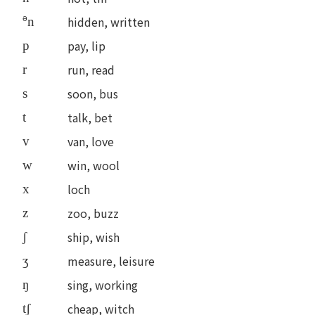
ə
hidden, written
n
pay, lip
p
run, read
r
soon, bus
s
talk, bet
t
van, love
v
win, wool
w
loch
x
zoo, buzz
z
ship, wish
ʃ
measure, leisure
ʒ
sing, working
ŋ
cheap, witch
tʃ