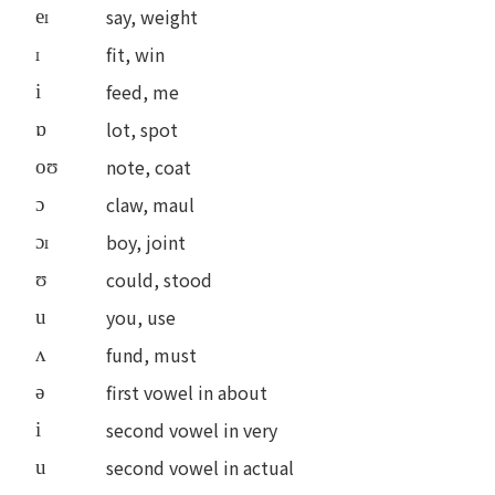
say, weight
e
fit, win
feed, me
i
lot, spot
ɒ
note, coat
oʊ
claw, maul
ɔ
boy, joint
ɔ
could, stood
ʊ
you, use
u
fund, must
ʌ
first vowel in about
ə
second vowel in very
i
second vowel in actual
u