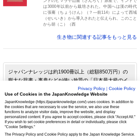
ンドのヒマラヤ山麓（さんろく）原産で、インドで
は3000年以前から栽培された。中国へは漢の時代
に張騫（ちょうけん）（？―前114）によって西域
（せいいき）から導入されたと伝えられ、このこと
から胡（こ）（西
生き物に関連する記事をもっと見る
ジャパンナレッジは約1900冊以上（総額850万円）の
膨大な辞書・事典などが使い放題の「日本最大級のイ
ンターネット辞書・事典・叢書サイト」です。日本国
Privacy Policy
|
Cookie Policy
Use of Cookies in the JapanKnowledge Website
内のみならず、海外の有名大学から図書館まで、多く
JapanKnowledge (https://japanknowledge.com/) uses cookies. In addition to
の機関で利用されています。
the cookies that are necessary to use the service, we also use these
functions to analyze visitor data, improve the website, and display
personalized content. If you agree to accept cookies, please click "Accept All."
ジャパンナレッジの利用料金や収録辞事典について詳しく
If you wish to set cookie preferences in detail or individually, please click
"Cookie Settings."
見る▶
The Privacy Policy and Cookie Policy apply to the Japan Knowledge Service.