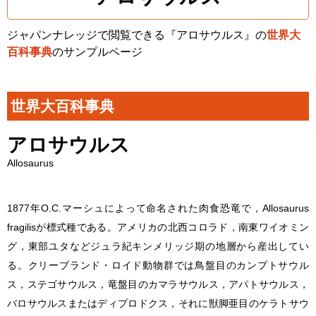
ジャパンナレッジで閲覧できる『アロサウルス』の
世界大
百科事典
のサンプルページ
世界大百科事典
アロサウルス
Allosaurus
1877年O.C.マーシュによって命名された肉食恐竜で，
Allosaurus
fragilis
が標式種である。アメリカの北西コロラド，南東ワイオミン
グ，東部ユタなどジュラ紀キンメリッジ期の地層から産出してい
る。クリーブランド・ロイド動物群では鳥盤目のカンプトサウル
ス，ステゴサウルス，竜盤目のカマラサウルス，アパトサウルス，
バロサウルスまたはディプロドクス，それに獣脚亜目のケラトサウ