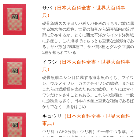
サバ
（日本大百科全書・世界大百科事
典）
硬骨魚綱スズキ目サバ科サバ亜科のうちサバ族に属
する海水魚の総称。世界の熱帯から温帯域内の沿岸
部に分布するが、とくに西太平洋からインド洋海域
に多産し、この海域ではもっとも重要な漁獲物であ
る。サバ族は2属6種で、サバ属3種とグルクマ属の
3種が知られている
イワシ
（日本大百科全書・世界大百科事
典）
硬骨魚綱ニシン目に属する海水魚のうち、マイワ
シ、ウルメイワシ、カタクチイワシの総称、または
これらの近縁種を含めたものの総称。ときにはマイ
ワシだけをさすこともある。これらの魚種は、一般
に漁獲量も多く、日本の水産上重要な種類であるば
かりでなく、魚をはじめ
キュウリ
（日本大百科全書・世界大百科
事典）
ウリ科（APG分類：ウリ科）の一年生つる草。イ