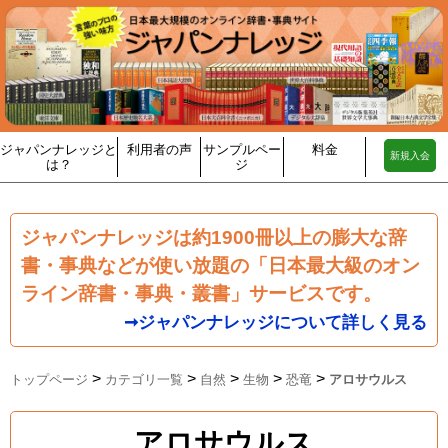
ジャパンナレッジと
利用者の声
サンプルペー
料金
新規入会
は？
ジ
ジャパンナレッジは約1900冊以上の膨大な辞
書・事典などが使い放題の「日本最大級のオン
ライン辞書・事典・叢書」サービスです。
➞ジャパンナレッジについて詳しく見る
>
>
>
>
>
トップページ
カテゴリ一覧
自然
生物
恐竜
アロサウルス
アロサウルス