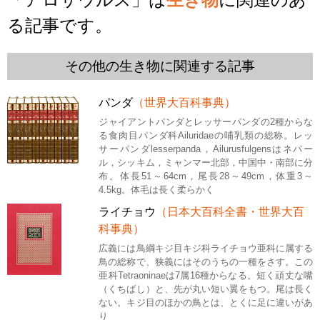
る記事です。
その他の生き物に関連する記事
パンダ
（世界大百科事典）
ジャイアントパンダとレッサーパンダの2種からな
る食肉目パンダ科Ailuridaeの哺乳類の総称。レッ
サーパンダlesserpanda，Ailurusfulgensはネパー
ル，シッキム，ミャンマー北部，中国中・南部に分
布。体長51～64cm，尾長28～49cm，体重3～
4.5kg。体毛は長く柔らかく
ライチョウ
（日本大百科全書・世界大百
科事典）
広義には鳥綱キジ目キジ科ライチョウ亜科に属する
鳥の総称で、狭義にはそのうちの一種をさす。この
亜科Tetraoninaeは7属16種からなる。短く頑丈な嘴
（くちばし）と、先が丸い短い翼をもつ。尾は長く
ない。キジ目のほかの鳥とは、とくに足に違いがあ
り