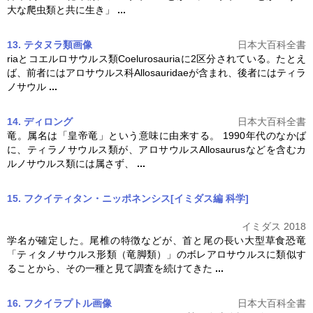
大な爬虫類と共に生き」
...
13. テタヌラ類
画像
日本大百科全書
riaとコエルロサウルス類Coelurosauriaに2区分されている。たとえ
ば、前者には
アロサウルス
科Allosauridaeが含まれ、後者にはティラ
ノサウル
...
14. ディロング
日本大百科全書
竜。属名は「皇帝竜」という意味に由来する。 1990年代のなかば
に、ティラノサウルス類が、
アロサウルス
Allosaurusなどを含むカ
ルノサウルス類には属さず、
...
15. フクイティタン・ニッポネンシス[イミダス編 科学]
イミダス 2018
学名が確定した。尾椎の特徴などが、首と尾の長い大型草食恐竜
「ティタノサウルス形類（竜脚類）」のボレ
アロサウルス
に類似す
ることから、その一種と見て調査を続けてきた
...
16. フクイラプトル
画像
日本大百科全書