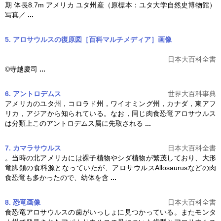
期 体長8.7m アメリカ ユタ州産（原標本：ユタ大学自然史博物館）
写真／
...
5. アロサウルスの復原図［百科マルチメディア］
画像
日本大百科全書
©寺越慶司
...
6. アントロデムス
世界大百科事典
アメリカのユタ州，コロラド州，ワイオミング州，カナダ，東アフ
リカ，アジアから知られている。なお，同じ肉食恐竜
アロサウルス
は分類上このアントロデムス属に先取される
...
7. カマラサウルス
日本大百科全書
。当時の北アメリカには裸子植物やシダ植物が繁茂しており、大形
竜脚類の食料源となっていたが、
アロサウルス
Allosaurusなどの肉
食恐竜も多かったので、幼体を含
...
8. 恐竜
画像
日本大百科全書
食恐竜
アロサウルス
の歯がいっしょに見つかっている。またモンタ