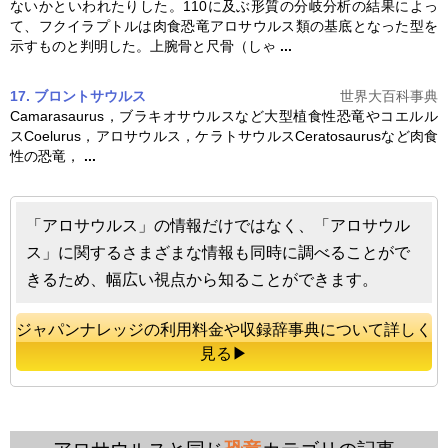
ないかといわれたりした。110に及ぶ形質の分岐分析の結果によっ
て、フクイラプトルは肉食恐竜
アロサウルス
類の基底となった型を
示すものと判明した。上腕骨と尺骨（しゃ
...
17. ブロントサウルス
世界大百科事典
Camarasaurus，ブラキオサウルスなど大型植食性恐竜やコエルル
スCoelurus，
アロサウルス
，ケラトサウルスCeratosaurusなど肉食
性の恐竜，
...
「アロサウルス」の情報だけではなく、「アロサウル
ス」に関するさまざまな情報も同時に調べることがで
きるため、幅広い視点から知ることができます。
ジャパンナレッジの利用料金や収録辞事典について詳しく
見る▶