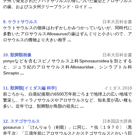
ナ州で発見されたアパトサウルスの骨についた歯型と
アロサウルス
の歯、およびユタ州クリーブランド・ロイド
...
9. ケラトサウルス
日本大百科全書
ケラトサウルスの個体はわずかしかみつかっていないが、同時代に
多数いた
アロサウルス
Allosaurusの歯はずんぐりと小さいので、
ア
ロサウルス
の獲物より大きい相手
...
10. 獣脚類
画像
日本大百科全書
yonyxなどを含むスピノサウルス上科Spinosauroideaを別とする
と、ジュラ紀の
アロサウルス
科Allosauridae、シンラプトル科
Sinrapto
...
11. 獣脚類[イミダス編 科学]
イミダス 2018
前ごろから、白亜紀後期の6500万年前ごろまで地球上の広い地域で
繁栄し、ティラノサウルスや
アロサウルス
など、知名度が高い種も
多い。近年では、獣脚類が鳥類の祖先に
...
12. ステゴサウルス
日本国語大辞典
gosaurus ）「けんりゅう（剣龍）」に同じ。＊虫〔１９７０〕〈黒
井千次〉「三億年前に
アロサウルス
とかステゴサウルスとかいう巨