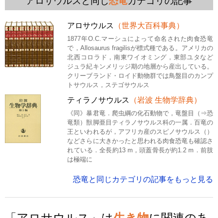
アロサウルスと同じ
恐竜
カテゴリの記事
アロサウルス
（世界大百科事典）
1877年O.C.マーシュによって命名された肉食恐竜
で，Allosaurus fragilisが標式種である。アメリカの
北西コロラド，南東ワイオミング，東部ユタなど
ジュラ紀キンメリッジ期の地層から産出している。
クリーブランド・ロイド動物群では鳥盤目のカンプ
トサウルス，ステゴサウルス
ティラノサウルス
（岩波 生物学辞典）
《同》暴君竜．爬虫綱の化石動物で，竜盤目（⇒恐
竜類）獣脚亜目ティラノサウルス科の一属．百竜の
王といわれるが，アフリカ産のスピノサウルス（）
などさらに大きかったと思われる肉食恐竜も確認さ
れている．全長約13 m，頭蓋骨長が約1.2 m．前肢
は極端に
恐竜と同じカテゴリの記事をもっと見る
「アロサウルス」は
生き物
に関連のあ