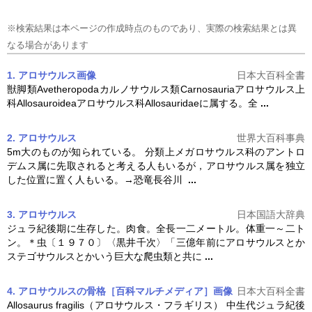
※検索結果は本ページの作成時点のものであり、実際の検索結果とは異
なる場合があります
1. アロサウルス
画像
日本大百科全書
獣脚類Avetheropodaカルノサウルス類Carnosauria
アロサウルス
上
科Allosauroidea
アロサウルス
科Allosauridaeに属する。全
...
2. アロサウルス
世界大百科事典
5m大のものが知られている。 分類上メガロサウルス科のアントロ
デムス属に先取されると考える人もいるが，
アロサウルス
属を独立
した位置に置く人もいる。→恐竜長谷川
...
3. アロサウルス
日本国語大辞典
ジュラ紀後期に生存した。肉食。全長一二メートル。体重一～二ト
ン。＊虫〔１９７０〕〈黒井千次〉「三億年前に
アロサウルス
とか
ステゴサウルスとかいう巨大な爬虫類と共に
...
4. アロサウルスの骨格［百科マルチメディア］
画像
日本大百科全書
Allosaurus fragilis（
アロサウルス
・フラギリス） 中生代ジュラ紀後