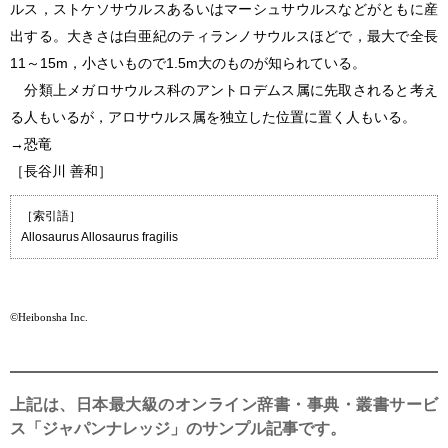
ルス，ストケソサウルスあるいはマーシュサウルスなどがともに産
出する。大きさは白亜紀のティランノサウルスほどで，最大で全長
11～15m，小さいもので1.5m大のものが知られている。
分類上メガロサウルス科のアントロデムス属に先取されると考え
る人もいるが，
アロサウルス
属を独立した位置に置く人もいる。
→恐竜
［長谷川 善和］
［索引語］
Allosaurus Allosaurus fragilis
©Heibonsha Inc.
上記は、日本最大級のオンライン辞書・事典・叢書サービ
ス「ジャパンナレッジ」のサンプル記事です。