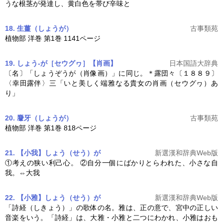
うな根茎が発達し、黄白色を帯び辛味と
18. 生薑
（しょうが）
古事類苑
植物部 洋巻 第1巻 1141ページ
19. しょう‐が［セウグヮ］【肖画】
日本国語大辞典
〔名〕「しょうぞうが（肖像画）」に同じ。＊露団々〔１８８９〕
〈幸田露伴〉三「いと美しく端雅なる貴女の肖画（セウグヮ）あ
り」
20. 麞牙
（しょうが）
古事類苑
植物部 洋巻 第1巻 818ページ
21. 【小我】しょう（せう）が
新選漢和辞典Web版
①考えの狭い利己心。 ②自分一個にばかりとらわれた、小さな自
我。⇔大我
22. 【小雅】しょう（せう）が
新選漢和辞典Web版
「詩経（しきょう）」の歌体の名。雅は、正の意で、宮中の正しい
音楽をいう。「詩経」は、大雅・小雅と二つにわかれ、小雅はおも