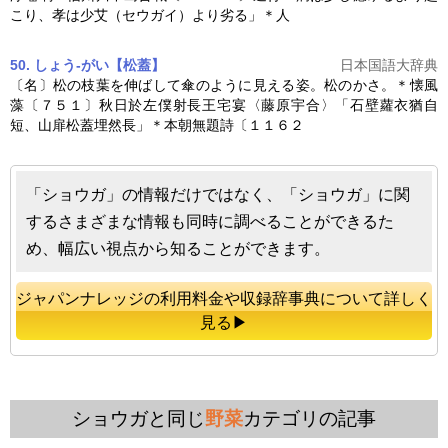
こり、孝は少艾（セウガイ）より劣る」＊人
50. しょう‐がい【松蓋】
日本国語大辞典
〔名〕松の枝葉を伸ばして傘のように見える姿。松のかさ。＊懐風
藻〔７５１〕秋日於左僕射長王宅宴〈藤原宇合〉「石壁蘿衣猶自
短、山扉松蓋埋然長」＊本朝無題詩〔１１６２
「ショウガ」の情報だけではなく、「ショウガ」に関
するさまざまな情報も同時に調べることができるた
め、幅広い視点から知ることができます。
ジャパンナレッジの利用料金や収録辞事典について詳しく
見る▶
ショウガと同じ
野菜
カテゴリの記事