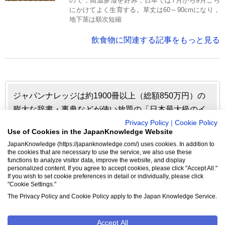
ので，高温多湿を好み，日本では7月から9月ごろ
にかけてよく生育する。草丈は60～90cmになり，
地下茎は順次短縮
飲食物に関連する記事をもっと見る
ジャパンナレッジは約1900冊以上（総額850万円）の
膨大な辞書・事典などが使い放題の「日本最大級のイ
ンターネット辞書・事典・叢書サイト」です。日本国
Privacy Policy
|
Cookie Policy
Use of Cookies in the JapanKnowledge Website
内のみならず、海外の有名大学から図書館まで、多く
JapanKnowledge (https://japanknowledge.com/) uses cookies. In addition to
の機関で利用されています。
the cookies that are necessary to use the service, we also use these
functions to analyze visitor data, improve the website, and display
personalized content. If you agree to accept cookies, please click "Accept All."
ジャパンナレッジの利用料金や収録辞事典について詳しく
If you wish to set cookie preferences in detail or individually, please click
"Cookie Settings."
見る▶
The Privacy Policy and Cookie Policy apply to the Japan Knowledge Service.
Accept All