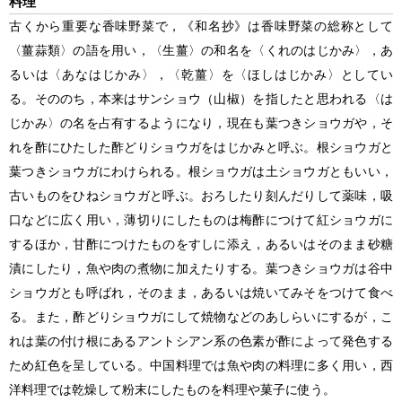
料理
古くから重要な香味野菜で，《和名抄》は香味野菜の総称として
〈薑蒜類〉の語を用い，〈生薑〉の和名を〈くれのはじかみ〉，あ
るいは〈あなはじかみ〉，〈乾薑〉を〈ほしはじかみ〉としてい
る。そののち，本来はサンショウ（山椒）を指したと思われる〈は
じかみ〉の名を占有するようになり，現在も葉つきショウガや，そ
れを酢にひたした酢どりショウガをはじかみと呼ぶ。根ショウガと
葉つきショウガにわけられる。根ショウガは土ショウガともいい，
古いものをひねショウガと呼ぶ。おろしたり刻んだりして薬味，吸
口などに広く用い，薄切りにしたものは梅酢につけて紅ショウガに
するほか，甘酢につけたものをすしに添え，あるいはそのまま砂糖
漬にしたり，魚や肉の煮物に加えたりする。葉つきショウガは谷中
ショウガとも呼ばれ，そのまま，あるいは焼いてみそをつけて食べ
る。また，酢どりショウガにして焼物などのあしらいにするが，こ
れは葉の付け根にあるアントシアン系の色素が酢によって発色する
ため紅色を呈している。中国料理では魚や肉の料理に多く用い，西
洋料理では乾燥して粉末にしたものを料理や菓子に使う。