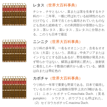
レタス
（世界大百科事典）
チシャ，チサともいい，葉または茎を生食するキク
科の一・二年草。一般に呼ばれている結球性のもの
だけでなく，日本で古くから栽培されていたものな
ども含めた総称名で，その利用部分や形態から立レ
タス，茎レタス，葉レタス，玉レタスに分類され
る。このうち日本で最近
ニンニク
（世界大百科事典）
ユリ科の多年草。一名をオオニンニク，古名をオオ
ビル（大蒜）ともいう。原産は，中央アジアまたは
インドなどとする説もあるが，野生植物が発見され
ず明らかではない。鱗茎は扁球状に肥大し，放射状
に着生した4～十数個の鱗片から成っている。鱗茎
は白または帯紅色の
カボチャ
（世界大百科事典）
ウリ科の一年草で重要な野菜である。日本で栽培し
ているカボチャには植物分類学上次の3種がある。
（1）ニホンカボチャC.moschata Duch.（英名
pumpkin） トウナス，ボウブラとも呼ばれた。
（2）セイヨウカボチャC.maxima Duch.