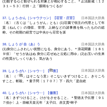
(1)観ずる心と観ぜられる対象とが相応すること。＊正法眼蔵〔１２
３１～５３〕行持・上「眼睛をつくるが
37. しょう‐かん［シャウクヮン］【荘官・庄官】
日本国語大辞典
〔名〕（古くは「しょうがん」とも）(1)荘園で領主の代理として年
貢（ねんぐ）の徴収、管理、上納などの諸事務を執ったものの総
称。その初期の経営では中央から荘官を派
38. しょう が 合（あ）う
日本国語大辞典
(1)身分にふさわしい状態になる。身分にあう。＊浪花聞書〔１８１
９頃〕「せうがあはぬ 身分に応ぜぬと云処に用ゆ」(2)お互いの生来
の性質がしっくりあう。気があう
日本国語大辞典
39. しょう‐がい［シャウ‥］【
害】
〔名〕（「
」はそこなう意）そこないきずつけること。きりころ
すこと。斬殺。＊童子問〔１７０７〕下・四六「是自絶
40. しょう‐がい［シャウ‥］【傷害】
日本国語大辞典
〔名〕きずつけること。けがをさせること。＊聖徳太子伝暦〔９１
７頃か〕上・崇峻天皇元年「太子曰、赤文貫
眸子