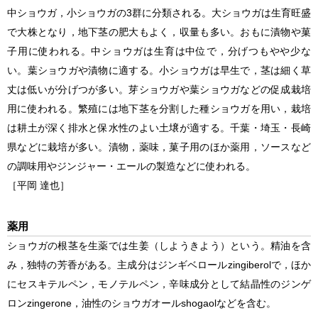
中ショウガ，小ショウガの3群に分類される。大ショウガは生育旺盛
で大株となり，地下茎の肥大もよく，収量も多い。おもに漬物や菓
子用に使われる。中ショウガは生育は中位で，分げつもやや少な
い。葉ショウガや漬物に適する。小ショウガは早生で，茎は細く草
丈は低いが分げつが多い。芽ショウガや葉ショウガなどの促成栽培
用に使われる。繁殖には地下茎を分割した種ショウガを用い，栽培
は耕土が深く排水と保水性のよい土壌が適する。千葉・埼玉・長崎
県などに栽培が多い。漬物，薬味，菓子用のほか薬用，ソースなど
の調味用やジンジャー・エールの製造などに使われる。
［平岡 達也］
薬用
ショウガの根茎を生薬では生姜（しようきよう）という。精油を含
み，独特の芳香がある。主成分はジンギベロールzingiberolで，ほか
にセスキテルペン，モノテルペン，辛味成分として結晶性のジンゲ
ロンzingerone，油性のショウガオールshogaolなどを含む。