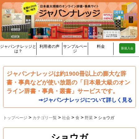
ジャパンナレッジと
利用者の声
サンプルペー
料金
新規入会
は？
ジ
ジャパンナレッジは約1900冊以上の膨大な辞
書・事典などが使い放題の「日本最大級のオン
ライン辞書・事典・叢書」サービスです。
➞ジャパンナレッジについて詳しく見る
>
>
>
>
>
トップページ
カテゴリ一覧
社会
食
野菜
ショウガ
ショウガ