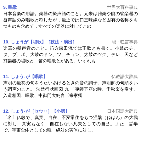
9. 唱歌
世界大百科事典
日本音楽の用語。楽器の擬声語のこと。元来は雅楽や能の管楽器の
擬声語のみ唱歌と称したが，最近では口三味線など固有の名称をも
つものも含めて，すべての楽器に対してこの
10. しょうが【唱歌】［技法・演出］
能・狂言事典
楽器の擬声音のこと。笛方森田流では正歌とも書く。小鼓のチ、
タ、プ、ポ、大鼓のドン、ツ、チョン、太鼓のツク、テレ、天など
打楽器の唱歌と、笛の唱歌とがある。いずれも
11. しょう‐が【唱歌】
仏教語大辞典
声明の最初の句をうたいあげるときの音の調子。声明師の句頭をい
う調声のこと。 法然行状画図 九 「導師下座の時、千秋楽を奏す。
入道相国、唱歌、中御門大納言〈宗家卿
12. しょう‐が［セウ‥］【小我】
日本国語大辞典
〔名〕仏教で、真実、自在、不変常住をもつ涅槃（ねはん）の大我
に対し、真実もなく、自在もない凡夫としての自己。また、哲学
で、宇宙全体としての唯一絶対の実体に対し、