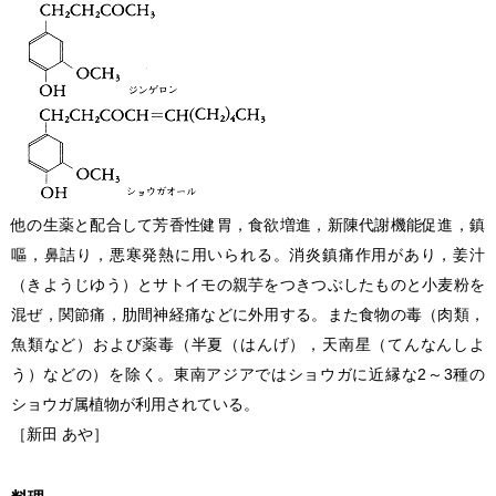
他の生薬と配合して芳香性健胃，食欲増進，新陳代謝機能促進，鎮
嘔，鼻詰り，悪寒発熱に用いられる。消炎鎮痛作用があり，姜汁
（きようじゆう）とサトイモの親芋をつきつぶしたものと小麦粉を
混ぜ，関節痛，肋間神経痛などに外用する。また食物の毒（肉類，
魚類など）および薬毒（半夏（はんげ），天南星（てんなんしよ
う）などの）を除く。東南アジアではショウガに近縁な2～3種の
ショウガ属植物が利用されている。
［新田 あや］