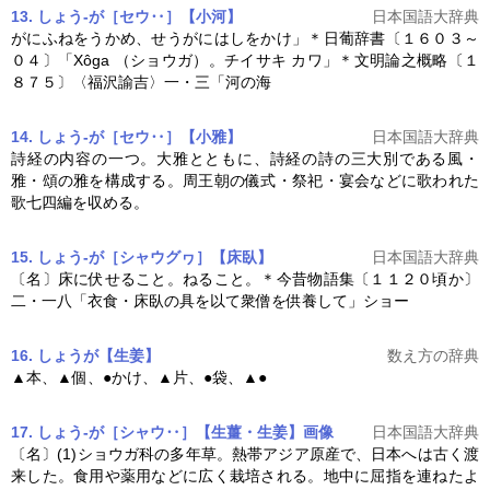
13. しょう‐が［セウ‥］【小河】
日本国語大辞典
がにふねをうかめ、せうがにはしをかけ」＊日葡辞書〔１６０３～
０４〕「Xôga （
ショウガ
）。チイサキ カワ」＊文明論之概略〔１
８７５〕〈福沢諭吉〉一・三「河の海
14. しょう‐が［セウ‥］【小雅】
日本国語大辞典
詩経の内容の一つ。大雅とともに、詩経の詩の三大別である風・
雅・頌の雅を構成する。周王朝の儀式・祭祀・宴会などに歌われた
歌七四編を収める。
15. しょう‐が［シャウグヮ］【床臥】
日本国語大辞典
〔名〕床に伏せること。ねること。＊今昔物語集〔１１２０頃か〕
二・一八「衣食・床臥の具を以て衆僧を供養して」ショー
16. しょうが【生姜】
数え方の辞典
▲本、▲個、●かけ、▲片、●袋、▲●
17. しょう‐が［シャウ‥］【生薑・生姜】
画像
日本国語大辞典
〔名〕(1)
ショウガ
科の多年草。熱帯アジア原産で、日本へは古く渡
来した。食用や薬用などに広く栽培される。地中に屈指を連ねたよ