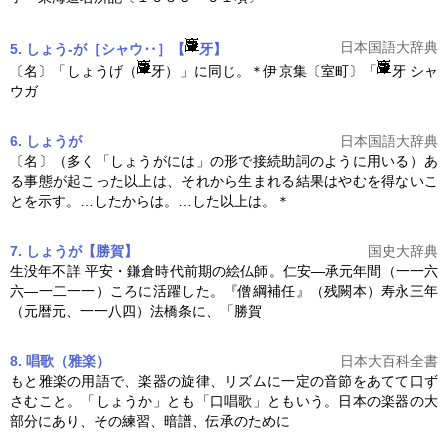
日本国語大辞典
5. しょう‐が［シャウ‥］【
牙】
〔名〕「しょうげ（
牙）」に同じ。＊伊京集〔室町〕「
牙 シャ
ウガ
6. しょうが
日本国語大辞典
〔名〕（多く「しょうがには」の形で接続助詞のように用いる）あ
る事態が起こった以上は、それから生まれる結果はやむを得ないこ
とを示す。…したからは。…した以上は。＊
7. しょうが【勝賀】
国史大辞典
生没年不詳 平安・鎌倉時代前期の絵仏師。仁安―承元年間（一一六
六―一二一一）ころに活躍した。『僧綱補任』（残闕本）寿永三年
（元暦元、一一八四）法橋条に、「勝賀
8. 唱歌（雅楽）
日本大百科全書
もと雅楽の用語で、楽器の旋律、リズムに一定の音節をあてて口ず
さむこと。「しょうか」とも「口唱歌」ともいう。日本の楽器の大
部分にあり、その練習、暗譜、伝承のために