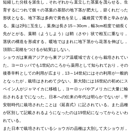
短縮した分枝を派生し，それぞれから直立した茎葉を茂らせる。生
育するにつれて個々の茎葉の基部の地下茎が肥大し，節くれだった
形状となる。地下茎は多肉で黄色を呈し，繊維質で芳香と辛みがあ
る。葉は2列に互生し，葉身は長さ15～30cm，幅3cm程度で細長く
先がとがる。葉鞘（ようしよう）は鞘（さや）状で相互に重なり，
茎状の構造を形成する。暖地ではまれに地下茎から花茎を伸ばし，
頂部に花穂をつけるが結実はしない。
ショウガは東南アジアから東アジア温暖域で古くから栽培されてい
た。ヨーロッパでも1世紀のころから薬用として知られており，その
後香辛料としての利用が広まり，13～14世紀にはその利用が一般的
となったが，栽培はきわめて少ない。新大陸には16世紀の初めにス
ペイン人がジャマイカに移植し，ヨーロッパやアメリカに大量に輸
出されるまでになった。日本への伝来の年代は明らかでないが，平
安朝時代に栽培されたことは《延喜式》に記されている。また品種
が区別して記載されるようになったのは19世紀になってからといわ
れている。
また日本で栽培されているショウガの品種は大別して大ショウガ，