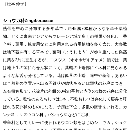
［松本 仲子］
ショウガ科Zingiberaceae
熱帯を中心に分布する多年草で，約45属700種からなる単子葉植
物。とくに東南アジアからマレーシア域で多くの種属が分化し，香
辛料，薬用，観賞用などに利用される有用植物を多く含む。大多数
は地下茎を有する草本で，葉鞘（ようしよう）が巻き重なった偽茎
に葉を2列に互生するが，コスツス（オオホザキアヤメ）類では，葉
は地上生の茎にらせん状につく。葉鞘の上端部にイネ科に見られる
ような葉舌が分化している。花は偽茎の上端，途中や基部，あるい
は全然別の位置から出る円錐状や総状あるいは頭状の花序につき，
左右相称形で，花被片は外側の3枚の萼片と内側の3枚の花弁に分化
している。稔性のあるおしべは1本，不稔おしべは弁化して唇弁と呼
ばれる花弁状のものになる。子房は下位，多数の胚珠をいれる。カ
ンナ科，クズウコン科，バショウ科などに近縁。
香辛料としてカレーに使われるウコン類をはじめショウガ，シュク