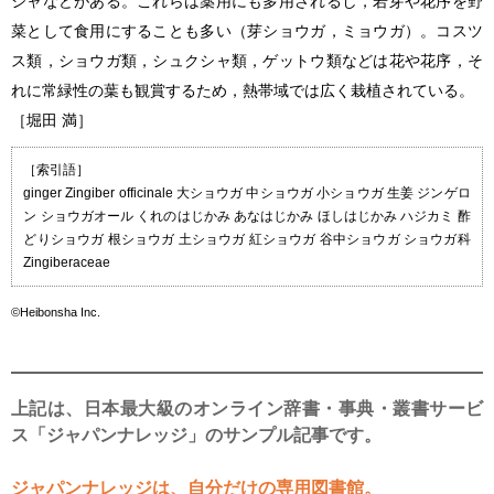
シャなどがある。これらは薬用にも多用されるし，若芽や花序を野
菜として食用にすることも多い（芽ショウガ，ミョウガ）。コスツ
ス類，ショウガ類，シュクシャ類，ゲットウ類などは花や花序，そ
れに常緑性の葉も観賞するため，熱帯域では広く栽植されている。
［堀田 満］
［索引語］
ginger Zingiber officinale 大ショウガ 中ショウガ 小ショウガ 生姜 ジンゲロ
ン ショウガオール くれのはじかみ あなはじかみ ほしはじかみ ハジカミ 酢
どりショウガ 根ショウガ 土ショウガ 紅ショウガ 谷中ショウガ ショウガ科
Zingiberaceae
©Heibonsha Inc.
上記は、日本最大級のオンライン辞書・事典・叢書サービ
ス「ジャパンナレッジ」のサンプル記事です。
ジャパンナレッジは、自分だけの専用図書館。