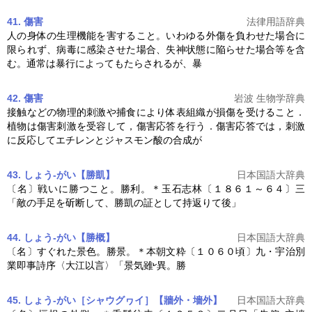
41. 傷害
法律用語辞典
人の身体の生理機能を害すること。いわゆる外傷を負わせた場合に
限られず、病毒に感染させた場合、失神状態に陥らせた場合等を含
む。通常は暴行によってもたらされるが、暴
42. 傷害
岩波 生物学辞典
接触などの物理的刺激や捕食により体表組織が損傷を受けること．
植物は傷害刺激を受容して，傷害応答を行う．傷害応答では，刺激
に反応してエチレンとジャスモン酸の合成が
43. しょう‐がい【勝凱】
日本国語大辞典
〔名〕戦いに勝つこと。勝利。＊玉石志林〔１８６１～６４〕三
「敵の手足を斫断して、勝凱の証として持返りて後」
44. しょう‐がい【勝概】
日本国語大辞典
〔名〕すぐれた景色。勝景。＊本朝文粋〔１０６０頃〕九・宇治別
業即事詩序〈大江以言〉「景気雖
異。勝
45. しょう‐がい［シャウグヮイ］【牆外・墻外】
日本国語大辞典