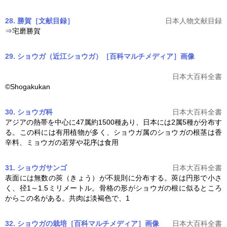
28. 勝賀［文献目録］
日本人物文献目録
⇒宅磨勝賀
29. ショウガ（近江ショウガ）［百科マルチメディア］
画像
日本大百科全書
©Shogakukan
30. ショウガ科
日本大百科全書
アジアの熱帯を中心に47属約1500種あり、日本には2属5種が分布す
る。この科には有用植物が多く、
ショウガ
属の
ショウガ
の根茎は香
辛料、ミョウガの若芽や花序は食用
31. ショウガサンゴ
日本大百科全書
表面には無数の莢（きょう）が不規則に分布する。莢は円形で小さ
く、径1～1.5ミリメートル。骨格の形が
ショウガ
の根に似るところ
からこの名がある。共肉は淡褐色で、1
32. ショウガの栽培［百科マルチメディア］
画像
日本大百科全書