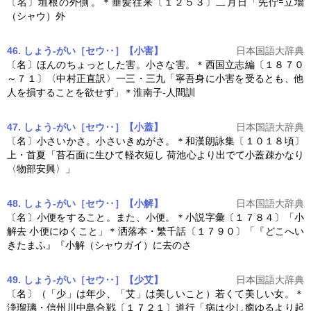
〔名〕垣根の外側。＊垂髪往来〔１２５３〕二月日「先佇
立墻
（シャウ）外
46. しょう‐がい［セウ‥］【小害】
日本国語大辞典
〔名〕ほんのちょっとした害。小さな害。＊西国立志編〔１８７０
～７１〕〈中村正直訳〉一三・三九「寧吾身に小害を受るとも、他
人を損することを欲せず」＊淮南子‐人間訓
47. しょう‐がい［セウ‥］【小蓋】
日本国語大辞典
〔名〕小さいかさ。小さいきぬがさ。＊和漢朗詠集〔１０１８頃〕
上・首夏「苔石面に生ひて軽衣短し 荷池心より出でて小蓋疎かなり
〈物部安興〉」
48. しょう‐がい［セウ‥］【小解】
日本国語大辞典
〔名〕小便をすること。また、小便。＊小説字彙〔１７８４〕「小
解去 小便にゆくこと」＊洒落本・繁千話〔１７９０〕「『どこへい
きたまふ』『小解（シャウガイ）に去のさ
49. しょう‐がい［セウ‥］【少艾】
日本国語大辞典
〔名〕（「少」は年少、「艾」は美しいこと）若くて美しい女。＊
浄瑠璃・信州川中島合戦〔１７２１〕道行「病は少し癒ゆるより起