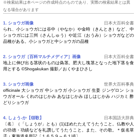
※検索結果は本ページの作成時点のものであり、実際の検索結果とは異
なる場合があります
1. ショウガ
画像
日本大百科全書
られ、小
ショウガ
には谷中（やなか）や金時（きんとき）など、中
ショウガ
には三州（さんしゅう）や近江（おうみ）
ショウガ
などの
品種がある。小
ショウガ
と中
ショウガ
の品種
2. ショウガ［百科マルチメディア］
画像
日本大百科全書
地上に伸び出る茎状のものは偽茎。肥大し塊茎となった地下茎を食
用とする ©Shogakukan 撮影／おくやまひさし
3. ショウガ
画像
世界大百科事典
officinale 大
ショウガ
中
ショウガ
小
ショウガ
生姜 ジンゲロン
ショ
ウガ
オール くれのはじかみ あなはじかみ ほしはじかみ ハジカミ 酢
どり
ショウガ
4. しょう‐か【頌歌】
日本国語大辞典
〔名〕（「しょうが」とも）(1)ほめたたえてうたうこと。仏教や人
の功徳・功績などを礼讚してうたうこと。また、その歌。＊仮名草
子・東海道名所記〔１６５９～６１頃〕