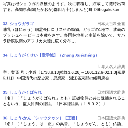
写真は根
ショウガ
の収穫のようす。秋に収穫し、貯蔵して随時出荷
する。高知県高岡(たかおか)郡四万十(しまんと)町 ©Shogakukan
33. ショウガラゴ
日本大百科全書
哺乳（ほにゅう）綱霊長目ロリス科の動物。ガラゴの1種で、狭義の
ブッシュベービーは本種をさす。多雨林地帯と南部を除いて、サハ
ラ砂漠以南のアフリカ大陸に広く分布し、
34.
しょう
がくせい
【章学誠】（Zhāng Xuéchéng）
世界人名大辞典
字：実斎 号：少巌〔1738.8.13[乾隆3.6.28]～1801.12.6-02.1.3[嘉慶
6.11]〕 中国清代の歴史家，思想家．浙江省東部の紹興府会
35. しょうかくばられ
日本国語大辞典
〔名〕（「しょうがくばられ」とも）証拠物件と共に逮捕されるこ
とをいう、盗人仲間の隠語。〔日本隠語集｛１８９２｝〕
36. しょう‐かん［シャウクヮン］【正観】
日本国語大辞典
〔名〕（「しょう」は「正」の呉音。「しょうがん」とも）仏語。