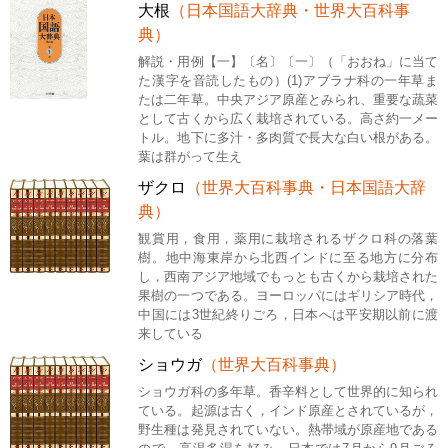
大根
（日本国語大辞典・世界大百科事
典）
解説・用例【一】〔名〕〔一〕（「おおね」に当て
た漢字を音読したもの）(1)アブラナ科の一年草ま
たは二年草。中央アジア原産とみられ、重要な蔬菜
として古くから広く栽培されている。高さ約一メー
トル。地下に多汁・多肉質で長大な白い根がある。
葉は群がって生え
ザクロ
（世界大百科事典・日本国語大辞
典）
観賞用，食用，薬用に栽培されるザクロ科の落葉
樹。地中海東岸から北西インドに至る地方に分布
し，西南アジア地域でもっとも古くから栽培された
果樹の一つである。ヨーロッパにはギリシア時代，
中国には3世紀終りごろ，日本へは平安期以前に渡
来している
ショウガ
（世界大百科事典）
ショウガ科の多年草。香辛料として世界的に知られ
ている。起源は古く，インド原産とされているが，
野生種は発見されていない。熱帯域が原産地である