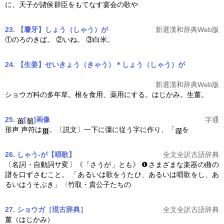
に、天子が諸侯群臣をもてなす宴会の歌や
23. 【麞牙】しょう（しゃう）が
新選漢和辞典Web版
①のろのきば。 ②いね。 ③白米。
24. 【生姜】せいきょう（きゃう）＊しょう（しゃう）が
新選漢和辞典Web版
ショウガ
科の多年草。根を食用、薬用にする。はじかみ。生薑。
25.
[
]
画像
字通
形声 声符は
。〔説文〕一下に彊に従う字に作り、「
を
26. しゃう-が【唱歌】
全文全訳古語辞典
〔名詞・自動詞サ変〕《「さうが」とも》 ❶さまざまな楽器の曲の
譜を口ずさむこと。 「あるいは歌をうたひ、あるいは唱歌をし、あ
るいはうそぶき」〈竹取・貴公子たちの
27. ショウガ［現古辞典］
全文全訳古語辞典
薑（はじかみ）