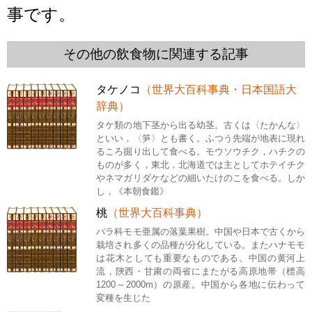
事です。
その他の飲食物に関連する記事
タケノコ
（世界大百科事典・日本国語大
辞典）
タケ類の地下茎から出る幼茎。古くは〈たかんな〉
といい，〈笋〉とも書く。ふつう先端が地表に現れ
るころ掘り出して食べる。モウソウチク，ハチクの
ものが多く，東北，北海道では主としてホテイチク
やネマガリダケなどの細いたけのこを食べる。しか
し，《本朝食鑑》
桃
（世界大百科事典）
バラ科モモ亜属の落葉果樹。中国や日本で古くから
栽培され多くの品種が分化している。またハナモモ
は花木としても重要なものである。中国の黄河上
流，陝西・甘粛の両省にまたがる高原地帯（標高
1200～2000m）の原産。中国から各地に伝わって
変種を生じた