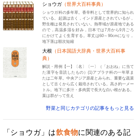
ショウガ
（世界大百科事典）
ショウガ科の多年草。香辛料として世界的に知られ
ている。起源は古く，インド原産とされているが，
野生種は発見されていない。熱帯域が原産地である
ので，高温多湿を好み，日本では7月から9月ごろ
にかけてよく生育する。草丈は60～90cmになり，
地下茎は順次短縮
大根
（日本国語大辞典・世界大百科事
典）
解説・用例【一】〔名〕〔一〕（「おおね」に当て
た漢字を音読したもの）(1)アブラナ科の一年草ま
たは二年草。中央アジア原産とみられ、重要な蔬菜
として古くから広く栽培されている。高さ約一メー
トル。地下に多汁・多肉質で長大な白い根がある。
葉は群がって生え
野菜と同じカテゴリの記事をもっと見る
「ショウガ」は
飲食物
に関連のある記