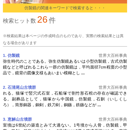
仿製鏡の関連キーワードで検索すると・・・
26
件
検索ヒット数
※検索結果は本ページの作成時点のものであり、実際の検索結果とは異
なる場合があります
1. 仿製鏡
世界大百科事典
弥生時代のことである。弥生
仿製鏡
あるいは小型
仿製鏡
，古式
仿製
鏡
などと呼ばれるこれら一群の
仿製鏡
は，平均面径7cm程度の小型
品で，鏡背の図像文様もあいまい模糊とし
...
2. 石清尾山古墳群
世界大百科事典
れる。猫塚で竪穴式石室，石船塚で割竹形石棺の存在が確認でき
る。副葬品として，猫塚から中国鏡，
仿製鏡
，石釧（いしくし
ろ），筒形銅器，銅剣，鉄刀剣，銅鏃，鉄鏃などが
...
3. 恵解山古墳群
世界大百科事典
室墳は6世紀の築造とみて大過ない。1号墳から人骨，
仿製鏡
，甲