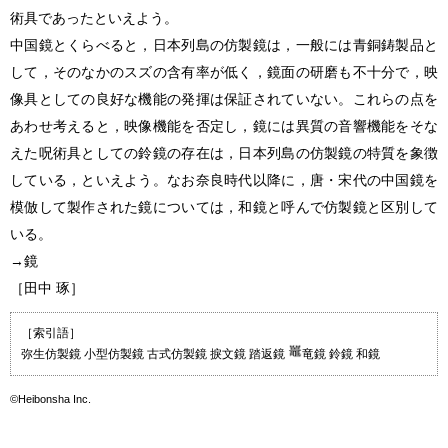
術具であったといえよう。
中国鏡とくらべると，日本列島の仿製鏡は，一般には青銅鋳製品と
して，そのなかのスズの含有率が低く，鏡面の研磨も不十分で，映
像具としての良好な機能の発揮は保証されていない。これらの点を
あわせ考えると，映像機能を否定し，鏡には異質の音響機能をそな
えた呪術具としての鈴鏡の存在は，日本列島の仿製鏡の特質を象徴
している，といえよう。なお奈良時代以降に，唐・宋代の中国鏡を
模倣して製作された鏡については，和鏡と呼んで仿製鏡と区別して
いる。
→鏡
［田中 琢］
［索引語］
弥生仿製鏡 小型仿製鏡 古式仿製鏡 捩文鏡 踏返鏡
竜鏡 鈴鏡 和鏡
©Heibonsha Inc.