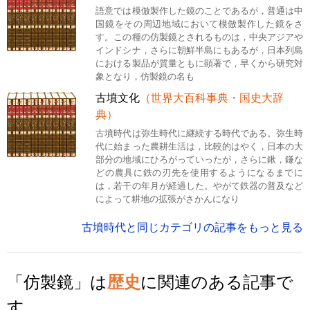
語意では模倣製作した鏡のことであるが，普通は中
国鏡をその周辺地域において模倣製作した鏡をさ
す。この種の仿製鏡とされるものは，中央アジアや
インドシナ，さらに朝鮮半島にもあるが，日本列島
における製品が質量ともに顕著で，早くから研究対
象となり，仿製鏡の名も
古墳文化
（世界大百科事典・国史大辞
典）
古墳時代は弥生時代に継続する時代である。弥生時
代に始まった農耕生活は，比較的はやく，日本の大
部分の地域にひろがっていったが，さらに鍬，鎌な
どの農具に鉄の刃先を使用するようになるまでに
は，若干の年月が経過した。やがて鉄器の普及など
によって耕地の拡張がさかんになり
古墳時代と同じカテゴリの記事をもっと見る
「仿製鏡」は
歴史
に関連のある記事で
す。