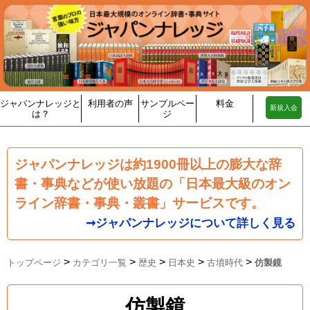
ジャパンナレッジと
利用者の声
サンプルペー
料金
新規入会
は？
ジ
ジャパンナレッジは約1900冊以上の膨大な辞
書・事典などが使い放題の「日本最大級のオン
ライン辞書・事典・叢書」サービスです。
➞ジャパンナレッジについて詳しく見る
>
>
>
>
>
トップページ
カテゴリ一覧
歴史
日本史
古墳時代
仿製鏡
仿製鏡