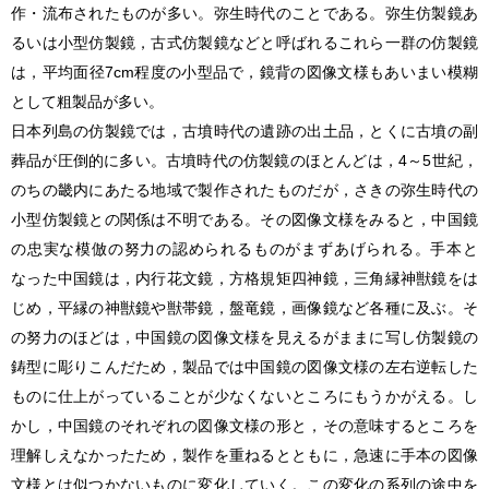
作・流布されたものが多い。弥生時代のことである。弥生仿製鏡あ
るいは小型仿製鏡，古式仿製鏡などと呼ばれるこれら一群の仿製鏡
は，平均面径7cm程度の小型品で，鏡背の図像文様もあいまい模糊
として粗製品が多い。
日本列島の仿製鏡では，古墳時代の遺跡の出土品，とくに古墳の副
葬品が圧倒的に多い。古墳時代の仿製鏡のほとんどは，4～5世紀，
のちの畿内にあたる地域で製作されたものだが，さきの弥生時代の
小型仿製鏡との関係は不明である。その図像文様をみると，中国鏡
の忠実な模倣の努力の認められるものがまずあげられる。手本と
なった中国鏡は，内行花文鏡，方格規矩四神鏡，三角縁神獣鏡をは
じめ，平縁の神獣鏡や獣帯鏡，盤竜鏡，画像鏡など各種に及ぶ。そ
の努力のほどは，中国鏡の図像文様を見えるがままに写し仿製鏡の
鋳型に彫りこんだため，製品では中国鏡の図像文様の左右逆転した
ものに仕上がっていることが少なくないところにもうかがえる。し
かし，中国鏡のそれぞれの図像文様の形と，その意味するところを
理解しえなかったため，製作を重ねるとともに，急速に手本の図像
文様とは似つかないものに変化していく。この変化の系列の途中を