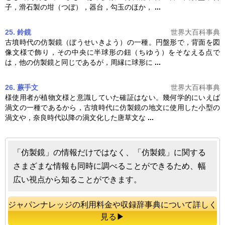
子，滑石製の坩（つぼ），器台，勾玉のほか，
...
25. 鈴鏡
世界大百科事典
古墳時代の
仿製鏡
（ぼうせいきよう）の一種。円盤形で，背面を図
像文様で飾り，その中央に半球形の鈕（ちゆう）をそなえる点で
は，他の
仿製鏡
と同じであるが，周縁に球形に
...
26. 蕨手文
世界大百科事典
様使用者が植物文様と意識していた確証はない。幾何学的にいえば
渦文の一種であるから，古墳時代に
仿製鏡
の地文に使用した小型の
渦文や，奈良時代以降の渦文化した唐草文な
...
「仿製鏡」の情報だけではなく、「仿製鏡」に関する
さまざまな情報も同時に調べることができるため、幅
広い視点から知ることができます。
ジャパンナレッジの利用料金や収録辞事典について詳しく
見る▶