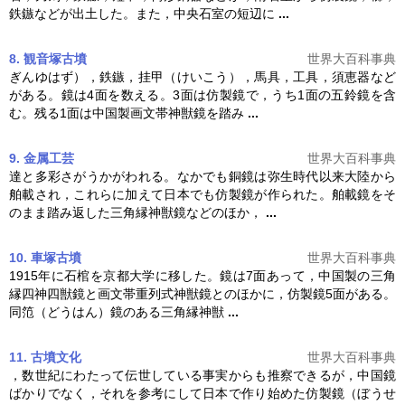
鉄鏃などが出土した。また，中央石室の短辺に
...
8. 観音塚古墳
世界大百科事典
ぎんゆはず），鉄鏃，挂甲（けいこう），馬具，工具，須恵器など
がある。鏡は4面を数える。3面は
仿製鏡
で，うち1面の五鈴鏡を含
む。残る1面は中国製画文帯神獣鏡を踏み
...
9. 金属工芸
世界大百科事典
達と多彩さがうかがわれる。なかでも銅鏡は弥生時代以来大陸から
舶載され，これらに加えて日本でも
仿製鏡
が作られた。舶載鏡をそ
のまま踏み返した三角縁神獣鏡などのほか，
...
10. 車塚古墳
世界大百科事典
1915年に石棺を京都大学に移した。鏡は7面あって，中国製の三角
縁四神四獣鏡と画文帯重列式神獣鏡とのほかに，
仿製鏡
5面がある。
同笵（どうはん）鏡のある三角縁神獣
...
11. 古墳文化
世界大百科事典
，数世紀にわたって伝世している事実からも推察できるが，中国鏡
ばかりでなく，それを参考にして日本で作り始めた
仿製鏡
（ぼうせ