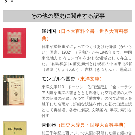
その他の歴史に関連する記事
満州国
（日本大百科全書・世界大百科事
典）
日本が満州事変によってつくりあげた傀儡（かいら
い）国家。1932年（昭和7）から1945年まで、中国
東北地方と内モンゴルをおもな領域として存立し
た。[君島和彦]▲前史満州とは現在の中国東北3省
（遼寧（りょうねい）、吉林（きつりん）、黒竜江
モンゴル帝国史
（東洋文庫）
東洋文庫110 ドーソン 佐口透訳注 "全ユーラシ
ア大陸を馬蹄の響きととも席巻した空前絶後の大帝
国の征服の記録。かつて『蒙古史』の名で読書人を
魅了した名著が，詳細な訳注を付した初の口語全訳
として再登場。各巻に解説, 文献案内, 年表, 索引を
付す
青銅器
（国史大辞典・世界大百科事典）
前三千年紀に西アジアで人類が発明した銅と錫の合