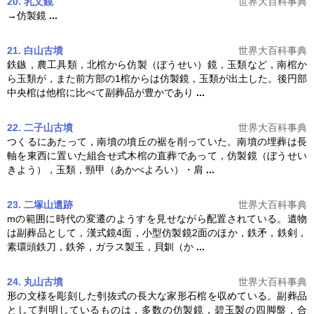
20. 乳文鏡
世界大百科事典
→
仿製鏡
...
21. 白山古墳
世界大百科事典
鉄鏃，農工具類，北棺から仿製（ぼうせい）鏡，玉類など，南棺か
ら玉類が，また前方部の1棺からは
仿製鏡
，玉類が出土した。後円部
中央棺は他棺に比べて副葬品が豊かであり
...
22. 二子山古墳
世界大百科事典
つくるにあたって，南墳の墳丘の裾を削っていた。南墳の埋葬は長
軸を東西に置いた組合せ式木棺の直葬であって，
仿製鏡
（ぼうせい
きよう），玉類，頸甲（あかべよろい）・肩
...
23. 二塚山遺跡
世界大百科事典
mの範囲に時代の変遷のようすを見せながら配置されている。遺物
は副葬品として，漢式鏡4面，小型
仿製鏡
2面のほか，鉄矛，鉄剣，
素環頭鉄刀，鉄斧，ガラス製玉，貝釧（か
...
24. 丸山古墳
世界大百科事典
形の文様を彫刻した刳抜式の長大な家形石棺を収めている。副葬品
として判明しているものは，多数の
仿製鏡
，碧玉製の四脚盤，合