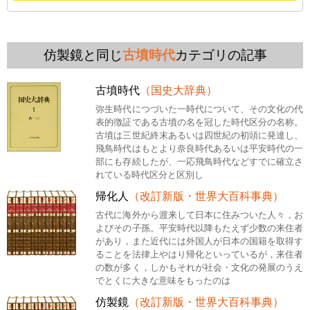
仿製鏡と同じ
古墳時代
カテゴリの記事
古墳時代
（国史大辞典）
弥生時代につづいた一時代について、その文化の代
表的徴証である古墳の名を冠した時代区分の名称。
古墳は三世紀終末あるいは四世紀の初頭に発達し、
飛鳥時代はもとより奈良時代あるいは平安時代の一
部にも存続したが、一応飛鳥時代などすでに確立さ
れている時代区分と区別し
帰化人
（改訂新版・世界大百科事典）
古代に海外から渡来して日本に住みついた人々，お
よびその子孫。平安時代以降もたえず少数の来住者
があり，また近代には外国人が日本の国籍を取得す
ることを法律上やはり帰化といっているが，来住者
の数が多く，しかもそれが社会・文化の発展のうえ
でとくに大きな意味をもったのは
仿製鏡
（改訂新版・世界大百科事典）