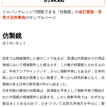
ジャパンナレッジで閲覧できる『仿製鏡』の
改訂新版・世
界大百科事典
のサンプルページ
仿製鏡
ぼうせいきょう
語意では模倣製作した鏡のことであるが，普通は中国鏡をその周辺
地域において模倣製作した鏡をさす。この種の仿製鏡とされるもの
は，中央アジアやインドシナ，さらに朝鮮半島にもあるが，日本列
島における製品が質量ともに顕著で，早くから研究対象となり，仿
製鏡の名も日本の研究者の中から始まった。
日本列島の最初の仿製鏡は，前漢鏡を手本として朝鮮半島で開始さ
れた中国鏡の模倣製作に起源する。しかし朝鮮半島では，わずかな
製品をとどめるのみで，ひきつづいて北部九州地方を中心に，製