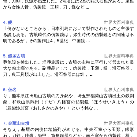
冑，刀剣，鉄鏃が出土した。2号墳には2基の箱式石棺がある。東棺
から女性人骨，
仿製鏡
，玉類，刀，鎌など
...
4. 鏡
世界大百科事典
土例がないところから，日本列島において製作されたものと主張す
る説もある。古墳時代の
仿製鏡
は，弥生時代の
仿製鏡
との関連は不
明であるが，その製作は4，5世紀，中国鏡
...
5. 鏡塚古墳
世界大百科事典
葬施設を検出した。埋葬施設は，古墳の主軸に平行して営まれた長
大な粘土槨である。副葬品として，
仿製鏡
，玉類，櫛，滑石祭器，
刀，農工具類が出土した。滑石祭器には釧，
...
6. 仮名
世界大百科事典
り，熊本県江田船山古墳の刀身銘や，埼玉県稲荷山古墳出土の鉄剣
銘，和歌山県隅田（すだ）八幡宮の
仿製鏡
（ほうせいきよう）の
〈意柴沙加宮（おしさかのみや）〉という銘な
...
7. 金蔵山古墳
世界大百科事典
そなえ，基壇の内側に埴輪列がめぐる。中央石室から玉類，鍬形
石，刀剣，鉄鏃，短甲，筒形銅器などが，南石室から
仿製鏡
，櫛，