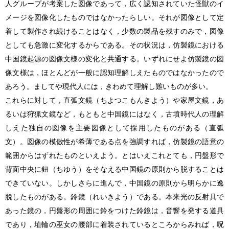
人グループが考案した図像であって，広く認知されていた怪獣のイ
メージを図像化したものではなかったらしい。それが図像として定
着して製作され続けることはなく，少数の製品を残すのみで，図像
としても急激に変化するからである。その状況は，仿製鏡における
中国鏡起源の図像文様の変化と共通する。いずれにせよ仿製鏡の図
像文様は，ほとんどが一般に認知理解しえたものではなかったので
あろう。ましてや現代人には，きわめて理解し難いものが多い。
これらに対して，直弧文鏡（ちよつこもんきよう）や家屋文鏡，あ
るいは狩猟文鏡など，もともと中国鏡にはなく，古墳時代人の理解
しえた独自の図像を主要図像として採用したものがある（直弧
文）。図像の模倣性が希薄である点を強調すれば，仿製鏡の語意の
範囲からはずれたものといえよう。とはいえこれとても，円盤形で
背面中央に鈕（ちゆう）をそなえる中国鏡の原則から脱することは
できていない。しかしさらに進んで，中国鏡の原則から明らかに逸
脱したものがある。鈴鏡（れいきよう）である。本来光の反射具で
あった鏡の，円盤形の周囲に鈴をつけた鈴鏡は，音響を発する道具
であり，埴輪の巫女の腰部に着装されているところからみれば，呪