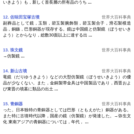
いきよう）も，新しく首長層の所有品のうち
...
12. 佐味田宝塚古墳
世界大百科事典
副葬品として鏡，玉類，碧玉製腕飾類，碧玉製合子，滑石製模造
品，銅鏃，巴形銅器が現存する。鏡は中国鏡と
仿製鏡
（ぼうせいき
よう）とからなり，総数30面以上に達する出
...
13. 珠文鏡
世界大百科事典
→
仿製鏡
...
14. 新山古墳
世界大百科事典
竜鏡（だりゆうきよう）などの大型
仿製鏡
（ぼうせいきよう）の優
品が少なくない。また，金銅製帯金具は中国製品であり，西晋およ
び東晋の墳墓に類品の出土
...
15. 青銅器
世界大百科事典
った。日本独特の青銅器としては巴形（ともえがた）銅器がある。
また特に古墳時代以降，国産の鏡（
仿製鏡
）が発達した。→弥生文
化 東南アジアの青銅器については，年代，
...