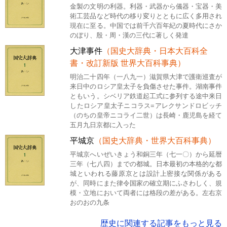
金製の文明の利器。利器・武器から儀器・宝器・美
術工芸品など時代の移り変りとともに広く多用され
現在に至る。中国では前千六百年紀の夏時代にさか
のぼり、殷・周・漢の三代に著しく発達
大津事件
（国史大辞典・日本大百科全
書・改訂新版 世界大百科事典）
明治二十四年（一八九一）滋賀県大津で護衛巡査が
来日中のロシア皇太子を負傷させた事件。湖南事件
ともいう。シベリア鉄道起工式に参列する途中来日
したロシア皇太子ニコラス=アレクサンドロビッチ
（のちの皇帝ニコライ二世）は長崎・鹿児島を経て
五月九日京都に入った
平城京
（国史大辞典・世界大百科事典）
平城京へいぜいきょう和銅三年（七一〇）から延暦
三年（七八四）までの都城。日本最初の本格的な都
城といわれる藤原京とは設計上密接な関係がある
が、同時にまた律令国家の確立期にふさわしく、規
模・立地において両者には格段の差がある。左右京
おのおの九条
歴史に関連する記事をもっと見る