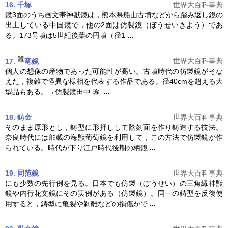
16. 千塚
世界大百科事典
鏡3面のうち画文帯神獣鏡は，熊本県船山古墳などから踏み返し鏡の
出土している中国鏡で，他の2面は
仿製鏡
（ぼうせいきよう）であ
る。173号墳は5世紀後葉の円墳（径1
...
世界大百科事典
17.
竜鏡
個人の想像の産物であった可能性が高い。古墳時代の
仿製鏡
がそな
えた，複雑で怪異な様相を代表する作品である。径40cmを超える大
型品もある。→
仿製鏡
田中 琢
...
18. 鋳金
世界大百科事典
そのまま原形とし，鋳型に形押しして陰刻面を作り鋳造する技法。
奈良時代には舶載の海獣葡萄鏡を利用して，この方法で
仿製鏡
が作
られている。時代が下り江戸時代後期の柄鏡
...
19. 同笵鏡
世界大百科事典
にも少数の先行例を見る。日本でも仿製（ぼうせい）の三角縁神獣
鏡や内行花文鏡にその実例がある（
仿製鏡
）。同一の鋳型を反復使
用すると，鋳型に亀裂や剝離などの損傷がで
...