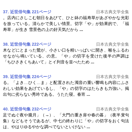
37. 近世俳句集 221ページ
日本古典文学全集
。店内にさしこむ朝日をあびて、ひと鉢の福寿草があざやかな光彩
を放っている。清らかで美しい情景。
切字
「や」が効果的で、「福
寿草」が生き 雪景色の上の好天気だから
...
38. 近世俳句集 222ページ
日本古典文学全集
木などにとまった鶯が、小さい口を精いっぱいに開き、喉をふるわ
せながら鳴いている、の意。「や」の
切字
を受けた後半の声調は
「ちひさきくちあいて」とイ列音を並べたため
...
39. 近世俳句集 224ページ
日本古典文学全集
る。「よき…ひく…ま」と配置された濁音の重い響鳴も内容にふさ
わしい効果をあげているし、「や」の
切字
のはたらきも力強い。掲
出句に劣らない秀吟である。うたた寝。春宵
...
40. 近世俳句集 232ページ
日本古典文学全集
足でぬぐ夜や朧月」（→）、「大門の重き扉や春の暮」（夜半叟句
集）などもそうであるが、中七の終わりに「や」の
切字
をおく句法
は、やはりゆるやかな調べでないといけない
...