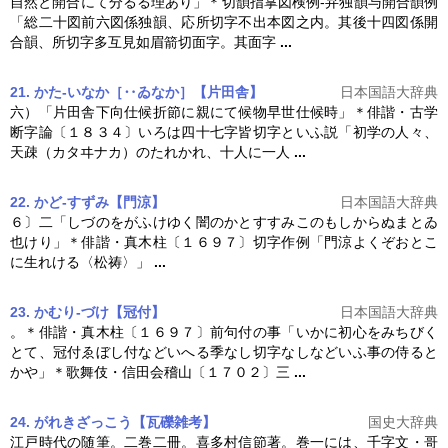
自然と開合にて分るる理あり」＊切韻指掌図検例‐弁独韻与開合韻例
「総二十図前六図係独韻、応所
切字
不出本図之内。其後十四図係開
合韻、所
切字
多互見如眉箭切面字。其面字
...
21. かた‐いなか［‥ゐなか］【片田舎】
日本国語大辞典
六）「片田舎下向仕候折節に親にて候物早世仕候時」＊俳諧・古学
断字論〔１８３４〕いろは四十七字皆
切字
といふ説「初学の人々、
天疎（カタヰナカ）のたれかれ、十人に一人
...
22. かど‐すずみ【門涼】
日本国語大辞典
６〕二「しづのをがふけゆく闇のかとすすみこのもしからぬまとゐ
也けり」＊俳諧・真木柱〔１６９７〕
切字
作例「門涼よくぞおとこ
に生れける〈松祷〉」
...
23. かむり‐づけ【冠付】
日本国語大辞典
。＊俳諧・真木柱〔１６９７〕前句付の事「いかに初心をみちびく
とて、冠付ゑぼし付などいへる季なし
切字
なしなどいふ事の侍ると
かや」＊歌舞伎・信田会稽山〔１７０２〕三
...
24. がれきざっこう【瓦礫雑考】
国史大辞典
江戸時代の随筆。二巻二冊。喜多村信節著。巻一には、千字文・哥