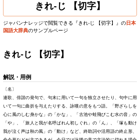
きれ‐じ 【切字】
ジャパンナレッジで閲覧できる『きれ‐じ 【切字】』の
日本
国語大辞典
のサンプルページ
きれ‐じ 【切字】
解説・用例
〔名〕
連歌、俳諧の発句で、句末に用いて一句を独立させたり、句中に用
いて一句に曲折を与えたりする、詠嘆の意をもつ語。「野ざらしを
心に風のしむ身かな」の「かな」、「古池や蛙飛びこむ水の音」の
「や」、「旅人と我が名呼ばれん初しぐれ」の「ん」、「塚も動け
我が泣く声は秋の風」の「動け」など、終助詞や活用語の終止形、
命令形などが主であるが、今日では詠嘆の意で文法的に切れる場合