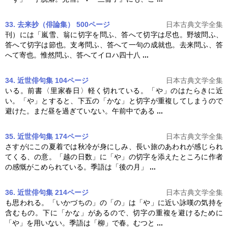
33. 去来抄（俳論集） 500ページ
日本古典文学全集
刊）には「嵐雪、翁に
切字
を問ふ、答へて
切字
は尽也。野坡問ふ、
答へて
切字
は節也。支考問ふ、答へて一句の成就也。去来問ふ、答
へて寄也。惟然問ふ、答へてイロハ四十八
...
34. 近世俳句集 104ページ
日本古典文学全集
いる。前書〈里家春日〉軽く切れている。「や」のはたらきに近
い。「や」とすると、下五の「かな」と
切字
が重複してしまうので
避けた。まだ昼を過ぎていない。午前中である
...
35. 近世俳句集 174ページ
日本古典文学全集
さすがにこの夏着では秋冷が身にしみ、長い旅のあわれが感じられ
てくる、の意。「越の日数」に「や」の
切字
を添えたところに作者
の感慨がこめられている。季語は「後の月」
...
36. 近世俳句集 214ページ
日本古典文学全集
も思われる。「いかづちの」の「の」は「や」に近い詠嘆の気持を
含むもの。下に「かな」があるので、
切字
の重複を避けるために
「や」を用いない。季語は「柳」で春。むつと
...