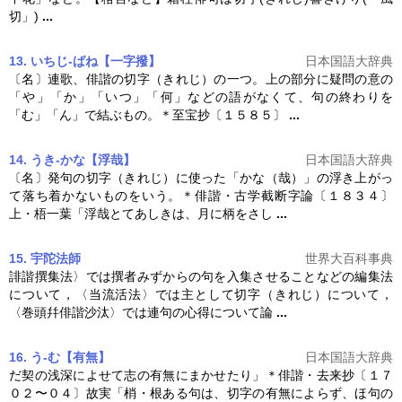
切」)
...
13. いちじ‐ばね【一字撥】
日本国語大辞典
〔名〕連歌、俳諧の
切字
（きれじ）の一つ。上の部分に疑問の意の
「や」「か」「いつ」「何」などの語がなくて、句の終わりを
「む」「ん」で結ぶもの。＊至宝抄〔１５８５〕
...
14. うき‐かな【浮哉】
日本国語大辞典
〔名〕発句の
切字
（きれじ）に使った「かな（哉）」の浮き上がっ
て落ち着かないものをいう。＊俳諧・古学截断字論〔１８３４〕
上・梧一葉「浮哉とてあしきは、月に柄をさし
...
15. 宇陀法師
世界大百科事典
誹諧撰集法〉では撰者みずからの句を入集させることなどの編集法
について，〈当流活法〉では主として
切字
（きれじ）について，
〈巻頭幷俳諧沙汰〉では連句の心得について論
...
16. う‐む【有無】
日本国語大辞典
だ契の浅深によせて志の有無にまかせたり」＊俳諧・去来抄〔１７
０２〜０４〕故実「梢・根ある句は、
切字
の有無によらず、ほ句の