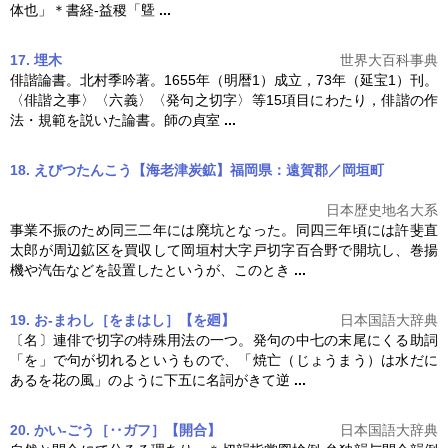
体也」＊書経‐益稷「曁
...
17. 埋木
世界大百科事典
俳諧論書。北村季吟著。1655年（明暦1）成立，73年（延宝1）刊。
〈俳諧之事〉〈六義〉〈発句之
切字
〉等15項目にわたり，俳諧の作
法・規範を説いた論書。師の貞室
...
18. えびつたんこう【海老津炭鉱】福岡県：遠賀郡／岡垣町
日本歴史地名大系
事業不振のため同三二年には廃坑となった。同四三年頃には許斐直
太郎が周辺鉱区を買収して岡垣村大字戸
切字
百合野で開坑し、巻揚
機や汽缶などを設置したというが、このとき
...
19. お‐まわし［をまはし］【を廻】
日本国語大辞典
〔名〕連俳で
切字
の特殊用法の一つ。発句の中七の末尾にくる助詞
「を」で句が切れるというもので、「焼亡（じょうまう）は水だに
あるを花の風」のように下五に名詞がきて逆
...
20. かい‐ごう［‥ガフ］【開合】
日本国語大辞典