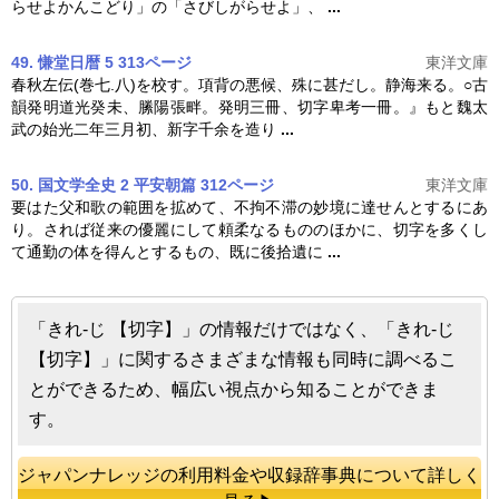
らせよかんこどり」の「さびしがらせよ」、
...
49. 慊堂日暦 5 313ページ
東洋文庫
春秋左伝(巻七.八)を校す。項背の悪候、殊に甚だし。静海来る。○古
韻発明道光癸未、縢陽張畔。発明三冊、
切字
卑考一冊。』もと魏太
武の始光二年三月初、新字千余を造り
...
50. 国文学全史 2 平安朝篇 312ページ
東洋文庫
要はた父和歌の範囲を拡めて、不拘不滞の妙境に達せんとするにあ
り。されば従来の優麗にして頼柔なるもののほかに、
切字
を多くし
て通勤の体を得んとするもの、既に後拾遺に
...
「きれ‐じ 【切字】」の情報だけではなく、「きれ‐じ
【切字】」に関するさまざまな情報も同時に調べるこ
とができるため、幅広い視点から知ることができま
す。
ジャパンナレッジの利用料金や収録辞事典について詳しく