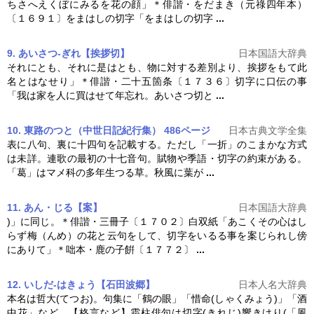
ちさへえくぼにみるを花の顔」＊俳諧・をだまき（元祿四年本）
〔１６９１〕をまはしの
切字
「をまはしの
切字
...
9. あいさつ‐ぎれ【挨拶切】
日本国語大辞典
それにとも、それに是はとも、物に対する差別より、挨拶をもて此
名とはなせり」＊俳諧・二十五箇条〔１７３６〕
切字
に口伝の事
「我は家を人に買はせて年忘れ。あいさつ切と
...
10. 東路のつと（中世日記紀行集） 486ページ
日本古典文学全集
表に八句、裏に十四句を記載する。ただし「一折」のこまかな方式
は未詳。連歌の最初の十七音句。賦物や季語・
切字
の約束がある。
「葛」はマメ科の多年生つる草。秋風に葉が
...
11. あん・じる【案】
日本国語大辞典
)」に同じ。＊俳諧・三冊子〔１７０２〕白双紙「あこくその心はし
らず梅（んめ）の花と云句をして、
切字
をいるる事を案じられし傍
にありて」＊咄本・鹿の子餠〔１７７２〕
...
12. いしだ-はきょう【石田波郷】
日本人名大辞典
本名は哲大(てつお)。句集に「鶴の眼」「惜命(しゃくみょう)」「酒
中花」など。【格言など】霜柱俳句は
切字
(きれじ)響きけり(「風