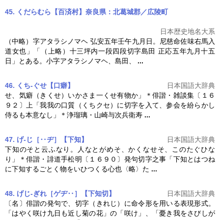
45. くだらむら【百済村】奈良県：北葛城郡／広陵町
日本歴史地名大系
（中略）字アタラシノマヘ 弘安五年壬午九月日。尼慈命佐味右馬入
道女也」「（上略）十三坪内一段四段
切字
島田 正応五年九月十五
日」とある。小字アタラシノマヘ、島田、
...
46. くち‐ぐせ【口癖】
日本国語大辞典
せ、気癖（きくせ）いかさま一くせ有物か」＊俳諧・雑談集〔１６
９２〕上「我我の口質（くちクセ）に
切字
を入て、参会を紛らかし
侍るも本意なし」＊浄瑠璃・山崎与次兵衛寿
...
47. げ‐じ［‥ヂ］【下知】
日本国語大辞典
下知のそと云ふなり。人なとがめそ、かくなせそ、このたぐひな
り」＊俳諧・誹道手松明〔１６９０〕発句
切字
之事「下知とはつね
に下知するごとく物をいひつくる心也〈略〉た
...
48. げじ‐ぎれ［ゲヂ‥］【下知切】
日本国語大辞典
〔名〕俳諧の発句で、
切字
（きれじ）に命令形を用いる表現形式。
「はやく咲け九日も近し菊の花」の「咲け」、「憂き我をさびしが