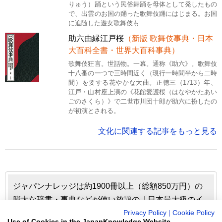
りゅう）踊という民俗舞踊を母体として発したもの
で、出雲のお国の踊った歌舞伎踊にはじまる。お国
に追随した遊女歌舞伎も
助六由縁江戸桜
（新版 歌舞伎事典・日本
大百科全書・世界大百科事典）
歌舞伎狂言。世話物。一幕。通称《助六》。歌舞伎
十八番の一つで三時間近く（現行一時間半から二時
間）を要する花やかな大曲。正徳三（1713）年、
江戸・山村座上演の《花館愛護桜（はなやかたあい
ごのさくら）》で二世市川団十郎が助六に扮したの
が初演とされる。
文化に関連する記事をもっと見る
ジャパンナレッジは約1900冊以上（総額850万円）の
膨大な辞書・事典などが使い放題の「日本最大級のイ
ンターネット辞書・事典・叢書サイト」です。日本国
Privacy Policy
|
Cookie Policy
Use of Cookies in the JapanKnowledge Website