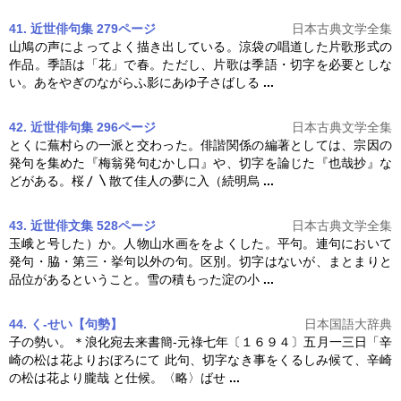
41. 近世俳句集 279ページ
日本古典文学全集
山鳩の声によってよく描き出している。涼袋の唱道した片歌形式の
作品。季語は「花」で春。ただし、片歌は季語・
切字
を必要としな
い。あをやぎのながらふ影にあゆ子さばしる
...
42. 近世俳句集 296ページ
日本古典文学全集
とくに蕪村らの一派と交わった。俳諧関係の編著としては、宗因の
発句を集めた『梅翁発句むかし口』や、
切字
を論じた『也哉抄』な
どがある。桜〳〵散て佳人の夢に入（続明烏
...
43. 近世俳文集 528ページ
日本古典文学全集
玉峨と号した）か。人物山水画ををよくした。平句。連句において
発句・脇・第三・挙句以外の句。区別。
切字
はないが、まとまりと
品位があるということ。雪の積もった淀の小
...
44. く‐せい【句勢】
日本国語大辞典
子の勢い。＊浪化宛去来書簡‐元祿七年〔１６９４〕五月一三日「辛
崎の松は花よりおぼろにて 此句、
切字
なき事をくるしみ候て、辛崎
の松は花より朧哉 と仕候。〈略〉ばせ
...