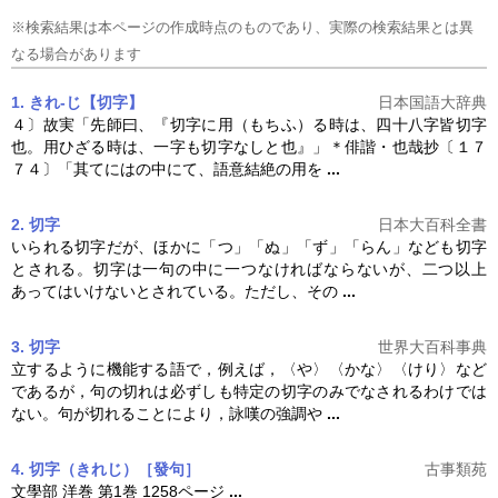
※検索結果は本ページの作成時点のものであり、実際の検索結果とは異
なる場合があります
1. きれ‐じ【切字】
日本国語大辞典
４〕故実「先師曰、『
切字
に用（もちふ）る時は、四十八字皆
切字
也。用ひざる時は、一字も
切字
なしと也』」＊俳諧・也哉抄〔１７
７４〕「其てにはの中にて、語意結絶の用を
...
2. 切字
日本大百科全書
いられる
切字
だが、ほかに「つ」「ぬ」「ず」「らん」なども
切字
とされる。
切字
は一句の中に一つなければならないが、二つ以上
あってはいけないとされている。ただし、その
...
3. 切字
世界大百科事典
立するように機能する語で，例えば，〈や〉〈かな〉〈けり〉など
であるが，句の切れは必ずしも特定の
切字
のみでなされるわけでは
ない。句が切れることにより，詠嘆の強調や
...
4. 切字
（きれじ）
［發句］
古事類苑
文學部 洋巻 第1巻 1258ページ
...