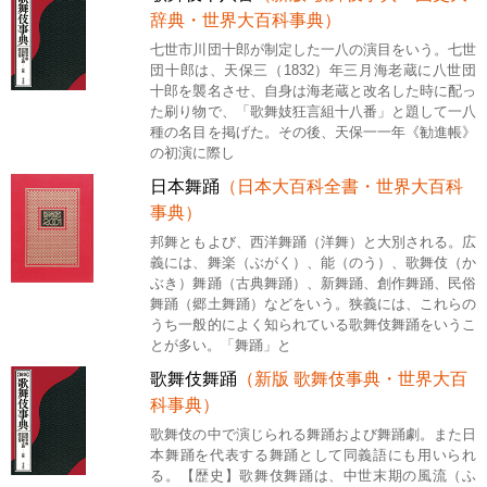
辞典・世界大百科事典）
七世市川団十郎が制定した一八の演目をいう。七世
団十郎は、天保三（1832）年三月海老蔵に八世団
十郎を襲名させ、自身は海老蔵と改名した時に配っ
た刷り物で、「歌舞妓狂言組十八番」と題して一八
種の名目を掲げた。その後、天保一一年《勧進帳》
の初演に際し
日本舞踊
（日本大百科全書・世界大百科
事典）
邦舞ともよび、西洋舞踊（洋舞）と大別される。広
義には、舞楽（ぶがく）、能（のう）、歌舞伎（か
ぶき）舞踊（古典舞踊）、新舞踊、創作舞踊、民俗
舞踊（郷土舞踊）などをいう。狭義には、これらの
うち一般的によく知られている歌舞伎舞踊をいうこ
とが多い。「舞踊」と
歌舞伎舞踊
（新版 歌舞伎事典・世界大百
科事典）
歌舞伎の中で演じられる舞踊および舞踊劇。また日
本舞踊を代表する舞踊として同義語にも用いられ
る。【歴史】歌舞伎舞踊は、中世末期の風流（ふ