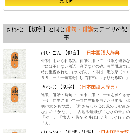
見る▶
きれ‐じ 【切字】と同じ
俳句・俳諧
カテゴリの記
事
はい‐ごん 【俳言】
（日本国語大辞典）
俳諧に用いられる語。俳諧に用いて、和歌や連歌な
どには用いない俗語・漢語などの称。貞門俳諧では
特に重視された。はいげん。＊俳諧・毛吹草〔１６
３８〕一「一句連哥にして誹言につまりたる時に」
きれ‐じ 【切字】
（日本国語大辞典）
連歌、俳諧の発句で、句末に用いて一句を独立させ
たり、句中に用いて一句に曲折を与えたりする、詠
嘆の意をもつ語。「野ざらしを心に風のしむ身か
な」の「かな」、「古池や蛙飛びこむ水の音」の
「や」、「旅人と我が名呼ばれん初しぐれ」の
「ん」
はい‐かい 【俳諧・誹諧】
（日本国語大辞