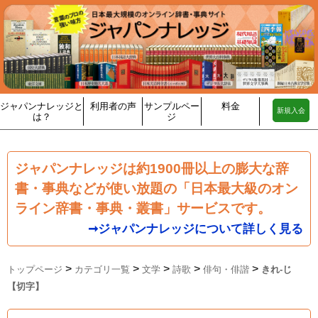
ジャパンナレッジと
利用者の声
サンプルペー
料金
新規入会
は？
ジ
ジャパンナレッジは約1900冊以上の膨大な辞
書・事典などが使い放題の「日本最大級のオン
ライン辞書・事典・叢書」サービスです。
➞ジャパンナレッジについて詳しく見る
>
>
>
>
>
トップページ
カテゴリ一覧
文学
詩歌
俳句・俳諧
きれ‐じ
【切字】