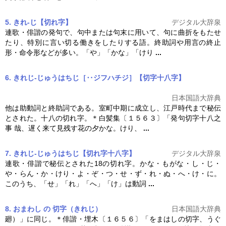
5. きれ‐じ【切れ字】
デジタル大辞泉
連歌・俳諧の発句で、句中または句末に用いて、句に曲折をもたせ
たり、特別に言い切る働きをしたりする語。終助詞や用言の終止
形・命令形などが多い。「や」「かな」「けり
...
6. きれじ‐じゅうはちじ［‥ジフハチジ］【切字十八字】
日本国語大辞典
他は助動詞と終助詞である。室町中期に成立し、江戸時代まで秘伝
とされた。十八の切れ字。＊白髪集〔１５６３〕「発句
切字
十八之
事 哉、遅く来て見残す花の夕かな。けり、
...
7. きれじ‐じゅうはちじ【切れ字十八字】
デジタル大辞泉
連歌・俳諧で秘伝とされた18の切れ字。かな・もがな・し・じ・
や・らん・か・けり・よ・ぞ・つ・せ・ず・れ・ぬ・へ・け・に。
このうち、「せ」「れ」「へ」「け」は動詞
...
8. おまわし の 切字（きれじ）
日本国語大辞典
廻）」に同じ。＊俳諧・埋木〔１６５６〕「をまはしの
切字
、うぐ