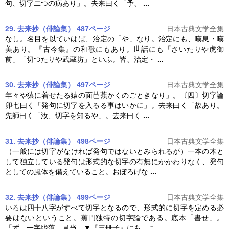
句、
切字
二つの病あり」。去来曰く「予、
...
29. 去来抄（俳論集） 487ページ
日本古典文学全集
なし。名目を以ていはば、治定の「や」なり。治定にも、嘆息・嘆
美あり。『古今集』の和歌にもあり。世話にも「さいたりや虎御
前」「切つたりや武蔵坊」といふ。皆、治定・
...
30. 去来抄（俳論集） 497ページ
日本古典文学全集
年々や猿に着せたる猿の面芭蕉かくのごときなり」。〔四〕
切字
論
卯七曰く「発句に
切字
を入るる事はいかに」。去来曰く「故あり。
先師曰く「汝、
切字
を知るや」。去来曰く
...
31. 去来抄（俳論集） 498ページ
日本古典文学全集
（一般には
切字
がなければ発句ではないとみられるが）一本の木と
して独立している発句は形式的な
切字
の有無にかかわりなく、発句
としての風体を備えていること。おぼろげな
...
32. 去来抄（俳論集） 499ページ
日本古典文学全集
いろは四十八字がすべて
切字
となるので、形式的に
切字
を定める必
要はないということ。蕉門独特の
切字
論である。底本「書せ」。
「ず」一字脱落。見当。▼『三冊子』にも、こ
...