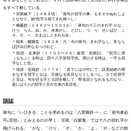
をすべて称している。
＊宗祇袖下〔１４８９頃〕「発句の切字の事、もすそやぬれしよ
となせり。如
此字入候てきれ候べし」
＊梅薫抄〔１４９２〜１５０１か〕「発句の十三のきれ字 かな、
けり、らん、ぬ、か、未来のし、とひし、つ、り、せいばひ、こ
そ、ぞ、一、大まはしときれぢ在」
＊咄本・醒睡笑〔１６２８〕六「今の発句、きれ字なし。常なら
ば沙汰の外なるべけれど」
＊俳諧・去来抄〔１７０２〜０４〕故実「先師曰、『切字に用
（もちふ）る時は、四十八字皆切字也。用ひざる時は、一字も切
字なしと也』」
＊俳諧・也哉抄〔１７７４〕「其てにはの中にて、語意結絶の用
をなすを切字と云は、又後なる名目なりとしるべし。さて此切字
と言は、句を切る字と云詞を略して、即名目となれるものなり。
是には十八の切字と言が古来の名目也」
語誌
発句に「いひきる」ことを求めるのは「八雲御抄‐一」に「発句者必
可
言切
」とみえるのが早く、宗祇「白髪集」では十八の切れ字が
掲げられる。「かな」「けり」「ぞ」「か」「よ」「や」などの助