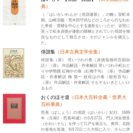
典）
（「はいかいれんが（俳諧連歌）」の略）室町末
期、山崎宗鑑・荒木田守武などのころから行なわれ
た卑俗・滑稽を中心とする連歌をいったが、近世に
至って松永貞徳が連歌の階梯とされていた俳諧を独
自なものとして独立させ、そのジャンルを確立し
た。
俳諧集
（日本古典文学全集）
俳諧集（扉） 哥いづれの巻（貞徳翁独吟百韻自
註）（扉） 作品解説・作者解説 哥いづれ小町おど
りや伊勢踊 紅梅やの巻（紅梅千句）（扉） 作品解
説・作者解説 梅 第一 蚊柱はの巻（蚊柱百句）
（扉） 作品解説・作者解説 そもそもいきとしいけ
るもの
おくのほそ道
（日本大百科全書・世界大
百科事典）
芭蕉（ばしょう）の俳諧（はいかい）紀行。1689
年（元禄2・芭蕉46歳）の3月27日、門人河合曽良
（かわいそら）を伴って江戸を旅立ち、奥羽、北陸
の各地を巡遊、8月21日ごろ大垣に入り、さらに伊