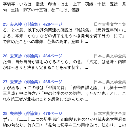
字
切字
・いろは・童戯・印地・はま・上下・羽織・十徳・五徳・秀
句・重語・御字の十三項、巻二には、俗諺
...
25. 去来抄（俳論集） 428ページ
日本古典文学全集
る、との意。以下の其角関連の所説は『雑談集』（元禄五年刊）に
よる。本来「かな」などの
切字
を用うべき発句を
切字
外の「にて」
で留めたことへの非難。芭蕉の高弟。意味上
...
26. 去来抄（俳論集） 464ページ
日本古典文学全集
た句。自分自身が墓をめぐるのなら、の意。「治定」は意味・内容
がはっきりと決まり定まることを示す
切字
。
...
27. 去来抄（俳論集） 465ページ
日本古典文学全集
」がある。▼この条は『俳諧問答』「俳諧自讃之論」（元禄十一年
三月成）中に許六が「中の七字のやの
切字
、うたがひ也」とし、こ
れを第三者が北枝のことを想像して詠んだか
...
28. 去来抄（俳論集） 478ページ
日本古典文学全集
ず」。〔二二〕二つの
切字
幾年の白髪も神のひかり哉去来太宰府奉
納の句なり。許六曰く「発句に
切字
を二つ用ゆるは、法あり。この