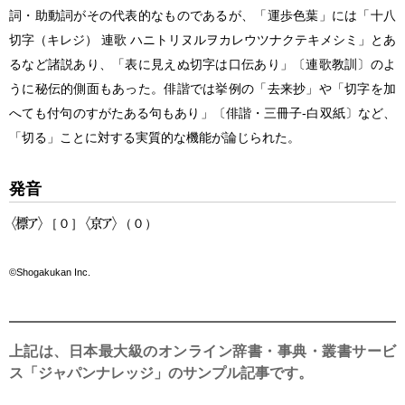
詞・助動詞がその代表的なものであるが、「運歩色葉」には「十八
切字（キレジ） 連歌 ハニトリヌルヲカレウツナクテキメシミ」とあ
るなど諸説あり、「表に見えぬ切字は口伝あり」〔連歌教訓〕のよ
うに秘伝的側面もあった。俳諧では挙例の「去来抄」や「切字を加
へても付句のすがたある句もあり」〔俳諧・三冊子‐白双紙〕など、
「切る」ことに対する実質的な機能が論じられた。
発音
［０］
（０）
©Shogakukan Inc.
上記は、日本最大級のオンライン辞書・事典・叢書サービ
ス「ジャパンナレッジ」のサンプル記事です。