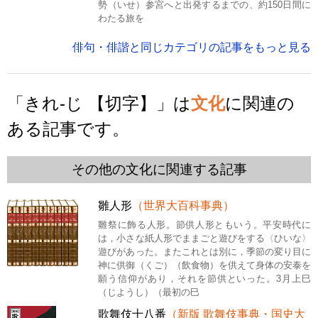
勢（いせ）参宮へと出発するまでの、約150日間に
わたる旅を
俳句・俳諧と同じカテゴリの記事をもっと見る
「きれ‐じ 【切字】」は
文化
に関連の
ある記事です。
その他の文化に関連する記事
雛人形
（世界大百科事典）
雛祭に飾る人形。節供人形ともいう。平安時代に
は，小さな紙人形でままごと遊びをする〈ひいな〉
遊びがあった。またこれとは別に，季節の変り目に
神に供御（くご）（飲食物）を供えて身体の安泰を
願う信仰があり，それを節供といった。3月上巳
（じようし）（最初の巳
歌舞伎十八番
（新版 歌舞伎事典・国史大