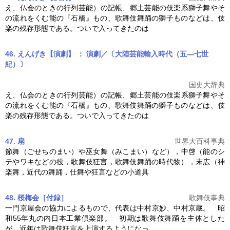
え、仏会のときの行列芸能）の記帳、郷土芸能の伎楽系獅子舞やそ
の流れをくむ能の『石橋』もの、
歌舞伎舞踊
の獅子ものなどは、伎
楽の残存形態である。ついで入ってきたのは
46. えんげき【演劇】 ： 演劇／〔大陸芸能輸入時代（五―七世
紀）〕
国史大辞典
え、仏会のときの行列芸能）の記帳、郷土芸能の伎楽系獅子舞やそ
の流れをくむ能の『石橋』もの、
歌舞伎舞踊
の獅子ものなどは、伎
楽の残存形態である。ついで入ってきたのは
47. 扇
世界大百科事典
節舞（ごせちのまい）や巫女舞（みこまい）など），中啓（能のシ
テやワキなどの役，歌舞伎狂言，
歌舞伎舞踊
の時代物），末広（神
楽舞，近代の舞踊，仕舞や狂言などの小道具
48. 桜梅会［付録］
歌舞伎事典
一門京屋会の協力によるもので、代表は中村京妙、中村京蔵。 昭
和55年丸の内日本工業倶楽部。 初期は
歌舞伎舞踊
を主体とした
が、近年は歌舞伎狂言を上演するようになっ