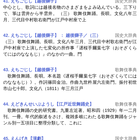
41. えちごじし【越後獅子】
国史大辞典
中心とし、歌詞には越後名物のさまざまをよみ込んでいる。三下り
で、箏は雲井から半雲井。 （三）
歌舞伎舞踊
。長唄。文化八年三
月、三代目中村歌右衛門が江戸中村座で上
42. えちごじし【越後獅子】 ： 越後獅子／（三）
国史大辞典
（三）
歌舞伎舞踊
。長唄。文化八年三月、三代目中村歌右衛門が江
戸中村座で上演した七変化の所作事『遅桜手爾葉七字（おそざくら
てにはのななもじ）』のなかの一曲。門
43. えちごじし【越後獅子】
歌舞伎事典
歌舞伎舞踊
。長唄。本名題《遅桜手爾葉七字（おそざくらてには
のななもじ）》。作詞篠田金治。作曲九世杵屋六左衛門。振付初世
市山七十郎。文化八（1811）年三月江戸
44. えどきんせいぶようし【江戸近世舞踊史】
歌舞伎事典
歌舞伎舞踊
の史的研究書。九重左近著。昭和四（1929）年一二月
刊。一冊。年代的叙述をさけ、複雑多岐にわたる
歌舞伎舞踊
をジャ
ンル別一五項目に整理分類して、これに
45. えんげき【演劇】
国史大辞典