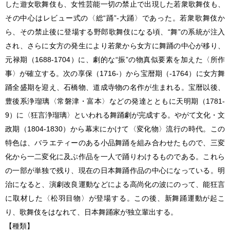
した遊女歌舞伎も、女性芸能一切の禁止で出現した若衆歌舞伎も、
その中心はレビュー式の〈総“踊”‐大踊〉であった。若衆歌舞伎か
ら、その禁止後に登場する野郎歌舞伎になる頃、“舞”の系統が注入
され、さらに女方の発生により若衆から女方に舞踊の中心が移り、
元禄期（1688‐1704）に、劇的な“振”の物真似要素を加えた〈所作
事〉が確立する。次の享保（1716‐）から宝暦期（‐1764）に女方舞
踊全盛期を迎え、石橋物、道成寺物の名作が生まれる。宝暦以後、
豊後系浄瑠璃〈常磐津・富本〉などの発達とともに天明期（1781‐
9）に〈狂言浄瑠璃〉といわれる舞踊劇が完成する。やがて文化・文
政期（1804‐1830）から幕末にかけて〈変化物〉流行の時代。この
特色は、バラエティーのある小品舞踊を組み合わせたもので、三変
化から一二変化に及ぶ作品を一人で踊りわけるものである。これら
の一部が単独で残り、現在の日本舞踊作品の中心になっている。明
治になると、演劇改良運動などによる高尚化の波にのって、能狂言
に取材した〈松羽目物〉が登場する。この後、新舞踊運動が起こ
り、歌舞伎をはなれて、日本舞踊家が独立輩出する。
【種類】