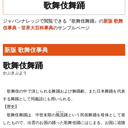
歌舞伎舞踊
ジャパンナレッジで閲覧できる『歌舞伎舞踊』の
新版 歌舞
伎事典・世界大百科事典
のサンプルページ
新版 歌舞伎事典
歌舞伎舞踊
かぶきぶよう
歌舞伎の中で演じられる舞踊および舞踊劇。また日本舞踊を代表
する舞踊として同義語にも用いられる。
【歴史】
ふりゅう
歌舞伎舞踊
は、中世末期の
風流
踊という民俗舞踊を母体として発
したもので、出雲のお国の踊った歌舞伎踊にはじまる。お国に追随