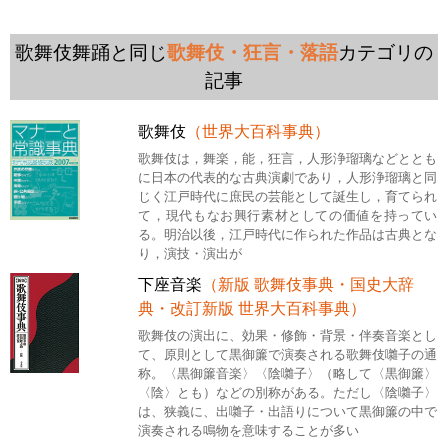
歌舞伎舞踊と同じ
歌舞伎・狂言・落語
カテゴリの
記事
歌舞伎
（世界大百科事典）
歌舞伎は，舞楽，能，狂言，人形浄瑠璃などととも
に日本の代表的な古典演劇であり，人形浄瑠璃と同
じく江戸時代に庶民の芸能として誕生し，育てられ
て，現代もなお興行素材としての価値を持ってい
る。明治以後，江戸時代に作られた作品は古典とな
り，演技・演出が
下座音楽
（新版 歌舞伎事典・国史大辞
典・改訂新版 世界大百科事典）
歌舞伎の演出に、効果・修飾・背景・伴奏音楽とし
て、原則として黒御簾で演奏される歌舞伎囃子の通
称。〈黒御簾音楽〉〈陰囃子〉（略して〈黒御簾〉
〈陰〉とも）などの別称がある。ただし〈陰囃子〉
は、狭義に、出囃子・出語りについて黒御簾の中で
演奏される鳴物を意味することが多い