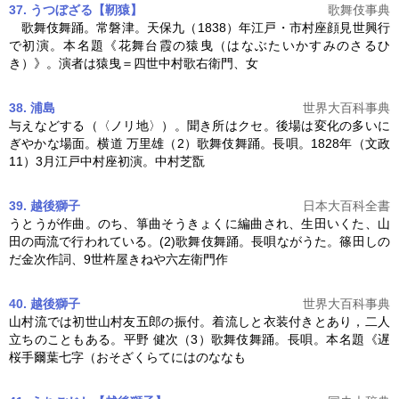
37. うつぼざる【靭猿】
歌舞伎事典
歌舞伎舞踊
。常磐津。天保九（1838）年江戸・市村座顔見世興行
で初演。本名題《花舞台霞の猿曳（はなぶたいかすみのさるひ
き）》。演者は猿曳＝四世中村歌右衛門、女
38. 浦島
世界大百科事典
与えなどする（〈ノリ地〉）。聞き所はクセ。後場は変化の多いに
ぎやかな場面。横道 万里雄（2）
歌舞伎舞踊
。長唄。1828年（文政
11）3月江戸中村座初演。中村芝翫
39. 越後獅子
日本大百科全書
うとうが作曲。のち、箏曲そうきょくに編曲され、生田いくた、山
田の両流で行われている。(2)
歌舞伎舞踊
。長唄ながうた。篠田しの
だ金次作詞、9世杵屋きねや六左衛門作
40. 越後獅子
世界大百科事典
山村流では初世山村友五郎の振付。着流しと衣装付きとあり，二人
立ちのこともある。平野 健次（3）
歌舞伎舞踊
。長唄。本名題《遅
桜手爾葉七字（おそざくらてにはのななも