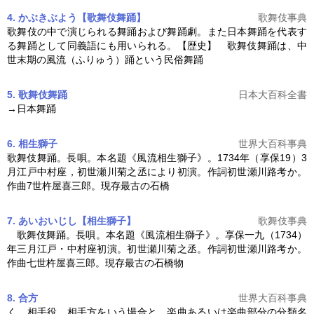
4. かぶきぶよう【歌舞伎舞踊】
歌舞伎事典
歌舞伎の中で演じられる舞踊および舞踊劇。また日本舞踊を代表す
る舞踊として同義語にも用いられる。【歴史】
歌舞伎舞踊
は、中
世末期の風流（ふりゅう）踊という民俗舞踊
5. 歌舞伎舞踊
日本大百科全書
→日本舞踊
6. 相生獅子
世界大百科事典
歌舞伎舞踊
。長唄。本名題《風流相生獅子》。1734年（享保19）3
月江戸中村座，初世瀬川菊之丞により初演。作詞初世瀬川路考か。
作曲7世杵屋喜三郎。現存最古の石橋
7. あいおいじし【相生獅子】
歌舞伎事典
歌舞伎舞踊
。長唄。本名題《風流相生獅子》。享保一九（1734）
年三月江戸・中村座初演。初世瀬川菊之丞。作詞初世瀬川路考か。
作曲七世杵屋喜三郎。現存最古の石橋物
8. 合方
世界大百科事典
く。相手役，相手方をいう場合と，楽曲あるいは楽曲部分の分類名