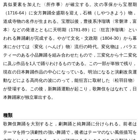
真似要素を加えた〈所作事〉が確立する。次の享保から宝暦期
（1716-64）に女方舞踊全盛期を迎え，石橋（しやつきよう）物，
道成寺物の名作が生まれる。宝暦以後，豊後系浄瑠璃〈常磐津，富
本〉などの発達とともに天明期（1781-89）に〈狂言浄瑠璃〉とい
われる舞踊劇が完成する。やがて文化・文政期（1804-30）から幕
末にかけては〈変化（へんげ）物〉流行の時代。変化物は，バラエ
ティーのある小品舞踊を組み合わせたもので，三変化から十二変化
に及ぶ作品を1人で踊りわけるものである。この一部が単独で残り，
現在の日本舞踊作品の中心になっている。明治になると演劇改良運
動などによる高尚化の波にのって，能狂言に取材した〈松羽目物〉
が登場する。この後，新舞踊運動が起こり，歌舞伎をはなれて，日
本舞踊家が独立輩出する。
種類
歌舞伎舞踊
を大別すると，劇舞踊と純舞踊に分けられる。前者は
テーマを持つ演劇性の強い舞踊で，後者はテーマのない風俗描写を