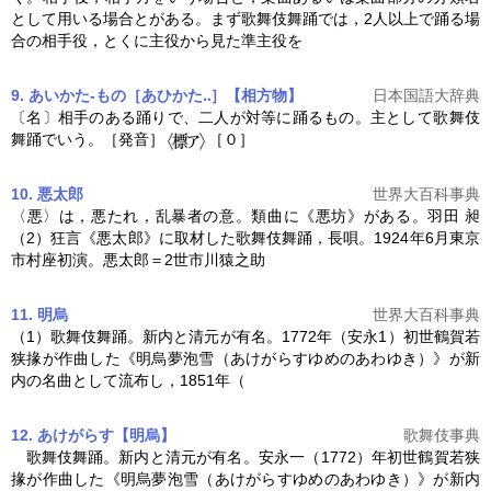
として用いる場合とがある。まず
歌舞伎舞踊
では，2人以上で踊る場
合の相手役，とくに主役から見た準主役を
9. あいかた‐もの［あひかた‥］【相方物】
日本国語大辞典
〔名〕相手のある踊りで、二人が対等に踊るもの。主として
歌舞伎
舞踊
でいう。［発音］
［０］
10. 悪太郎
世界大百科事典
〈悪〉は，悪たれ，乱暴者の意。類曲に《悪坊》がある。羽田 昶
（2）狂言《悪太郎》に取材した
歌舞伎舞踊
，長唄。1924年6月東京
市村座初演。悪太郎＝2世市川猿之助
11. 明烏
世界大百科事典
（1）
歌舞伎舞踊
。新内と清元が有名。1772年（安永1）初世鶴賀若
狭掾が作曲した《明烏夢泡雪（あけがらすゆめのあわゆき）》が新
内の名曲として流布し，1851年（
12. あけがらす【明烏】
歌舞伎事典
歌舞伎舞踊
。新内と清元が有名。安永一（1772）年初世鶴賀若狭
掾が作曲した《明烏夢泡雪（あけがらすゆめのあわゆき）》が新内