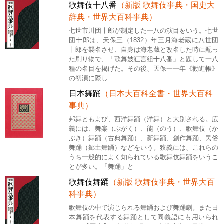
歌舞伎十八番
（新版 歌舞伎事典・国史大
辞典・世界大百科事典）
七世市川団十郎が制定した一八の演目をいう。七世
団十郎は、天保三（1832）年三月海老蔵に八世団
十郎を襲名させ、自身は海老蔵と改名した時に配っ
た刷り物で、「歌舞妓狂言組十八番」と題して一八
種の名目を掲げた。その後、天保一一年《勧進帳》
の初演に際し
日本舞踊
（日本大百科全書・世界大百科
事典）
邦舞ともよび、西洋舞踊（洋舞）と大別される。広
義には、舞楽（ぶがく）、能（のう）、歌舞伎（か
ぶき）舞踊（古典舞踊）、新舞踊、創作舞踊、民俗
舞踊（郷土舞踊）などをいう。狭義には、これらの
うち一般的によく知られている歌舞伎舞踊をいうこ
とが多い。「舞踊」と
歌舞伎舞踊
（新版 歌舞伎事典・世界大百
科事典）
歌舞伎の中で演じられる舞踊および舞踊劇。また日
本舞踊を代表する舞踊として同義語にも用いられ