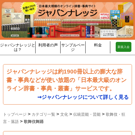
ジャパンナレッジと
利用者の声
サンプルペー
料金
新規入会
は？
ジ
ジャパンナレッジは約1900冊以上の膨大な辞
書・事典などが使い放題の「日本最大級のオン
ライン辞書・事典・叢書」サービスです。
➞ジャパンナレッジについて詳しく見る
>
>
>
>
トップページ
カテゴリ一覧
文化
伝統芸能・芸能
歌舞伎・狂
>
言・落語
歌舞伎舞踊