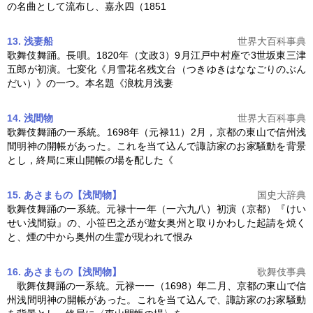
の名曲として流布し、嘉永四（1851
13. 浅妻船
世界大百科事典
歌舞伎舞踊
。長唄。1820年（文政3）9月江戸中村座で3世坂東三津
五郎が初演。七変化《月雪花名残文台（つきゆきはななごりのぶん
だい）》の一つ。本名題《浪枕月浅妻
14. 浅間物
世界大百科事典
歌舞伎舞踊
の一系統。1698年（元禄11）2月，京都の東山で信州浅
間明神の開帳があった。これを当て込んで諏訪家のお家騒動を背景
とし，終局に東山開帳の場を配した《
15. あさまもの【浅間物】
国史大辞典
歌舞伎舞踊
の一系統。元禄十一年（一六九八）初演（京都）『けい
せい浅間嶽』の、小笹巴之丞が遊女奥州と取りかわした起請を焼く
と、煙の中から奥州の生霊が現われて恨み
16. あさまもの【浅間物】
歌舞伎事典
歌舞伎舞踊
の一系統。元禄一一（1698）年二月、京都の東山で信
州浅間明神の開帳があった。これを当て込んで、諏訪家のお家騒動