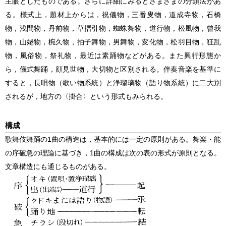
主眼としたものである。さらに詳細にみるとさまざまの分類法があ
る。様式上，題材上からは，祝儀物，三番叟物，道成寺物，石橋
物，浅間物，丹前物，草摺引物，蜘蛛舞物，道行物，松風物，曾我
物，山姥物，椀久物，拍子舞物，男舞物，変化物，松羽目物，狂乱
物，風俗物，祭礼物，最近は素踊物などがある。また興行形態か
ら，儀式舞踊，顔見世物，大切物と区別される。伴奏音楽を基準に
すると，長唄物（歌い物系統）と浄瑠璃物（語り物系統）に二大別
されるが，地方の〈掛合〉という形式もみられる。
構成
歌舞伎舞踊
の1曲の構造は，基本的には一定の原則がある。舞楽・能
の序破急の理論に基づき，1曲の構成は次の表の形式が原則となる。
文章構造にも通じるものがある。