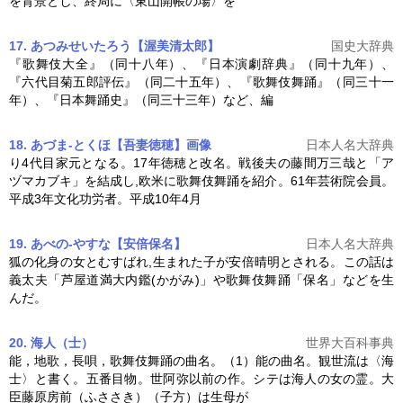
を背景とし、終局に〈東山開帳の場〉を
17. あつみせいたろう【渥美清太郎】
国史大辞典
『歌舞伎大全』（同十八年）、『日本演劇辞典』（同十九年）、
『六代目菊五郎評伝』（同二十五年）、『
歌舞伎舞踊
』（同三十一
年）、『日本舞踊史』（同三十三年）など、編
18. あづま-とくほ【吾妻徳穂】
画像
日本人名大辞典
り4代目家元となる。17年徳穂と改名。戦後夫の藤間万三哉と「ア
ヅマカブキ」を結成し,欧米に
歌舞伎舞踊
を紹介。61年芸術院会員。
平成3年文化功労者。平成10年4月
19. あべの-やすな【安倍保名】
日本人名大辞典
狐の化身の女とむすばれ,生まれた子が安倍晴明とされる。この話は
義太夫「芦屋道満大内鑑(かがみ)」や
歌舞伎舞踊
「保名」などを生
んだ。
20. 海人（士）
世界大百科事典
能，地歌，長唄，
歌舞伎舞踊
の曲名。（1）能の曲名。観世流は〈海
士〉と書く。五番目物。世阿弥以前の作。シテは海人の女の霊。大
臣藤原房前（ふささき）（子方）は生母が