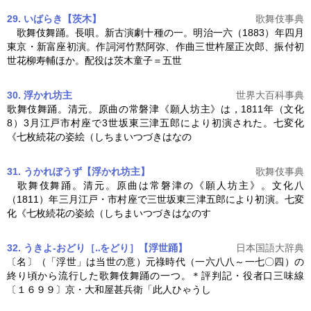
29. いばらき【茨木】
歌舞伎事典
歌舞伎舞踊
。長唄。新古演劇十種の一。明治一六（1883）年四月
東京・新富座初演。作詞河竹黙阿弥、作曲三世杵屋正次郎、振付初
世花柳寿輔ほか。配役は茨木童子＝五世
30. 浮かれ坊主
世界大百科事典
歌舞伎舞踊
。清元。原曲の常磐津《願人坊主》は，1811年（文化
8）3月江戸市村座で3世坂東三津五郎により初演された。七変化
《七枚続花の姿絵（しちまいつづきはなの
31. うかれぼうず【浮かれ坊主】
歌舞伎事典
歌舞伎舞踊
。清元。原曲は常磐津の《願人坊主》。文化八
（1811）年三月江戸・市村座で三世坂東三津五郎により初演。七変
化《七枚続花の姿絵（しちまいつづきはなのす
32. うきよ‐おどり［‥をどり］【浮世踊】
日本国語大辞典
〔名〕（「浮世」は当世の意）元祿時代（一六八八～一七〇四）の
終り頃から流行した
歌舞伎舞踊
の一つ。＊評判記・役者口三味線
〔１６９９〕京・大和屋甚兵衛「此人ひゃうし