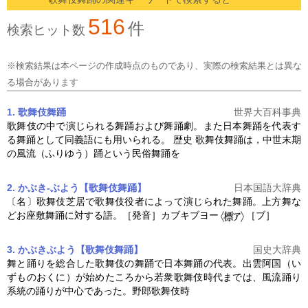
516
件
検索ヒット数
※検索結果は本ページの作成時点のものであり、実際の検索結果とは異な
る場合があります
1. 歌舞伎舞踊
世界大百科事典
歌舞伎の中で演じられる舞踊および舞踊劇。また日本舞踊を代表す
る舞踊として同義語にも用いられる。 歴史
歌舞伎舞踊
は，中世末期
の風流（ふりゆう）踊という民俗舞踊を
2. かぶき‐ぶよう【歌舞伎舞踊】
日本国語大辞典
〔名〕歌舞伎芝居で歌舞伎役者によって演じられた舞踊。上方舞な
どお座敷舞踊に対する語。［発音］カブキブヨー
［ブ］
3. かぶきぶよう【歌舞伎舞踊】
国史大辞典
舞と踊りを総合した歌舞伎の舞踊で日本舞踊の代表。出雲阿国（い
ずものおくに）が始めたころから若衆歌舞伎時代までは、風流踊り
系統の踊りが中心であった。野郎歌舞伎時