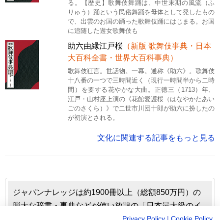
る。【歴史】歌舞伎舞踊は、中世末期の風流（ふ
りゅう）踊という民俗舞踊を母体として発したもの
で、出雲のお国の踊った歌舞伎踊にはじまる。お国
に追随した遊女歌舞伎も
助六由縁江戸桜
（新版 歌舞伎事典・日本
大百科全書・世界大百科事典）
歌舞伎狂言。世話物。一幕。通称《助六》。歌舞伎
十八番の一つで三時間近く（現行一時間半から二時
間）を要する花やかな大曲。正徳三（1713）年、
江戸・山村座上演の《花館愛護桜（はなやかたあい
ごのさくら）》で二世市川団十郎が助六に扮したの
が初演とされる。
文化に関連する記事をもっと見る
ジャパンナレッジは約1900冊以上（総額850万円）の
膨大な辞書・事典などが使い放題の「日本最大級のイ
ンターネット辞書・事典・叢書サイト」です。日本国
Privacy Policy
|
Cookie Policy