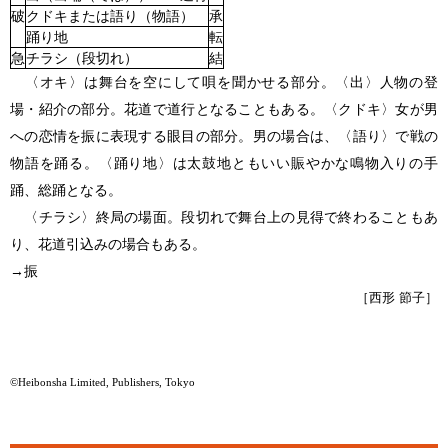
破
クドキまたは語り（物語）
承
踊り地
転
急
チラシ（段切れ）
結
〈オキ〉は舞台を空にして唄を聞かせる部分。〈出〉人物の登
場・紹介の部分。花道で道行となることもある。〈クドキ〉女が男
への恋情を振に表現する眼目の部分。男の場合は、〈語り〉で戦の
物語を踊る。〈踊り地〉は太鼓地ともいい賑やかな鳴物入りの手
踊、総踊となる。
〈チラシ〉終局の場面。段切れで舞台上の見得で終わることもあ
り、花道引込みの場合もある。
→
振
［西形 節子］
©Heibonsha Limited, Publishers, Tokyo