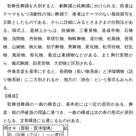
歌舞伎舞踊
を大別すると、劇舞踊と純舞踊に分けられる。前者は
テーマをもつ演劇性の強い舞踊で、後者はテーマのない風俗描写を
主眼としたものである。さらに詳細にみるとさまざまの分類法があ
る。様式上、題材上からは、祝儀物、三番叟物、道成寺物、石橋
物、浅間物、丹前物、草摺引物、蜘蛛舞物、道行物、松風物、曾我
物、山姥物、椀久物、拍子舞物、男舞物、変化物、松羽目物、狂乱
物、風俗物、祭礼物、最近は素踊物などがある。また興行形態か
ら、儀式舞踊、顔見世物、大切物と区別される。
伴奏音楽を基準にすると、長唄物（歌い物系統）と浄瑠璃物（語
り物系統）に二大別されるが、地方の〈掛合〉という形式もみられ
る。
【構成】
歌舞伎舞踊
の一曲の構造は、基本的には一定の原則がある。舞
楽・能の序破急の理論に基づき、一曲の構成は次の表の形式が原則
となる。文章構造にも通じるものがある。
序
オキ（置唄・置浄瑠璃）
起
出（出端（では））――道行