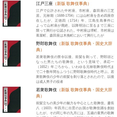
江戸三座
（新版 歌舞伎事典）
江戸で公許された中村座、市村座、森田座の三芝
居。元禄期（1688‐1704）には山村座を含め四座存
在したが、正徳四（1714）年、江島生島事件に
よって山村座が廃絶、以降明治に至るまで三座に
限って興行が公認された。中村座は堺町、市村座は
葺屋町、森田座は木挽町において興行したが
野郎歌舞伎
（新版 歌舞伎事典・国史大辞
典）
若衆歌舞伎の禁令以後、前髪を剃って、野郎頭と
なった男たちの歌舞伎、という意味で、承応一
（1652）年ごろから、いわゆる元禄歌舞伎時代ま
で二十数年間をふつうに野郎歌舞伎時代と呼ぶ。若
衆歌舞伎の少年の前髪を剃り落とされたので、以後
は成人男子の役者
若衆歌舞伎
（新版 歌舞伎事典・国史大辞
典）
前髪立ちの美少年の魅力を中心とした歌舞伎。慶長
八（1603）年四月に出雲のお国が歌舞伎踊を創始
したが、その同じ年の九月には、五歳の童男の歌舞