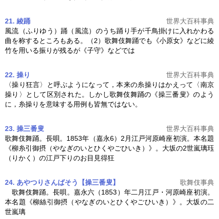
21. 綾踊
世界大百科事典
風流（ふりゆう）踊（風流）のうち踊り手が千鳥掛けに入れかわる
曲を称するところもある。（2）
歌舞伎舞踊
でも《小原女》などに綾
竹を用いる振りが残るが《子守》などでは
22. 操り
世界大百科事典
〈操り狂言〉と呼ぶようになって，本来の糸操りはかえって〈南京
操り〉として区別された。しかし
歌舞伎舞踊
の《操三番叟》のよう
に，糸操りを意味する用例も皆無ではない。
23. 操三番叟
世界大百科事典
歌舞伎舞踊
。長唄。1853年（嘉永6）2月江戸河原崎座初演。本名題
《柳糸引御摂（やなぎのいとひくやごひいき）》。大坂の2世嵐璃珏
（りかく）の江戸下りのお目見得狂
24. あやつりさんばそう【操三番叟】
歌舞伎事典
歌舞伎舞踊
。長唄。嘉永六（1853）年二月江戸・河原崎座初演。
本名題《柳絲引御摂（やなぎのいとひくやごひいき）》。大坂の二
世嵐璃