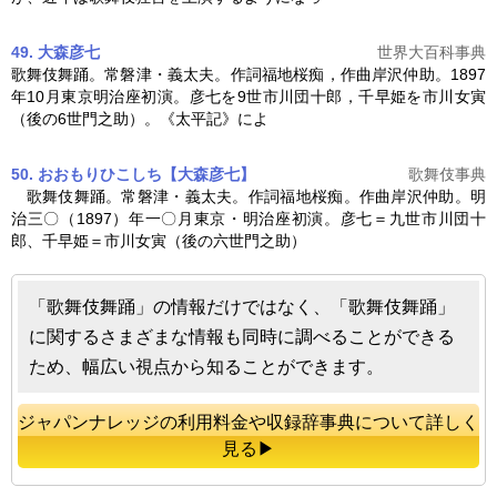
49. 大森彦七
世界大百科事典
歌舞伎舞踊
。常磐津・義太夫。作詞福地桜痴，作曲岸沢仲助。1897
年10月東京明治座初演。彦七を9世市川団十郎，千早姫を市川女寅
（後の6世門之助）。《太平記》によ
50. おおもりひこしち【大森彦七】
歌舞伎事典
歌舞伎舞踊
。常磐津・義太夫。作詞福地桜痴。作曲岸沢仲助。明
治三〇（1897）年一〇月東京・明治座初演。彦七＝九世市川団十
郎、千早姫＝市川女寅（後の六世門之助）
「歌舞伎舞踊」の情報だけではなく、「歌舞伎舞踊」
に関するさまざまな情報も同時に調べることができる
ため、幅広い視点から知ることができます。
ジャパンナレッジの利用料金や収録辞事典について詳しく
見る▶