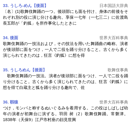
33. うしろ‐めん【後面】
日本国語大辞典
〔名〕(1)
歌舞伎舞踊
の一つ。後頭部にも面を付け、身体の前後をそ
れぞれ別の役に演じ分ける趣向。享保一七年（一七三二）に佐渡島
長五郎が「釣狐」を所作事化したときに
34. 後面
世界大百科事典
歌舞伎舞踊
の一技法および，その技法を用いた舞踊曲の略称。演者
が後頭部に面をつけ，一人で二役を踊り分けること。古くから多く
演じられてきたのは，狂言《釣狐》に想を得
35. うしろめん【後面】
歌舞伎事典
歌舞伎舞踊
の一技法。演者が後頭部に面をつけ、一人で二役を踊
り分けること。古くから多く演じられてきたのは、狂言《釣狐》に
想を得て白蔵主と狐を踊り分ける趣向で、佐
36. 靱猿
世界大百科事典
つけ，モンパと称するぬいぐるみを着用する。この役はしばしば幼
年の演者が初舞台に演ずる。羽田 昶（2）
歌舞伎舞踊
。常磐津。
1838年（天保9）江戸市村座の顔見世興