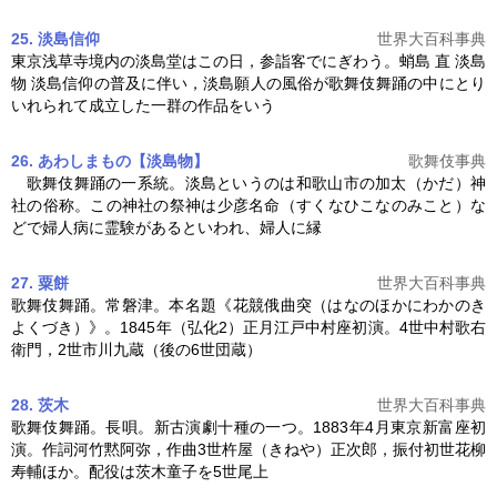
25. 淡島信仰
世界大百科事典
東京浅草寺境内の淡島堂はこの日，参詣客でにぎわう。蛸島 直 淡島
物 淡島信仰の普及に伴い，淡島願人の風俗が
歌舞伎舞踊
の中にとり
いれられて成立した一群の作品をいう
26. あわしまもの【淡島物】
歌舞伎事典
歌舞伎舞踊
の一系統。淡島というのは和歌山市の加太（かだ）神
社の俗称。この神社の祭神は少彦名命（すくなひこなのみこと）な
どで婦人病に霊験があるといわれ、婦人に縁
27. 粟餅
世界大百科事典
歌舞伎舞踊
。常磐津。本名題《花競俄曲突（はなのほかにわかのき
よくづき）》。1845年（弘化2）正月江戸中村座初演。4世中村歌右
衛門，2世市川九蔵（後の6世団蔵）
28. 茨木
世界大百科事典
歌舞伎舞踊
。長唄。新古演劇十種の一つ。1883年4月東京新富座初
演。作詞河竹黙阿弥，作曲3世杵屋（きねや）正次郎，振付初世花柳
寿輔ほか。配役は茨木童子を5世尾上