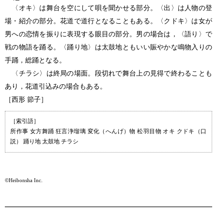
〈オキ〉は舞台を空にして唄を聞かせる部分。〈出〉は人物の登
場・紹介の部分。花道で道行となることもある。〈クドキ〉は女が
男への恋情を振りに表現する眼目の部分。男の場合は，〈語り〉で
戦の物語を踊る。〈踊り地〉は太鼓地ともいい賑やかな鳴物入りの
手踊，総踊となる。
〈チラシ〉は終局の場面。段切れで舞台上の見得で終わることも
あり，花道引込みの場合もある。
［西形 節子］
［索引語］
所作事 女方舞踊 狂言浄瑠璃 変化（へんげ）物 松羽目物 オキ クドキ（口
説） 踊り地 太鼓地 チラシ
©Heibonsha Inc.