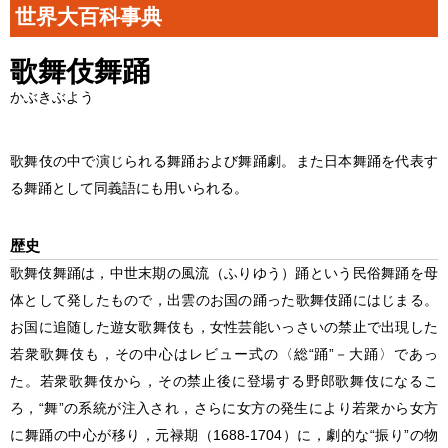
世界大百科事典
歌舞伎舞踊
かぶきぶよう
歌舞伎の中で演じられる舞踊および舞踊劇。また日本舞踊を代表す
る舞踊として同義語にも用いられる。
歴史
歌舞伎舞踊
は，中世末期の風流（ふりゆう）踊という民俗舞踊を母
体として発したもので，出雲のお国の踊った歌舞伎踊にはじまる。
お国に追随した遊女歌舞伎も，女性芸能いっさいの禁止で出現した
若衆歌舞伎も，その中心はレビュー式の〈総“踊”－大踊〉であっ
た。若衆歌舞伎から，その禁止後に登場する野郎歌舞伎になるこ
ろ，“舞”の系統が注入され，さらに女方の発生により若衆から女方
に舞踊の中心が移り，元禄期（1688-1704）に，劇的な“振り”の物