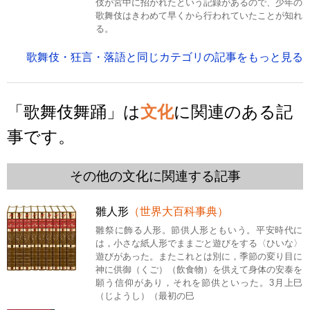
伎が宮中に招かれたという記録があるので、少年の
歌舞伎はきわめて早くから行われていたことが知れ
る。
歌舞伎・狂言・落語と同じカテゴリの記事をもっと見る
「歌舞伎舞踊」は
文化
に関連のある記
事です。
その他の文化に関連する記事
雛人形
（世界大百科事典）
雛祭に飾る人形。節供人形ともいう。平安時代に
は，小さな紙人形でままごと遊びをする〈ひいな〉
遊びがあった。またこれとは別に，季節の変り目に
神に供御（くご）（飲食物）を供えて身体の安泰を
願う信仰があり，それを節供といった。3月上巳
（じようし）（最初の巳