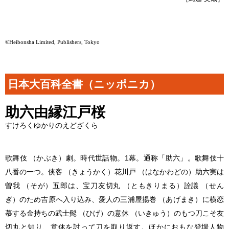
©Heibonsha Limited, Publishers, Tokyo
日本大百科全書（ニッポニカ）
助六由縁江戸桜
すけろくゆかりのえどざくら
歌舞伎 （かぶき）劇。時代世話物。1幕。通称「助六」。歌舞伎十
八番の一つ。侠客 （きょうかく）花川戸 （はなかわどの）助六実は
曽我 （そが）五郎は、宝刀友切丸 （ともきりまる）詮議 （せん
ぎ）のため吉原へ入り込み、愛人の三浦屋揚巻 （あげまき）に横恋
慕する金持ちの武士髭 （ひげ）の意休 （いきゅう）のもつ刀こそ友
切丸と知り、意休を討って刀を取り返す。ほかにおもな登場人物