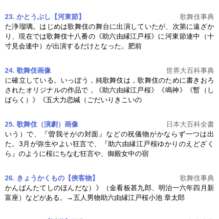
23. かとうぶし【河東節】
歌舞伎事典
た浄瑠璃。はじめは歌舞伎の舞台に出演していたが、次第に遠ざか
り、現在では歌舞伎十八番の《
助六由縁江戸桜
》に河東節連中（十
寸見会連中）が出演するだけとなった。肥前
24. 歌舞伎
画像
世界大百科事典
に確立している。いっぽう，純歌舞伎は，歌舞伎のために書きおろ
されたオリジナルの作品で，《
助六由縁江戸桜
》《鳴神》《暫（し
ばらく）》《五大力恋緘（ごだいりきこいの
25. 歌舞伎（演劇）
画像
日本大百科全書
いう）で、『曽我そがの対面』などの祝儀物がかならず一つは出
た。3月が弥生やよい狂言で、『
助六由縁江戸桜
ゆかりのえどざく
ら』のように桜にちなむ狂言や、御殿女中の宿
26. きょうかくもの【俠客物】
歌舞伎事典
かんばんたてしのほんだな）》（金看板甚九郎、明治一六年四月新
富座）などがある。→五人男物
助六由縁江戸桜
小池 章太郎