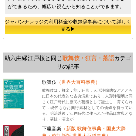
ができるため、幅広い視点から知ることができます。
ジャパンナレッジの利用料金や収録辞事典について詳しく
見る▶
助六由縁江戸桜と同じ
歌舞伎・狂言・落語
カテゴ
リの記事
歌舞伎
（世界大百科事典）
歌舞伎は，舞楽，能，狂言，人形浄瑠璃などととも
に日本の代表的な古典演劇であり，人形浄瑠璃と同
じく江戸時代に庶民の芸能として誕生し，育てられ
て，現代もなお興行素材としての価値を持ってい
る。明治以後，江戸時代に作られた作品は古典とな
り，演技・演出が
下座音楽
（新版 歌舞伎事典・国史大辞
典・改訂新版 世界大百科事典）