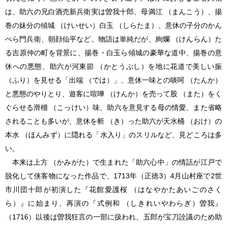
は、助六の兄白酒売新兵衛実は曽我十郎、母満江 （まんこう）、揚
巻の妹分の傾城 （けいせい）白玉 （しらたま）、意休の子分のかん
ぺら門兵衛、朝顔仙平など。物語は単純だが、絢爛 （けんらん）た
る吉原仲の町を背景に、揚巻・白玉ら傾城の豪華な道中、揚巻の意
休への悪態、助六が河東節 （かとうぶし）を地に花道で美しい振
（ふり）を見せる「出端 （では）」、意休一味との啖呵 （たんか）
と悪態のやりとり、遊客に喧嘩 （けんか）を売って股 （また）をく
ぐらせる滑稽 （こっけい）味、助六を意見する母の情愛、また省略
されることも多いが、意休を斬 （き）った助六が天水桶 （おけ）の
本水 （ほんみず）に隠れる「水入り」のスリルなど、見どころは多
い。
本来は上方 （かみがた）で生まれた「助六心中」の情話が江戸で
脱化して侠客物になった作品で、1713年（正徳3）4月山村座で2世
市川団十郎が初演した『花館愛護桜 （はなやかたあいごのさく
ら）』に始まり、再演の『式例和 （しきれいやわらぎ）曽我』
（1716）以後は曽我狂言の一部に扱われ、五郎が宝刀詮議のため助