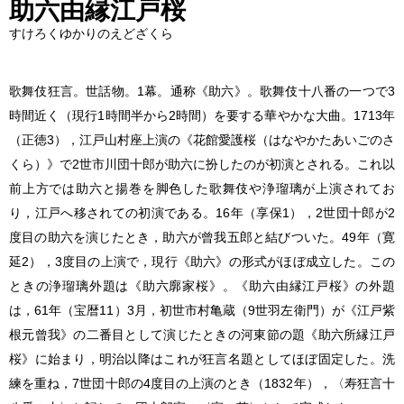
助六由縁江戸桜
すけろくゆかりのえどざくら
歌舞伎狂言。世話物。1幕。通称《助六》。歌舞伎十八番の一つで3
時間近く（現行1時間半から2時間）を要する華やかな大曲。1713年
（正徳3），江戸山村座上演の《花館愛護桜（はなやかたあいごのさ
くら）》で2世市川団十郎が助六に扮したのが初演とされる。これ以
前上方では助六と揚巻を脚色した歌舞伎や浄瑠璃が上演されてお
り，江戸へ移されての初演である。16年（享保1），2世団十郎が2
度目の助六を演じたとき，助六が曾我五郎と結びついた。49年（寛
延2），3度目の上演で，現行《助六》の形式がほぼ成立した。この
ときの浄瑠璃外題は《助六廓家桜》。《助六由縁江戸桜》の外題
は，61年（宝暦11）3月，初世市村亀蔵（9世羽左衛門）が《江戸紫
根元曾我》の二番目として演じたときの河東節の題《助六所縁江戸
桜》に始まり，明治以降はこれが狂言名題としてほぼ固定した。洗
練を重ね，7世団十郎の4度目の上演のとき（1832年），〈寿狂言十