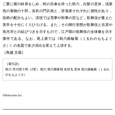
二重に紫の鉢巻をしめ，蛇の目傘を持った助六，白髪の意休，浅葱
色の着物の十郎，浴衣の門兵衛と，登場者それぞれに個性があり，
役柄の配分もよい。演技では荒事や和事の芸など，歌舞伎が蓄えた
美学を十分にくりひろげる。また，その興行形態が歌舞伎と吉原や
魚河岸との結びつきを示すもので，江戸期の歌舞伎の全体像を示す
傑作である。なお，尾上家では《助六曲輪菊（くるわのももよぐ
さ）》の名題で多少演出を変えて上演する。
［鳥越 文蔵］
［索引語］
助六 市川団十郎（2世） 助六 助六廓家桜 友切丸 意休 助六曲輪菊（くるわ
のももよぐさ）
©Heibonsha Inc.