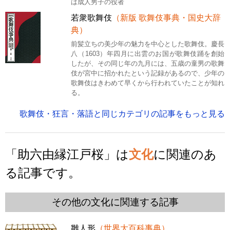
は成人男子の役者
若衆歌舞伎
（新版 歌舞伎事典・国史大辞
典）
前髪立ちの美少年の魅力を中心とした歌舞伎。慶長
八（1603）年四月に出雲のお国が歌舞伎踊を創始
したが、その同じ年の九月には、五歳の童男の歌舞
伎が宮中に招かれたという記録があるので、少年の
歌舞伎はきわめて早くから行われていたことが知れ
る。
歌舞伎・狂言・落語と同じカテゴリの記事をもっと見る
「助六由縁江戸桜」は
文化
に関連のあ
る記事です。
その他の文化に関連する記事
雛人形
（世界大百科事典）