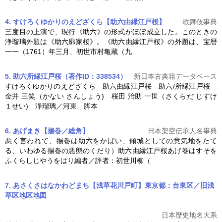
4. すけろくゆかりのえどざくら【助六由縁江戸桜】
歌舞伎事典
三度目の上演で、現行《助六》の形式がほぼ成立した。このときの
浄瑠璃外題は《助六廓家桜》。《
助六由縁江戸桜
》の外題は、宝暦
一一（1761）年三月、初世市村亀蔵（九
5. 助六所縁江戸桜（著作ID：338534）
新日本古典籍データベース
すけろくゆかりのえどざくら
助六由縁江戸桜
助六/所縁江戸桜
金井 三笑（かない さんしょう) 桜田 治助 一世（さくらだ じすけ
１せい) 浄瑠璃／河東 脚本
6. あげまき【揚巻／総角】
日本架空伝承人名事典
悪く言われて、揚巻は助六をかばい、傾城としての意気地をたて
る、いわゆる揚巻の悪態のくだり）
助六由縁江戸桜
あげ巻はすそを
ふくらしじやうをはり編者／評者：初世川柳（
7. あさくさはなかわどまち【浅草花川戸町】東京都：台東区／旧浅
草区地区
地図
日本歴史地名大系