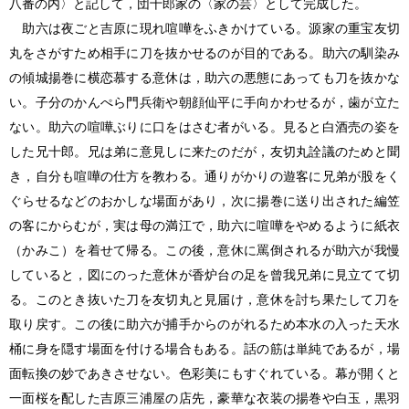
八番の内〉と記して，団十郎家の〈家の芸〉として完成した。
助六は夜ごと吉原に現れ喧嘩をふきかけている。源家の重宝友切
丸をさがすため相手に刀を抜かせるのが目的である。助六の馴染み
の傾城揚巻に横恋慕する意休は，助六の悪態にあっても刀を抜かな
い。子分のかんぺら門兵衛や朝顔仙平に手向かわせるが，歯が立た
ない。助六の喧嘩ぶりに口をはさむ者がいる。見ると白酒売の姿を
した兄十郎。兄は弟に意見しに来たのだが，友切丸詮議のためと聞
き，自分も喧嘩の仕方を教わる。通りがかりの遊客に兄弟が股をく
ぐらせるなどのおかしな場面があり，次に揚巻に送り出された編笠
の客にからむが，実は母の満江で，助六に喧嘩をやめるように紙衣
（かみこ）を着せて帰る。この後，意休に罵倒されるが助六が我慢
していると，図にのった意休が香炉台の足を曾我兄弟に見立てて切
る。このとき抜いた刀を友切丸と見届け，意休を討ち果たして刀を
取り戻す。この後に助六が捕手からのがれるため本水の入った天水
桶に身を隠す場面を付ける場合もある。話の筋は単純であるが，場
面転換の妙であきさせない。色彩美にもすぐれている。幕が開くと
一面桜を配した吉原三浦屋の店先，豪華な衣装の揚巻や白玉，黒羽