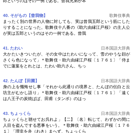
郎というのはその一例である。曾我兄弟が本
40. そがもの【曾我物】
歌舞伎事典
まったく別の世界の人物に対しても、実は曾我五郎という筋にした
りすることになった。歌舞伎十八番の《
助六由縁江戸桜
》の主人公
が実は五郎というのはその一例である。曾我
41. たわい
日本国語大辞典
大かたいきついたが、その女中はたわいになって、雪のやうな顔が
さくら色になって」＊歌舞伎・
助六由縁江戸桜
〔１７６１〕「侍ま
でに蓮葉をとれとは、たわい助六さん、ちっ
42. たんぼ【田圃】
日本国語大辞典
身の上を懺悔せし事「それから此通りの境界と、たんぼの伝白と云
坊主がむかし語り」＊歌舞伎・
助六由縁江戸桜
〔１７６１〕「遠く
は八王子の炭焼ばば、田甫（タンボ）のはっ
43. ちょっくら
日本国語大辞典
ちょッくらと聴せてお呉れよ」【二】〔名〕転じて、わずかの間に
人目を盗んでする悪事をいう。＊歌舞伎・
助六由縁江戸桜
〔１７６
１〕「理非を弁（わき）まへず、ちょっくら