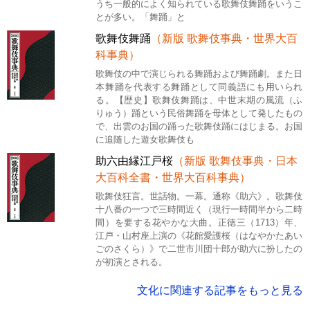
うち一般的によく知られている歌舞伎舞踊をいうこ
とが多い。「舞踊」と
歌舞伎舞踊
（新版 歌舞伎事典・世界大百
科事典）
歌舞伎の中で演じられる舞踊および舞踊劇。また日
本舞踊を代表する舞踊として同義語にも用いられ
る。【歴史】歌舞伎舞踊は、中世末期の風流（ふ
りゅう）踊という民俗舞踊を母体として発したもの
で、出雲のお国の踊った歌舞伎踊にはじまる。お国
に追随した遊女歌舞伎も
助六由縁江戸桜
（新版 歌舞伎事典・日本
大百科全書・世界大百科事典）
歌舞伎狂言。世話物。一幕。通称《助六》。歌舞伎
十八番の一つで三時間近く（現行一時間半から二時
間）を要する花やかな大曲。正徳三（1713）年、
江戸・山村座上演の《花館愛護桜（はなやかたあい
ごのさくら）》で二世市川団十郎が助六に扮したの
が初演とされる。
文化に関連する記事をもっと見る