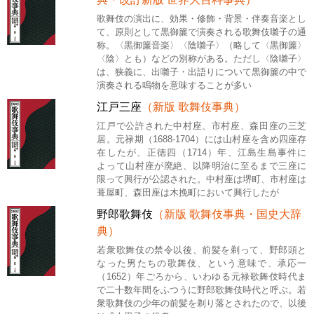
歌舞伎の演出に、効果・修飾・背景・伴奏音楽とし
て、原則として黒御簾で演奏される歌舞伎囃子の通
称。〈黒御簾音楽〉〈陰囃子〉（略して〈黒御簾〉
〈陰〉とも）などの別称がある。ただし〈陰囃子〉
は、狭義に、出囃子・出語りについて黒御簾の中で
演奏される鳴物を意味することが多い
江戸三座
（新版 歌舞伎事典）
江戸で公許された中村座、市村座、森田座の三芝
居。元禄期（1688‐1704）には山村座を含め四座存
在したが、正徳四（1714）年、江島生島事件に
よって山村座が廃絶、以降明治に至るまで三座に
限って興行が公認された。中村座は堺町、市村座は
葺屋町、森田座は木挽町において興行したが
野郎歌舞伎
（新版 歌舞伎事典・国史大辞
典）
若衆歌舞伎の禁令以後、前髪を剃って、野郎頭と
なった男たちの歌舞伎、という意味で、承応一
（1652）年ごろから、いわゆる元禄歌舞伎時代ま
で二十数年間をふつうに野郎歌舞伎時代と呼ぶ。若
衆歌舞伎の少年の前髪を剃り落とされたので、以後