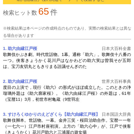
65
件
検索ヒット数
※検索結果は本ページの作成時点のものであり、実際の検索結果とは異な
る場合があります
1. 助六由縁江戸桜
日本大百科全書
歌舞伎かぶき劇。時代世話物。1幕。通称「助六」。歌舞伎十八番の
一つ。侠客きょうかく花川戸はなかわどの助六実は曽我そが五郎
は、宝刀友切丸ともきりまる詮議せんぎのた
2. 助六由縁江戸桜
世界大百科事典
度目の上演で，現行《助六》の形式がほぼ成立した。このときの浄
瑠璃外題は《助六廓家桜》。《
助六由縁江戸桜
》の外題は，61年
（宝暦11）3月，初世市村亀蔵（9世羽左
3. すけろくゆかりのえどざくら【助六由縁江戸桜】
日本国語大辞典
歌舞伎脚本。世話物。一幕。金井三笑・桜田治助合作。宝暦一一年
（一七六一）江戸市村座初演。上方の「助六心中」が、江戸で侠客
（きょうかく）花川戸助六と三浦屋の遊女揚