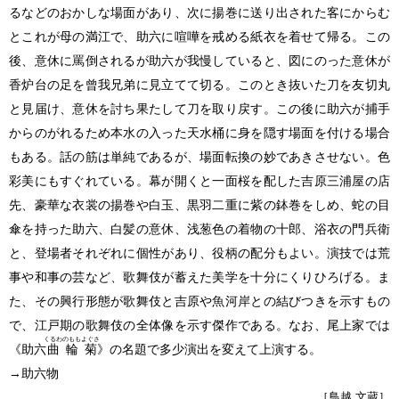
るなどのおかしな場面があり、次に揚巻に送り出された客にからむ
とこれが母の満江で、助六に喧嘩を戒める紙衣を着せて帰る。この
後、意休に罵倒されるが助六が我慢していると、図にのった意休が
香炉台の足を曾我兄弟に見立てて切る。このとき抜いた刀を友切丸
と見届け、意休を討ち果たして刀を取り戻す。この後に助六が捕手
からのがれるため本水の入った天水桶に身を隠す場面を付ける場合
もある。話の筋は単純であるが、場面転換の妙であきさせない。色
彩美にもすぐれている。幕が開くと一面桜を配した吉原三浦屋の店
先、豪華な衣裳の揚巻や白玉、黒羽二重に紫の鉢巻をしめ、蛇の目
傘を持った助六、白髪の意休、浅葱色の着物の十郎、浴衣の門兵衛
と、登場者それぞれに個性があり、役柄の配分もよい。演技では荒
事や和事の芸など、歌舞伎が蓄えた美学を十分にくりひろげる。ま
た、その興行形態が歌舞伎と吉原や魚河岸との結びつきを示すもの
で、江戸期の歌舞伎の全体像を示す傑作である。なお、尾上家では
くるわのももよぐさ
《助六
曲輪菊
》の名題で多少演出を変えて上演する。
→
助六物
［鳥越 文蔵］