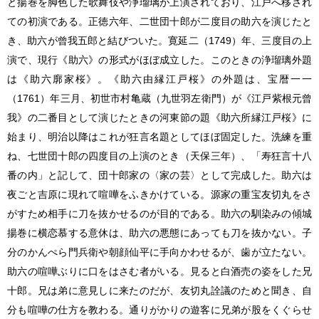
と揚巻を脚色した歌舞伎や浄瑠璃が上演されており、江戸へ移され
ての初演である。正徳六年、二世団十郎が二度目の助六を演じたと
き、助六が曾我五郎と結びついた。寛延二（1749）年、三度目の上
演で、現行《助六》の形式がほぼ成立した。このときの浄瑠璃外題
は《助六廓家桜》。《助六由縁江戸桜》の外題は、宝暦一一
（1761）年三月、初世市村亀蔵（九世羽左衛門）が《江戸紫根元曾
我》の二番目として演じたときの河東節の題《助六所縁江戸桜》に
始まり、明治以降はこれが狂言名題としてほぼ固定した。洗練を重
ね、七世団十郎の四度目の上演のとき（天保三年）、「寿狂言十八
番の内」と記して、団十郎家の〈家の芸〉として完成した。助六は
夜ごと吉原に現れて喧嘩をふきかけている。源家の重宝友切丸をさ
がすため相手に刀を抜かせるのが目的である。助六の馴染みの傾城
揚巻に横恋慕する意休は、助六の悪態にあっても刀を抜かない。子
分のかんぺら門兵衛や朝顔仙平に手向かわせるが、歯が立たない。
助六の喧嘩ぶりに口をはさむ者がいる。見ると白酒売の姿をした兄
十郎。兄は弟に意見しに来たのだが、友切丸詮議のためと聞き、自
分も喧嘩の仕方を教わる。通りがかりの遊客に兄弟が股をくぐらせ