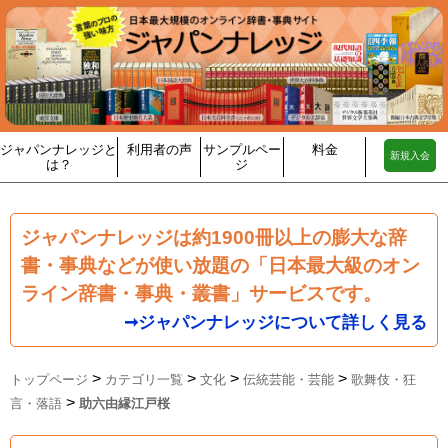
ジャパンナレッジと
利用者の声
サンプルペー
料金
新規入会
は？
ジ
ジャパンナレッジは約1900冊以上の膨大な辞
書・事典などが使い放題の「日本最大級のオン
ライン辞書・事典・叢書」サービスです。
➞ジャパンナレッジについて詳しく見る
>
>
>
>
トップページ
カテゴリ一覧
文化
伝統芸能・芸能
歌舞伎・狂
>
言・落語
助六由縁江戸桜