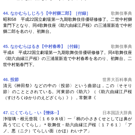
44. なかむらしじろう【中村獅二郎】［付録］
歌舞伎事典
昭和58 平成22国立劇場第一九期歌舞伎俳優研修修了。二世中村獅
童門下となり、同4歌舞伎座《
助六由縁江戸桜
》の三浦屋新造で中村
獅二郎を名のり、初舞台。
45. なかむらはるき【中村春希】［付録］
歌舞伎事典
平成4 平成22国立劇場第一九期歌舞伎俳優研修修了。同4歌舞伎座
《
助六由縁江戸桜
》の三浦屋新造で中村春希を名のり、初舞台。二
世中村魁春門下。
46. 投節
世界大百科事典
清元《神田祭》などの中の〈投節〉という曲節は，この〈そそり
節〉のこととされている。河東節の《助六》（《
助六由縁江戸桜
（すけろくゆかりのえどざくら）》），常磐津《
47. にくて‐らし・い【憎体─】
日本国語大辞典
浄瑠璃・根元曾我〔１６９８頃〕一「柄の小さきくせとしては鼻が
高うてにくてらし」＊歌舞伎・
助六由縁江戸桜
〔１７６１〕「ア
ノ、悪（ニク）てらしい面（かほ）わいナア」