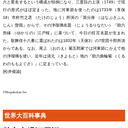
六と変名するという構成が恒例になり、三度目の上演（1749）で現
行の形式がほぼ定まった。地に河東節を使ったのは1733年（享保
18）市村竹之丞 （たけのじょう）所演の『英分身 （はなぶさふん
じん）曽我』からで、その浄瑠璃名題 （じょうるりなだい）『助六
所縁 （ゆかりの）江戸桜』に基づいて、今日の狂言名題が生まれ
た。歌舞伎十八番に選ばれたのは1832年（天保3）の7世団十郎所演
からである。なお、尾上 （おのえ）菊五郎家では河東節にかえて他
の浄瑠璃を使い、近年は清元 （きよもと）地の『助六曲輪菊 （くる
わのももよぐさ）』に定まっている。
[松井俊諭]
©Shogakukan Inc.
世界大百科事典