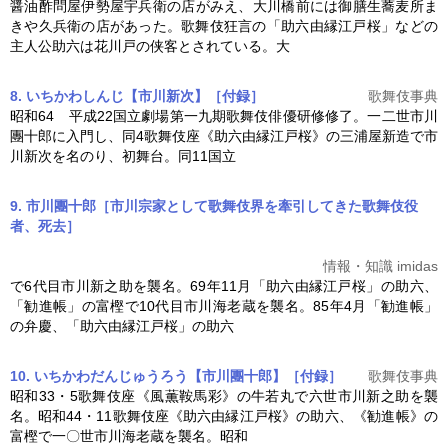
醤油酢問屋伊勢屋宇兵衛の店がみえ、大川橋前には御膳生蕎麦所ま
きや久兵衛の店があった。歌舞伎狂言の「
助六由縁江戸桜
」などの
主人公助六は花川戸の侠客とされている。大
8. いちかわしんじ【市川新次】［付録］
歌舞伎事典
昭和64 平成22国立劇場第一九期歌舞伎俳優研修修了。一二世市川
團十郎に入門し、同4歌舞伎座《
助六由縁江戸桜
》の三浦屋新造で市
川新次を名のり、初舞台。同11国立
9. 市川團十郎［市川宗家として歌舞伎界を牽引してきた歌舞伎役
者、死去］
情報・知識 imidas
で6代目市川新之助を襲名。69年11月「
助六由縁江戸桜
」の助六、
「勧進帳」の富樫で10代目市川海老蔵を襲名。85年4月「勧進帳」
の弁慶、「
助六由縁江戸桜
」の助六
10. いちかわだんじゅうろう【市川團十郎】［付録］
歌舞伎事典
昭和33・5歌舞伎座《風薫鞍馬彩》の牛若丸で六世市川新之助を襲
名。昭和44・11歌舞伎座《
助六由縁江戸桜
》の助六、《勧進帳》の
富樫で一〇世市川海老蔵を襲名。昭和