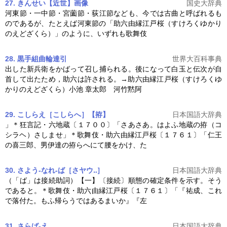
27. きんせい【近世】
画像
国史大辞典
河東節・一中節・宮薗節・荻江節なども、今では古曲と呼ばれるも
のであるが、たとえば河東節の「
助六由縁江戸桜
（すけろくゆかり
のえどざくら）」のように、いずれも歌舞伎
28. 黒手組曲輪達引
世界大百科事典
出した新兵衛をかばって召し捕られる。後になって白玉と伝次が自
首して出たため，助六は許される。→
助六由縁江戸桜
（すけろくゆ
かりのえどざくら）小池 章太郎 河竹黙阿
29. こしらえ［こしらへ］【拵】
日本国語大辞典
」＊狂言記・六地蔵〔１７００〕「さあさあ。はよふ地蔵の拵（コ
シラヘ）さしませ」＊歌舞伎・
助六由縁江戸桜
〔１７６１〕「仁王
の喜三郎、男伊達の拵らへにて腰をかけ、た
30. さよう‐なれ‐ば［さヤウ‥］
日本国語大辞典
（「ば」は接続助詞）【一】〔接続〕順態の確定条件を示す。そう
であると。＊歌舞伎・
助六由縁江戸桜
〔１７６１〕「『祐成、これ
で落付た。もふ帰らうではあるまいか』『左
31. さらば‐え
日本国語大辞典