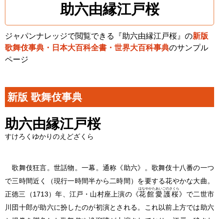
助六由縁江戸桜
ジャパンナレッジで閲覧できる『助六由縁江戸桜』の
新版
歌舞伎事典・日本大百科全書・世界大百科事典
のサンプル
ページ
新版 歌舞伎事典
助六由縁江戸桜
すけろくゆかりのえどざくら
歌舞伎狂言。世話物。一幕。通称《助六》。歌舞伎十八番の一つ
で三時間近く（現行一時間半から二時間）を要する花やかな大曲。
はなやかたあいごのさくら
正徳三（1713）年、江戸・山村座上演の《
花館愛護桜
》で二世市
川団十郎が助六に扮したのが初演とされる。これ以前上方では助六