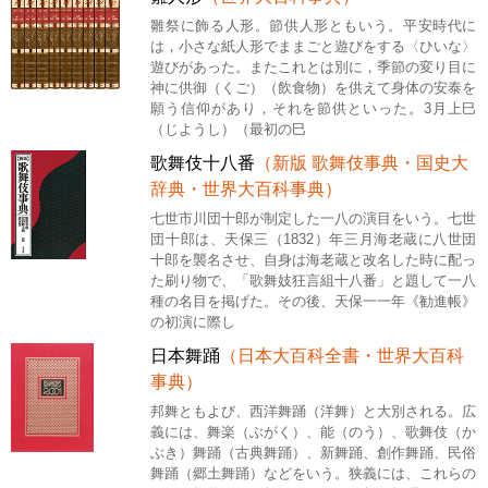
雛祭に飾る人形。節供人形ともいう。平安時代に
は，小さな紙人形でままごと遊びをする〈ひいな〉
遊びがあった。またこれとは別に，季節の変り目に
神に供御（くご）（飲食物）を供えて身体の安泰を
願う信仰があり，それを節供といった。3月上巳
（じようし）（最初の巳
歌舞伎十八番
（新版 歌舞伎事典・国史大
辞典・世界大百科事典）
七世市川団十郎が制定した一八の演目をいう。七世
団十郎は、天保三（1832）年三月海老蔵に八世団
十郎を襲名させ、自身は海老蔵と改名した時に配っ
た刷り物で、「歌舞妓狂言組十八番」と題して一八
種の名目を掲げた。その後、天保一一年《勧進帳》
の初演に際し
日本舞踊
（日本大百科全書・世界大百科
事典）
邦舞ともよび、西洋舞踊（洋舞）と大別される。広
義には、舞楽（ぶがく）、能（のう）、歌舞伎（か
ぶき）舞踊（古典舞踊）、新舞踊、創作舞踊、民俗
舞踊（郷土舞踊）などをいう。狭義には、これらの