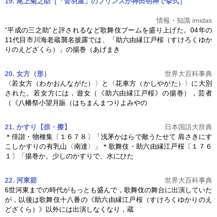
19. 尾上菊之助［「音羽屋」のプリンスが神田明神で挙式］
情報・知識 imidas
“平成の三之助”と評されるなど歌舞伎ブームを盛り上げた。04年の
11代目市川海老蔵襲名披露では、「
助六由縁江戸桜
（すけろくゆか
りのえどざくら）」の揚巻（あげまき
20. 女方（形）
世界大百科事典
〈若女方（わかおんながた）〉と〈花車方（かしやがた）〉に大別
された。若女方には，遊女（《
助六由縁江戸桜
》の揚巻），芸者
（《八幡祭小望月賑（はちまんまつりよみやの
21. かすり【掠・擦】
日本国語大辞典
＊俳諧・物種集〔１６７８〕「浅茅かはらで敵うたせて 肩さきにす
こしかすりの有乳山〈南達〉」＊歌舞伎・
助六由縁江戸桜
〔１７６
１〕「揚巻か。少しのかすりで、水にひた
22. 河東節
世界大百科事典
6世河東までの時代がもっとも盛んで，歌舞伎の舞台に出演していた
が，以後は歌舞伎十八番の《
助六由縁江戸桜
（すけろくゆかりのえ
どざくら）》以外には出演しなくなり，蔵