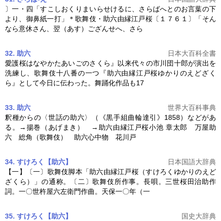
〕一・四「すこしおくりまいらせけるに、さらばへとのお言葉の下
より、御鼻紙一打」＊歌舞伎・
助六由縁江戸桜
〔１７６１〕「そん
なら意休さん、翌（あす）ござんせへ、さら
32. 助六
日本大百科全書
愛護桜はなやかたあいごのさくら』以来代々の市川団十郎が演出を
洗練し、歌舞伎十八番の一つ『
助六由縁江戸桜
ゆかりのえどざく
ら』として今日に伝わった。舞踊化作品も17
33. 助六
世界大百科事典
釈種からの〈世話の助六〉（《黒手組曲輪達引》1858）などがあ
る。→揚巻（あげまき） →
助六由縁江戸桜
小池 章太郎 万屋助
六 総角（歌舞伎） 助六心中物 花川戸
34. すけろく【助六】
日本国語大辞典
【一】〔一〕歌舞伎脚本「
助六由縁江戸桜
（すけろくゆかりのえど
ざくら）」の通称。〔二〕歌舞伎所作事。長唄。三世桜田治助作
詞。一〇世杵屋六左衛門作曲。天保一〇年（一
35. すけろく【助六】
国史大辞典