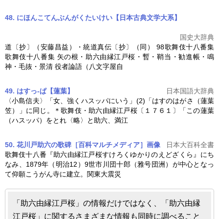
48. にほんこてんぶんがくたいけい【日本古典文学大系】
国史大辞典
道〔抄〕（安藤昌益）・統道真伝〔抄〕（同） 98歌舞伎十八番集
歌舞伎十八番集 矢の根・
助六由縁江戸桜
・暫・鞘当・勧進帳・鳴
神・毛抜・景清 役者論語（八文字屋自
49. はすっ‐ぱ【蓮葉】
日本国語大辞典
〈小島信夫〉「女、強くハスッパにいう」(2)「はすのはがさ（蓮葉
笠）」に同じ。＊歌舞伎・
助六由縁江戸桜
〔１７６１〕「この蓮葉
（ハスッパ）をとれ〈略〉と助六、満江
50. 花川戸助六の歌碑［百科マルチメディア］
画像
日本大百科全書
歌舞伎十八番『
助六由縁江戸桜
すけろくゆかりのえどざくら』にち
なみ、1879年（明治12）9世市川団十郎（雅号団洲）が中心となっ
て仰願こうがん寺に建立。関東大震災
「助六由縁江戸桜」の情報だけではなく、「助六由縁
江戸桜」に関するさまざまな情報も同時に調べること