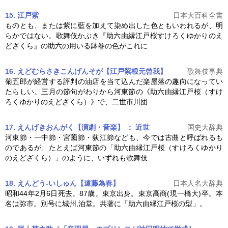
15. 江戸紫
日本大百科全書
ものとも、または紫に藍を加えて染め出した色ともいわれるが、明
らかではない。歌舞伎かぶき『
助六由縁江戸桜
すけろくゆかりのえ
どざくら』の助六の用いる鉢巻の色がこれに
16. えどむらさきこんげんそが【江戸紫根元曾我】
歌舞伎事典
菊五郎が経営する評判の油店を当て込んだ楽屋落の趣向になってい
たらしい。三月の節句がわりから河東節の《
助六由縁江戸桜
（すけ
ろくゆかりのえどざくら）》で、二世市川団
17. えんげきおんがく【演劇・音楽】 ： 近世
国史大辞典
河東節・一中節・宮薗節・荻江節なども、今では古曲と呼ばれるも
のであるが、たとえば河東節の「
助六由縁江戸桜
（すけろくゆかり
のえどざくら）」のように、いずれも歌舞伎
18. えんどう-いしゅん【遠藤為春】
日本人名大辞典
昭和44年2月6日死去。87歳。東京出身。東京高商(現一橋大)卒。本
名は弥市。別号に城州,泊堂。共著に「
助六由縁江戸桜
の型」。