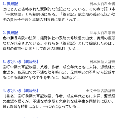
1. 義経記
日本大百科全書
はほとんど省略された変則的な伝記となっている。その点で語り本
『平家物語』と相補関係にある。『
義経記
』成立期の義経伝説が幼
少の貴公子牛若と流離の判官殿に集約されて
...
2. 義経記
世界大百科事典
倉の勝長寿院の法師，熊野神社の系統の修験道の山伏，奥州の座頭
などが想定されている。それらを《
義経記
》として編成したのは，
京都の都市生活者として白河の印地打（いん
...
3. ぎけいき【義経記】
日本国語大辞典
室町中期の軍記物語。八巻。作者、成立年代ともに未詳。源義経の
生涯を、鞍馬山での不遇な幼年時代と、兄頼朝との不和から没落す
るに至る悲劇的な後半生を中心に、伝説など
...
4. ぎけいき【義経記】
全文全訳古語辞典
［書名］室町前期の軍記物語。作者、成立年代ともに未詳。源義経
の生涯を描くが、不遇な幼少期と悲劇的な後半生を同情的に扱い、
最も隆盛な時期はない。一代記になっている
...