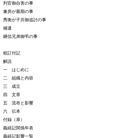
判官御自害の事
兼房が最期の事
秀衡が子共御追討の事
補遺
継信兄弟御弔の事
校訂付記
解説
一 はじめに
二 組織と内容
三 成立
四 文章
五 流布と影響
六 伝本
付録（扉）
義経記関係年表
義経記影響一覧