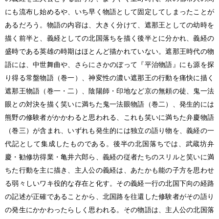
にも流布し始めるや、いち早く物語として固定してしまったことが
あるだろう。物語の内容は、大きく分けて、遮那王としての幼時を
描く前半と、義経としての北国落ちを描く後半とに分かれ、義経の
盛時である英雄の時期はほとんど描かれていない。遮那王時代の物
語には、中世舞曲や、さらにさかのぼって『平治物語』にも源を探
り得る常盤物語（巻一）、神変性の濃い遮那王の行動を痛快に描く
遮那王物語（巻一・二）、陰陽師・印地など京の無頼の徒、鬼一法
眼との対決を描く笑いに満ちた鬼一法眼物語（巻二）、発生的には
熊野の修験者がかかわると思われる、これも笑いに満ちた弁慶物語
（巻三）が含まれ、いずれも発生的には独立の語り物を、義経の一
代記として集成したものである。後半の北国落ちでは、武蔵坊弁
慶・勧修坊得業・亀井六郎ら、義経の従者たちのスリルと笑いに満
ちた行動を主に描き、主人公の義経は、あたかも能の子方を思わせ
る弱々しいワキ役的な存在と化す。その義経一行の北国下向の経路
の記述が正確であることから、北国路を往還した修験者がその語り
の発生にかかわったらしく思われる。その物語は、主人公の北国落