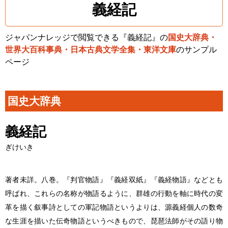
義経記
ジャパンナレッジで閲覧できる『義経記』の
国史大辞典・
世界大百科事典・日本古典文学全集・東洋文庫
のサンプル
ページ
国史大辞典
義経記
ぎけいき
著者未詳。八巻。『判官物語』『義経双紙』『義経物語』などとも
呼ばれ、これらの名称が物語るように、群雄の行動を軸に時代の変
革を描く叙事詩としての軍記物語というよりは、源義経個人の数奇
な生涯を描いた伝奇物語というべきもので、琵琶法師がその語り物