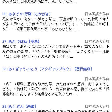
の片角はし女郎のあき局にて、あがりぜんを
...
26. あきげ の 行縢（むかばき）
日本国語大辞典
毛皮が寒さに向かって濃さが増し、斑点が明白になった秋毛で老人
が多く用いる（了俊大草紙｛１３９５頃｝）。＊
義経記
〔室町中
か〕一・遮那王殿鞍馬出の事「あひあひ引柿（
...
27. あき‐つぼね【空局】
日本国語大辞典
賜はりて、あきつぼねにほこらかして置きたるを」(2)客のない、下
級の遊女の部屋。＊浮世草子・御前
義経記
〔１７００〕一・凡例
「はし女郎（ぢょらう）のあき局（ツボネ
...
28. あくぎょう‐ぶとう［アクギャウブタウ］【悪行無道】
日本国語大辞典
〔名〕（形動）悪行を強めた語。けたはずれの悪行。あくぎょうむ
どう。＊
義経記
〔室町中か〕六・判官南都へ忍び御出である事「我
等南都にてあくぎゃう無道なる名を取りたれ
...
29. あく‐ぎん【悪銀】
日本国語大辞典
〔１６８８〕五・五「先程の利銀の内三匁五分の豆板悪銀（アクギ