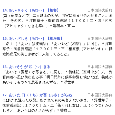
14. あい‐きゃく［あひ‥］【相客】
日本国語大辞典
(2)（宿屋などで）二人以上の客が、同室に泊まり合わせること。ま
た、その客。＊浮世草子・御前
義経記
〔１７００〕二・四「相客
（アヒキャク）なきを幸に」＊滑稽本・東
...
15. あい‐ざしき［あひ‥］【相座敷】
日本国語大辞典
〔名〕（「あい」は接頭語）「あいやど（相宿）」に同じ。＊浮世
草子・御前
義経記
〔１７００〕三・三「相座敷（アヒザシキ）に勧
進比丘尼の美しき者が二人泊ってゐると」
...
16. あいそう が 尽（つ）きる
日本国語大辞典
「あいそ（愛想）が尽きる」に同じ。＊
義経記
〔室町中か〕六・判
官南都へ忍び御出ある事「明日門外に候事御覧じ候ひなば、義経が
あいそうもつきて思召されんずる」＊浮世草
...
17. あい た 口（くち）が塞（ふさ）がらぬ
日本国語大辞典
(1)あきれ返った状態。あきれてものも言えないさま。＊浮世草子・
御前
義経記
〔１７００〕五・二「茶くれし女は、現（うつつ）かふ
しぎと、あいた口のふさがらず」＊譬喩
...