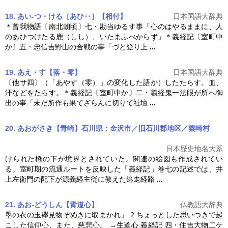
18. あい‐つ・ける［あひ‥］【相付】
日本国語大辞典
＊曾我物語〔南北朝頃〕七・勘当ゆるす事「心のはやるままに、人
のあひつけたる鹿（しし）、いたまふべからず」＊
義経記
〔室町中
か〕五・忠信吉野山の合戦の事「づと登り上
...
19. あえ・す【落・零】
日本国語大辞典
〔他サ四〕（「あやす（零）」の変化した語か）したたらす。血、
汗などをたらす。＊
義経記
〔室町中か〕二・義経鬼一法眼が所へ御
出の事「未だ所作も果てざらんに切りて社壇
...
20. あおがさき【青崎】石川県：金沢市／旧石川郡地区／粟崎村
日本歴史地名大系
けられた橋の下が境界とされていた。関連の絵図も作成されてい
る。室町期の流通ルートを反映した「
義経記
」巻七の記述では、井
上左衛門の配下が源義経主従に教えた逃走経路
...
21. あお‐どうしん【青道心】
仏教語大辞典
墨の衣の玉襷見物ぞめきに取まかれ」 2 ちょっとした思いつきで起
こした信仰心、また、慈悲心。 →生道心
義経記
四・住吉大物二ケ