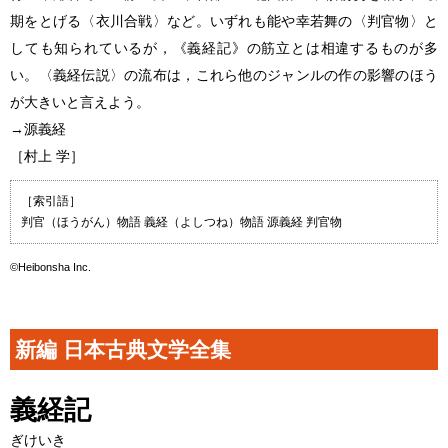
期をとげる〈衣川合戦〉など。いずれも能や幸若舞の〈判官物〉と
しても知られているが，《義経記》の筋立とは相違するものが多
い。〈義経伝説〉の流布は，これら他のジャンルの作の影響のほう
が大きいと言えよう。
→源義経
［村上 学］
［索引語］
判官（ほうがん）物語 義経（よしつね）物語 源義経 判官物
©Heibonsha Inc.
新編 日本古典文学全集
義経記
ぎけいき