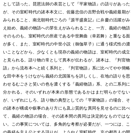
として語った。琵琶法師の表芸として『平家物語』の語りがあった
が、その室町時代の諸本本文に、佐藤忠信の吉野合戦や義経最期が
みられること、南北朝時代ごろの『源平盛衰記』に弁慶の活躍がみ
え始め、義経の物語への芽生えがみられること、一方、義経の物語
そのものも、室町時代の所産である中世舞曲（幸若舞）と重なる面
が多く、また、室町時代の中世小説（御伽草子）に通う様式性の濃
いことなどから、少なくとも現存の義経の物語は、室町時代の成立
と見られる。語り物の常として異本が伝わるが、諸本は、『判官物
語』から流布本へと続く系列と、『判官物語』系に比べてやや簡略
な田中本をうけながら義経の北国落ちを詳しくし、在地の語りを思
わせるむごさと笑いの色を濃くする『義経物語』系、との二系列に
分かれる。そのいずれが本来の形態であるかはまだ明らかでない
が、いずれにしろ、語り物の典型としての『平家物語』の場合、そ
の諸本が構成や叙事のあり方にも及ぶ質的な異同を見せるのに比べ
て、義経の物語の場合、その諸本間の異同は決定的なものではな
い。この事実については、多角的な考察が必要だが、一つには、こ
の義経を主人公とする語りが、ようやく室町時代、京の都市人の間