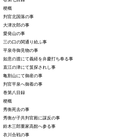
梗概
判官北国落の事
大津次郎の事
愛発山の事
三の口の関通り給ふ事
平泉寺御見物の事
如意の渡にて義経を弁慶打ち奉る事
直江の津にて笈探されし事
亀割山にて御産の事
判官平泉へ御着の事
巻第八目録
梗概
秀衡死去の事
秀衡が子共判官殿に謀反の事
鈴木三郎重家高館へ参る事
衣川合戦の事