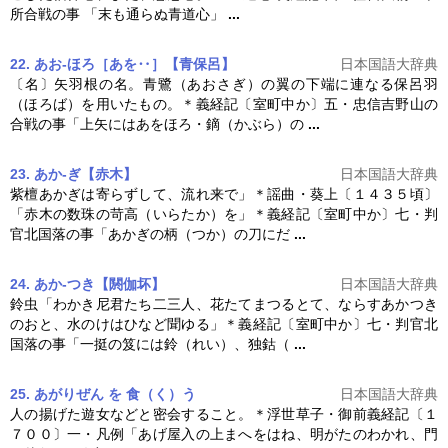
所合戦の事 「末も通らぬ青道心」
...
22. あお‐ほろ［あを‥］【青保呂】
日本国語大辞典
〔名〕矢羽根の名。青鷺（あおさぎ）の翼の下端に連なる保呂羽
（ほろば）を用いたもの。＊
義経記
〔室町中か〕五・忠信吉野山の
合戦の事「上矢にはあをほろ・鏑（かぶら）の
...
23. あか‐ぎ【赤木】
日本国語大辞典
紫檀あかぎは寄らずして、流れ来で」＊謡曲・葵上〔１４３５頃〕
「赤木の数珠の苛高（いらたか）を」＊
義経記
〔室町中か〕七・判
官北国落の事「あかぎの柄（つか）の刀にだ
...
24. あか‐つき【閼伽坏】
日本国語大辞典
鈴虫「わかき尼君たち二三人、花たてまつるとて、ならすあかつき
のおと、水のけはひなど聞ゆる」＊
義経記
〔室町中か〕七・判官北
国落の事「一挺の笈には鈴（れい）、独鈷（
...
25. あがりぜん を 食（く）う
日本国語大辞典
人の揚げた遊女などと密会すること。＊浮世草子・御前
義経記
〔１
７００〕一・凡例「あげ屋入の上まへをはね、明がたのわかれ、門