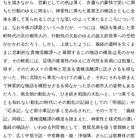
ちを描きながら、悲劇としての色は薄く、弁慶らの豪快で笑いに満
ちた行動のゆえに明るい。神変性に満ちた遮那王の物語とともに全
体を通して見られるこのような笑いのよって来たるところについて
は、なお今後の課題というべきだが、一つには、物語を集成した室
町時代の京の都市人の、行動性の欠如のゆえの超人的世界への空想
がかかわるだろう。しかし、上述したように、義経の盛時を欠くま
まに悲劇的な貴種流離譚へと展開するこの物語の構造は見のがせ
ず、その根底には、辺境の後進性のゆえに古代性を容易には剋服し
得ず、そのため人々の畏怖と悲哀を貴種流離譚に託さざるを得な
かった、特に北陸から東北へかけての厳しさ、それにそれを踏まえ
て神変的な物語を構想せざるを得なかった京の都市人の姿勢もある
だろう。南北朝の動乱から、ひき続き戦国の大乱へと、いつ果てる
とも知れない動乱の時代にその動乱の記録としての『明徳記』や
『応永記』など群小軍記が多く生み出された。その一方で、『義経
記』同様に、貴種流離譚の構造を踏まえた、神変性と様式性の濃い
義経の物語が、いわゆる判官物として、曾我兄弟を扱う曾我物と並
んで、広く中世小説・中世舞曲・能・浄瑠璃、さらには歌舞伎の世