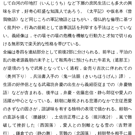
して白河の印地打（いんじうち）など下層の庶民生活にも多大の興
味を示す，好奇心旺盛な知識人であろう。《太平記》や仮名本《曾
我物語》など同じころの軍記物語とはちがい，儒仏的な倫理に基づ
く批判や，行為の規範として故事説話を列挙する手法はとっていな
い。義経像は，その場その場の危機を機敏な行動力と才知で切りぬ
ける無邪気で楽天的な性格を帯びている。
全編は巻四を連結部分として前後2部に分けられる。前半は，平治の
乱の敗者源義朝の末子として鞍馬寺に預けられた牛若丸（遮那王）
が逆境のうちで武将となっていく過程，金売り吉次に伴われての
〈奥州下り〉，兵法書入手の〈鬼一法眼（きいちほうげん）譚〉，
生涯の好伴侶となる武蔵坊弁慶の出生から義経臣従までの〈弁慶物
語〉などが含まれる。後半は，弁慶・佐藤忠信・静ら郎従や愛人の
活躍が中心となっている。頼朝に敵視される悲運のなかで主従恩愛
のきずなの固さが，諧謔味を有する独特の表現で描かれる。頼朝へ
の直訴を描く〈腰越状〉，土佐坊正尊による〈堀川夜討〉，嵐で難
破して挫折した〈西国落〉，愛人との別離となる雪の〈吉野潜
行〉，鎌倉での〈静の舞〉，苦難の〈北国落〉，頼朝勢を相手に最