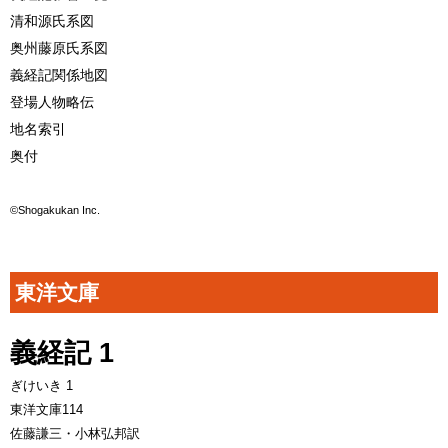
清和源氏系図
奥州藤原氏系図
義経記関係地図
登場人物略伝
地名索引
奥付
©Shogakukan Inc.
東洋文庫
義経記 1
ぎけいき 1
東洋文庫114
佐藤謙三・小林弘邦訳