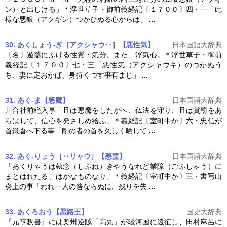
ン）と出しける」＊浮世草子・御前
義経記
〔１７００〕四・一「此
様な悪銀（アクギン）つかひぬる心からは、
...
30. あくしょう‐ぎ［アクシャウ‥］【悪性気】
日本国語大辞典
〔名〕遊蕩にふける性質・気分。また、浮気心。＊浮世草子・御前
義経記
〔１７００〕七・三「悪性気（アクシャウキ）のつかぬう
ち、妻に定おかば、身持くづす事有まじ」
...
31. あく‐ま【悪魔】
日本国語大辞典
川合社前絶入事「且は悪魔をしたがへ、仏法を守り、且は賞罰をあ
らはして、信心を発さしめ給ふ」＊
義経記
〔室町中か〕六・忠信が
首鎌倉へ下る事「剛の者の首を久しく晒して
...
32. あく‐りょう［‥リャウ］【悪霊】
日本国語大辞典
「あくりゃうは執念（しふね）きやうなれど業障（ごふしゃう）に
まとはれたる、はかなものなり」＊
義経記
〔室町中か〕三・書写山
炎上の事「われ一人の咎ならぬに、残りを失
...
33. あくろおう【悪路王】
国史大辞典
『元亨釈書』には奥州逆賊「高丸」が駿河国に遠征し、田村麻呂に