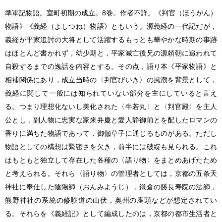
準軍記物語。室町初期の成立。8巻。作者不詳。《判官（ほうがん）
物語》《義経（よしつね）物語》ともいう。源義経の一代記だが，
義経が平家追討の大将として活躍するもっとも華やかな時期の事跡
はほとんど書かれず，幼少期と，平家滅亡後兄の源頼朝に追われて
自殺するまでの逸話を内容とする。その点，語り本《平家物語》と
相補関係にあり，成立当時の〈判官びいき〉の風潮を背景として，
義経に関して一般には知られていない部分を主にしていると言え
る。つまり理想化ないし美化された〈牛若丸〉と〈判官殿〉を主人
公とし，副人物に忠実な家来弁慶と愛人静御前とを配したロマンの
香りに満ちた物語であって，御伽草子に通じるものがある。ただし
物語としての構想は緊密さを欠き，前半には破綻も見られる。これ
はもともと独立して存在した各種の〈語り物〉をまとめあげたため
と考えられる。それら〈語り物〉の管理者としては，京都の五条天
神社に奉仕した陰陽師（おんみようじ），鎌倉の勝長寿院の法師，
熊野神社の系統の修験道の山伏，奥州の座頭などが想定されてい
る。それらを《義経記》として編成したのは，京都の都市生活者と