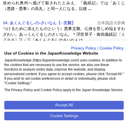
攻められ奥州へ逃げて殺されたとみえ、『
義経記
』では「あくじ
（悪路・悪事）の高丸」と同一人になる。以後
...
34. あくんぐるし‐の‐さいなん【─災難】
日本国語大辞典
つけるために添えたものという）悪事災難。心身を苦しめ悩ますわ
ざわい。あっくんぐるしのさいなん。＊浮世草子・御前
義経記
〔１
７００〕三・三「あくんぐるしのさいなんは
...
Privacy Policy
|
Cookie Policy
Use of Cookies in the JapanKnowledge Website
35. あげ つ 下（お）ろしつ
日本国語大辞典
ば結城判官に預けられ夜昼三日まで、上（アゲ）つ下（ヲロシ）つ
JapanKnowledge (https://japanknowledge.com/) uses cookies. In addition to
the cookies that are necessary to use the service, we also use these
拷問（がうもん）せられけるに」＊
義経記
〔室町中か〕四・土佐坊
functions to analyze visitor data, improve the website, and display
義経の討手に上る事「『さもあるらん、召捕
...
personalized content. If you agree to accept cookies, please click "Accept All."
If you wish to set cookie preferences in detail or individually, please click
"Cookie Settings."
36. あさ‐えびす【朝恵（ヱ）比須】
日本国語大辞典
The Privacy Policy and Cookie Policy apply to the Japan Knowledge Service.
朝（アサ）ゑびすに参り給ふに」(2)早朝の客。商人が福の神の恵比
須に見立て、縁起を祝っていう。＊浮世草子・御前
義経記
〔１７０
０〕一・三「床（とこ）の男よろこび、
...
Accept All
Cookie Settings
37. あさぎ‐こもん【浅葱小紋・浅黄小紋】
日本国語大辞典
６７８〕二「浅黄（アサギ）ごもんは、初心めきて当道に嫌ふ、中