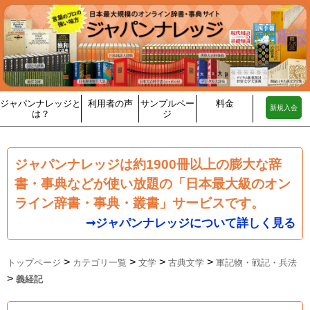
ジャパンナレッジと
利用者の声
サンプルペー
料金
新規入会
は？
ジ
ジャパンナレッジは約1900冊以上の膨大な辞
書・事典などが使い放題の「日本最大級のオン
ライン辞書・事典・叢書」サービスです。
➞ジャパンナレッジについて詳しく見る
>
>
>
>
トップページ
カテゴリ一覧
文学
古典文学
軍記物・戦記・兵法
>
義経記