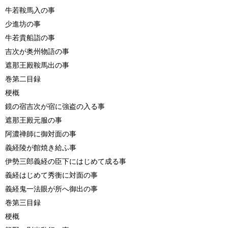
牛若鞍馬入の事
少進坊の事
牛若貴船詣の事
吉次が奥州物語の事
遮那王殿鞍馬出の事
巻第二目録
梗概
鏡の宿吉次が宿に強盗の入る事
遮那王殿元服の事
阿濃禅師に御対面の事
義経陵が館焼き給ふ事
伊勢三郎義経の臣下にはじめて成る事
義経はじめて秀衡に対面の事
義経鬼一法眼が所へ御出の事
巻第三目録
梗概