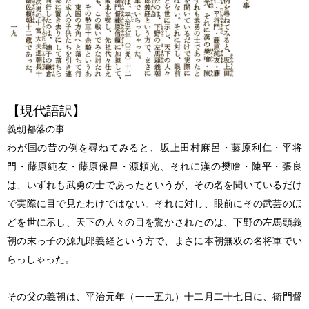
【現代語訳】
義朝都落の事
わが国の昔の例を尋ねてみると、坂上田村麻呂・藤原利仁・平将
門・藤原純友・藤原保昌・源頼光、それに漢の樊噲・陳平・張良
は、いずれも武勇の士であったというが、その名を聞いているだけ
で実際に目で見たわけではない。それに対し、眼前にその武芸のほ
どを世に示し、天下の人々の目を驚かされたのは、下野の左馬頭義
朝の末っ子の源九郎義経という方で、まさに本朝無双の名将軍でい
らっしゃった。
その父の義朝は、平治元年（一一五九）十二月二十七日に、衛門督