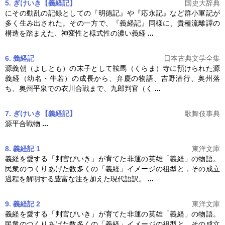
5. ぎけいき【義経記】
国史大辞典
にその動乱の記録としての『明徳記』や『応永記』など群小軍記が
多く生み出された。その一方で、『
義経記
』同様に、貴種流離譚の
構造を踏まえた、神変性と様式性の濃い義経
...
6. 義経記
日本古典文学全集
源義朝（よしとも）の末子として鞍馬（くらま）寺に預けられた源
義経（幼名・牛若）の成長から、弁慶の物語、吉野潜行、奥州落
ち、奥州平泉での衣川合戦まで、九郎判官（く
...
7. ぎけいき【義経記】
歌舞伎事典
源平合戦物
...
8. 義経記 1
東洋文庫
義経を愛する「判官びいき」が育てた非運の英雄「義経」の物語。
民衆のつくりあげた数多くの「義経」イメージの祖型と，その成立
過程を解明する豊富な注を加えた現代語訳。
...
9. 義経記 2
東洋文庫
義経を愛する「判官びいき」が育てた非運の英雄「義経」の物語。
民衆のつくりあげた数多くの「義経」イメージの祖型と，その成立