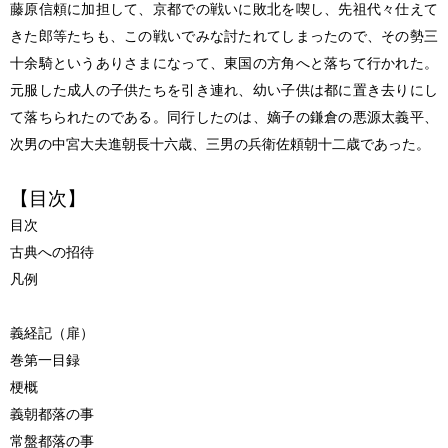
藤原信頼に加担して、京都での戦いに敗北を喫し、先祖代々仕えて
きた郎等たちも、この戦いでみな討たれてしまったので、その勢三
十余騎というありさまになって、東国の方角へと落ちて行かれた。
元服した成人の子供たちを引き連れ、幼い子供は都に置き去りにし
て落ちられたのである。同行したのは、嫡子の鎌倉の悪源太義平、
次男の中宮大夫進朝長十六歳、三男の兵衛佐頼朝十二歳であった。
【目次】
目次
古典への招待
凡例
義経記（扉）
巻第一目録
梗概
義朝都落の事
常盤都落の事