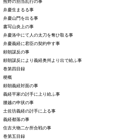
熊野の別当乱行の事
弁慶生まるる事
弁慶山門を出る事
書写山炎上の事
弁慶洛中にて人の太刀を奪ひ取る事
弁慶義経に君臣の契約申す事
頼朝謀反の事
頼朝謀反により義経奥州より出で給ふ事
巻第四目録
梗概
頼朝義経対面の事
義経平家の討手に上り給ふ事
腰越の申状の事
土佐坊義経の討手に上る事
義経都落の事
住吉大物二か所合戦の事
巻第五目録