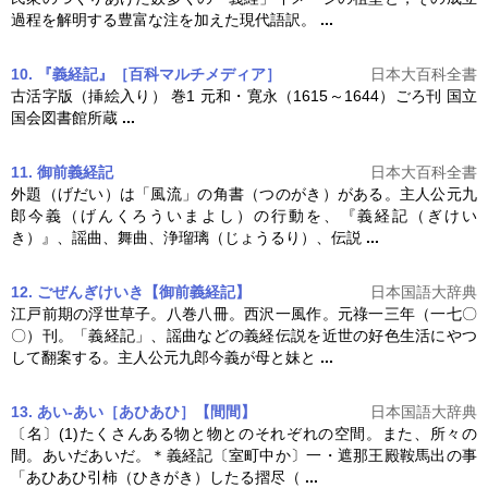
過程を解明する豊富な注を加えた現代語訳。
...
10. 『義経記』［百科マルチメディア］
日本大百科全書
古活字版（挿絵入り） 巻1 元和・寛永（1615～1644）ごろ刊 国立
国会図書館所蔵
...
11. 御前義経記
日本大百科全書
外題（げだい）は「風流」の角書（つのがき）がある。主人公元九
郎今義（げんくろういまよし）の行動を、『
義経記
（ぎけい
き）』、謡曲、舞曲、浄瑠璃（じょうるり）、伝説
...
12. ごぜんぎけいき【御前義経記】
日本国語大辞典
江戸前期の浮世草子。八巻八冊。西沢一風作。元祿一三年（一七〇
〇）刊。「
義経記
」、謡曲などの義経伝説を近世の好色生活にやつ
して翻案する。主人公元九郎今義が母と妹と
...
13. あい‐あい［あひあひ］【間間】
日本国語大辞典
〔名〕(1)たくさんある物と物とのそれぞれの空間。また、所々の
間。あいだあいだ。＊
義経記
〔室町中か〕一・遮那王殿鞍馬出の事
「あひあひ引柿（ひきがき）したる摺尽（
...