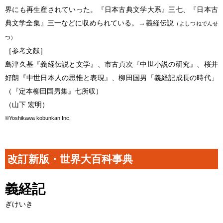
界にも再生産されていった。『日本古典文学大系』三七、『日本古
典文学全集』三一などに収められている。→義経伝説
（よしつねでんせ
つ）
［参考文献］
島津久基『義経伝説と文学』、市古貞次『中世小説の研究』、桜井
好朗『中世日本人の思惟と表現』、柳田国男「義経記成長の時代」
（『定本柳田国男集』七所収）
（山下 宏明）
©Yoshikawa kobunkan Inc.
改訂新版・世界大百科事典
義経記
ぎけいき