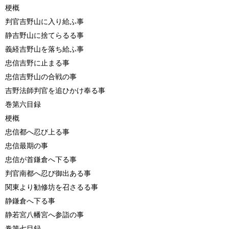
梗概
判官吉野山に入り給ふ事
静吉野山に捨てらるる事
義経吉野山を落ち給ふ事
忠信吉野に止まる事
忠信吉野山の合戦の事
吉野法師判官を追ひかけ奉る事
巻第六目録
梗概
忠信都へ忍び上る事
忠信最期の事
忠信が首鎌倉へ下る事
判官南都へ忍び御出ある事
関東より勧修坊を召さるる事
静鎌倉へ下る事
静若宮八幡宮へ参詣の事
巻第七目録