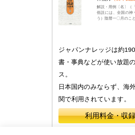
解説・用例〔名〕（
俗説には、全国の神
う）陰暦一〇月のこ
ジャパンナレッジは約190
書・事典などが使い放題
ス。
日本国内のみならず、海
関で利用されています。
利用料金・収