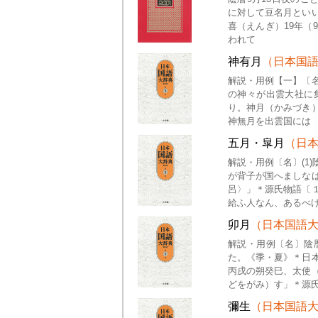
に対して豆名月とい
喜（えんぎ）19年（
われて
神有月
（日本国
解説・用例【一】〔
の神々が出雲大社に
り。神月（かみづき
神無月を出雲国には
五月・皐月
（日
解説・用例〔名〕(1
が背子が国へましな
呂〉」＊源氏物語〔
給ふ人なん、あるべ
卯月
（日本国語
解説・用例〔名〕陰
た。《季・夏》＊日
丙戌の朔癸巳、太使
どをがみ）す」＊源
彌生
（日本国語