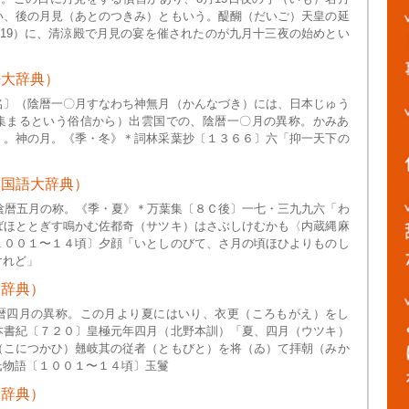
い、後の月見（あとのつきみ）ともいう。醍醐（だいご）天皇の延
919）に、清涼殿で月見の宴を催されたのが九月十三夜の始めとい
語大辞典）
名〕（陰暦一〇月すなわち神無月（かんなづき）には、日本じゅう
集まるという俗信から）出雲国での、陰暦一〇月の異称。かみあ
）。神の月。《季・冬》＊詞林采葉抄〔１３６６〕六「抑一天下の
本国語大辞典）
)陰暦五月の称。《季・夏》＊万葉集〔８Ｃ後〕一七・三九九六「わ
ばほととぎす鳴かむ佐都奇（サツキ）はさぶしけむかも〈内蔵縄麻
１００１〜１４頃〕夕顔「いとしのびて、さ月の頃ほひよりものし
けれど」
大辞典）
暦四月の異称。この月より夏にはいり、衣更（ころもがえ）をし
本書紀〔７２０〕皇極元年四月（北野本訓）「夏、四月（ウツキ）
（こにつかひ）翹岐其の従者（ともびと）を将（ゐ）て拝朝（みか
氏物語〔１００１〜１４頃〕玉鬘
大辞典）