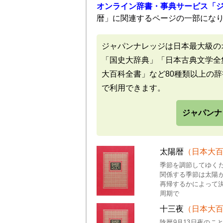
オンライン辞書・事典サービス「
暦」に関連するページの一部にな
ジャパンナレッジは日本最大級の
「国史大辞典」「日本古典文学全
大百科全書」など80種類以上の
で利用できます。
ジャパンナ
太陽暦
（日本大
季節を調節してゆく
関係する季節は太陽
再帰するかによって決
周期で
十三夜
（日本大
陰暦9月13日夜のこ