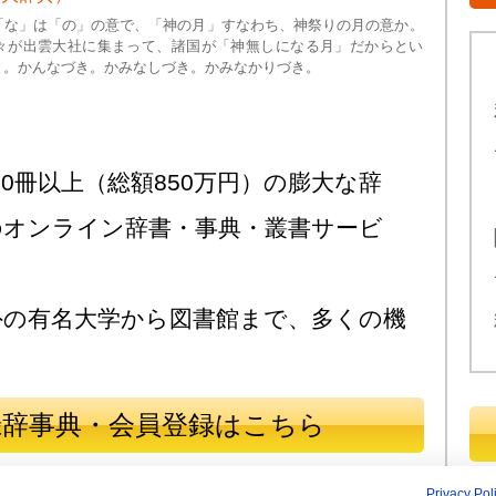
「な」は「の」の意で、「神の月」すなわち、神祭りの月の意か。
々が出雲大社に集まって、諸国が「神無しになる月」だからとい
と。かんなづき。かみなしづき。かみなかりづき。
0冊以上（総額850万円）の膨大な辞
のオンライン辞書・事典・叢書サービ
外の有名大学から図書館まで、多くの機
録辞事典・会員登録はこちら
Privacy Pol