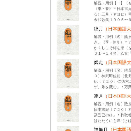
解説・用例【一】〔
《季・春》＊日本書
る）三月（ヤヨヒ）
今和歌集〔９０５〜
睦月
（日本国語
解説・用例〔名〕陰
き。《季・新年》＊
かくしこそ梅を招（
０１〜１４頃〕乙女
師走
（日本国語
解説・用例〔名〕陰
０〕神武即位前（北
紀〔７２０〕仁徳六
ず、氷を蔵む」＊万
霜月
（日本国語
解説・用例〔名〕陰
日本書紀〔７２０〕
朔己巳のひ」＊竹取
はたたくにも障（さ
神無月
（日本国