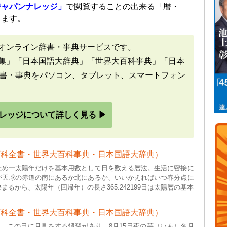
ジャパンナレッジ」
で閲覧することの出来る「暦・
ります。
オンライン辞書・事典サービスです。
集」「日本国語大辞典」「世界大百科事典」「日本
辞書・事典をパソコン、タブレット、スマートフォン
レッジについて詳しく見る ▶
百科全書・世界大百科事典・日本国語大辞典）
ため一太陽年だけを基本用数として日を数える暦法。生活に密接に
が天球の赤道の南にあるか北にあるか、いいかえればいつ春分点に
まるから、太陽年（回帰年）の長さ365.242199日は太陽暦の基本
百科全書・世界大百科事典・日本国語大辞典）
と。この日に月見をする慣習があり、8月15日夜の芋（いも）名月