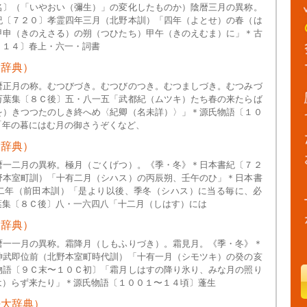
名〕（「いやおい（彌生）」の変化したものか）陰暦三月の異称。
紀〔７２０〕孝霊四年三月（北野本訓）「四年（よとせ）の春（は
甲申（きのえさる）の朔（つひたち）甲午（きのえむま）に」＊古
９１４〕春上・六一・詞書
大辞典）
暦正月の称。むつびづき。むつびのつき。むつましづき。むつみづ
万葉集〔８Ｃ後〕五・八一五「武都紀（ムツキ）たち春の来たらば
を）きつつたのしき終へめ〈紀卿（名未詳）〉」＊源氏物語〔１０
「年の暮にはむ月の御さうぞくなど、
大辞典）
暦一二月の異称。極月（ごくげつ）。《季・冬》＊日本書紀〔７２
野本室町訓）「十有二月（シハス）の丙辰朔、壬午のひ」＊日本書
二年（前田本訓）「是より以後、季冬（シハス）に当る毎に、必
葉集〔８Ｃ後〕八・一六四八「十二月（しはす）には
大辞典）
暦一一月の異称。霜降月（しもふりづき）。霜見月。《季・冬》＊
神武即位前（北野本室町時代訓）「十有一月（シモツキ）の癸の亥
物語〔９Ｃ末〜１０Ｃ初〕「霜月しはすの降り氷り、みな月の照り
は）らず来たり」＊源氏物語〔１００１〜１４頃〕蓬生
語大辞典）