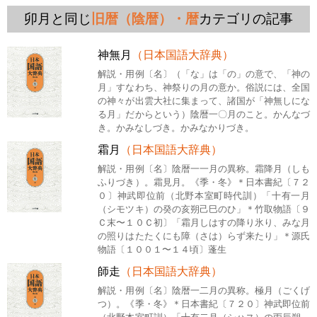
卯月と同じ
旧暦（陰暦）・暦
カテゴリの記事
神無月
（日本国語大辞典）
解説・用例〔名〕（「な」は「の」の意で、「神の
月」すなわち、神祭りの月の意か。俗説には、全国
の神々が出雲大社に集まって、諸国が「神無しにな
る月」だからという）陰暦一〇月のこと。かんなづ
き。かみなしづき。かみなかりづき。
霜月
（日本国語大辞典）
解説・用例〔名〕陰暦一一月の異称。霜降月（しも
ふりづき）。霜見月。《季・冬》＊日本書紀〔７２
０〕神武即位前（北野本室町時代訓）「十有一月
（シモツキ）の癸の亥朔己巳のひ」＊竹取物語〔９
Ｃ末〜１０Ｃ初〕「霜月しはすの降り氷り、みな月
の照りはたたくにも障（さは）らず来たり」＊源氏
物語〔１００１〜１４頃〕蓬生
師走
（日本国語大辞典）
解説・用例〔名〕陰暦一二月の異称。極月（ごくげ
つ）。《季・冬》＊日本書紀〔７２０〕神武即位前