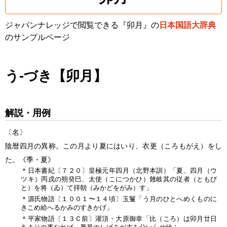
ジャパンナレッジで閲覧できる『卯月』の
日本国語大辞典
のサンプルページ
う‐づき【卯月】
解説・用例
〔名〕
陰暦四月の異称。この月より夏にはいり、衣更（ころもがえ）をし
た。《季・夏》
＊日本書紀〔７２０〕皇極元年四月（北野本訓）「夏、四月（ウ
ツキ）丙戌の朔癸巳、太使（こにつかひ）翹岐其の従者（ともび
と）を将（ゐ）て拝朝（みかどをがみ）す」
＊源氏物語〔１００１〜１４頃〕玉鬘「う月のひとへめくものに
きこめ給へるかみのすきかげ」
＊平家物語〔１３Ｃ前〕灌頂・大原御幸「比（ころ）は卯月廿日