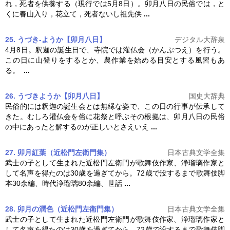
れ，死者を供養する（現行では5月8日）。
卯月
八日の民俗では，と
くに春山入り，花立て，死者ないし祖先供
...
25. うづき‐ようか【卯月八日】
デジタル大辞泉
4月8日。釈迦の誕生日で、寺院では灌仏会（かんぶつえ）を行う。
この日に山登りをするとか、農作業を始める目安とする風習もあ
る。
...
26. うづきようか【卯月八日】
国史大辞典
民俗的には釈迦の誕生会とは無縁な姿で、この日の行事が伝承して
きた。むしろ灌仏会を俗に花祭と呼ぶその根拠は、
卯月
八日の民俗
の中にあったと解するのが正しいとさえいえ
...
27. 卯月紅葉（近松門左衛門集）
日本古典文学全集
武士の子として生まれた近松門左衛門が歌舞伎作家、浄瑠璃作家と
して名声を得たのは30歳を過ぎてから。72歳で没するまで歌舞伎脚
本30余編、時代浄瑠璃80余編、世話
...
28. 卯月の潤色（近松門左衛門集）
日本古典文学全集
武士の子として生まれた近松門左衛門が歌舞伎作家、浄瑠璃作家と
して名声を得たのは30歳を過ぎてから。72歳で没するまで歌舞伎脚