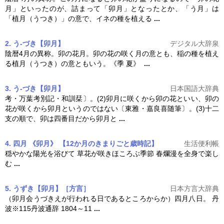
月」といったのが、詰まって「
卯月
」となったとか、「う月」は
「植月（うつき）」の意で、イネの種を植える
...
2. う‐づき【卯月】
デジタル大辞泉
陰暦4月の異称。卯の花月。卯の花の咲く月の意とも、稲の種を植え
る植月（うつき）の意ともいう。《季 夏》
...
3. う‐づき【卯月】
日本国語大辞典
考・万葉考別記・和訓栞〕。(2)
卯月
に咲くから卯の花といい、卯の
花が咲くから
卯月
というのではない〔東雅・嘉良喜随筆〕。(3)十二
支の順で、卯は四番目だから
卯月
と
...
4. 四月 《卯月》 【12か月のきまりごと歳時記】
生活便利帳
穏やかな陽光を浴びて 草花が咲きほころぶ季節 春爛漫を全身で楽し
む
...
5. うずき【卯月】［方言］
日本方言大辞典
（
卯月
会うづきえが行われる日であるところからか）四月八日。 丹
波※115丹波通辞 1804～11
...