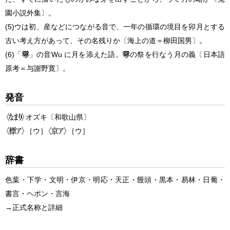
園小説外集〕。
(5)
ウは初、産などにつながる音で、一年の循環の境目を卯月とする
古い考え方があって、その名残りか〔海上の道＝柳田国男〕。
(6)
「
」の音Wu に月を添えた語。
の祭を行なう月の義〔日本語
原考＝与謝野寛〕。
発音
オズキ
〔和歌山県〕
［ウ］
［ウ］
辞書
色葉・下学・文明・伊京・明応・天正・饅頭・黒本・易林・日葡・
書言・ヘボン・言海
→
正式名称と詳細