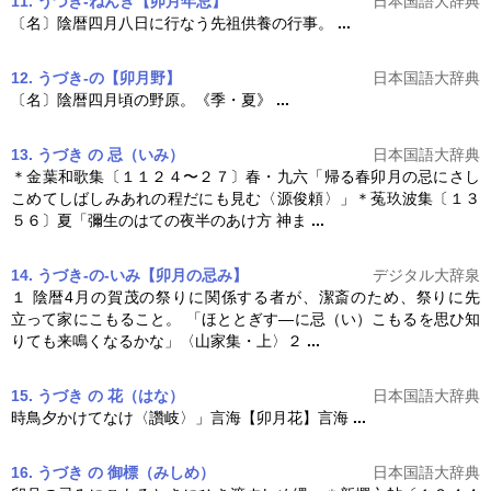
11. うづき‐ねんき【卯月年忌】
日本国語大辞典
〔名〕陰暦四月八日に行なう先祖供養の行事。
...
12. うづき‐の【卯月野】
日本国語大辞典
〔名〕陰暦四月頃の野原。《季・夏》
...
13. うづき の 忌（いみ）
日本国語大辞典
＊金葉和歌集〔１１２４〜２７〕春・九六「帰る春
卯月
の忌にさし
こめてしばしみあれの程だにも見む〈源俊頼〉」＊菟玖波集〔１３
５６〕夏「彌生のはての夜半のあけ方 神ま
...
14. うづき‐の‐いみ【卯月の忌み】
デジタル大辞泉
１ 陰暦4月の賀茂の祭りに関係する者が、潔斎のため、祭りに先
立って家にこもること。 「ほととぎす―に忌（い）こもるを思ひ知
りても来鳴くなるかな」〈山家集・上〉２
...
15. うづき の 花（はな）
日本国語大辞典
時鳥夕かけてなけ〈讚岐〉」言海【
卯月
花】言海
...
16. うづき の 御標（みしめ）
日本国語大辞典