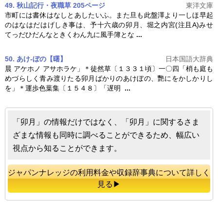
49. 秋山記行・夜職草 205ページ
東洋文庫
市町には書休はなしとあしたいふ。また旦も此盤澤より一しほ早起
のはなはだはげしき事は、予十六歳の
卯月
、堀之内宮(注且A)みせ
てっだひだんなときくわん九に風手簿とな
...
50. あけ‐ぼの【曙】
日本国語大辞典
晨 アケホノ アサホラケ」＊徒然草〔１３３１頃〕一〇四「梢も庭も
めづらしく青み渡りたる
卯月
ばかりのあけぼの、艷にをかしかりし
を」＊運歩色葉集〔１５４８〕「遅明
...
「卯月」の情報だけではなく、「卯月」に関するさま
ざまな情報も同時に調べることができるため、幅広い
視点から知ることができます。
ジャパンナレッジの利用料金や収録辞事典について詳しく
見る▶