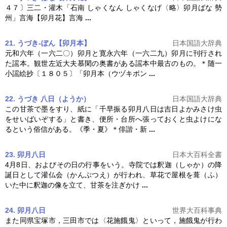
４７〕三二・灌木「石南 しゃくなん しゃくなげ〈略〉
卯月
ばな 勢
州」言海【
卯月
花】言海
...
21. うづき‐ぼん【卯月本】
日本国語大辞典
元和六年（一六二〇）
卯月
と寛永六年（一六二九）
卯月
に刊行され
た謡本。観世左近大夫慕閑の奥書がある謡本中最古のもの。＊随一
小謡絵抄〔１８０５〕「
卯月
本（ウヅキボン
...
22. うづき 八日（ようか）
日本国語大辞典
この甘茶で墨をすり、紙に「千早振る
卯月
八日は吉日よかみさけ虫
をせいばいぞする」と書き、便所・台所へ張っておくと虫よけにな
るという俗信がある。《季・夏》＊俳諧・新
...
23. 卯月八日
日本大百科全書
4月8日、およびその日の行事をいう。寺院では釈迦（しゃか）の降
誕日として灌仏会（かんぶつえ）が行われ、草花で屋根を葺（ふ）
いた中に釈迦の像を立て、甘茶を注ぎかけ
...
24. 卯月八日
世界大百科事典
また同県宝塚市，三田市では〈花施餓鬼〉といって，施餓鬼が行わ