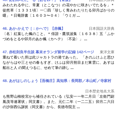
みわたれる中に、常夏（とこなつ）の花やかに咲きいでたるを」＊
徒然草〔１３３１頃〕一〇四「珍しく青みわたりたる
卯月
ばかりの
曙」＊日葡辞書〔１６０３〜０４〕「ウミガ
...
46. あか‐かえで［：かへで］【赤楓】
日本国語大辞典
〔名〕紅葉した楓のこと。＊俳諧・鷹筑波集〔１６３８〕五「ふか
づめをとるや
卯月
のあか楓（カヘテ）〈不染〉」
...
47. 赤松則良半生談 幕末オランダ留学の記録 142ページ
東洋文庫
重ねて着いた所は此ジャカトラの港であった。 「きのふけふと思ひ
ながらはや三とせの春もすぎ、けふは
卯月
朔目まだ東雲に、あすは
船出と人 の聞えつるに、せめて筆の跡し
...
48. あがはしのしょう【吾橋庄】高知県：長岡郡／本山町／寺家村
日本歴史地名大系
も熊野山検校宮から補任されている（弘安一一年二月日「左衛門尉
胤茂等連署状」同文書）。また、元仁二年（一二二五）
卯月
二六日
の沙弥西仏譲状（同文書）から、長徳寺院主
...