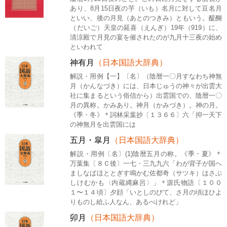
あり、8月15日夜の芋（いも）名月に対して豆名月
といい、後の月見（あとのつきみ）ともいう。醍醐
（だいご）天皇の延喜（えんぎ）19年（919）に、
清涼殿で月見の宴を催されたのが九月十三夜の始め
といわれて
神有月
（日本国語大辞典）
解説・用例【一】〔名〕（陰暦一〇月すなわち神無
月（かんなづき）には、日本じゅうの神々が出雲大
社に集まるという俗信から）出雲国での、陰暦一〇
月の異称。かみあり。神月（かみづき）。神の月。
《季・冬》＊詞林采葉抄〔１３６６〕六「抑一天下
の神無月を出雲国には
五月・皐月
（日本国語大辞典）
解説・用例〔名〕(1)陰暦五月の称。《季・夏》＊
万葉集〔８Ｃ後〕一七・三九九六「わが背子が国へ
ましなばほととぎす鳴かむ佐都奇（サツキ）はさぶ
しけむかも〈内蔵縄麻呂〉」＊源氏物語〔１００
１〜１４頃〕夕顔「いとしのびて、さ月の頃ほひよ
りものし給ふ人なん、あるべけれど」
卯月
（日本国語大辞典）