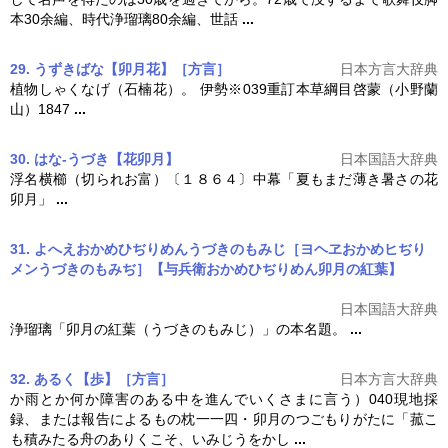
本30余編、時代浄瑠璃80余編、世話
...
29. うずきばな【卯月花】［方言］
日本方言大辞典
植物しゃくなげ（石楠花）。 伊勢※039重訂本草綱目啓蒙（小野蘭
山）1847
...
30. はな‐うづき【花卯月】
日本国語大辞典
浮名横櫛（切られお富）〔１８６４〕中幕「夏もまだ薄き暑さの花
卯月
」
...
31. よへえおかめひぢりめんうづきのもみじ［ヨヘヱおかめヒぢり
メンうづきのもみぢ］【与兵衛おかめひぢりめん卯月の紅葉】
日本国語大辞典
浄瑠璃「
卯月
の紅葉（うづきのもみじ）」の本名題。
...
32. あるく【歩】［方言］
日本方言大辞典
か雨とか何か障害のある中を進んでいくさまに言う）040現地採
録、または報告によるもの枕一一四・
卯月
のつごもりがたに「菰こ
も積みたる舟のありくこそ、いみじうをかし
...