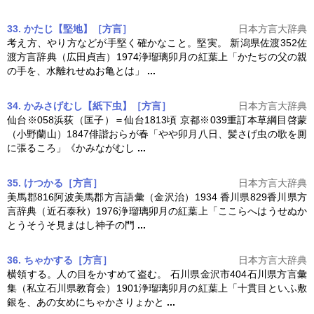
33. かたじ【堅地】［方言］
日本方言大辞典
考え方、やり方などが手堅く確かなこと。堅実。 新潟県佐渡352佐
渡方言辞典（広田貞吉）1974浄瑠璃
卯月
の紅葉上「かたぢの父の親
の手を、水離れせぬお亀とは」
...
34. かみさげむし【紙下虫】［方言］
日本方言大辞典
仙台※058浜荻（匡子）＝仙台1813頃 京都※039重訂本草綱目啓蒙
（小野蘭山）1847俳諧おらが春「やや
卯月
八日、髪さげ虫の歌を厠
に張るころ」《かみながむし
...
35. けつかる［方言］
日本方言大辞典
美馬郡816阿波美馬郡方言語彙（金沢治）1934 香川県829香川県方
言辞典（近石泰秋）1976浄瑠璃
卯月
の紅葉上「ここらへはうせぬか
とうそうそ見まはし神子の門
...
36. ちゃかする［方言］
日本方言大辞典
横領する。人の目をかすめて盗む。 石川県金沢市404石川県方言彙
集（私立石川県教育会）1901浄瑠璃
卯月
の紅葉上「十貫目といふ敷
銀を、あの女めにちゃかさりょかと
...