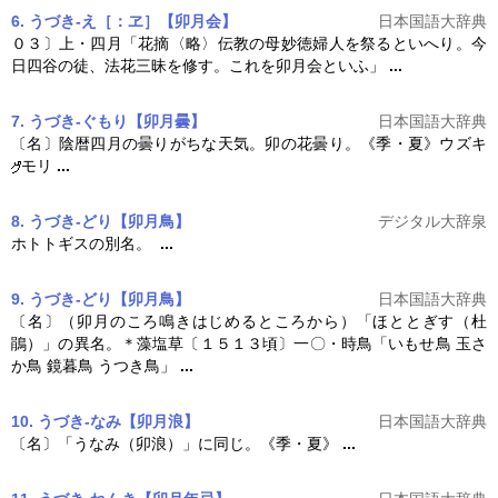
6. うづき‐え［：ヱ］【卯月会】
日本国語大辞典
０３〕上・四月「花摘〈略〉伝教の母妙徳婦人を祭るといへり。今
日四谷の徒、法花三昧を修す。これを
卯月
会といふ」
...
7. うづき‐ぐもり【卯月曇】
日本国語大辞典
〔名〕陰暦四月の曇りがちな天気。卯の花曇り。《季・夏》ウズキ
モリ
...
8. うづき‐どり【卯月鳥】
デジタル大辞泉
ホトトギスの別名。
...
9. うづき‐どり【卯月鳥】
日本国語大辞典
〔名〕（
卯月
のころ鳴きはじめるところから）「ほととぎす（杜
鵑）」の異名。＊藻塩草〔１５１３頃〕一〇・時鳥「いもせ鳥 玉さ
か鳥 鏡暮鳥 うつき鳥」
...
10. うづき‐なみ【卯月浪】
日本国語大辞典
〔名〕「うなみ（卯浪）」に同じ。《季・夏》
...