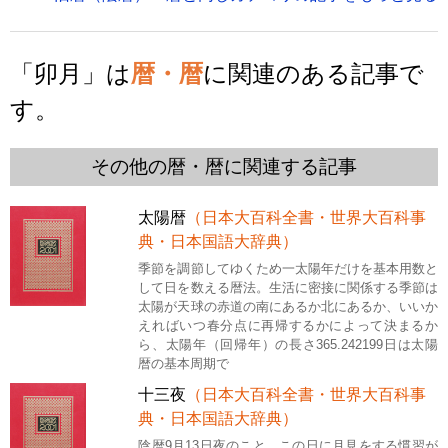
「卯月」は
暦・暦
に関連のある記事で
す。
その他の暦・暦に関連する記事
太陽暦
（日本大百科全書・世界大百科事
典・日本国語大辞典）
季節を調節してゆくため一太陽年だけを基本用数と
して日を数える暦法。生活に密接に関係する季節は
太陽が天球の赤道の南にあるか北にあるか、いいか
えればいつ春分点に再帰するかによって決まるか
ら、太陽年（回帰年）の長さ365.242199日は太陽
暦の基本周期で
十三夜
（日本大百科全書・世界大百科事
典・日本国語大辞典）
陰暦9月13日夜のこと。この日に月見をする慣習が