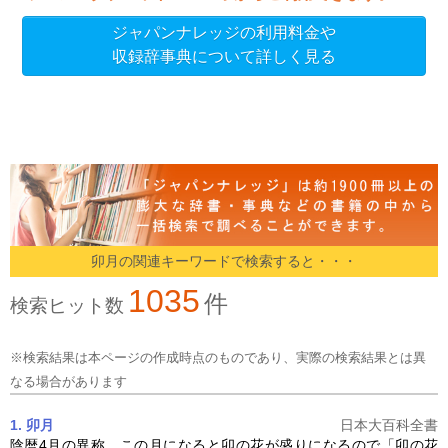
ジャパンナレッジの利用料金や
収録辞事典について詳しく見る
卯月の関連キーワードで検索すると・・・
1035
件
検索ヒット数
※検索結果は本ページの作成時点のものであり、実際の検索結果とは異
なる場合があります
1. 卯月
日本大百科全書
陰暦4月の異称。この月になると卯の花が盛りになるので「卯の花