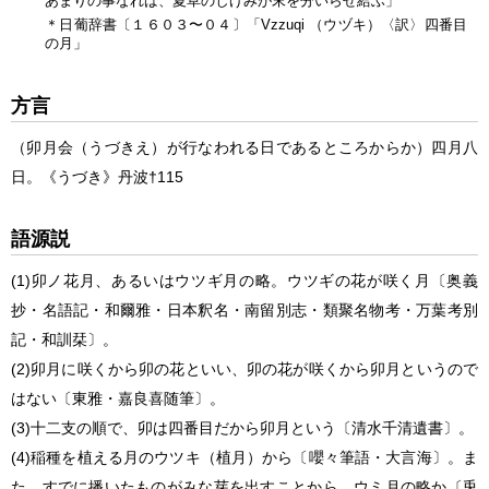
あまりの事なれば、夏草のしげみが末を分いらせ給ふ」
＊日葡辞書〔１６０３〜０４〕「Vzzuqi （ウヅキ）〈訳〉四番目
の月」
方言
（卯月会（うづきえ）が行なわれる日であるところからか）四月八
日。
《
うづき
》
丹波
†115
語源説
(1)
卯ノ花月、あるいはウツギ月の略。ウツギの花が咲く月〔奥義
抄・名語記・和爾雅・日本釈名・南留別志・類聚名物考・万葉考別
記・和訓栞〕。
(2)
卯月に咲くから卯の花といい、卯の花が咲くから卯月というので
はない〔東雅・嘉良喜随筆〕。
(3)
十二支の順で、卯は四番目だから卯月という〔清水千清遺書〕。
(4)
稲種を植える月のウツキ（植月）から〔嚶々筆語・大言海〕。ま
た、すでに播いたものがみな芽を出すことから、ウミ月の略か〔兎