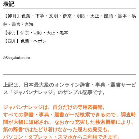
表記
【
卯月
】
色葉
・
下学
・
文明
・
伊京
・
明応
・
天正
・
饅頭
・
黒本
・
易
林
・
書言
・
言海
【
余月
】
伊京
・
明応
・
天正
・
黒本
【
四月
】
色葉
・
ヘボン
©Shogakukan Inc.
上記は、日本最大級のオンライン辞書・事典・叢書サービ
ス「ジャパンナレッジ」のサンプル記事です。
ジャパンナレッジは、自分だけの専用図書館。
すべての辞書・事典・叢書が一括検索できるので、調査時
間が大幅に短縮され、なおかつ充実した検索機能により、
紙の辞書ではたどり着けなかった思わぬ発見も。
パソコン・タブレット・スマホからご利用できます。