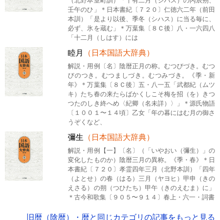
（北野本室町訓）「十有二月（シハス）の丙辰朔、
壬午のひ」＊日本書紀〔７２０〕仁徳六二年（前田
本訓）「是より以後、季冬（シハス）に当る毎に、
必ず、氷を蔵む」＊万葉集〔８Ｃ後〕八・一六四八
「十二月（しはす）には
睦月
（日本国語大辞典）
解説・用例〔名〕陰暦正月の称。むつびづき。むつ
びのつき。むつましづき。むつみづき。《季・新
年》＊万葉集〔８Ｃ後〕五・八一五「武都紀（ムツ
キ）たち春の来たらばかくしこそ梅を招（を）きつ
つたのしき終へめ〈紀卿（名未詳）〉」＊源氏物語
〔１００１〜１４頃〕乙女「年の暮にはむ月の御さ
うぞくなど、
彌生
（日本国語大辞典）
解説・用例【一】〔名〕（「いやおい（彌生）」の
変化したものか）陰暦三月の異称。《季・春》＊日
本書紀〔７２０〕孝霊四年三月（北野本訓）「四年
（よとせ）の春（はる）三月（ヤヨヒ）甲申（きの
えさる）の朔（つひたち）甲午（きのえむま）に」
＊古今和歌集〔９０５〜９１４〕春上・六一・詞書
旧暦（陰暦）・暦と同じカテゴリの記事をもっと見る