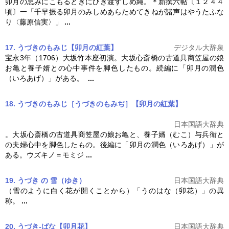
卯月
の忌みにこもるときにひき渡すしめ縄。＊新撰六帖〔１２４４
頃〕一「千早振る
卯月
のみしめあらためてきねが諸声はやうたふな
り〈藤原信実〉」
...
17. うづきのもみじ【卯月の紅葉】
デジタル大辞泉
宝永3年（1706）大坂竹本座初演。大坂心斎橋の古道具商笠屋の娘
お亀と養子婿との心中事件を脚色したもの。続編に「
卯月
の潤色
（いろあげ）」がある。
...
18. うづきのもみじ［うづきのもみぢ］【卯月の紅葉】
日本国語大辞典
。大坂心斎橋の古道具商笠屋の娘お亀と、養子婿（むこ）与兵衛と
の夫婦心中を脚色したもの。後編に「
卯月
の潤色（いろあげ）」が
ある。ウズキノ＝モミジ
...
19. うづき の 雪（ゆき）
日本国語大辞典
（雪のように白く花が開くことから）「うのはな（卯花）」の異
称。
...
20. うづき‐ばな【卯月花】
日本国語大辞典