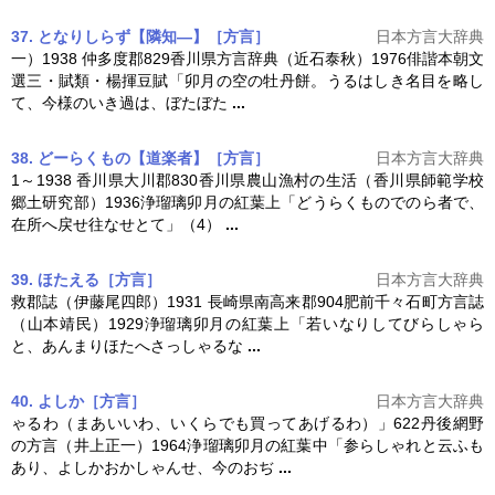
37. となりしらず【隣知―】［方言］
日本方言大辞典
一）1938 仲多度郡829香川県方言辞典（近石泰秋）1976俳諧本朝文
選三・賦類・楊揮豆賦「
卯月
の空の牡丹餅。うるはしき名目を略し
て、今様のいき過は、ぼたぼた
...
38. どーらくもの【道楽者】［方言］
日本方言大辞典
1～1938 香川県大川郡830香川県農山漁村の生活（香川県師範学校
郷土研究部）1936浄瑠璃
卯月
の紅葉上「どうらくものでのら者で、
在所へ戻せ往なせとて」（4）
...
39. ほたえる［方言］
日本方言大辞典
救郡誌（伊藤尾四郎）1931 長崎県南高来郡904肥前千々石町方言誌
（山本靖民）1929浄瑠璃
卯月
の紅葉上「若いなりしてびらしゃら
と、あんまりほたへさっしゃるな
...
40. よしか［方言］
日本方言大辞典
ゃるわ（まあいいわ、いくらでも買ってあげるわ）」622丹後網野
の方言（井上正一）1964浄瑠璃
卯月
の紅葉中「参らしゃれと云ふも
あり、よしかおかしゃんせ、今のおぢ
...