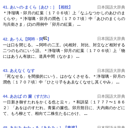
41. あい‐の‐まくら［あひ：］【相枕】
日本国語大辞典
＊浄瑠璃・
卯月
の紅葉〔１７０６頃〕上「なふなつかしのあひのま
くらや」＊浄瑠璃・
卯月
の潤色〔１７０７頃〕中「あひのまくらの
与兵衛さま」(2)の用例中「
卯月
の紅葉」
...
日本国語大辞典
42. あ‐うん【阿吽・阿
】
一は口を閉じる。→阿吽の二王。(4)相対、対比、対立など相対する
二つのものにいう語。＊浄瑠璃・
卯月
の紅葉〔１７０６頃〕上「物
にはあうん有故に、道具中間（なかま）
...
43. あえなく なす
日本国語大辞典
「死なせる」を間接的にいう。はかなくさせる。＊浄瑠璃・
卯月
の
潤色〔１７０７頃〕中「ひとり子をあゑなくなせし其くやみ」
...
44. あおば の 簾（すだれ）
日本国語大辞典
一日新き御すたれをかくる也と云々」＊和訓栞〔１７７７〜１８６
２〕「あをはのすだれ。青葉の簾也。
卯月
朔日に、大内南のかどに
て、もろ柳とて、相向て二株生たるにかけ、
...
45. あおみ‐わた・る［あをみ：］【青渡】
日本国語大辞典