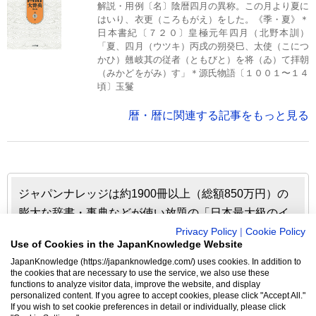
解説・用例〔名〕陰暦四月の異称。この月より夏に
はいり、衣更（ころもがえ）をした。《季・夏》＊
日本書紀〔７２０〕皇極元年四月（北野本訓）
「夏、四月（ウツキ）丙戌の朔癸巳、太使（こにつ
かひ）翹岐其の従者（ともびと）を将（ゐ）て拝朝
（みかどをがみ）す」＊源氏物語〔１００１〜１４
頃〕玉鬘
暦・暦に関連する記事をもっと見る
ジャパンナレッジは約1900冊以上（総額850万円）の
膨大な辞書・事典などが使い放題の「日本最大級のイ
ンターネット辞書・事典・叢書サイト」です。日本国
Privacy Policy
|
Cookie Policy
Use of Cookies in the JapanKnowledge Website
内のみならず、海外の有名大学から図書館まで、多く
JapanKnowledge (https://japanknowledge.com/) uses cookies. In addition to
の機関で利用されています。
the cookies that are necessary to use the service, we also use these
functions to analyze visitor data, improve the website, and display
personalized content. If you agree to accept cookies, please click "Accept All."
ジャパンナレッジの利用料金や収録辞事典について詳しく
If you wish to set cookie preferences in detail or individually, please click