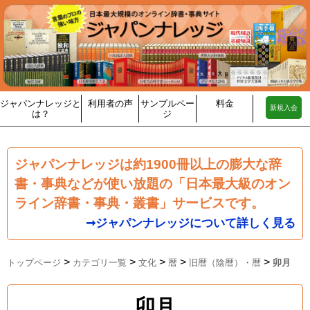
ジャパンナレッジと
利用者の声
サンプルペー
料金
新規入会
は？
ジ
ジャパンナレッジは約1900冊以上の膨大な辞
書・事典などが使い放題の「日本最大級のオン
ライン辞書・事典・叢書」サービスです。
➞ジャパンナレッジについて詳しく見る
>
>
>
>
>
トップページ
カテゴリ一覧
文化
暦
旧暦（陰暦）・暦
卯月
卯月