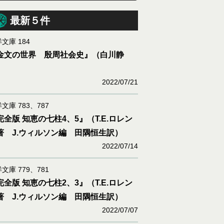
最新５件
文庫 184
金文の世界 殷周社会史』（白川静
）
2022/07/21
文庫 783、787
完全版 知恵の七柱4、5』（T.E.ロレン
著 J.ウィルソン編 田隅恒生訳）
2022/07/14
文庫 779、781
完全版 知恵の七柱2、3』（T.E.ロレン
著 J.ウィルソン編 田隅恒生訳）
2022/07/07