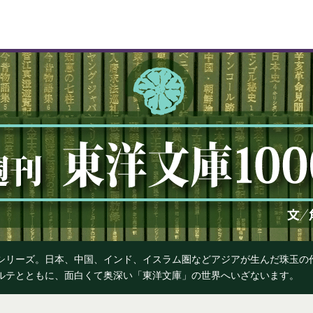
』シリーズ。日本、中国、インド、イスラム圏などアジアが生んだ珠玉
カルテとともに、面白くて奥深い「東洋文庫」の世界へいざないます。