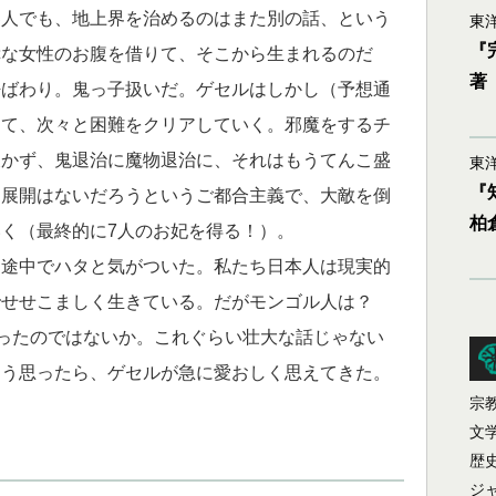
界人でも、地上界を治めるのはまた別の話、という
東洋
『
幸な女性のお腹を借りて、そこから生まれるのだ
著
呼ばわり。鬼っ子扱いだ。ゲセルはしかし（予想通
って、次々と困難をクリアしていく。邪魔をするチ
欠かず、鬼退治に魔物退治に、それはもうてんこ盛
東洋
『
な展開はないだろうというご都合主義で、大敵を倒
柏
く（最終的に7人のお妃を得る！）。
途中でハタと気がついた。私たち日本人は現実的
でせせこましく生きている。だがモンゴル人は？
あったのではないか。これぐらい壮大な話じゃない
そう思ったら、ゲセルが急に愛おしく思えてきた。
宗
文
歴
ジ