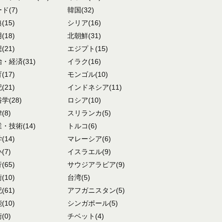
ード
(7)
韓国
(32)
典
(15)
シリア
(16)
用
(18)
北朝鮮
(31)
想
(21)
エジプト
(15)
治・経済
(31)
イラク
(16)
育
(17)
モンゴル
(10)
記
(21)
インドネシア
(11)
俗学
(28)
ロシア
(10)
律
(8)
スリランカ
(5)
業・技術
(14)
トルコ
(6)
学
(14)
マレーシア
(6)
い
(7)
イスラエル
(9)
行
(65)
サウジアラビア
(9)
術
(10)
台湾
(5)
記
(61)
アフガニスタン
(5)
能
(10)
シンガポール
(5)
術
(0)
チベット
(4)