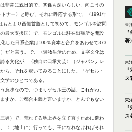
は非常に親日的で、関係も深いらしい。向こうの
ートナー〉と呼び、それに呼応する形で、〈1991年
はもとより西側首脳として初めて、モンゴルを訪問
東洋
『
への最大支援国〉で、モンゴルに駐在出張所を開設
著
化した日系企業は100％資本と合弁をあわせて373
資庁）だと言う。で、〈遊牧生活のため、文字文化は
の誇る文化が、〈独自の口承文芸〉（ジャパンナレ
東洋
『
だから、それを覗いてみることにした。『ゲセル・
ス
典文学のひとつである。
う意味なので、つまりゲセル王の話。これがね、
いますか、ご都合主義と言いますか、とんでもない
東洋
『
ス
三男）で、荒れてる地上界を立て直すために遣わ
初、〈（地上に）行っても、王になれなければそれ