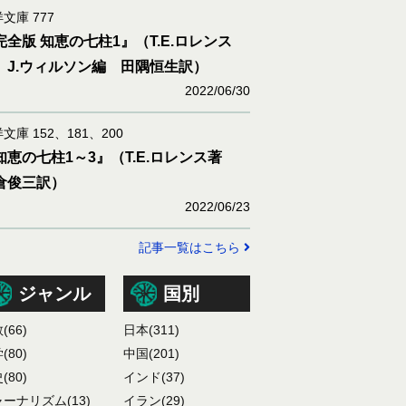
文庫 777
完全版 知恵の七柱1』（T.E.ロレンス
 J.ウィルソン編 田隅恒生訳）
2022/06/30
文庫 152、181、200
知恵の七柱1～3』（T.E.ロレンス著
倉俊三訳）
2022/06/23
記事一覧はこちら
ジャンル
国別
教
(66)
日本
(311)
学
(80)
中国
(201)
史
(80)
インド
(37)
ャーナリズム
(13)
イラン
(29)