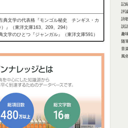
記
評
詩
古典文学の代表格『モンゴル秘史 チンギス・カ
説
）』（東洋文庫163、209、294）
趣
典文学のひとつ『ジャンガル』（東洋文庫591）
随
音
風