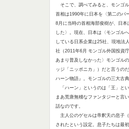
そこで、調べてみると、モンゴル
首相は1990年に日本を〈第二のパ
8月に当時の首相海部俊樹が、日本
した〉。現在、日本は〈モンゴル
している日系企業は25社、現地法人
社（2011年6月 モンゴル外国投
あまり普及しなかった〉モンゴル
ッジ「ニッポニカ」）だと言うの
ハーン物語』。モンゴルの三大古
「ハーン」というのは「王」とい
まあ荒唐無稽なファンタジーと言
話なのです。
主人公のゲセルは帝釈天の息子（
されたという設定。息子たちは最