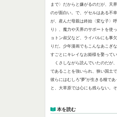
まで〉だからと嫌がるのだが、天
のが面白い。で、ゲセルはある不
が、産んだ母親は終始〈変な子〉
り）、魔力や天界のサポートを使
ョトン叔父など、ライバルにも事
りだ。少年漫画でもこんなあこぎ
すごとにキレイなお姫様を娶ってい
くさしながら読んでいたのだが、
であることを強いられ、狭い国土
彼らにはむしろ“夢”が生きる糧で
と、大草原では心にも残らない。
本を読む