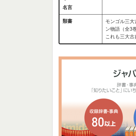
・
名言
類書
モンゴル三大
ン物語（全3巻
これも三大古