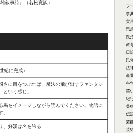
英雄叙事詩』（若松寛訳）
フ
事
実
思
政
教
日
民
法
8世紀に完成）
産
科
稽さに目をつぶれば、魔法の飛び出すファンタジ
笑
、という感じ。
紀
る馬をイメージしながら読んでください。物語に
美
す。
伝
芸
り、好漢は名を誇る
芸