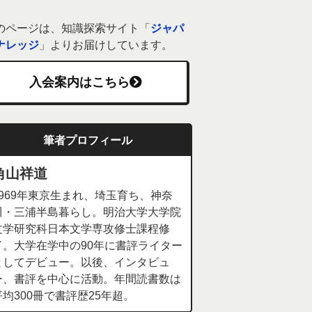
のページは、知識探索サイト「
ジャパ
ナレッジ
」よりお届けしています。
入会案内はこちら
筆者プロフィール
角山祥道
1969年東京生まれ、埼玉育ち、神奈
川・三浦半島暮らし。明治大学大学院
文学研究科日本文学専攻修士課程修
了。大学在学中の90年に書評ライター
としてデビュー。以後、インタビュ
ー、書評を中心に活動。年間読書数は
平均300冊で書評歴25年超。