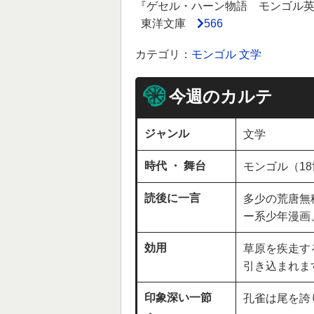
『ゲセル・ハーン物語 モンゴル
東洋文庫
566
カテゴリ：
モンゴル
文学
今週のカルテ
ジャンル
文学
時代 ・ 舞台
モンゴル（1
読後に一言
多少の荒唐無
ー系少年漫画
効用
草原を疾走す
引き込まれま
印象深い一節
孔雀は尾を誇